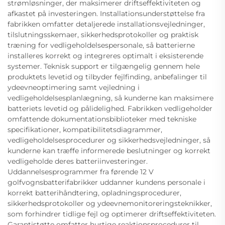
strømløsninger, der maksimerer driftseffektiviteten og
afkastet på investeringen. Installationsunderstøttelse fra
fabrikken omfatter detaljerede installationsvejledninger,
tilslutningsskemaer, sikkerhedsprotokoller og praktisk
træning for vedligeholdelsespersonale, så batterierne
installeres korrekt og integreres optimalt i eksisterende
systemer. Teknisk support er tilgængelig gennem hele
produktets levetid og tilbyder fejlfinding, anbefalinger til
ydeevneoptimering samt vejledning i
vedligeholdelsesplanlægning, så kunderne kan maksimere
batteriets levetid og pålidelighed. Fabrikken vedligeholder
omfattende dokumentationsbiblioteker med tekniske
specifikationer, kompatibilitetsdiagrammer,
vedligeholdelsesprocedurer og sikkerhedsvejledninger, så
kunderne kan træffe informerede beslutninger og korrekt
vedligeholde deres batteriinvesteringer.
Uddannelsesprogrammer fra førende 12 V
golfvognsbatterifabrikker uddanner kundens personale i
korrekt batterihåndtering, opladningsprocedurer,
sikkerhedsprotokoller og ydeevnemonitoreringsteknikker,
som forhindrer tidlige fejl og optimerer driftseffektiviteten.
Garantistøtte omfatter hurtige reaktionsprocedurer til