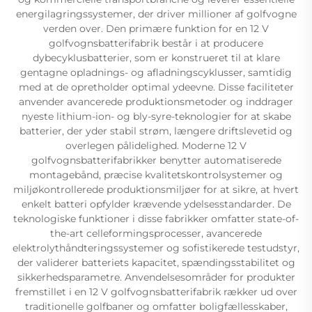
energilagringssystemer, der driver millioner af golfvogne
verden over. Den primære funktion for en 12 V
golfvognsbatterifabrik består i at producere
dybecyklusbatterier, som er konstrueret til at klare
gentagne opladnings- og afladningscyklusser, samtidig
med at de opretholder optimal ydeevne. Disse faciliteter
anvender avancerede produktionsmetoder og inddrager
nyeste lithium-ion- og bly-syre-teknologier for at skabe
batterier, der yder stabil strøm, længere driftslevetid og
overlegen pålidelighed. Moderne 12 V
golfvognsbatterifabrikker benytter automatiserede
montagebånd, præcise kvalitetskontrolsystemer og
miljøkontrollerede produktionsmiljøer for at sikre, at hvert
enkelt batteri opfylder krævende ydelsesstandarder. De
teknologiske funktioner i disse fabrikker omfatter state-of-
the-art celleformingsprocesser, avancerede
elektrolythåndteringssystemer og sofistikerede testudstyr,
der validerer batteriets kapacitet, spændingsstabilitet og
sikkerhedsparametre. Anvendelsesområder for produkter
fremstillet i en 12 V golfvognsbatterifabrik rækker ud over
traditionelle golfbaner og omfatter boligfællesskaber,