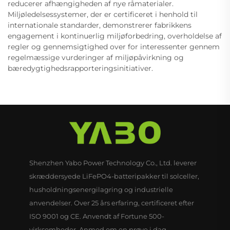
reducerer afhængigheden af nye råmaterialer.
Miljøledelsessystemer, der er certificeret i henhold til
internationale standarder, demonstrerer fabrikkens
engagement i kontinuerlig miljøforbedring, overholdelse af
regler og gennemsigtighed over for interessenter gennem
regelmæssige vurderinger af miljøpåvirkning og
bæredygtighedsrapporteringsinitiativer.
Shenzhen Yabo Power Technology Co., Ltd. leverer
skræddersyede LiFePO4-batteripakker til solceller,
husholdningsenergilagring og industrielle
anvendelser. Over 25 års erfaring, certificeret efter
ISO 9001 og CE. Anvendt af Fortune 500-
virksomheder. Anmod om en prøve i dag.