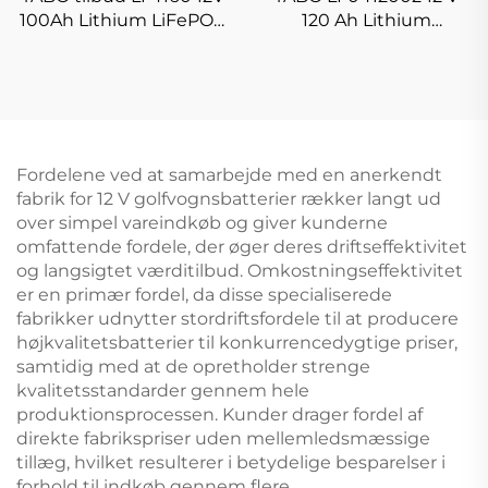
100Ah Lithium LiFePO4
120 Ah Lithium
Batteri Genopladelig
Jernfosfat Batteri
Energilagringspakke til
Genopladelig Golfvogn
værktøj/golfvogne/BÅDE
Lithium LiFePO4
Batteripakke
Fordelene ved at samarbejde med en anerkendt
fabrik for 12 V golfvognsbatterier rækker langt ud
over simpel vareindkøb og giver kunderne
omfattende fordele, der øger deres driftseffektivitet
og langsigtet værditilbud. Omkostningseffektivitet
er en primær fordel, da disse specialiserede
fabrikker udnytter stordriftsfordele til at producere
højkvalitetsbatterier til konkurrencedygtige priser,
samtidig med at de opretholder strenge
kvalitetsstandarder gennem hele
produktionsprocessen. Kunder drager fordel af
direkte fabrikspriser uden mellemledsmæssige
tillæg, hvilket resulterer i betydelige besparelser i
forhold til indkøb gennem flere