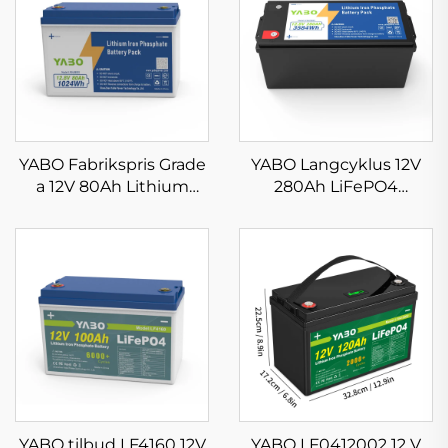
YABO Fabrikspris Grade
YABO Langcyklus 12V
a 12V 80Ah Lithium
280Ah LiFePO4
Jernfosfat Batteri Deep
Batteripakke
Cycles 12V Lithium
Lithiumjernfosfat
Batteripakke til
Dybcyklusbatteri til
Golfbaner
Elbiler, Golfvogne og
Solenergi
YABO tilbud LF4160 12V
YABO LF0412002 12 V