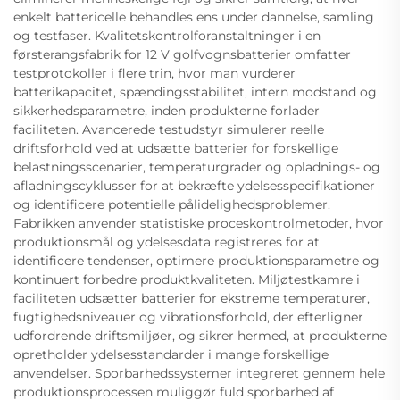
enkelt battericelle behandles ens under dannelse, samling
og testfaser. Kvalitetskontrolforanstaltninger i en
førsterangsfabrik for 12 V golfvognsbatterier omfatter
testprotokoller i flere trin, hvor man vurderer
batterikapacitet, spændingsstabilitet, intern modstand og
sikkerhedsparametre, inden produkterne forlader
faciliteten. Avancerede testudstyr simulerer reelle
driftsforhold ved at udsætte batterier for forskellige
belastningsscenarier, temperaturgrader og opladnings- og
afladningscyklusser for at bekræfte ydelsesspecifikationer
og identificere potentielle pålidelighedsproblemer.
Fabrikken anvender statistiske proceskontrolmetoder, hvor
produktionsmål og ydelsesdata registreres for at
identificere tendenser, optimere produktionsparametre og
kontinuert forbedre produktkvaliteten. Miljøtestkamre i
faciliteten udsætter batterier for ekstreme temperaturer,
fugtighedsniveauer og vibrationsforhold, der efterligner
udfordrende driftsmiljøer, og sikrer hermed, at produkterne
opretholder ydelsesstandarder i mange forskellige
anvendelser. Sporbarhedssystemer integreret gennem hele
produktionsprocessen muliggør fuld sporbarhed af