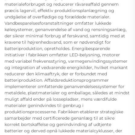
materialeforbruget og reducerer råvareaffald gennem
præcis lagervil, effektiv produktionsplanlægning og
undgåelse af overflødige og forældede materialer.
Vandbesparelsesforanstaltninger omfatter lukkede
kølesystemer, genanvendelse af vand og rensningsanlæg,
der sikrer minimal forbrug af ferskvand, samtidig med at
kravene til højrenhedsvand, som er nødvendigt for
batteriproduktion, opretholdes. Energibesparende
initiativer i fabrikken omfatter LED-belysning, motorer
med variabel frekvensstyring, varmegenvindingssystemer
og integration af vedvarende energikilder, hvilket markant
reducerer den klimaaftryk, der er forbundet med
batteriproduktion. Affaldsreduktionsprogrammer
implementerer omfattende genanvendelsessystemer for
metaldele, plastmaterialer og emballage, således at mindst
muligt affald ender på lossepladser, mens værdifulde
materialer genindvindes til genbrug i
produktionsprocesserne. Fabrikken etablerer strategiske
samarbejder med certificerede genanlæg til at sikre
korrekt bortskaffelse og genindvinding af udtjente
batterier og derved opnå lukkede materialcyklusser, der