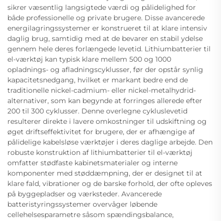
sikrer væsentlig langsigtede værdi og pålidelighed for
både professionelle og private brugere. Disse avancerede
energilagringssystemer er konstrueret til at klare intensiv
daglig brug, samtidig med at de bevarer en stabil ydelse
gennem hele deres forlængede levetid. Lithiumbatterier til
el-værktøj kan typisk klare mellem 500 og 1000
opladnings- og afladningscyklusser, før der opstår synlig
kapacitetsnedgang, hvilket er markant bedre end de
traditionelle nickel-cadmium- eller nickel-metalhydrid-
alternativer, som kan begynde at forringes allerede efter
200 til 300 cyklusser. Denne overlegne cykluslevetid
resulterer direkte i lavere omkostninger til udskiftning og
øget driftseffektivitet for brugere, der er afhængige af
pålidelige kabelsløse værktøjer i deres daglige arbejde. Den
robuste konstruktion af lithiumbatterier til el-værktøj
omfatter stødfaste kabinetsmaterialer og interne
komponenter med støddæmpning, der er designet til at
klare fald, vibrationer og de barske forhold, der ofte opleves
på byggepladser og værksteder. Avancerede
batteristyringssystemer overvåger løbende
cellehelsesparametre såsom spændingsbalance,