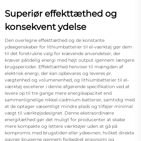
Superiør effekttæthed og
konsekvent ydelse
Den overlegne effekttæthed og de konstante
ydeegenskaber for lithiumbatterier til el-værktøj gør dem
til det foretrukne valg for krævende anvendelser, der
kræver pålidelig energi med højt output igennem længere
brugsperioder. Effekttæthed henviser til mængden af
elektrisk energi, der kan opbevares og leveres pr.
vægtenhed og volumenenhed, og lithiumbatterier til el-
værktøj excellerer i denne afgørende specifikation ved at
levere op til tre gange mere energikapacitet end
sammenlignelige nikkel-cadmium-batterier, samtidig med
at de optager væsentligt mindre plads og tilføjer minimal
vægt til værktøjsdesignet. Denne ekstraordinære
energitæthed gør det muligt for producenter at skabe
mere kompakte og lettere værktøjer uden at gå på
kompromis med brugstiden eller ydeevnen, hvilket direkte
gavner brugerne gennem forbedret ergonomi og