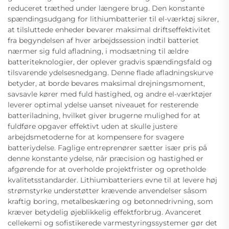
reduceret træthed under længere brug. Den konstante
spændingsudgang for lithiumbatterier til el-værktøj sikrer,
at tilsluttede enheder bevarer maksimal driftseffektivitet
fra begyndelsen af hver arbejdssession indtil batteriet
nærmer sig fuld afladning, i modsætning til ældre
batteriteknologier, der oplever gradvis spændingsfald og
tilsvarende ydelsesnedgang. Denne flade afladningskurve
betyder, at borde bevares maksimal drejningsmoment,
savsavle kører med fuld hastighed, og andre el-værktøjer
leverer optimal ydelse uanset niveauet for resterende
batteriladning, hvilket giver brugerne mulighed for at
fuldføre opgaver effektivt uden at skulle justere
arbejdsmetoderne for at kompensere for svagere
batteriydelse. Faglige entreprenører sætter især pris på
denne konstante ydelse, når præcision og hastighed er
afgørende for at overholde projektfrister og opretholde
kvalitetsstandarder. Lithiumbatteriers evne til at levere høj
strømstyrke understøtter krævende anvendelser såsom
kraftig boring, metalbeskæring og betonnedrivning, som
kræver betydelig øjeblikkelig effektforbrug. Avanceret
cellekemi og sofistikerede varmestyringssystemer gør det