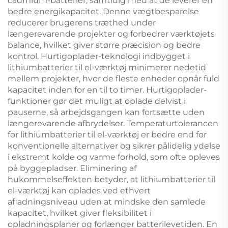
cadmium-batterier, samtidig med at de leverer en
bedre energikapacitet. Denne vægtbesparelse
reducerer brugerens træthed under
længerevarende projekter og forbedrer værktøjets
balance, hvilket giver større præcision og bedre
kontrol. Hurtigoplader-teknologi indbygget i
lithiumbatterier til el-værktøj minimerer nedetid
mellem projekter, hvor de fleste enheder opnår fuld
kapacitet inden for en til to timer. Hurtigoplader-
funktioner gør det muligt at oplade delvist i
pauserne, så arbejdsgangen kan fortsætte uden
længerevarende afbrydelser. Temperaturtolerancen
for lithiumbatterier til el-værktøj er bedre end for
konventionelle alternativer og sikrer pålidelig ydelse
i ekstremt kolde og varme forhold, som ofte opleves
på byggepladser. Eliminering af
hukommelseffekten betyder, at lithiumbatterier til
el-værktøj kan oplades ved ethvert
afladningsniveau uden at mindske den samlede
kapacitet, hvilket giver fleksibilitet i
opladningsplaner og forlænger batterilevetiden. En