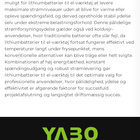
muligt for lithiumbatterier til el-værktøj at levere
maksimale strømniveauer uden at blive for varme eller
opleve spændingsfald, og derved opretholde stabil ydelse
selv under ekstreme belastningsforhold. Denne pålidelige
strømforsyningsydelse gælder også ved koldvejr-
anvendelser, hvor traditionelle batterier ofte slår fejl, da
lithiumbatterier til el-værktøj fortsat fungerer effektivt ved
temperaturer langt under frysepunktet, mens
konventionelle alternativer kan blive träge eller helt svigte.
Kombinationen af høj energitæthed, konstant
spændingsudgang og robust strømlevering gør
lithiumbatterier til el-værktøj til det optimale valg for
professionelle anvendelser, hvor pålidelighed, ydelse og
effektivitet er afgørende faktorer for succesfuld
projektafslutning og langsigtet driftsmæssig succes.