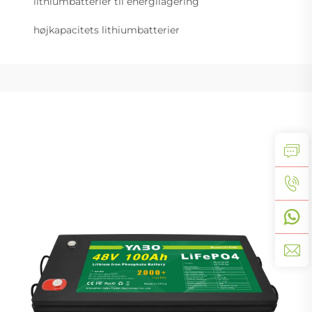
lithiumbatterier til energilagering
højkapacitets lithiumbatterier