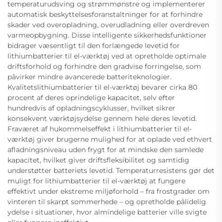
temperaturudsving og strømmønstre og implementerer
automatisk beskyttelsesforanstaltninger for at forhindre
skader ved overopladning, overudladning eller overdreven
varmeopbygning. Disse intelligente sikkerhedsfunktioner
bidrager væsentligt til den forlængede levetid for
lithiumbatterier til el-værktøj ved at opretholde optimale
driftsforhold og forhindre den gradvise forringelse, som
påvirker mindre avancerede batteriteknologier.
Kvalitetslithiumbatterier til el-værktøj bevarer cirka 80
procent af deres oprindelige kapacitet, selv efter
hundredvis af opladningscyklusser, hvilket sikrer
konsekvent værktøjsydelse gennem hele deres levetid.
Fraværet af hukommelseffekt i lithiumbatterier til el-
værktøj giver brugerne mulighed for at oplade ved ethvert
afladningsniveau uden frygt for at mindske den samlede
kapacitet, hvilket giver driftsfleksibilitet og samtidig
understøtter batteriets levetid. Temperaturresistens gør det
muligt for lithiumbatterier til el-værktøj at fungere
effektivt under ekstreme miljøforhold – fra frostgrader om
vinteren til skarpt sommerhede – og opretholde pålidelig
ydelse i situationer, hvor almindelige batterier ville svigte