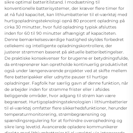
sikre optimal batteritilstand. I modsætning til
konventionelle batterisystemer, der kræver flere timer for
at nå fuld kapacitet, kan lithiumbatterier til el-værktøj med
hurtigopladningsteknologi opnå 80 procent opladning på
cirka 30 minutter, hvor fuld opladning typisk afsluttes
inden for 60 til 90 minutter afhængigt af kapaciteten.
Denne bemærkelsesværdige hastighed skyldes forbedret
cellekemi og intelligente opladningskontrollere, der
justerer strømmen baseret på aktuelle batteribetingelser.
De praktiske konsekvenser for brugerne er betydningsfulde,
da entreprenører kan opretholde kontinuerlig produktivitet
også under længerevarende projekter ved at skifte mellem
flere batteripakker eller udnytte pauser til hurtige
opladninger. Fagfolk har særlig gavn af denne funktion, når
de arbejder inden for stramme frister eller i afsides
beliggende områder, hvor adgang til strøm kan være
begrænset. Hurtigopladningsteknologien i lithiumbatterier
til el-værktøj omfatter flere sikkerhedsfunktioner, herunder
temperaturmonitorering, strømbegrænsning og
spændingsregulering for at forhindre overophedning og
sikre lang levetid. Avancerede opladere kommunikerer