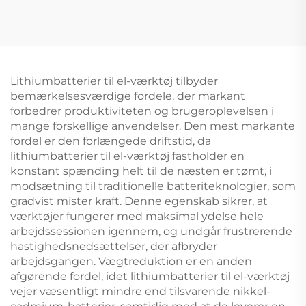
lithiumionbatterier til
Solenergilagring
legetøjsbil,
Lithiumbatterier til
solcellesystem, DIY-
både, golfbuggyer,
projekt
fritidsvogne
Lithiumbatterier til el-værktøj tilbyder
bemærkelsesværdige fordele, der markant
forbedrer produktiviteten og brugeroplevelsen i
mange forskellige anvendelser. Den mest markante
fordel er den forlængede driftstid, da
lithiumbatterier til el-værktøj fastholder en
konstant spænding helt til de næsten er tømt, i
modsætning til traditionelle batteriteknologier, som
gradvist mister kraft. Denne egenskab sikrer, at
værktøjer fungerer med maksimal ydelse hele
arbejdssessionen igennem, og undgår frustrerende
hastighedsnedsættelser, der afbryder
arbejdsgangen. Vægtreduktion er en anden
afgørende fordel, idet lithiumbatterier til el-værktøj
vejer væsentligt mindre end tilsvarende nikkel-