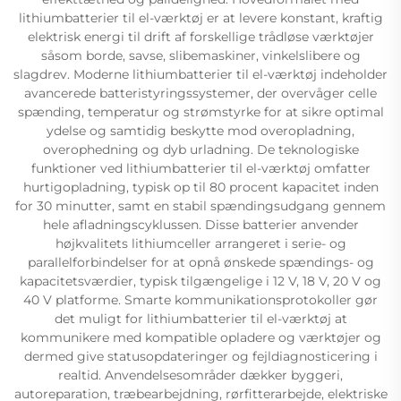
lithiumbatterier til el-værktøj er at levere konstant, kraftig
elektrisk energi til drift af forskellige trådløse værktøjer
såsom borde, savse, slibemaskiner, vinkelslibere og
slagdrev. Moderne lithiumbatterier til el-værktøj indeholder
avancerede batteristyringssystemer, der overvåger celle
spænding, temperatur og strømstyrke for at sikre optimal
ydelse og samtidig beskytte mod overopladning,
overophedning og dyb urladning. De teknologiske
funktioner ved lithiumbatterier til el-værktøj omfatter
hurtigopladning, typisk op til 80 procent kapacitet inden
for 30 minutter, samt en stabil spændingsudgang gennem
hele afladningscyklussen. Disse batterier anvender
højkvalitets lithiumceller arrangeret i serie- og
parallelforbindelser for at opnå ønskede spændings- og
kapacitetsværdier, typisk tilgængelige i 12 V, 18 V, 20 V og
40 V platforme. Smarte kommunikationsprotokoller gør
det muligt for lithiumbatterier til el-værktøj at
kommunikere med kompatible opladere og værktøjer og
dermed give statusopdateringer og fejldiagnosticering i
realtid. Anvendelsesområder dækker byggeri,
autoreparation, træbearbejdning, rørfitterarbejde, elektriske