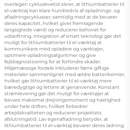
overlegen cykluslevetid sikrer, at lithiumbatterier til
el-værktøj kan klare hundredvis af opladnings- og
afladningscyklusser, samtidig med at de bevarer
deres kapacitet, hvilket giver fremragende
langsigtede værdi og reducerer behovet for
udskiftning. Integration af smart teknologi gør det
muligt for lithiumbatterier til el-værktøj at
kommunikere med opladere og værktøjer,
optimere opladningsalgoritmer og give
fejldiagnosticering for at forhindre skader.
Miljømæssige fordele inkluderer færre giftige
materialer sammenlignet med ældre batterikemier,
hvilket gør lithiumbatterier til el-værktøj mere
bæredygtige og lettere at genanvende. Konstant
strømlevering gør det muligt for værktøjer at
bevare maksimal drejningsmoment og hastighed
under hele driften, hvilket forbedrer
arbejdskvaliteten og reducerer projektets
afslutningstid. Lav egenafladning betyder, at
lithiumbatterier til el-værktøj bevarer deres ladning