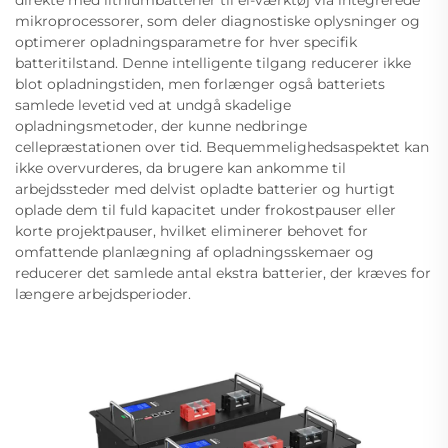
direkte med lithiumbatterier til el-værktøj via integrerede
mikroprocessorer, som deler diagnostiske oplysninger og
optimerer opladningsparametre for hver specifik
batteritilstand. Denne intelligente tilgang reducerer ikke
blot opladningstiden, men forlænger også batteriets
samlede levetid ved at undgå skadelige
opladningsmetoder, der kunne nedbringe
cellepræstationen over tid. Bequemmelighedsaspektet kan
ikke overvurderes, da brugere kan ankomme til
arbejdssteder med delvist opladte batterier og hurtigt
oplade dem til fuld kapacitet under frokostpauser eller
korte projektpauser, hvilket eliminerer behovet for
omfattende planlægning af opladningsskemaer og
reducerer det samlede antal ekstra batterier, der kræves for
længere arbejdsperioder.