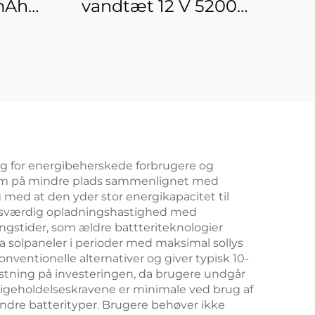
mAh
vandtæt 12 V 5200
mAh 7000 mAh
e
lithiumionbatteripakke
USB
DC-output Li-ion
i-ion
batterier til DIY-
eri
projekt
valg for energibeherskede forbrugere og
røm på mindre plads sammenlignet med
g med at den yder stor energikapacitet til
sesværdig opladningshastighed med
ingstider, som ældre battteriteknologier
a solpaneler i perioder med maksimal sollys
konventionelle alternativer og giver typisk 10-
astning på investeringen, da brugere undgår
ligeholdelseskravene er minimale ved brug af
ndre batterityper. Brugere behøver ikke