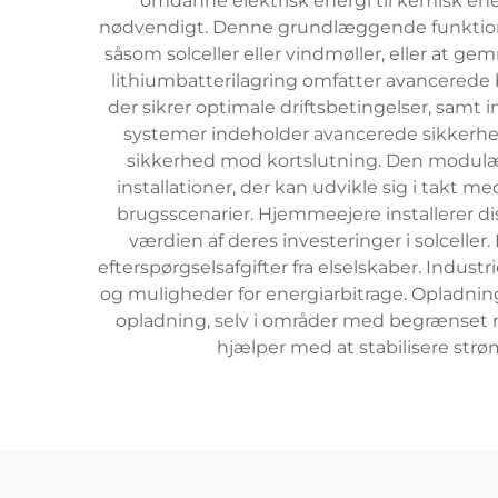
omdanne elektrisk energi til kemisk ene
nødvendigt. Denne grundlæggende funktion 
såsom solceller eller vindmøller, eller at g
lithiumbatterilagring omfatter avancerede 
der sikrer optimale driftsbetingelser, samt 
systemer indeholder avancerede sikkerhe
sikkerhed mod kortslutning. Den modulære
installationer, der kan udvikle sig i takt
brugsscenarier. Hjemmeejere installerer d
værdien af deres investeringer i solceller
efterspørgselsafgifter fra elselskaber. Indust
og muligheder for energiarbitrage. Opladnings
opladning, selv i områder med begrænset ne
hjælper med at stabilisere strøm