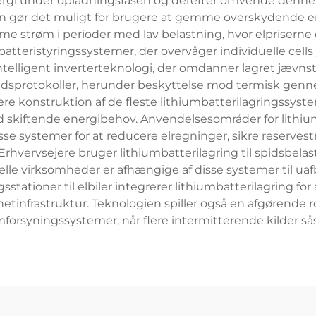
rgi under opladningsfasen og derefter omvende denne pr
gør det muligt for brugere at gemme overskydende ene
emme strøm i perioder med lav belastning, hvor elpriserne
batteristyringssystemer, der overvåger individuelle cel
intelligent inverterteknologi, der omdanner lagret jævns
dsprotokoller, herunder beskyttelse mod termisk gen
 konstruktion af de fleste lithiumbatterilagringssyst
 med skiftende energibehov. Anvendelsesområder for lit
isse systemer for at reducere elregninger, sikre reserv
. Erhvervsejere bruger lithiumbatterilagring til spidsbel
rielle virksomheder er afhængige af disse systemer til uaf
stationer til elbiler integrerer lithiumbatterilagring f
tinfrastruktur. Teknologien spiller også en afgørende ro
forsyningssystemer, når flere intermitterende kilder sås