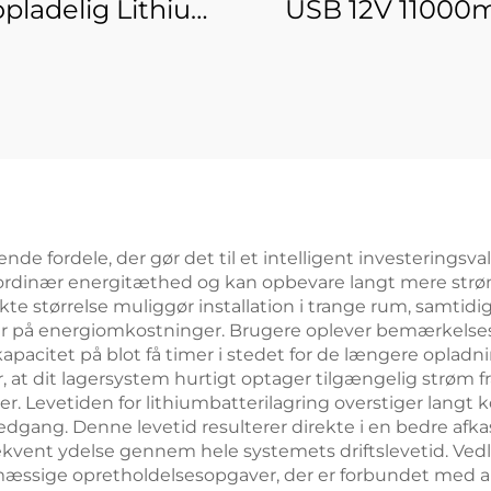
pladelig Lithium-
USB 12V 11000
n Batteripakke
Lithium-ion
06000 12 V 6000
batteripakk
h Bærbar Li-ion
5V/9V/12V DC 
owerbank DC-
Udgang Bærbar L
g til LED-stribel,
Powerbank Batt
pectra-pumpe,
rvågningskamera
ende fordele, der gør det til et intelligent investerings
raordinær energitæthed og kan opbevare langt mere st
kte størrelse muliggør installation i trange rum, samtidi
lser på energiomkostninger. Brugere oplever bemærkel
kapacitet på blot få timer i stedet for de længere opladn
 at dit lagersystem hurtigt optager tilgængelig strøm fr
der. Levetiden for lithiumbatterilagring overstiger langt 
edgang. Denne levetid resulterer direkte i en bedre afk
kvent ydelse gennem hele systemets driftslevetid. Ved
lmæssige opretholdelsesopgaver, der er forbundet med a