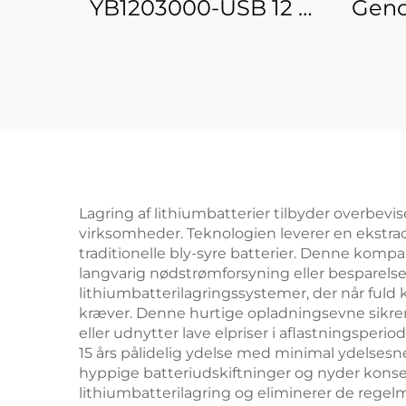
YB1203000-USB 12 V
Geno
3000 mAh Lithium-
io
ion Batteripakke DC
YB12
USB-udgang til LED-
mA
stribel,
P
overvågningskamera
udgan
og mere
S
ove
Lagring af lithiumbatterier tilbyder overbevis
virksomheder. Teknologien leverer en ekst
traditionelle bly-syre batterier. Denne kompa
langvarig nødstrømforsyning eller bespare
lithiumbatterilagringssystemer, der når fuld 
kræver. Denne hurtige opladningsevne sikrer,
eller udnytter lave elpriser i aflastningsperio
15 års pålidelig ydelse med minimal ydelsesn
hyppige batteriudskiftninger og nyder konse
lithiumbatterilagring og eliminerer de rege