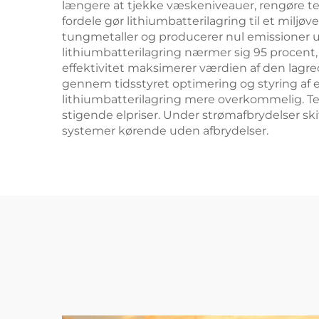
længere at tjekke væskeniveauer, rengøre ter
fordele gør lithiumbatterilagring til et milj
tungmetaller og producerer nul emissioner und
lithiumbatterilagring nærmer sig 95 procent,
effektivitet maksimerer værdien af den lagred
gennem tidsstyret optimering og styring af e
lithiumbatterilagring mere overkommelig. T
stigende elpriser. Under strømafbrydelser sk
systemer kørende uden afbrydelser.