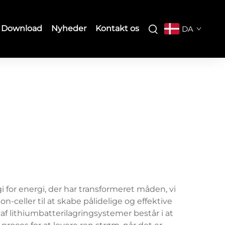
Download
Nyheder
Kontakt os
DA
 for energi, der har transformeret måden, vi
celler til at skabe pålidelige og effektive
 af lithiumbatterilagringsystemer består i at