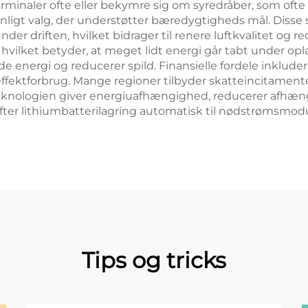
minaler ofte eller bekymre sig om syredråber, som ofte 
øvenligt valg, der understøtter bæredygtigheds mål. Diss
er driften, hvilket bidrager til renere luftkvalitet og re
 hvilket betyder, at meget lidt energi går tabt under op
e energi og reducerer spild. Finansielle fordele inklude
ffektforbrug. Mange regioner tilbyder skatteincitamenter
eknologien giver energiuafhængighed, reducerer afhæn
ifter lithiumbatterilagring automatisk til nødstrømsmod
Tips og tricks