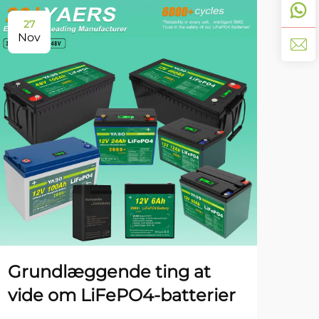
27
11
Nov
De
St
Int
70
Grundlæggende ting at
bat
vide om LiFePO4-batterier