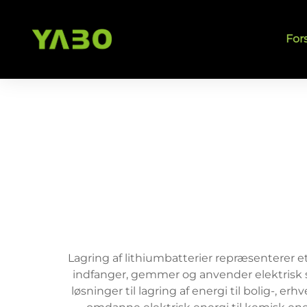
For
Lagring af lithiumbatterier repræsenterer e
indfanger, gemmer og anvender elektrisk st
løsninger til lagring af energi til bolig-, 