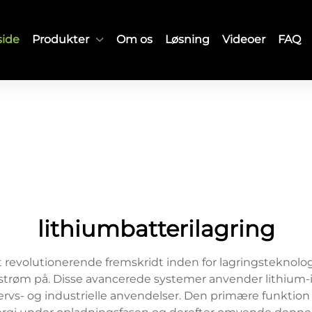
side
Produkter
Om os
Løsning
Videoer
FAQ
lithiumbatterilagring
t revolutionerende fremskridt inden for lagringsteknologi
røm på. Disse avancerede systemer anvender lithium-ion-
erhvervs- og industrielle anvendelser. Den primære funktion