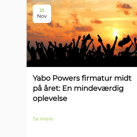
25
Nov
Yabo Powers firmatur midt
på året: En mindeværdig
oplevelse
Se mere