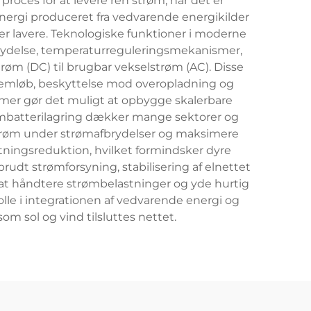
oces for at levere ren strøm, når det er
rgi produceret fra vedvarende energikilder
 er lavere. Teknologiske funktioner i moderne
ls ydelse, temperaturreguleringsmekanismer,
trøm (DC) til brugbar vekselstrøm (AC). Disse
nemløb, beskyttelse mod overopladning og
emer gør det muligt at opbygge skalerbare
hiumbatterilagring dækker mange sektorer og
estrøm under strømafbrydelser og maksimere
astningsreduktion, hvilket formindsker dyre
brudt strømforsyning, stabilisering af elnettet
or at håndtere strømbelastninger og yde hurtig
lle i integrationen af vedvarende energi og
om sol og vind tilsluttes nettet.