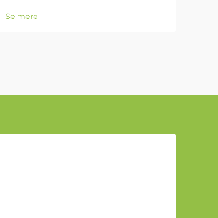
Se 
Se mere