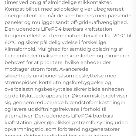
timer ved brug af almindelige stikkontakter.
Kompatibilitet med soloplader giver ubegrænset
energipotentiale, når de kombineres med passende
paneler og muliggør sandt off-grid-uafhængighed.
Den udendørs LiFePO4 bærbara kraftstation
fungerer effektivt i temperaturintervaller fra -20°C til
60°C og sikrer pålidelig ydelse i forskellige
klimaforhold. Mulighed for samtidig opladning af
flere enheder maksimerer komforten og eliminerer
behovet for at prioritere, hvilke enheder der
modtager strøm først. Avancerede
sikkerhedsfunktioner såsom beskyttelse mod
strømspidser, kortslutningsforebyggelse og
overbelastningsbeskyttelse sikrer både enheden
og de tilsluttede apparater. Økonomisk fordel viser
sig gennem reducerede brændstofomkostninger
og lavere udskiftningsfrekvens i forhold til
alternativer. Den udendørs LiFePO4 bærbara
kraftstation giver øjeblikkelig strømforsyning uden
opvarmningstid, som forbrændingsgeneratorer
kræver. Vejrbestandighed beskytter interne