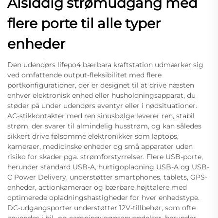
Alsiddig strømudgang med
flere porte til alle typer
enheder
Den udendørs lifepo4 bærbara kraftstation udmærker sig
ved omfattende output-fleksibilitet med flere
portkonfigurationer, der er designet til at drive næsten
enhver elektronisk enhed eller husholdningsapparat, du
støder på under udendørs eventyr eller i nødsituationer.
AC-stikkontakter med ren sinusbølge leverer ren, stabil
strøm, der svarer til almindelig husstrøm, og kan således
sikkert drive følsomme elektronikker som laptops,
kameraer, medicinske enheder og små apparater uden
risiko for skader pga. strømforstyrrelser. Flere USB-porte,
herunder standard USB-A, hurtigopladning USB-A og USB-
C Power Delivery, understøtter smartphones, tablets, GPS-
enheder, actionkameraer og bærbare højttalere med
optimerede opladningshastigheder for hver enhedstype.
DC-udgangsporter understøtter 12V-tillbehør, som ofte
anvendes i bil- og campingvognsanvendelser, herunder