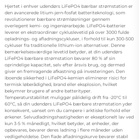
Hjertet i enhver udendørs LiFePO4 bærbar strømstation er
den avancerede litium-jern-fosfat batteriteknologi, som
revolutionerer bærbare strømløsninger gennem
overlegent kemi- og ingeniørarbejde. LiFePO4-batterier
leverer en ekstraordinær cykluslevetid på over 3000 fulde
opladnings- og afladningscykluser, i forhold til kun 300-500
cykluser fra traditionelle lithium-ion alternativer. Denne
bemærkelsesværdige levetid betyder, at din udendørs
LiFePO4 bærbare strømstation bevarer 80 % af sin
oprindelige kapacitet, selv efter årsvis brug, og dermed
giver en fremragende afkastning på investeringen. Den
iboende sikkerhed i LiFePO4-kemien eliminerer risici for
termisk løberådighed, brand eller eksplosion, hvilket
bekymrer brugere af andre batterityper.
Temperaturstabilitet muliggør pålidelig drift fra -20°C til
60°C, så din udendørs LiFePO4 bærbare strømstation yder
konsekvent, uanset om du campere i arktiske forhold eller
ørkener. Selvudladningshastigheden er ekseptionelt lav ved
kun 3-5 % månedligt, hvilket betyder, at enheder, der
opbevares, bevarer deres ladning i flere måneder uden
vedligeholdelse. Den flade afladningskurve bevarer stabil