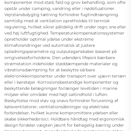
komponenter mod stød, fald og grov behandling, som ofte
opstår under camping, vandring eller i nødsituationer.
Vejrstandsdygtig tætning forhindrer fugtindtrængning
samtidig med at ventilation opretholdes til termisk
regulering, hvilket sikrer pålidelig drift under regn, sne eller
ved høj luftfugtighed. Temperaturkompensationssystemer
opretholder optimal ydelse under ekstreme
klimaforandringer ved automatisk at justere
opladningsparametre og outputegenskaber baseret på
omgivelsesforholdene. Den udendørs lifepo4 bærbare
strømstation indeholder støddæmpende materialer og
vibrationsdæmpning for at beskytte sårbare
elektronikkomponenter under transport over ujævn terræn
eller i køretøjer. Korrosionsbestandige komponenter og
beskyttende belægninger forlænger levetiden i marine
miljøer eller områder med højt saltindhold i luften.
Beskyttelse mod støv og snavs forhindrer forurening af
køleventilatorer, ventilationsåbninger og elektriske
forbindelser, hvilket kunne kompromittere ydelsen eller
skabe sikkerhedsrisici. Holdbare håndtag med ergonomisk
design fordeler vægten jævnt for behagelig bæring under