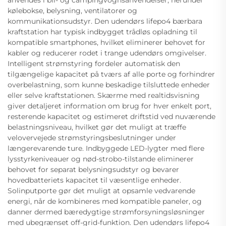
kølebokse, belysning, ventilatorer og
kommunikationsudstyr. Den udendørs lifepo4 bærbara
kraftstation har typisk indbygget trådløs opladning til
kompatible smartphones, hvilket eliminerer behovet for
kabler og reducerer rodet i trange udendørs omgivelser.
Intelligent strømstyring fordeler automatisk den
tilgængelige kapacitet på tværs af alle porte og forhindrer
overbelastning, som kunne beskadige tilsluttede enheder
eller selve kraftstationen. Skærme med realtidsvisning
giver detaljeret information om brug for hver enkelt port,
resterende kapacitet og estimeret driftstid ved nuværende
belastningsniveau, hvilket gør det muligt at træffe
velovervejede strømstyringsbeslutninger under
længerevarende ture. Indbyggede LED-lygter med flere
lysstyrkeniveauer og nød-strobo-tilstande eliminerer
behovet for separat belysningsudstyr og bevarer
hovedbatteriets kapacitet til væsentlige enheder.
Solinputporte gør det muligt at opsamle vedvarende
energi, når de kombineres med kompatible paneler, og
danner dermed bæredygtige strømforsyningsløsninger
med ubegrænset off-grid-funktion. Den udendørs lifepo4