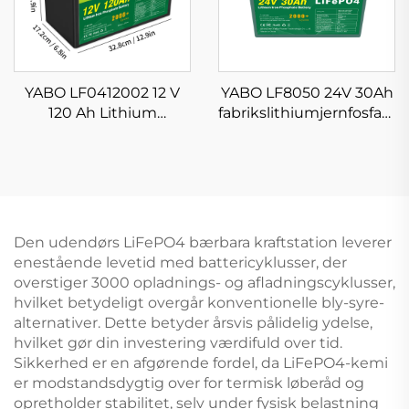
YABO LF0412002 12 V
YABO LF8050 24V 30Ah
120 Ah Lithium
fabrikslithiumjernfosfatba
Jernfosfat Batteri
kraftigt LiFePO4-
Genopladelig Golfvogn
batterier til solstrøm,
Lithium LiFePO4
golfvogne
Batteripakke
Den udendørs LiFePO4 bærbara kraftstation leverer
enestående levetid med battericyklusser, der
overstiger 3000 opladnings- og afladningscyklusser,
hvilket betydeligt overgår konventionelle bly-syre-
alternativer. Dette betyder årsvis pålidelig ydelse,
hvilket gør din investering værdifuld over tid.
Sikkerhed er en afgørende fordel, da LiFePO4-kemi
er modstandsdygtig over for termisk løberåd og
opretholder stabilitet, selv under fysisk belastning