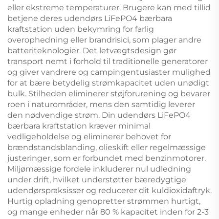
eller ekstreme temperaturer. Brugere kan med tillid
betjene deres udendørs LiFePO4 bærbara
kraftstation uden bekymring for farlig
overophedning eller brandrisici, som plager andre
batteriteknologier. Det letvægtsdesign gør
transport nemt i forhold til traditionelle generatorer
og giver vandrere og campingentusiaster mulighed
for at bære betydelig strømkapacitet uden unødigt
bulk. Stilheden eliminerer støjforurening og bevarer
roen i naturområder, mens den samtidig leverer
den nødvendige strøm. Din udendørs LiFePO4
bærbara kraftstation kræver minimal
vedligeholdelse og eliminerer behovet for
brændstandsblanding, olieskift eller regelmæssige
justeringer, som er forbundet med benzinmotorer.
Miljømæssige fordele inkluderer nul udledning
under drift, hvilket understøtter bæredygtige
udendørspraksisser og reducerer dit kuldioxidaftryk.
Hurtig opladning genopretter strømmen hurtigt,
og mange enheder når 80 % kapacitet inden for 2-3