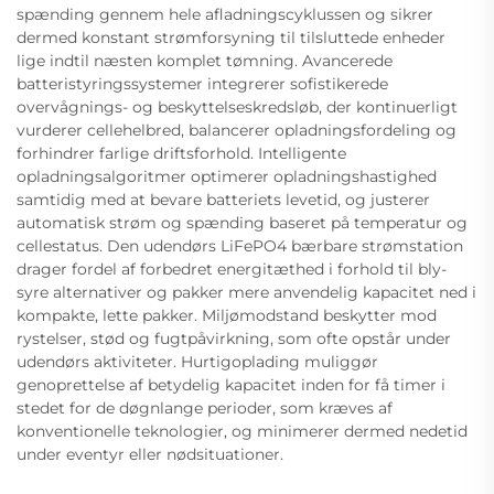
spænding gennem hele afladningscyklussen og sikrer
dermed konstant strømforsyning til tilsluttede enheder
lige indtil næsten komplet tømning. Avancerede
batteristyringssystemer integrerer sofistikerede
overvågnings- og beskyttelseskredsløb, der kontinuerligt
vurderer cellehelbred, balancerer opladningsfordeling og
forhindrer farlige driftsforhold. Intelligente
opladningsalgoritmer optimerer opladningshastighed
samtidig med at bevare batteriets levetid, og justerer
automatisk strøm og spænding baseret på temperatur og
cellestatus. Den udendørs LiFePO4 bærbare strømstation
drager fordel af forbedret energitæthed i forhold til bly-
syre alternativer og pakker mere anvendelig kapacitet ned i
kompakte, lette pakker. Miljømodstand beskytter mod
rystelser, stød og fugtpåvirkning, som ofte opstår under
udendørs aktiviteter. Hurtigoplading muliggør
genoprettelse af betydelig kapacitet inden for få timer i
stedet for de døgnlange perioder, som kræves af
konventionelle teknologier, og minimerer dermed nedetid
under eventyr eller nødsituationer.