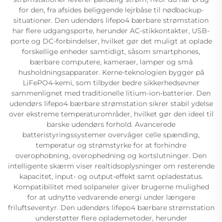
for den, fra afsides beliggende lejrbåse til nødbackup-
situationer. Den udendørs lifepo4 bærbare strømstation
har flere udgangsporte, herunder AC-stikkontakter, USB-
porte og DC-forbindelser, hvilket gør det muligt at oplade
forskellige enheder samtidigt, såsom smartphones,
bærbare computere, kameraer, lamper og små
husholdningsapparater. Kerne-teknologien bygger på
LiFePO4-kemi, som tilbyder bedre sikkerhedsevner
sammenlignet med traditionelle litium-ion-batterier. Den
udendørs lifepo4 bærbare strømstation sikrer stabil ydelse
over ekstreme temperaturområder, hvilket gør den ideel til
barske udendørs forhold. Avancerede
batteristyringssystemer overvåger celle spænding,
temperatur og strømstyrke for at forhindre
overophobning, overophedning og kortslutninger. Den
intelligente skærm viser realtidsoplysninger om resterende
kapacitet, input- og output-effekt samt opladestatus.
Kompatibilitet med solpaneler giver brugerne mulighed
for at udnytte vedvarende energi under længere
friluftseventyr. Den udendørs lifepo4 bærbare strømstation
understøtter flere oplademetoder, herunder