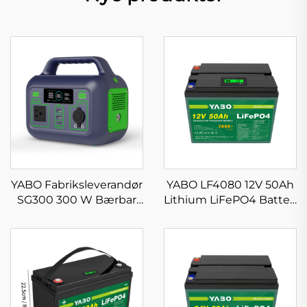
YABO Fabriksleverandør
YABO LF4080 12V 50Ah
SG300 300 W Bærbar
Lithium LiFePO4 Batteri
Strømstation
Dyb Cyklus Lithium
Genopladelig
Jernfosfat Batteri til
Powerbank AC DC
campingvogn,
Opladning Solgenerator
camping, solcelle- og
off-grid-anlæg