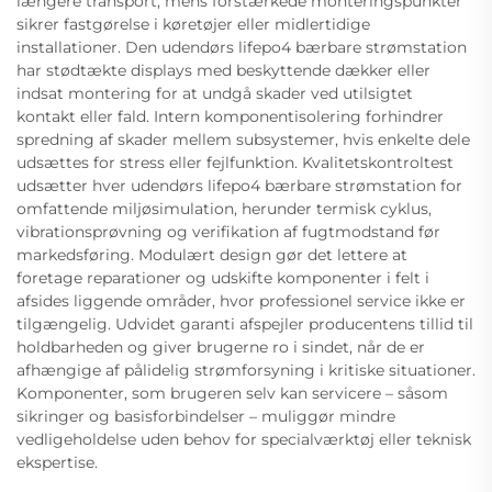
længere transport, mens forstærkede monteringspunkter
sikrer fastgørelse i køretøjer eller midlertidige
installationer. Den udendørs lifepo4 bærbare strømstation
har stødtækte displays med beskyttende dækker eller
indsat montering for at undgå skader ved utilsigtet
kontakt eller fald. Intern komponentisolering forhindrer
spredning af skader mellem subsystemer, hvis enkelte dele
udsættes for stress eller fejlfunktion. Kvalitetskontroltest
udsætter hver udendørs lifepo4 bærbare strømstation for
omfattende miljøsimulation, herunder termisk cyklus,
vibrationsprøvning og verifikation af fugtmodstand før
markedsføring. Modulært design gør det lettere at
foretage reparationer og udskifte komponenter i felt i
afsides liggende områder, hvor professionel service ikke er
tilgængelig. Udvidet garanti afspejler producentens tillid til
holdbarheden og giver brugerne ro i sindet, når de er
afhængige af pålidelig strømforsyning i kritiske situationer.
Komponenter, som brugeren selv kan servicere – såsom
sikringer og basisforbindelser – muliggør mindre
vedligeholdelse uden behov for specialværktøj eller teknisk
ekspertise.