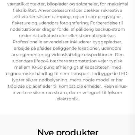
vægstikkontakter, biloplader og solpaneler, for maksimal
fleksibilitet. Anvendelsesområder dækker rekreative
aktiviteter såsom camping, rejser i campingvogne,
fisketure og udendørs fotografering. Forberedelse til
nødsituationer drager fordel af pålidelig backup-strøm
under naturkatastrofer eller strømafbrydelser.
Professionelle anvendelser inkluderer byggepladser,
arbejde på afsides beliggende lokationer, udendørs
arrangementer og videnskabelige ekspeditioner. Den
udendørs lifepo4 bærbare strømstation vejer typisk
mellem 10-50 pund afhængigt af kapaciteten, med
ergonomiske håndtag til nem transport. Indbyggede LED-
lygter sikrer nødbelysning, mens nogle modeller har
trådløse opladeflader til kompatible enheder. Reen sinus-
invertere sikrer ren strøm, der er velegnet til følsom
elektronik.
Nye produkter