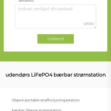
Besked
0/1000
Indsend
udendørs LiFePO4 bærbar strømstation
lifepo4 portable strafforlysningsstation
bærbar lifepo4 strømstation