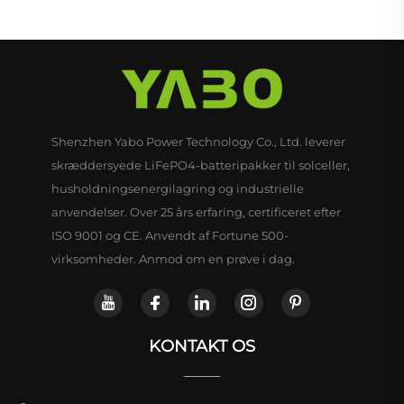
Shenzhen Yabo Power Technology Co., Ltd. leverer
skræddersyede LiFePO4-batteripakker til solceller,
husholdningsenergilagring og industrielle
anvendelser. Over 25 års erfaring, certificeret efter
ISO 9001 og CE. Anvendt af Fortune 500-
virksomheder. Anmod om en prøve i dag.
KONTAKT OS