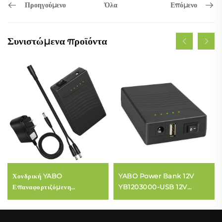
Προηγούμενο
Επόμενο
Όλα
Συνιστώμενα προϊόντα
Χονδρική YABO
YABO Power Bank 12V
Επαναφορτιζόμενη
YB1203000-USB 12V
Μπαταρία YB1203000 12V
3000mAh Συστοιχία
3000mAh Ιόντων Λιθίου,
Μπαταριών Ιόντων Λιθίου,
Βαθιάς Εκφόρτισης, DC
Έξοδος DC USB για Λωρίδα