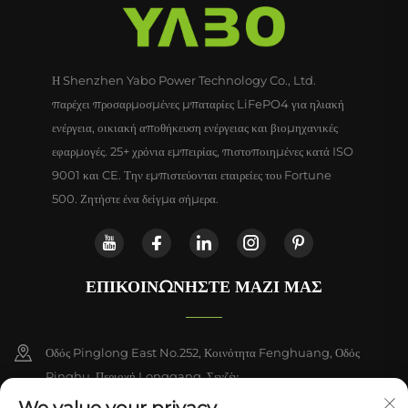
Έξοδος, Power Bank Λιθίου
LED, Κάμερα CCTV και άλλα
για LED Φώτα
Η Shenzhen Yabo Power Technology Co., Ltd.
παρέχει προσαρμοσμένες μπαταρίες LiFePO4 για ηλιακή
ενέργεια, οικιακή αποθήκευση ενέργειας και βιομηχανικές
εφαρμογές. 25+ χρόνια εμπειρίας, πιστοποιημένες κατά ISO
9001 και CE. Την εμπιστεύονται εταιρείες του Fortune
500. Ζητήστε ένα δείγμα σήμερα.
ΕΠΙΚΟΙΝΩΝΉΣΤΕ ΜΑΖΊ ΜΑΣ
Οδός Pinglong East No.252, Κοινότητα Fenghuang, Οδός
Pinghu, Περιοχή Longgang, Σενζέν