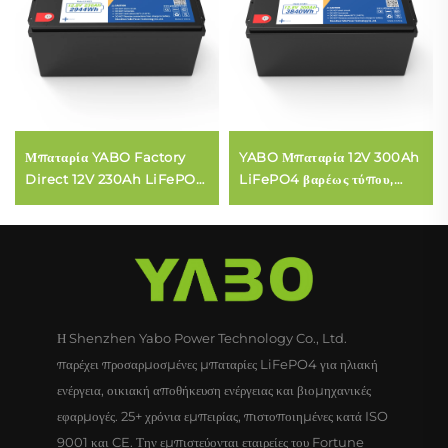
Μπαταρία YABO Factory
YABO Μπαταρία 12V 300Ah
Direct 12V 230Ah LiFePO4
LiFePO4 βαρέως τύπου,
Υψηλής Απόδοσης Μπαταρία
επαναφορτιζόμενη μπαταρία
Λιθίου-Φωσφορικού Σιδήρου
λιθίου σιδήρου φωσφορικού
για Τηλεπικοινωνιακό και
άλατος για εξωτερική εργασία
Βιομηχανικό Εξοπλισμό
και χρήση σε κινητό γραφείο
Η Shenzhen Yabo Power Technology Co., Ltd.
παρέχει προσαρμοσμένες μπαταρίες LiFePO4 για ηλιακή
ενέργεια, οικιακή αποθήκευση ενέργειας και βιομηχανικές
εφαρμογές. 25+ χρόνια εμπειρίας, πιστοποιημένες κατά ISO
9001 και CE. Την εμπιστεύονται εταιρείες του Fortune