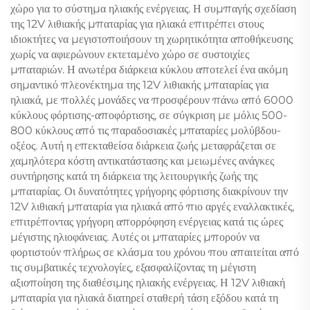
χώρο για το σύστημα ηλιακής ενέργειας. Η συμπαγής σχεδίαση
της 12V λιθιακής μπαταρίας για ηλιακά επιτρέπει στους
ιδιοκτήτες να μεγιστοποιήσουν τη χωρητικότητα αποθήκευσης
χωρίς να αφιερώνουν εκτεταμένο χώρο σε συστοιχίες
μπαταριών. Η ανωτέρα διάρκεια κύκλου αποτελεί ένα ακόμη
σημαντικό πλεονέκτημα της 12V λιθιακής μπαταρίας για
ηλιακά, με πολλές μονάδες να προσφέρουν πάνω από 6000
κύκλους φόρτισης-αποφόρτισης, σε σύγκριση με μόλις 500-
800 κύκλους από τις παραδοσιακές μπαταρίες μολύβδου-
οξέος. Αυτή η επεκταθείσα διάρκεια ζωής μεταφράζεται σε
χαμηλότερα κόστη αντικατάστασης και μειωμένες ανάγκες
συντήρησης κατά τη διάρκεια της λειτουργικής ζωής της
μπαταρίας. Οι δυνατότητες γρήγορης φόρτισης διακρίνουν την
12V λιθιακή μπαταρία για ηλιακά από πιο αργές εναλλακτικές,
επιτρέποντας γρήγορη απορρόφηση ενέργειας κατά τις ώρες
μέγιστης ηλιοφάνειας. Αυτές οι μπαταρίες μπορούν να
φορτιστούν πλήρως σε κλάσμα του χρόνου που απαιτείται από
τις συμβατικές τεχνολογίες, εξασφαλίζοντας τη μέγιστη
αξιοποίηση της διαθέσιμης ηλιακής ενέργειας. Η 12V λιθιακή
μπαταρία για ηλιακά διατηρεί σταθερή τάση εξόδου κατά τη