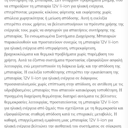
να επηρεάζουν τη μπαταρία 12V li-ion για ηλιακή ενέργεια,
επιτρέποντας μερικούς κύκλους φόρτισης και εκφόρτισης χωρίς
απώλεια χωρητικότητας ή μείωση απόδοσης. Αυτή η ευελιξία
επιτρέπει στους χρήστες να βελτιστοποιήσουν τα πρότυπα χρήσης της
ενέργειάς τους χωρίς να ανησυχούν για απαιτήσεις συντήρησης της
μπαταρίας. Τα ενσωματωμένα Συστήματα Διαχείρισης Μπαταριών
παρακολουθούν και προστατεύουν συνεχώς τη μπαταρία 12V li-ion
για ηλιακή ενέργεια από υπερφόρτιση, υπερεκφόρτιση,
βραχυκυκλώματα και θερμικά προβλήματα χωρίς παρέμβαση του
χρήστη. Αυτά τα έξυπνα συστήματα προστασίας εξασφαλίζουν ασφαλή
λειτουργία, ενώ μεγιστοποιούν τη διάρκεια ζωής και την απόδοση της
μπαταρίας. Η ευελιξία τοποθέτησης επιτρέπει την εγκατάσταση της
μπαταρίας 12V li-ion για ηλιακή ενέργεια σε διάφορους
προσανατολισμούς χωρίς επίπτωση στην απόδοση, σε αντίθεση με τις
υδροβιβασμένες μπαταρίες που απαιτούν κατακόρυφη τοποθέτηση. Η
προηγμένη διαχείριση θερμότητας διατηρεί αυτόματα τις βέλτιστες
θερμοκρασίες λειτουργίας, προστατεύοντας τη μπαταρία 12V li-ion
για ηλιακή ενέργεια από ζημιές που σχετίζονται με τη θερμοκρασία και
εξασφαλίζοντας σταθερή απόδοση κατά τις εποχιακές μεταβολές. Η
καθαρή, επαγγελματική εμφάνιση μιας μπαταρίας 12V li-ion για
ηλιακή ενέργεια βελτιώνει την αισθητική του συστήματος σε σύγκριση