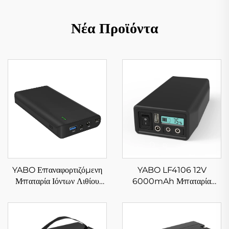
Νέα Προϊόντα
YABO Επαναφορτιζόμενη
YABO LF4106 12V
Μπαταρία Ιόντων Λιθίου
6000mAh Μπαταρία
NB7102 Φορητή
LiFePO4
17500mAh 64,75Wh
Επαναφορτιζόμενη
Συσσωρευτής Ιόντων Λιθίου
Μπαταρία Φωσφορικού
για Φορητό Υπολογιστή,
Σιδήρου Λιθίου 76,8Wh