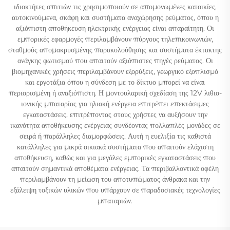
ιδιοκτήτες σπιτιών τις χρησιμοποιούν σε απομονωμένες κατοικίες,
αυτοκινούμενα, σκάφη και συστήματα αναχώρησης ρεύματος, όπου η
αξιόπιστη αποθήκευση ηλεκτρικής ενέργειας είναι απαραίτητη. Οι
εμπορικές εφαρμογές περιλαμβάνουν πύργους τηλεπικοινωνιών,
σταθμούς απομακρυσμένης παρακολούθησης και συστήματα έκτακτης
ανάγκης φωτισμού που απαιτούν αξιόπιστες πηγές ρεύματος. Οι
βιομηχανικές χρήσεις περιλαμβάνουν εξορύξεις, γεωργικό εξοπλισμό
και εργοτάξια όπου η σύνδεση με το δίκτυο μπορεί να είναι
περιορισμένη ή αναξιόπιστη. Η μοντουλαρική σχεδίαση της 12V λιθιο-
ιονικής μπαταρίας για ηλιακή ενέργεια επιτρέπει επεκτάσιμες
εγκαταστάσεις, επιτρέποντας στους χρήστες να αυξήσουν την
ικανότητα αποθήκευσης ενέργειας συνδέοντας πολλαπλές μονάδες σε
σειρά ή παράλληλες διαμορφώσεις. Αυτή η ευελιξία τις καθιστά
κατάλληλες για μικρά οικιακά συστήματα που απαιτούν ελάχιστη
αποθήκευση, καθώς και για μεγάλες εμπορικές εγκαταστάσεις που
απαιτούν σημαντικά αποθέματα ενέργειας. Τα περιβαλλοντικά οφέλη
περιλαμβάνουν τη μείωση του αποτυπώματος άνθρακα και την
εξάλειψη τοξικών υλικών που υπάρχουν σε παραδοσιακές τεχνολογίες
μπαταριών.