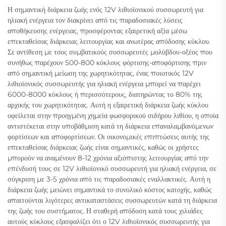
Η σημαντική διάρκεια ζωής ενός 12V λιθιοϊονικού συσσωρευτή για
ηλιακή ενέργεια τον διακρίνει από τις παραδοσιακές λύσεις
αποθήκευσης ενέργειας, προσφέροντας εξαιρετική αξία μέσω
επεκταθείσας διάρκειας λειτουργίας και ανωτέρας απόδοσης κύκλου.
Σε αντίθεση με τους συμβατικούς συσσωρευτές μολύβδου-οξέος που
συνήθως παρέχουν 500-800 κύκλους φόρτισης-αποφόρτισης πριν
από σημαντική μείωση της χωρητικότητας, ένας ποιοτικός 12V
λιθιοϊονικός συσσωρευτής για ηλιακή ενέργεια μπορεί να παρέχει
6000-8000 κύκλους ή περισσότερους, διατηρώντας το 80% της
αρχικής του χωρητικότητας. Αυτή η εξαιρετική διάρκεια ζωής κύκλου
οφείλεται στην προηγμένη χημεία φωσφορικού σιδήρου λιθίου, η οποία
αντιστέκεται στην υποβάθμιση κατά τη διάρκεια επαναλαμβανόμενων
φορτίσεων και αποφορτίσεων. Οι οικονομικές επιπτώσεις αυτής της
επεκταθείσας διάρκειας ζωής είναι σημαντικές, καθώς οι χρήστες
μπορούν να αναμένουν 8-12 χρόνια αξιόπιστης λειτουργίας από την
επένδυσή τους σε 12V λιθιοϊονικό συσσωρευτή για ηλιακή ενέργεια, σε
σύγκριση με 3-5 χρόνια από τις παραδοσιακές εναλλακτικές. Αυτή η
διάρκεια ζωής μειώνει σημαντικά το συνολικό κόστος κατοχής, καθώς
απαιτούνται λιγότερες αντικαταστάσεις συσσωρευτών κατά τη διάρκεια
της ζωής του συστήματος. Η σταθερή απόδοση κατά τους χιλιάδες
αυτούς κύκλους εξασφαλίζει ότι ο 12V λιθιοϊονικός συσσωρευτής για