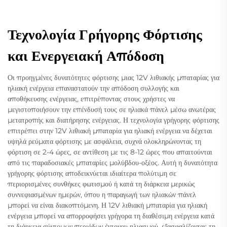
Τεχνολογία Γρήγορης Φόρτισης
και Ενεργειακή Απόδοση
Οι προηγμένες δυνατότητες φόρτισης μιας 12V λιθιακής μπαταρίας για
ηλιακή ενέργεια επαναστατούν την απόδοση συλλογής και
αποθήκευσης ενέργειας, επιτρέποντας στους χρήστες να
μεγιστοποιήσουν την επένδυσή τους σε ηλιακά πάνελ μέσω ανωτέρας
μετατροπής και διατήρησης ενέργειας. Η τεχνολογία γρήγορης φόρτισης
επιτρέπει στην 12V λιθιακή μπαταρία για ηλιακή ενέργεια να δέχεται
υψηλά ρεύματα φόρτισης με ασφάλεια, συχνά ολοκληρώνοντας τη
φόρτιση σε 2-4 ώρες, σε αντίθεση με τις 8-12 ώρες που απαιτούνται
από τις παραδοσιακές μπαταρίες μολύβδου-οξέος. Αυτή η δυνατότητα
γρήγορης φόρτισης αποδεικνύεται ιδιαίτερα πολύτιμη σε
περιορισμένες συνθήκες φωτισμού ή κατά τη διάρκεια μερικώς
συννεφιασμένων ημερών, όπου η παραγωγή των ηλιακών πάνελ
μπορεί να είναι διακοπτόμενη. Η 12V λιθιακή μπαταρία για ηλιακή
ενέργεια μπορεί να απορροφήσει γρήγορα τη διαθέσιμη ενέργεια κατά
τη διάρκεια σύντομων περιόδων έντονου ηλιασμού, εξασφαλίζοντας τη