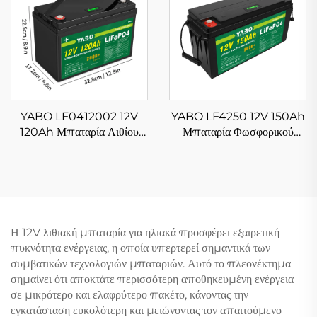
Σημειωτή και Άλλα
Πολυεστιακή Μπαταρία
YABO LF0412002 12V
YABO LF4250 12V 150Ah
120Ah Μπαταρία Λιθίου
Μπαταρία Φωσφορικού
Φωσφορικού Σιδήρου
Σιδήρου Λιθίου Υψηλής
Επαναφορτιζόμενη
Ποιότητας Συσσωρευτής
Μπαταρία Λιθίου LiFePO4
Λιθίου LiFePO4 Ηλιακής
για Κάρτ Γκολφ
Μπαταρίας Με BMS
Η 12V λιθιακή μπαταρία για ηλιακά προσφέρει εξαιρετική
πυκνότητα ενέργειας, η οποία υπερτερεί σημαντικά των
συμβατικών τεχνολογιών μπαταριών. Αυτό το πλεονέκτημα
σημαίνει ότι αποκτάτε περισσότερη αποθηκευμένη ενέργεια
σε μικρότερο και ελαφρύτερο πακέτο, κάνοντας την
εγκατάσταση ευκολότερη και μειώνοντας τον απαιτούμενο