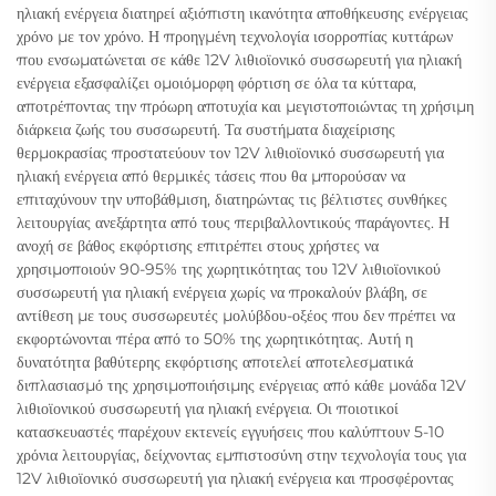
ηλιακή ενέργεια διατηρεί αξιόπιστη ικανότητα αποθήκευσης ενέργειας
χρόνο με τον χρόνο. Η προηγμένη τεχνολογία ισορροπίας κυττάρων
που ενσωματώνεται σε κάθε 12V λιθιοϊονικό συσσωρευτή για ηλιακή
ενέργεια εξασφαλίζει ομοιόμορφη φόρτιση σε όλα τα κύτταρα,
αποτρέποντας την πρόωρη αποτυχία και μεγιστοποιώντας τη χρήσιμη
διάρκεια ζωής του συσσωρευτή. Τα συστήματα διαχείρισης
θερμοκρασίας προστατεύουν τον 12V λιθιοϊονικό συσσωρευτή για
ηλιακή ενέργεια από θερμικές τάσεις που θα μπορούσαν να
επιταχύνουν την υποβάθμιση, διατηρώντας τις βέλτιστες συνθήκες
λειτουργίας ανεξάρτητα από τους περιβαλλοντικούς παράγοντες. Η
ανοχή σε βάθος εκφόρτισης επιτρέπει στους χρήστες να
χρησιμοποιούν 90-95% της χωρητικότητας του 12V λιθιοϊονικού
συσσωρευτή για ηλιακή ενέργεια χωρίς να προκαλούν βλάβη, σε
αντίθεση με τους συσσωρευτές μολύβδου-οξέος που δεν πρέπει να
εκφορτώνονται πέρα από το 50% της χωρητικότητας. Αυτή η
δυνατότητα βαθύτερης εκφόρτισης αποτελεί αποτελεσματικά
διπλασιασμό της χρησιμοποιήσιμης ενέργειας από κάθε μονάδα 12V
λιθιοϊονικού συσσωρευτή για ηλιακή ενέργεια. Οι ποιοτικοί
κατασκευαστές παρέχουν εκτενείς εγγυήσεις που καλύπτουν 5-10
χρόνια λειτουργίας, δείχνοντας εμπιστοσύνη στην τεχνολογία τους για
12V λιθιοϊονικό συσσωρευτή για ηλιακή ενέργεια και προσφέροντας