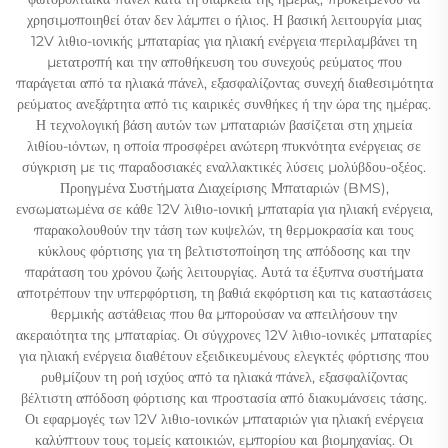
χρησιμοποιηθεί όταν δεν λάμπει ο ήλιος. Η βασική λειτουργία μιας
12V λιθιο-ιονικής μπαταρίας για ηλιακή ενέργεια περιλαμβάνει τη
μετατροπή και την αποθήκευση του συνεχούς ρεύματος που
παράγεται από τα ηλιακά πάνελ, εξασφαλίζοντας συνεχή διαθεσιμότητα
ρεύματος ανεξάρτητα από τις καιρικές συνθήκες ή την ώρα της ημέρας.
Η τεχνολογική βάση αυτών των μπαταριών βασίζεται στη χημεία
λιθίου-ιόντων, η οποία προσφέρει ανώτερη πυκνότητα ενέργειας σε
σύγκριση με τις παραδοσιακές εναλλακτικές λύσεις μολύβδου-οξέος.
Προηγμένα Συστήματα Διαχείρισης Μπαταριών (BMS),
ενσωματωμένα σε κάθε 12V λιθιο-ιονική μπαταρία για ηλιακή ενέργεια,
παρακολουθούν την τάση των κυψελών, τη θερμοκρασία και τους
κύκλους φόρτισης για τη βελτιστοποίηση της απόδοσης και την
παράταση του χρόνου ζωής λειτουργίας. Αυτά τα έξυπνα συστήματα
αποτρέπουν την υπερφόρτιση, τη βαθιά εκφόρτιση και τις καταστάσεις
θερμικής αστάθειας που θα μπορούσαν να απειλήσουν την
ακεραιότητα της μπαταρίας. Οι σύγχρονες 12V λιθιο-ιονικές μπαταρίες
για ηλιακή ενέργεια διαθέτουν εξειδικευμένους ελεγκτές φόρτισης που
ρυθμίζουν τη ροή ισχύος από τα ηλιακά πάνελ, εξασφαλίζοντας
βέλτιστη απόδοση φόρτισης και προστασία από διακυμάνσεις τάσης.
Οι εφαρμογές των 12V λιθιο-ιονικών μπαταριών για ηλιακή ενέργεια
καλύπτουν τους τομείς κατοικιών, εμπορίου και βιομηχανίας. Οι