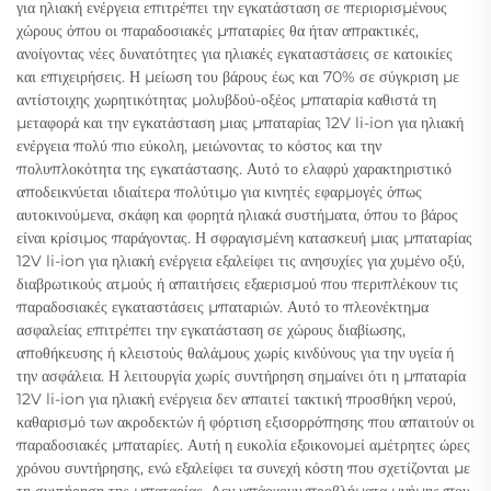
για ηλιακή ενέργεια επιτρέπει την εγκατάσταση σε περιορισμένους
χώρους όπου οι παραδοσιακές μπαταρίες θα ήταν απρακτικές,
ανοίγοντας νέες δυνατότητες για ηλιακές εγκαταστάσεις σε κατοικίες
και επιχειρήσεις. Η μείωση του βάρους έως και 70% σε σύγκριση με
αντίστοιχης χωρητικότητας μολυβδού-οξέος μπαταρία καθιστά τη
μεταφορά και την εγκατάσταση μιας μπαταρίας 12V li-ion για ηλιακή
ενέργεια πολύ πιο εύκολη, μειώνοντας το κόστος και την
πολυπλοκότητα της εγκατάστασης. Αυτό το ελαφρύ χαρακτηριστικό
αποδεικνύεται ιδιαίτερα πολύτιμο για κινητές εφαρμογές όπως
αυτοκινούμενα, σκάφη και φορητά ηλιακά συστήματα, όπου το βάρος
είναι κρίσιμος παράγοντας. Η σφραγισμένη κατασκευή μιας μπαταρίας
12V li-ion για ηλιακή ενέργεια εξαλείφει τις ανησυχίες για χυμένο οξύ,
διαβρωτικούς ατμούς ή απαιτήσεις εξαερισμού που περιπλέκουν τις
παραδοσιακές εγκαταστάσεις μπαταριών. Αυτό το πλεονέκτημα
ασφαλείας επιτρέπει την εγκατάσταση σε χώρους διαβίωσης,
αποθήκευσης ή κλειστούς θαλάμους χωρίς κινδύνους για την υγεία ή
την ασφάλεια. Η λειτουργία χωρίς συντήρηση σημαίνει ότι η μπαταρία
12V li-ion για ηλιακή ενέργεια δεν απαιτεί τακτική προσθήκη νερού,
καθαρισμό των ακροδεκτών ή φόρτιση εξισορρόπησης που απαιτούν οι
παραδοσιακές μπαταρίες. Αυτή η ευκολία εξοικονομεί αμέτρητες ώρες
χρόνου συντήρησης, ενώ εξαλείφει τα συνεχή κόστη που σχετίζονται με
τη συντήρηση της μπαταρίας. Δεν υπάρχουν προβλήματα μνήμης που