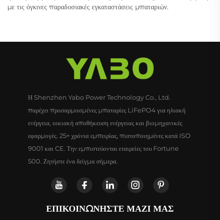
με τις όγκινες παραδοσιακές εγκαταστάσεις μπαταριών.
Η Shenzhen Yabo Power Technology Co., Ltd.
παρέχει προσαρμοσμένες μπαταρίες LiFePO4 για ηλιακή
ενέργεια, οικιακή αποθήκευση ενέργειας και βιομηχανικές
εφαρμογές. 25+ χρόνια εμπειρίας, πιστοποιημένες κατά ISO
9001 και CE. Την εμπιστεύονται εταιρείες του Fortune
500. Ζητήστε ένα δείγμα σήμερα.
ΕΠΙΚΟΙΝΩΝΉΣΤΕ ΜΑΖΊ ΜΑΣ