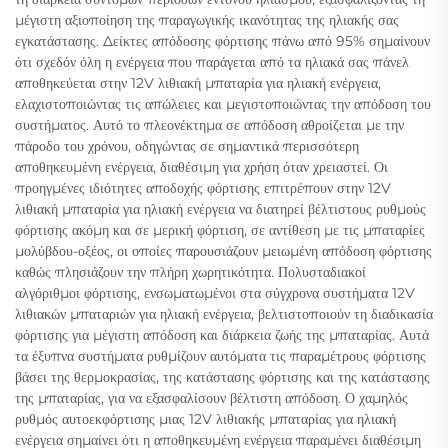
μέγιστη αξιοποίηση της παραγωγικής ικανότητας της ηλιακής σας
εγκατάστασης. Δείκτες απόδοσης φόρτισης πάνω από 95% σημαίνουν
ότι σχεδόν όλη η ενέργεια που παράγεται από τα ηλιακά σας πάνελ
αποθηκεύεται στην 12V λιθιακή μπαταρία για ηλιακή ενέργεια,
ελαχιστοποιώντας τις απώλειες και μεγιστοποιώντας την απόδοση του
συστήματος. Αυτό το πλεονέκτημα σε απόδοση αθροίζεται με την
πάροδο του χρόνου, οδηγώντας σε σημαντικά περισσότερη
αποθηκευμένη ενέργεια, διαθέσιμη για χρήση όταν χρειαστεί. Οι
προηγμένες ιδιότητες αποδοχής φόρτισης επιτρέπουν στην 12V
λιθιακή μπαταρία για ηλιακή ενέργεια να διατηρεί βέλτιστους ρυθμούς
φόρτισης ακόμη και σε μερική φόρτιση, σε αντίθεση με τις μπαταρίες
μολύβδου-οξέος, οι οποίες παρουσιάζουν μειωμένη απόδοση φόρτισης
καθώς πλησιάζουν την πλήρη χωρητικότητα. Πολυσταδιακοί
αλγόριθμοι φόρτισης, ενσωματωμένοι στα σύγχρονα συστήματα 12V
λιθιακών μπαταριών για ηλιακή ενέργεια, βελτιστοποιούν τη διαδικασία
φόρτισης για μέγιστη απόδοση και διάρκεια ζωής της μπαταρίας. Αυτά
τα έξυπνα συστήματα ρυθμίζουν αυτόματα τις παραμέτρους φόρτισης
βάσει της θερμοκρασίας, της κατάστασης φόρτισης και της κατάστασης
της μπαταρίας, για να εξασφαλίσουν βέλτιστη απόδοση. Ο χαμηλός
ρυθμός αυτοεκφόρτισης μιας 12V λιθιακής μπαταρίας για ηλιακή
ενέργεια σημαίνει ότι η αποθηκευμένη ενέργεια παραμένει διαθέσιμη