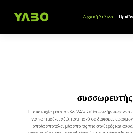
Αρχική Σελίδα
Προϊόν
συσσωρευτής
Η συστοιχία μπαταριών 24V λιθίου-σιδήρου-φωσφορι
για να παρέχει αξιόπιστη ισχύ σε διάφορες εφαρμο
οποία αποτελεί μία από τις πιο σταθερές και ασφ