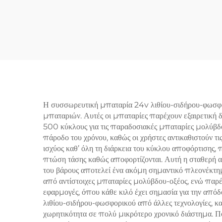
Μπαταρία Ελαφριάς
Φωσφορικού Σιδήρου
Ε
Λιθίου για RV, Ηλιακή
μπατ
Γεννήτρια και Φορητό
φωσ
Σύστημα Ηλεκτρικής
θ
Ενέργειας
κινη
Η συσσωρευτική μπαταρία 24v λιθίου-σιδήρου-φωσφορ
μπαταριών. Αυτές οι μπαταρίες παρέχουν εξαιρετική
500 κύκλους για τις παραδοσιακές μπαταρίες μολύβδο
πάροδο του χρόνου, καθώς οι χρήστες αντικαθιστούν 
ισχύος καθ’ όλη τη διάρκεια του κύκλου αποφόρτισης, 
πτώση τάσης καθώς αποφορτίζονται. Αυτή η σταθερή απ
του βάρους αποτελεί ένα ακόμη σημαντικό πλεονέκτη
από αντίστοιχες μπαταρίες μολύβδου-οξέος, ενώ παρέ
εφαρμογές, όπου κάθε κιλό έχει σημασία για την από
λιθίου-σιδήρου-φωσφορικού από άλλες τεχνολογίες, κ
χωρητικότητα σε πολύ μικρότερο χρονικό διάστημα. Πο