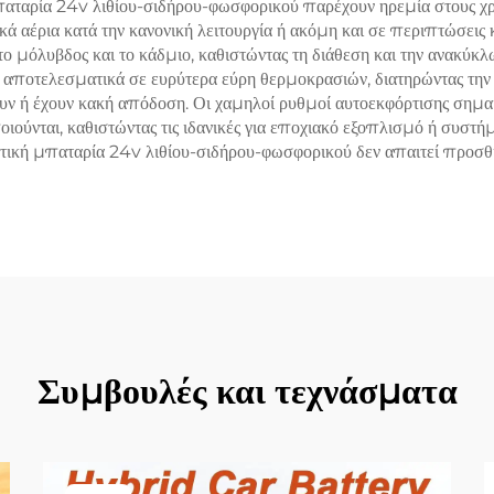
αταρία 24v λιθίου-σιδήρου-φωσφορικού παρέχουν ηρεμία στους χρ
ικά αέρια κατά την κανονική λειτουργία ή ακόμη και σε περιπτώσεις
μόλυβδος και το κάδμιο, καθιστώντας τη διάθεση και την ανακύκλ
αποτελεσματικά σε ευρύτερα εύρη θερμοκρασιών, διατηρώντας την 
 ή έχουν κακή απόδοση. Οι χαμηλοί ρυθμοί αυτοεκφόρτισης σημαίνο
ιούνται, καθιστώντας τις ιδανικές για εποχιακό εξοπλισμό ή συστή
τική μπαταρία 24v λιθίου-σιδήρου-φωσφορικού δεν απαιτεί προσθή
Συμβουλές και τεχνάσματα