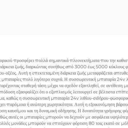
LiFePO4
Σιδήρου-Φωσφό
παναφορτιζόμενη
Υψηλής Ποιότητ
αρία λιθίου σιδήρου
Συσσωρευτής LiF
φορικού άλατος για
για Συστήματ
αλάσσια, σκούτερ
Αποθήκευσης Ηλι
τικότητας και ηλιακή
Ενέργειας, Γκολφ
αποθήκευση
ικού προσφέρει πολλά σημαντικά πλεονεκτήματα που την καθιστο
 διάρκεια ζωής, διαρκώντας συνήθως από 3000 έως 5000 κύκλους φ
υ-οξέος. Αυτή η επεκτεταμένη διάρκεια ζωής μεταφράζεται απευθε
τις μπαταρίες πολύ λιγότερο συχνά. Η συσσωρευτική μπαταρία 24v
παρέχοντας σταθερή τάση μέχρι να σχεδόν εξαντληθεί, σε αντίθεση 
όδοση εξασφαλίζει ότι ο εξοπλισμός λειτουργεί σε βέλτιστα επίπε
μα, καθώς η συσσωρευτική μπαταρία 24v λιθίου-σιδήρου-φωσφορικο
χει παρόμοια ή ανώτερη χωρητικότητα. Αυτή η εξοικονόμηση βάρους 
δοση καυσίμου και τη δυναμική οδήγησης. Η δυνατότητα γρήγορης φ
αθώς αυτές οι μπαταρίες μπορούν να δεχτούν με ασφάλεια υψηλότερ
λλές μονάδες μπορούν να επιτύχουν φόρτιση 80 τοις εκατό σε μόλι