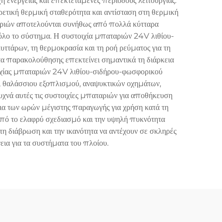
ή ενέργειας και επεκτεταμένες περιόδους λειτουργίας.
ετική θερμική σταθερότητα και αντίσταση στη θερμική
ταριών αποτελούνται συνήθως από πολλά κύτταρα
 όλο το σύστημα. Η συστοιχία μπαταριών 24V λιθίου-
τάρων, τη θερμοκρασία και τη ροή ρεύματος για τη
α παρακολούθησης επεκτείνει σημαντικά τη διάρκεια
οιχίας μπαταριών 24V λιθίου-σιδήρου-φωσφορικού
 θαλάσσιου εξοπλισμού, αναψυκτικών οχημάτων,
χνά αυτές τις συστοιχίες μπαταριών για αποθήκευση
κεια των ωρών μέγιστης παραγωγής για χρήση κατά τη
 από το ελαφρύ σχεδιασμό και την υψηλή πυκνότητα
η διάβρωση και την ικανότητα να αντέχουν σε σκληρές
εια για τα συστήματα του πλοίου.