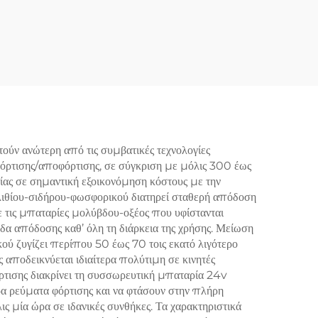
ρου
Λιθίου Σιδήρου
ας
Φωσφορικού, Εφεδρική
ePO4
Λειτουργία, Αποθήκευση
α
Ενέργειας για Σπίτι,
ακής
Μπαταρίες LiFePO4 για
-Κάρ
Οχήματα RV, Θαλάσσιες
Εφαρμογές, Ηλιακά
ύν ανώτερη από τις συμβατικές τεχνολογίες
όρτισης/αποφόρτισης, σε σύγκριση με μόλις 300 έως
Συστήματα και Αυτόνομες
ίας σε σημαντική εξοικονόμηση κόστους με την
Εφαρμογές
 λιθίου-σιδήρου-φωσφορικού διατηρεί σταθερή απόδοση
με τις μπαταρίες μολύβδου-οξέος που υφίστανται
δα απόδοσης καθ’ όλη τη διάρκεια της χρήσης. Μείωση
ύ ζυγίζει περίπου 50 έως 70 τοις εκατό λιγότερο
αποδεικνύεται ιδιαίτερα πολύτιμη σε κινητές
όρτισης διακρίνει τη συσσωρευτική μπαταρία 24v
α ρεύματα φόρτισης και να φτάσουν στην πλήρη
ς μία ώρα σε ιδανικές συνθήκες. Τα χαρακτηριστικά