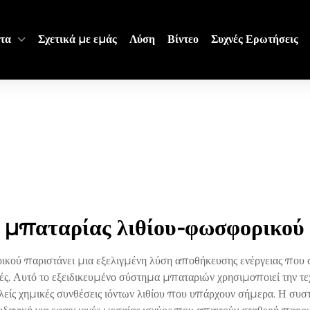
τα
Σχετικά με εμάς
Λύση
Βίντεο
Συχνές Ερωτήσεις
 μπαταρίας λιθίου-φωσφορικού 
κού παριστάνει μια εξελιγμένη λύση αποθήκευσης ενέργειας που
γές. Αυτό το εξειδικευμένο σύστημα μπαταριών χρησιμοποιεί την 
αλείς χημικές συνθέσεις ιόντων λιθίου που υπάρχουν σήμερα. Η σ