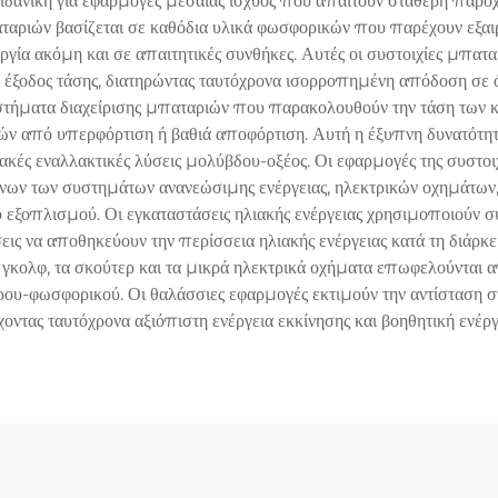
 ιδανική για εφαρμογές μεσαίας ισχύος που απαιτούν σταθερή παροχ
ταριών βασίζεται σε καθόδια υλικά φωσφορικών που παρέχουν εξαιρ
ργία ακόμη και σε απαιτητικές συνθήκες. Αυτές οι συστοιχίες μπα
τή έξοδος τάσης, διατηρώντας ταυτόχρονα ισορροπημένη απόδοση σε
ματα διαχείρισης μπαταριών που παρακολουθούν την τάση των κυτ
ών από υπερφόρτιση ή βαθιά αποφόρτιση. Αυτή η έξυπνη δυνατότητ
ιακές εναλλακτικές λύσεις μολύβδου-οξέος. Οι εφαρμογές της συστ
ων των συστημάτων ανανεώσιμης ενέργειας, ηλεκτρικών οχημάτων,
 εξοπλισμού. Οι εγκαταστάσεις ηλιακής ενέργειας χρησιμοποιούν συ
ήσεις να αποθηκεύουν την περίσσεια ηλιακής ενέργειας κατά τη διάρ
ά γκολφ, τα σκούτερ και τα μικρά ηλεκτρικά οχήματα επωφελούνται
ρου-φωσφορικού. Οι θαλάσσιες εφαρμογές εκτιμούν την αντίσταση στ
οντας ταυτόχρονα αξιόπιστη ενέργεια εκκίνησης και βοηθητική ενέργ