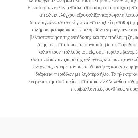
λειτουργεί σε ονομαστική τάση 24 βολτ, κάνοντάς την
Η βασική τεχνολογία πίσω από αυτή τη συστοιχία μπα
απώλεια ελέγχου, εξασφαλίζοντας ασφαλή λειτου
διατεταγμένα σε σειρά για να επιτευχθεί η επιθυμη
σιδήρου-φωσφορικού περιλαμβάνει προηγμένα συστή
βελτιστοποίηση της απόδοσης και την πρόληψη ζημι
ζωής της μπαταρίας σε σύγκριση με τις παραδοσ
καλύπτουν πολλούς τομείς, συμπεριλαμβανομέν
συστημάτων αναχώρησης ενέργειας και βιομηχανικού
ενέργειας, επιτρέποντας σε ιδιοκτήτες και επιχειρ
διάρκεια περιόδων με λιγότερο ήλιο. Τα ηλεκτρικ
ενέργειας της συστοιχίας μπαταριών 24V λιθίου-σιδή
περιβαλλοντικές συνθήκες, παρέχ