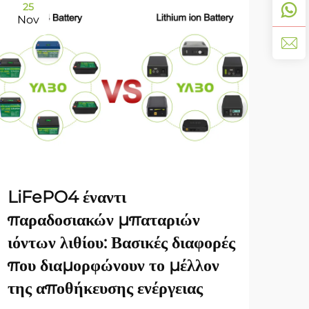
25
11
Nov
De
YA
LiFePO4 έναντι
Γκά
παραδοσιακών μπαταριών
Ένα
ιόντων λιθίου: Βασικές διαφορές
Απο
που διαμορφώνουν το μέλλον
της αποθήκευσης ενέργειας
ΔΕΙΤ