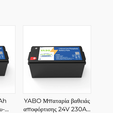
Ah
YABO Μπαταρία βαθειάς
υ-
αποφόρτισης 24V 230Ah