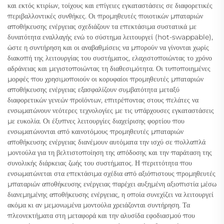
και εκτός κτιρίων, τοίχους και επίγειες εγκαταστάσεις σε διαφορετικές
περιβαλλοντικές συνθήκες. Οι προμηθευτές ποιοτικών μπαταριών
αποθήκευσης ενέργειας σχεδιάζουν τα επεκτάσιμα συστατικά με
δυνατότητα εναλλαγής ενώ το σύστημα λειτουργεί (hot-swappable),
ώστε η συντήρηση και οι αναβαθμίσεις να μπορούν να γίνονται χωρίς
διακοπή της λειτουργίας του συστήματος, ελαχιστοποιώντας το χρόνο
αδράνειας και μεγιστοποιώντας τη διαθεσιμότητα. Οι τυποποιημένες
μορφές που χρησιμοποιούν οι κορυφαίοι προμηθευτές μπαταριών
αποθήκευσης ενέργειας εξασφαλίζουν συμβατότητα μεταξύ
διαφορετικών γενεών προϊόντων, επιτρέποντας στους πελάτες να
ενσωματώνουν νεότερες τεχνολογίες με τις υπάρχουσες εγκαταστάσεις
με ευκολία. Οι έξυπνες λειτουργίες διαχείρισης φορτίου που
ενσωματώνονται από καινοτόμους προμηθευτές μπαταριών
αποθήκευσης ενέργειας διανέμουν αυτόματα την ισχύ σε πολλαπλά
μοντούλα για τη βελτιστοποίηση της απόδοσης και την παράταση της
συνολικής διάρκειας ζωής του συστήματος. Η περιττότητα που
ενσωματώνεται στα επεκτάσιμα σχέδια από αξιόπιστους προμηθευτές
μπαταριών αποθήκευσης ενέργειας παρέχει αυξημένη αξιοπιστία μέσω
διανεμημένης αποθήκευσης ενέργειας, η οποία συνεχίζει να λειτουργεί
ακόμα κι αν μεμονωμένα μοντούλα χρειάζονται συντήρηση. Τα
πλεονεκτήματα στη μεταφορά και την αλυσίδα εφοδιασμού που