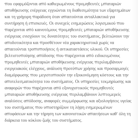
που εφαρμόζονται από καθιερωμένους προμηθευτές μπαταριών
αποθήκευσης ενέργειας εγγυώνται τη διαθεσιμότητα των εξαρτημάτων
και τη γρήγορη παράδοση όταν απαιτούνται ανταλλακτικά για
συντήρηση ή επισκευές. Οι συνεχείς ενημερώσεις λογισμικού που
παρέχονται από καινοτόμους προμηθευτές μπαταριών αποθήκευσης
ενέργειας ενισχύουν τις δυνατότητες του συστήματος, βελτιώνουν την
αποδοτικότητα και προσθέτουν νέα χαρακτηριστικά χωρίς να
απαιτούνται τροποποιήσεις ή αντικαταστάσεις υλικού. Οι υπηρεσίες
βελτιστοποίησης απόδοσης που παρέχονται από ειδικευμένους
προμηθευτές μπαταριών αποθήκευσης ενέργειας περιλαμβάνουν
ενεργειακούς ελέγχους, ανάλυση προτύπων χρήσης και προσαρμογές
διαμόρφωσης που μεγιστοποιούν την εξοικονόμηση κόστους και την
αποτελεσματικότητα του συστήματος. Οι υπηρεσίες τεκμηρίωσης και
αναφορών που παρέχονται από εξονυχιστικούς προμηθευτές
μπαταριών αποθήκευσης ενέργειας περιλαμβάνουν λεπτομερείς
αναλύσεις απόδοσης, αναφορές συμμόρφωσης και αξιολογήσεις υγείας
του συστήματος που υποστηρίζουν τη λήψη ενημερωμένων
αποφάσεων και την τήρηση των κανονιστικών απαιτήσεων καθ' όλη τη
διάρκεια του κύκλου ζωής του συστήματος.