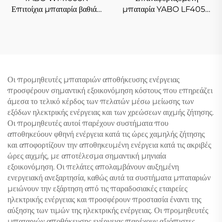
Επιτοίχια μπαταρία βαθιάς
μπαταρία YABO LF4050
εκφόρτισης 48V 100Ah
12V 30Ah LiFePO4 για
LiFePO4, 5Kw 10Kw,
συστήματα αποθήκευσης
αποθήκευση ενέργειας από
ενέργειας από ηλιακή
ηλιακή ενέργεια
ενέργεια
Οι προμηθευτές μπαταριών αποθήκευσης ενέργειας
προσφέρουν σημαντική εξοικονόμηση κόστους που επηρεάζει
άμεσα το τελικό κέρδος των πελατών μέσω μείωσης των
εξόδων ηλεκτρικής ενέργειας και των χρεώσεων αιχμής ζήτησης.
Οι προμηθευτές αυτοί παρέχουν συστήματα που
αποθηκεύουν φθηνή ενέργεια κατά τις ώρες χαμηλής ζήτησης
και αποφορτίζουν την αποθηκευμένη ενέργεια κατά τις ακριβές
ώρες αιχμής, με αποτέλεσμα σημαντική μηνιαία
εξοικονόμηση. Οι πελάτες απολαμβάνουν αυξημένη
ενεργειακή ανεξαρτησία, καθώς αυτά τα συστήματα μπαταριών
μειώνουν την εξάρτηση από τις παραδοσιακές εταιρείες
ηλεκτρικής ενέργειας και προσφέρουν προστασία έναντι της
αύξησης των τιμών της ηλεκτρικής ενέργειας. Οι προμηθευτές
μπαταριών αποθήκευσης ενέργειας παρέχουν αξιόπιστες