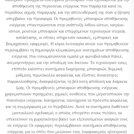
αποθήκευση της περίσσειας ενέργειας που παράγεται κατά τις
περιόδους αιχμής παραγωγής και την απελευθέρωσή της όταν η ζήτηση
υπερβαίνει την προσφορά. Οι προμηθευτές μπαταριών αποθήκευσης
ενέργειας επικεντρώνονται στην ανάπτυξη λιθίου-ιόντων, νατρίου-
ιόντων, ρευστών μπαταριών και επερχόμενων τεχνολογιών στερεάς
κατάστασης, οι οποίες υπηρετούν οικιακές, εμπορικές και
βιομηχανικές εφαρμογές. Η κύρια λειτουργία αυτών των προμηθευτών
περιλαμβάνει τη δημιουργία κλιμακώσιμων συστημάτων αποθήκευσης
ενέργειας που ενσωματώνονται ομαλά με φωτοβολταϊκά πάνελ,
ανεμογεννήτριες και την υποδομή του δικτύου. Το τεχνολογικό τουςς
επίπεδο καλύπτει συστήματα διαχείρισης μπαταριών, θερμική
ρύθμιση, πρωτόκολλα ασφαλείας και έξυπνες δυνατότητες
παρακολούθησης, διασφαλίζοντας τη βέλτιστη απόδοση και διάρκεια
ζωής. Οι προμηθευτές μπαταριών αποθήκευσης ενέργειας
χρησιμοποιούν προηγμένες χημικές συνθέσεις που μεγιστοποιούν την
πυκνότητα ενέργειας διατηρώντας ταυτόχρονα τα πρότυπα ασφαλείας
και τη συμμόρφωση με το περιβάλλον. Αυτά τα συστήματα διαθέτουν
μοντουλωτό σχεδιασμό, ο οποίος επιτρέπει στους πελάτες να
επεκτείνουν τη χωρητικότητα βάσει των εξελισσόμενων αναγκών τους
σε ενέργεια. Οι εφαρμογές περιλαμβάνουν συστήματα αποθήκευσης
ενέργειας για το σπίτι που μειώνουν τους λογαριασμούς ηλεκτρικού