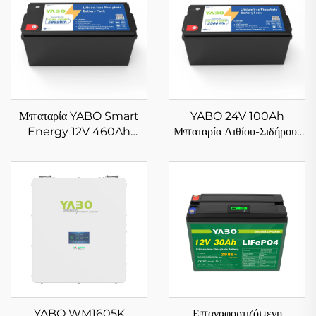
Μπαταρία YABO Smart
YABO 24V 100Ah
Energy 12V 460Ah
Μπαταρία Λιθίου-Σιδήρου-
LiFePO4 βαθιάς εκφόρτισης,
Φωσφόρου Υψηλής
μπαταρία λιθίου σιδήρου
Ποιότητας Συσσωρευτής
φωσφορικού άλατος για
LiFePO4 για Συστήματα
οικιακή αποθήκευση
Αποθήκευσης Ηλιακής
ενέργειας σε τοίχο και
Ενέργειας, Γκολφ-Κάρ
εφεδρική ισχύ
YABO WM1605K
Επαναφορτιζόμενη