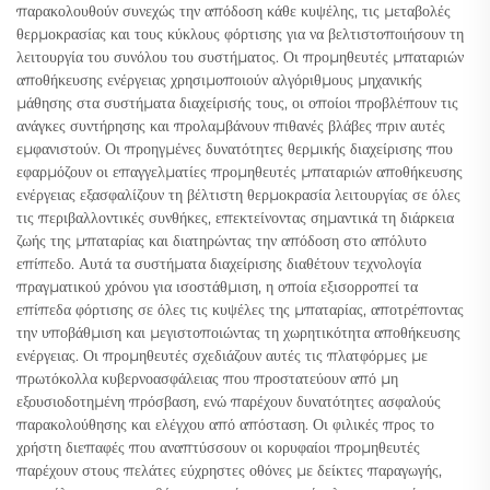
παρακολουθούν συνεχώς την απόδοση κάθε κυψέλης, τις μεταβολές
θερμοκρασίας και τους κύκλους φόρτισης για να βελτιστοποιήσουν τη
λειτουργία του συνόλου του συστήματος. Οι προμηθευτές μπαταριών
αποθήκευσης ενέργειας χρησιμοποιούν αλγόριθμους μηχανικής
μάθησης στα συστήματα διαχείρισής τους, οι οποίοι προβλέπουν τις
ανάγκες συντήρησης και προλαμβάνουν πιθανές βλάβες πριν αυτές
εμφανιστούν. Οι προηγμένες δυνατότητες θερμικής διαχείρισης που
εφαρμόζουν οι επαγγελματίες προμηθευτές μπαταριών αποθήκευσης
ενέργειας εξασφαλίζουν τη βέλτιστη θερμοκρασία λειτουργίας σε όλες
τις περιβαλλοντικές συνθήκες, επεκτείνοντας σημαντικά τη διάρκεια
ζωής της μπαταρίας και διατηρώντας την απόδοση στο απόλυτο
επίπεδο. Αυτά τα συστήματα διαχείρισης διαθέτουν τεχνολογία
πραγματικού χρόνου για ισοστάθμιση, η οποία εξισορροπεί τα
επίπεδα φόρτισης σε όλες τις κυψέλες της μπαταρίας, αποτρέποντας
την υποβάθμιση και μεγιστοποιώντας τη χωρητικότητα αποθήκευσης
ενέργειας. Οι προμηθευτές σχεδιάζουν αυτές τις πλατφόρμες με
πρωτόκολλα κυβερνοασφάλειας που προστατεύουν από μη
εξουσιοδοτημένη πρόσβαση, ενώ παρέχουν δυνατότητες ασφαλούς
παρακολούθησης και ελέγχου από απόσταση. Οι φιλικές προς το
χρήστη διεπαφές που αναπτύσσουν οι κορυφαίοι προμηθευτές
παρέχουν στους πελάτες εύχρηστες οθόνες με δείκτες παραγωγής,