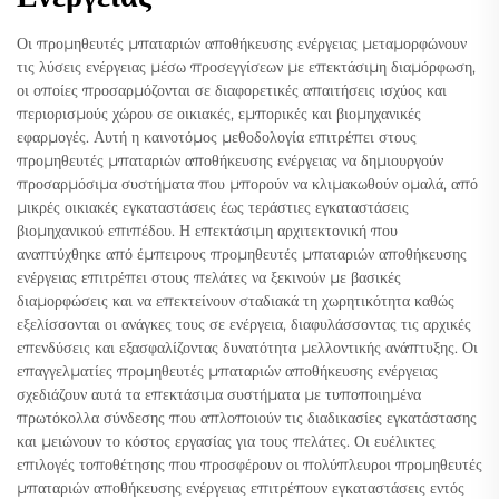
Οι προμηθευτές μπαταριών αποθήκευσης ενέργειας μεταμορφώνουν
τις λύσεις ενέργειας μέσω προσεγγίσεων με επεκτάσιμη διαμόρφωση,
οι οποίες προσαρμόζονται σε διαφορετικές απαιτήσεις ισχύος και
περιορισμούς χώρου σε οικιακές, εμπορικές και βιομηχανικές
εφαρμογές. Αυτή η καινοτόμος μεθοδολογία επιτρέπει στους
προμηθευτές μπαταριών αποθήκευσης ενέργειας να δημιουργούν
προσαρμόσιμα συστήματα που μπορούν να κλιμακωθούν ομαλά, από
μικρές οικιακές εγκαταστάσεις έως τεράστιες εγκαταστάσεις
βιομηχανικού επιπέδου. Η επεκτάσιμη αρχιτεκτονική που
αναπτύχθηκε από έμπειρους προμηθευτές μπαταριών αποθήκευσης
ενέργειας επιτρέπει στους πελάτες να ξεκινούν με βασικές
διαμορφώσεις και να επεκτείνουν σταδιακά τη χωρητικότητα καθώς
εξελίσσονται οι ανάγκες τους σε ενέργεια, διαφυλάσσοντας τις αρχικές
επενδύσεις και εξασφαλίζοντας δυνατότητα μελλοντικής ανάπτυξης. Οι
επαγγελματίες προμηθευτές μπαταριών αποθήκευσης ενέργειας
σχεδιάζουν αυτά τα επεκτάσιμα συστήματα με τυποποιημένα
πρωτόκολλα σύνδεσης που απλοποιούν τις διαδικασίες εγκατάστασης
και μειώνουν το κόστος εργασίας για τους πελάτες. Οι ευέλικτες
επιλογές τοποθέτησης που προσφέρουν οι πολύπλευροι προμηθευτές
μπαταριών αποθήκευσης ενέργειας επιτρέπουν εγκαταστάσεις εντός