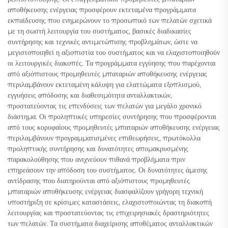
αποθήκευσης ενέργειας προσφέρουν εκτεταμένα προγράμματα
εκπαίδευσης που ενημερώνουν το προσωπικό των πελατών σχετικά
με τη σωστή λειτουργία του συστήματος, βασικές διαδικασίες
συντήρησης και τεχνικές αντιμετώπισης προβλημάτων, ώστε να
μεγιστοποιηθεί η αξιοπιστία του συστήματος και να ελαχιστοποιηθούν
οι λειτουργικές διακοπές. Τα προγράμματα εγγύησης που παρέχονται
από αξιόπιστους προμηθευτές μπαταριών αποθήκευσης ενέργειας
περιλαμβάνουν εκτεταμένη κάλυψη για ελαττώματα εξοπλισμού,
εγγυήσεις απόδοσης και διαθεσιμότητα ανταλλακτικών,
προστατεύοντας τις επενδύσεις των πελατών για μεγάλο χρονικό
διάστημα. Οι προληπτικές υπηρεσίες συντήρησης που προσφέρονται
από τους κορυφαίους προμηθευτές μπαταριών αποθήκευσης ενέργειας
περιλαμβάνουν προγραμματισμένες επιθεωρήσεις, πρωτόκολλα
προληπτικής συντήρησης και δυνατότητες απομακρυσμένης
παρακολούθησης που ανιχνεύουν πιθανά προβλήματα πριν
επηρεάσουν την απόδοση του συστήματος. Οι δυνατότητες άμεσης
αντίδρασης που διατηρούνται από αξιόπιστους προμηθευτές
μπαταριών αποθήκευσης ενέργειας διασφαλίζουν γρήγορη τεχνική
υποστήριξη σε κρίσιμες καταστάσεις, ελαχιστοποιώντας τη διακοπή
λειτουργίας και προστατεύοντας τις επιχειρησιακές δραστηριότητες
των πελατών. Τα συστήματα διαχείρισης αποθέματος ανταλλακτικών