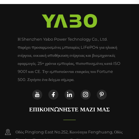
Η Shenzhen Yabo Power Technology Co., Ltd.
παρέχει προσαρμοσμένες μπαταρίες LiFePO4 για ηλιακή
ενέργεια, οικιακή αποθήκευση ενέργειας και βιομηχανικές
εφαρμογές. 25+ χρόνια εμπειρίας, πιστοποιημένες κατά ISO
9001 και CE. Την εμπιστεύονται εταιρείες του Fortune
500. Ζητήστε ένα δείγμα σήμερα.
ΕΠΙΚΟΙΝΩΝΉΣΤΕ ΜΑΖΊ ΜΑΣ
Οδός Pinglong East No.252, Κοινότητα Fenghuang, Οδός