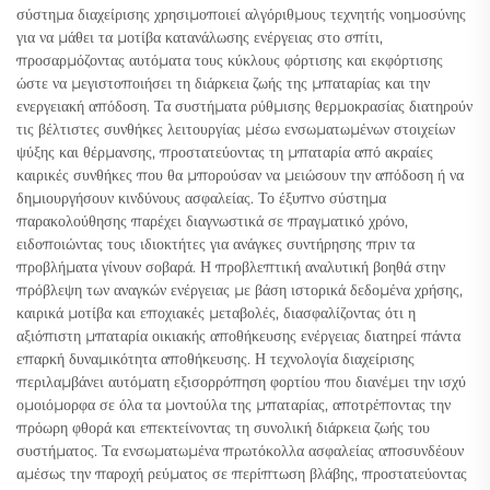
σύστημα διαχείρισης χρησιμοποιεί αλγόριθμους τεχνητής νοημοσύνης
για να μάθει τα μοτίβα κατανάλωσης ενέργειας στο σπίτι,
προσαρμόζοντας αυτόματα τους κύκλους φόρτισης και εκφόρτισης
ώστε να μεγιστοποιήσει τη διάρκεια ζωής της μπαταρίας και την
ενεργειακή απόδοση. Τα συστήματα ρύθμισης θερμοκρασίας διατηρούν
τις βέλτιστες συνθήκες λειτουργίας μέσω ενσωματωμένων στοιχείων
ψύξης και θέρμανσης, προστατεύοντας τη μπαταρία από ακραίες
καιρικές συνθήκες που θα μπορούσαν να μειώσουν την απόδοση ή να
δημιουργήσουν κινδύνους ασφαλείας. Το έξυπνο σύστημα
παρακολούθησης παρέχει διαγνωστικά σε πραγματικό χρόνο,
ειδοποιώντας τους ιδιοκτήτες για ανάγκες συντήρησης πριν τα
προβλήματα γίνουν σοβαρά. Η προβλεπτική αναλυτική βοηθά στην
πρόβλεψη των αναγκών ενέργειας με βάση ιστορικά δεδομένα χρήσης,
καιρικά μοτίβα και εποχιακές μεταβολές, διασφαλίζοντας ότι η
αξιόπιστη μπαταρία οικιακής αποθήκευσης ενέργειας διατηρεί πάντα
επαρκή δυναμικότητα αποθήκευσης. Η τεχνολογία διαχείρισης
περιλαμβάνει αυτόματη εξισορρόπηση φορτίου που διανέμει την ισχύ
ομοιόμορφα σε όλα τα μοντούλα της μπαταρίας, αποτρέποντας την
πρόωρη φθορά και επεκτείνοντας τη συνολική διάρκεια ζωής του
συστήματος. Τα ενσωματωμένα πρωτόκολλα ασφαλείας αποσυνδέουν
αμέσως την παροχή ρεύματος σε περίπτωση βλάβης, προστατεύοντας