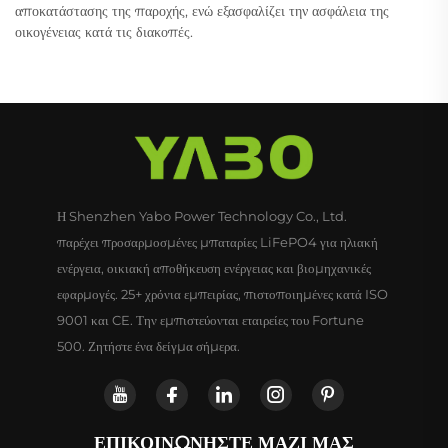
αποκατάστασης της παροχής, ενώ εξασφαλίζει την ασφάλεια της
οικογένειας κατά τις διακοπές.
Η Shenzhen Yabo Power Technology Co., Ltd.
παρέχει προσαρμοσμένες μπαταρίες LiFePO4 για ηλιακή
ενέργεια, οικιακή αποθήκευση ενέργειας και βιομηχανικές
εφαρμογές. 25+ χρόνια εμπειρίας, πιστοποιημένες κατά ISO
9001 και CE. Την εμπιστεύονται εταιρείες του Fortune
500. Ζητήστε ένα δείγμα σήμερα.
ΕΠΙΚΟΙΝΩΝΉΣΤΕ ΜΑΖΊ ΜΑΣ