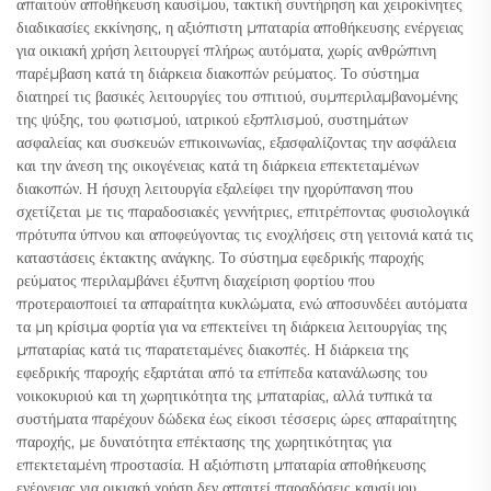
απαιτούν αποθήκευση καυσίμου, τακτική συντήρηση και χειροκίνητες
διαδικασίες εκκίνησης, η αξιόπιστη μπαταρία αποθήκευσης ενέργειας
για οικιακή χρήση λειτουργεί πλήρως αυτόματα, χωρίς ανθρώπινη
παρέμβαση κατά τη διάρκεια διακοπών ρεύματος. Το σύστημα
διατηρεί τις βασικές λειτουργίες του σπιτιού, συμπεριλαμβανομένης
της ψύξης, του φωτισμού, ιατρικού εξοπλισμού, συστημάτων
ασφαλείας και συσκευών επικοινωνίας, εξασφαλίζοντας την ασφάλεια
και την άνεση της οικογένειας κατά τη διάρκεια επεκτεταμένων
διακοπών. Η ήσυχη λειτουργία εξαλείφει την ηχορύπανση που
σχετίζεται με τις παραδοσιακές γεννήτριες, επιτρέποντας φυσιολογικά
πρότυπα ύπνου και αποφεύγοντας τις ενοχλήσεις στη γειτονιά κατά τις
καταστάσεις έκτακτης ανάγκης. Το σύστημα εφεδρικής παροχής
ρεύματος περιλαμβάνει έξυπνη διαχείριση φορτίου που
προτεραιοποιεί τα απαραίτητα κυκλώματα, ενώ αποσυνδέει αυτόματα
τα μη κρίσιμα φορτία για να επεκτείνει τη διάρκεια λειτουργίας της
μπαταρίας κατά τις παρατεταμένες διακοπές. Η διάρκεια της
εφεδρικής παροχής εξαρτάται από τα επίπεδα κατανάλωσης του
νοικοκυριού και τη χωρητικότητα της μπαταρίας, αλλά τυπικά τα
συστήματα παρέχουν δώδεκα έως είκοσι τέσσερις ώρες απαραίτητης
παροχής, με δυνατότητα επέκτασης της χωρητικότητας για
επεκτεταμένη προστασία. Η αξιόπιστη μπαταρία αποθήκευσης
ενέργειας για οικιακή χρήση δεν απαιτεί παραδόσεις καυσίμου,