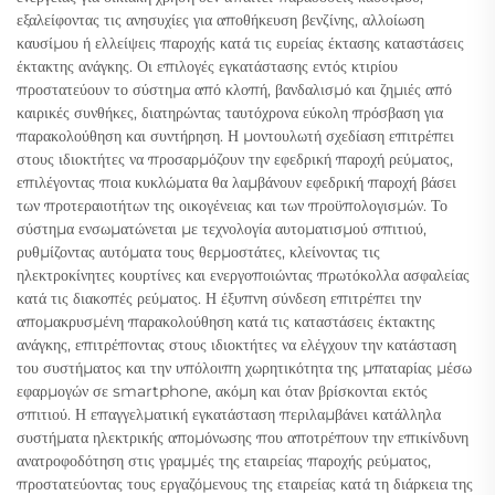
εξαλείφοντας τις ανησυχίες για αποθήκευση βενζίνης, αλλοίωση
καυσίμου ή ελλείψεις παροχής κατά τις ευρείας έκτασης καταστάσεις
έκτακτης ανάγκης. Οι επιλογές εγκατάστασης εντός κτιρίου
προστατεύουν το σύστημα από κλοπή, βανδαλισμό και ζημιές από
καιρικές συνθήκες, διατηρώντας ταυτόχρονα εύκολη πρόσβαση για
παρακολούθηση και συντήρηση. Η μοντουλωτή σχεδίαση επιτρέπει
στους ιδιοκτήτες να προσαρμόζουν την εφεδρική παροχή ρεύματος,
επιλέγοντας ποια κυκλώματα θα λαμβάνουν εφεδρική παροχή βάσει
των προτεραιοτήτων της οικογένειας και των προϋπολογισμών. Το
σύστημα ενσωματώνεται με τεχνολογία αυτοματισμού σπιτιού,
ρυθμίζοντας αυτόματα τους θερμοστάτες, κλείνοντας τις
ηλεκτροκίνητες κουρτίνες και ενεργοποιώντας πρωτόκολλα ασφαλείας
κατά τις διακοπές ρεύματος. Η έξυπνη σύνδεση επιτρέπει την
απομακρυσμένη παρακολούθηση κατά τις καταστάσεις έκτακτης
ανάγκης, επιτρέποντας στους ιδιοκτήτες να ελέγχουν την κατάσταση
του συστήματος και την υπόλοιπη χωρητικότητα της μπαταρίας μέσω
εφαρμογών σε smartphone, ακόμη και όταν βρίσκονται εκτός
σπιτιού. Η επαγγελματική εγκατάσταση περιλαμβάνει κατάλληλα
συστήματα ηλεκτρικής απομόνωσης που αποτρέπουν την επικίνδυνη
ανατροφοδότηση στις γραμμές της εταιρείας παροχής ρεύματος,
προστατεύοντας τους εργαζόμενους της εταιρείας κατά τη διάρκεια της