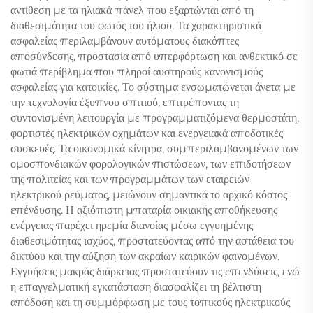
αντίθεση με τα ηλιακά πάνελ που εξαρτώνται από τη
διαθεσιμότητα του φωτός του ήλιου. Τα χαρακτηριστικά
ασφαλείας περιλαμβάνουν αυτόματους διακόπτες
αποσύνδεσης, προστασία από υπερφόρτωση και ανθεκτικό σε
φωτιά περίβλημα που πληροί αυστηρούς κανονισμούς
ασφαλείας για κατοικίες. Το σύστημα ενσωματώνεται άνετα με
την τεχνολογία έξυπνου σπιτιού, επιτρέποντας τη
συντονισμένη λειτουργία με προγραμματιζόμενα θερμοστάτη,
φορτιστές ηλεκτρικών οχημάτων και ενεργειακά αποδοτικές
συσκευές. Τα οικονομικά κίνητρα, συμπεριλαμβανομένων των
ομοσπονδιακών φορολογικών πιστώσεων, των επιδοτήσεων
της πολιτείας και των προγραμμάτων των εταιρειών
ηλεκτρικού ρεύματος, μειώνουν σημαντικά το αρχικό κόστος
επένδυσης. Η αξιόπιστη μπαταρία οικιακής αποθήκευσης
ενέργειας παρέχει ηρεμία διανοίας μέσω εγγυημένης
διαθεσιμότητας ισχύος, προστατεύοντας από την αστάθεια του
δικτύου και την αύξηση των ακραίων καιρικών φαινομένων.
Εγγυήσεις μακράς διάρκειας προστατεύουν τις επενδύσεις, ενώ
η επαγγελματική εγκατάσταση διασφαλίζει τη βέλτιστη
απόδοση και τη συμμόρφωση με τους τοπικούς ηλεκτρικούς