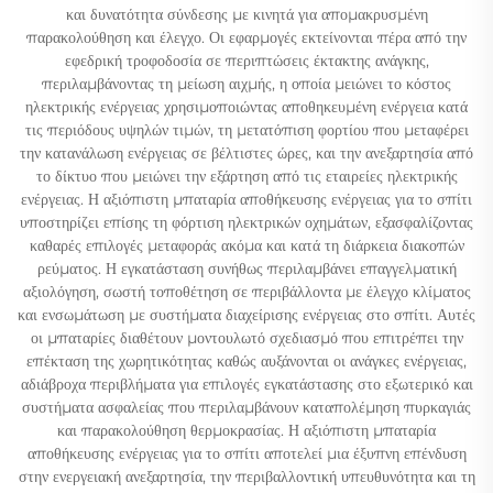
και δυνατότητα σύνδεσης με κινητά για απομακρυσμένη
παρακολούθηση και έλεγχο. Οι εφαρμογές εκτείνονται πέρα από την
εφεδρική τροφοδοσία σε περιπτώσεις έκτακτης ανάγκης,
περιλαμβάνοντας τη μείωση αιχμής, η οποία μειώνει το κόστος
ηλεκτρικής ενέργειας χρησιμοποιώντας αποθηκευμένη ενέργεια κατά
τις περιόδους υψηλών τιμών, τη μετατόπιση φορτίου που μεταφέρει
την κατανάλωση ενέργειας σε βέλτιστες ώρες, και την ανεξαρτησία από
το δίκτυο που μειώνει την εξάρτηση από τις εταιρείες ηλεκτρικής
ενέργειας. Η αξιόπιστη μπαταρία αποθήκευσης ενέργειας για το σπίτι
υποστηρίζει επίσης τη φόρτιση ηλεκτρικών οχημάτων, εξασφαλίζοντας
καθαρές επιλογές μεταφοράς ακόμα και κατά τη διάρκεια διακοπών
ρεύματος. Η εγκατάσταση συνήθως περιλαμβάνει επαγγελματική
αξιολόγηση, σωστή τοποθέτηση σε περιβάλλοντα με έλεγχο κλίματος
και ενσωμάτωση με συστήματα διαχείρισης ενέργειας στο σπίτι. Αυτές
οι μπαταρίες διαθέτουν μοντουλωτό σχεδιασμό που επιτρέπει την
επέκταση της χωρητικότητας καθώς αυξάνονται οι ανάγκες ενέργειας,
αδιάβροχα περιβλήματα για επιλογές εγκατάστασης στο εξωτερικό και
συστήματα ασφαλείας που περιλαμβάνουν καταπολέμηση πυρκαγιάς
και παρακολούθηση θερμοκρασίας. Η αξιόπιστη μπαταρία
αποθήκευσης ενέργειας για το σπίτι αποτελεί μια έξυπνη επένδυση
στην ενεργειακή ανεξαρτησία, την περιβαλλοντική υπευθυνότητα και τη