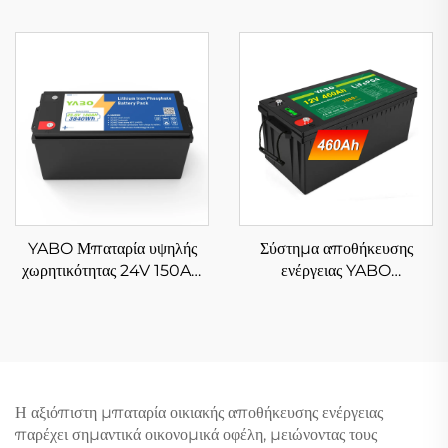
μπαταρία λιθίου
LiFePO4, μεγάλης
φωσφορικού σιδήρου
χωρητικότητας, μπαταρία
μεγάλης διάρκειας για
λιθίου σιδήρου φωσφορικού
αυτόνομο σύστημα
άλατος για συστήματα
αποθήκευσης ηλιακής
αποθήκευσης ηλιακής
ενέργειας
ενέργειας
YABO Μπαταρία υψηλής
Σύστημα αποθήκευσης
χωρητικότητας 24V 150Ah
ενέργειας YABO
LiFePO4, Αποθήκευση
LF0446001 12V 460Ah
Ενέργειας για Σπίτι,
5880Wh Ιοντικό μπαταρίας
Εφεδρική Λειτουργία, 6000
φωσφορικού σιδήρου,
Κύκλοι, Μπαταρίες Λιθίου
επαναφορτιζόμενο για
Σιδήρου Φωσφορικού για
μεγάλα ηλιακά συστήματα,
Οχήματα RV, Σκάφη,
αναχώρησης
Η αξιόπιστη μπαταρία οικιακής αποθήκευσης ενέργειας
Αυτόνομα Συστήματα και
παρέχει σημαντικά οικονομικά οφέλη, μειώνοντας τους
Ηλιακά Συστήματα