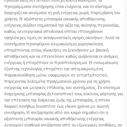
εγκατάσταση δεν απαιτεί συνεχή κόστη καυσίμου, τα
προγράμματα συντήρησης είναι ελάχιστα, και το σύστημα
διαχειρίζεται αυτόματα τη ροή ενέργειας χωρίς παρέμβαση του
χρήστη. Η αξιόπιστη μπαταρία οικιακής αποθήκευσης
ενέργειας αυξάνει σημαντικά την αξία της ακίνητης περιουσίας,
καθώς τα ενεργειακά αποδοτικά σπίτια επιτυγχάνουν
υψηλότερες τιμές σε ανταγωνιστικές αγορές ακινήτων. Αυτά τα
συστήματα προσφέρουν κλιμακώσιμη χωρητικότητα,
επιτρέποντας στους ιδιοκτήτες να ξεκινήσουν με βασική
αποθήκευση και να επεκτείνουν καθώς αυξάνονται οι ανάγκες
ενέργειας ή επιτρέπουν οι προϋπολογισμοί. Η ενσωμάτωση
έξυπνης τεχνολογίας επιτρέπει την απομακρυσμένη
παρακολούθηση μέσω εφαρμογών σε smartphones,
παρέχοντας δεδομένα πραγματικού χρόνου για τη χρήση
ενέργειας και μετρικές επίδοσης του συστήματος. Το σύστημα
διαχείρισης μπαταρίας βελτιστοποιεί τους κύκλους φόρτισης για
την επέκταση της διάρκειας ζωής της μπαταρίας, η οποία
διαρκεί συνήθως δεκαπέντε έως είκοσι χρόνια με σωστή
συντήρηση. Η ανεξαρτησία από τον καιρό σημαίνει ότι η
αξιόπιστη μπαταρία οικιακής αποθήκευσης ενέργειας
λειτουργεί σταθερά ανεξάρτητα από τις εξωτερικές συνθήκες, σε