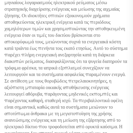
μηνιαίους λογαριασμούς ηλεκτρικού ρεύματος μέσω
στρατηγικής διαχείρισης ενέργειας και μείωσης της αιχμαίας
ζήτησης. Οι ιδιοκτήτες σπιτιών εξοικονομούν χρήματα
αποθηκεύοντας ηλεκτρική ενέργεια κατά τις περιόδους
χαμηλότερων τιμών και χρησιμοποιώντας την αποθηκευμένη
ενέργεια όταν οι τιμές του δικτύου βρίσκονται στο
αποκορύφωμά τους, μειώνοντας συχνά τα ενεργειακά κόστη
κατά τριάντα έως πενήντα τοις εκατό ετησίως. Αυτό το σύστημα
παρέχει πλήρη ενεργειακή ανεξαρτησία κατά τη διάρκεια
διακοπών ρεύματος, διασφαλίζοντας ότι τα ψυγεία διατηρούν τα
τρόφιμα φρέσκα, τα ιατρικά εξοπλισμοί συνεχίζουν να
λειτουργούν και τα συστήματα ασφαλείας παραμένουν ενεργά.
Σε αντίθεση με τους θορυβώδεις πετρελαιοκινητήρες, η
αξιόπιστη μπαταρία οικιακής αποθήκευσης ενέργειας
λειτουργεί αθόρυβα, παράγοντας μηδενικές εκπομπές και
παρέχοντας καθαρή, σταθερή ισχύ. Τα περιβαλλοντικά οφέλη
είναι σημαντικά, καθώς αυτά τα συστήματα μειώνουν το
αποτύπωμα άνθρακα με τη μεγιστοποίηση της χρήσης
ανανεώσιμης ενέργειας και τη μείωση της εξάρτησης από το
ηλεκτρικό δίκτυο που τροφοδοτείται από ορυκτά καύσιμα. Η