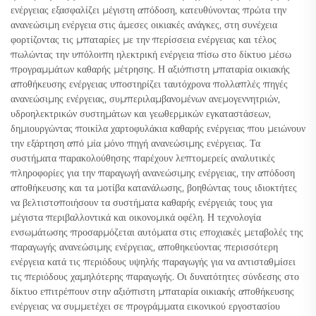
ενέργειας εξασφαλίζει μέγιστη απόδοση, κατευθύνοντας πρώτα την
ανανεώσιμη ενέργεια στις άμεσες οικιακές ανάγκες, στη συνέχεια
φορτίζοντας τις μπαταρίες με την περίσσεια ενέργειας και τέλος
πωλώντας την υπόλοιπη ηλεκτρική ενέργεια πίσω στο δίκτυο μέσω
προγραμμάτων καθαρής μέτρησης. Η αξιόπιστη μπαταρία οικιακής
αποθήκευσης ενέργειας υποστηρίζει ταυτόχρονα πολλαπλές πηγές
ανανεώσιμης ενέργειας, συμπεριλαμβανομένων ανεμογεννητριών,
υδροηλεκτρικών συστημάτων και γεωθερμικών εγκαταστάσεων,
δημιουργώντας ποικίλα χαρτοφυλάκια καθαρής ενέργειας που μειώνουν
την εξάρτηση από μία μόνο πηγή ανανεώσιμης ενέργειας. Τα
συστήματα παρακολούθησης παρέχουν λεπτομερείς αναλυτικές
πληροφορίες για την παραγωγή ανανεώσιμης ενέργειας, την απόδοση
αποθήκευσης και τα μοτίβα κατανάλωσης, βοηθώντας τους ιδιοκτήτες
να βελτιστοποιήσουν τα συστήματα καθαρής ενέργειάς τους για
μέγιστα περιβαλλοντικά και οικονομικά οφέλη. Η τεχνολογία
ενσωμάτωσης προσαρμόζεται αυτόματα στις εποχιακές μεταβολές της
παραγωγής ανανεώσιμης ενέργειας, αποθηκεύοντας περισσότερη
ενέργεια κατά τις περιόδους υψηλής παραγωγής για να αντισταθμίσει
τις περιόδους χαμηλότερης παραγωγής. Οι δυνατότητες σύνδεσης στο
δίκτυο επιτρέπουν στην αξιόπιστη μπαταρία οικιακής αποθήκευσης
ενέργειας να συμμετέχει σε προγράμματα εικονικού εργοστασίου