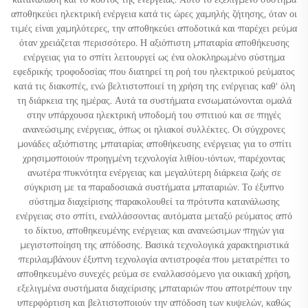
αποθηκεύει ηλεκτρική ενέργεια κατά τις ώρες χαμηλής ζήτησης, όταν οι
τιμές είναι χαμηλότερες, την αποθηκεύει αποδοτικά και παρέχει ρεύμα
όταν χρειάζεται περισσότερο. Η αξιόπιστη μπαταρία αποθήκευσης
ενέργειας για το σπίτι λειτουργεί ως ένα ολοκληρωμένο σύστημα
εφεδρικής τροφοδοσίας που διατηρεί τη ροή του ηλεκτρικού ρεύματος
κατά τις διακοπές, ενώ βελτιστοποιεί τη χρήση της ενέργειας καθ' όλη
τη διάρκεια της ημέρας. Αυτά τα συστήματα ενσωματώνονται ομαλά
στην υπάρχουσα ηλεκτρική υποδομή του σπιτιού και σε πηγές
ανανεώσιμης ενέργειας, όπως οι ηλιακοί συλλέκτες. Οι σύγχρονες
μονάδες αξιόπιστης μπαταρίας αποθήκευσης ενέργειας για το σπίτι
χρησιμοποιούν προηγμένη τεχνολογία λιθίου-ιόντων, παρέχοντας
ανωτέρα πυκνότητα ενέργειας και μεγαλύτερη διάρκεια ζωής σε
σύγκριση με τα παραδοσιακά συστήματα μπαταριών. Το έξυπνο
σύστημα διαχείρισης παρακολουθεί τα πρότυπα κατανάλωσης
ενέργειας στο σπίτι, εναλλάσσοντας αυτόματα μεταξύ ρεύματος από
το δίκτυο, αποθηκευμένης ενέργειας και ανανεώσιμων πηγών για
μεγιστοποίηση της απόδοσης. Βασικά τεχνολογικά χαρακτηριστικά
περιλαμβάνουν έξυπνη τεχνολογία αντιστροφέα που μετατρέπει το
αποθηκευμένο συνεχές ρεύμα σε εναλλασσόμενο για οικιακή χρήση,
εξελιγμένα συστήματα διαχείρισης μπαταριών που αποτρέπουν την
υπερφόρτιση και βελτιστοποιούν την απόδοση των κυψελών, καθώς