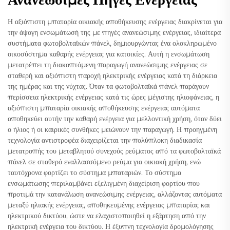
Η αξιόπιστη μπαταρία οικιακής αποθήκευσης ενέργειας διακρίνεται για
την άψογη ενσωμάτωσή της με πηγές ανανεώσιμης ενέργειας, ιδιαίτερα
συστήματα φωτοβολταϊκών πάνελ, δημιουργώντας ένα ολοκληρωμένο
οικοσύστημα καθαρής ενέργειας για κατοικίες. Αυτή η ενσωμάτωση
μετατρέπει τη διακοπτόμενη παραγωγή ανανεώσιμης ενέργειας σε
σταθερή και αξιόπιστη παροχή ηλεκτρικής ενέργειας κατά τη διάρκεια
της ημέρας και της νύχτας. Όταν τα φωτοβολταϊκά πάνελ παράγουν
περίσσεια ηλεκτρικής ενέργειας κατά τις ώρες μέγιστης ηλιοφάνειας, η
αξιόπιστη μπαταρία οικιακής αποθήκευσης ενέργειας αυτόματα
αποθηκεύει αυτήν την καθαρή ενέργεια για μελλοντική χρήση, όταν δύει
ο ήλιος ή οι καιρικές συνθήκες μειώνουν την παραγωγή. Η προηγμένη
τεχνολογία αντιστροφέα διαχειρίζεται την πολύπλοκη διαδικασία
μετατροπής του μεταβλητού συνεχούς ρεύματος από τα φωτοβολταϊκά
πάνελ σε σταθερό εναλλασσόμενο ρεύμα για οικιακή χρήση, ενώ
ταυτόχρονα φορτίζει το σύστημα μπαταριών. Το σύστημα
ενσωμάτωσης περιλαμβάνει εξελιγμένη διαχείριση φορτίου που
προτιμά την κατανάλωση ανανεώσιμης ενέργειας, αλλάζοντας αυτόματα
μεταξύ ηλιακής ενέργειας, αποθηκευμένης ενέργειας μπαταρίας και
ηλεκτρικού δικτύου, ώστε να ελαχιστοποιηθεί η εξάρτηση από την
ηλεκτρική ενέργεια του δικτύου. Η έξυπνη τεχνολογία δρομολόγησης