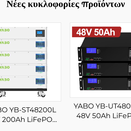
Νέες κυκλοφορίες προϊόντων
YABO YB-UT48
BO YB-ST48200L
48V 50Ah LiFe
 200Ah LiFePO4
Μπαταρία Ανεξάρτ
αρία Εκτός Δικτύου