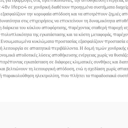
ικές για εφαρμογές στις τηλεπικοινωνίες, την αποθήκευση ενέργειας 
 48v lifepo4 σε χονδρική διαθέτουν προηγμένα συστήματα διαχε
α εξασφαλίζουν την κορυφαία απόδοση και να αποτρέπουν ζημιές α
υνατότητα στις επιχειρήσεις να επεκτείνουν τη δυναμικότητα αποθή
η διάρκεια του κύκλου αποφόρτισης, παρέχοντας σταθερή παροχή ισ
 πολυπλοκότητα της εγκατάστασης και τα κόστη μεταφοράς, παρέχο
ών. Ενσωματωμένα κυκλώματα προστασίας εξασφαλίζουν προστασία 
λή λειτουργία σε απαιτητικά περιβάλλοντα. Η δομή τιμών χονδρική
νομικά αποδοτικές λύσεις αποθήκευσης ενέργειας χωρίς να θυσιάζο
ρέποντας εγκατάσταση σε διάφορες κλιματικές συνθήκες και διατηρ
και βελτιώνουν τη λειτουργική απόδοση, ενώ η σχεδίαση χωρίς απαιτή
ή παρακολούθηση ηλεκτρολύτη, που πλήττει τα παραδοσιακά συστ