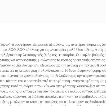
Λειτουργίας
ωρεύσιμη Μπαταρία
Τοποθετούμενη σε
ίου 10kwh 20Kwh
48V 2,5kwh Σύσ
h Σύστημα Ηλιακής
Ενέργειας Λιθίο
Ενέργειας
LiFePO4 για Οικ
Χρήση
po4 προσφέρουν εξαιρετική αξία λόγω της ανωτέρας διάρκειας ζωή
 με 500-800 κύκλους για τις μπαταρίες μολύβδου-οξέος. Αυτή η 
η διάρκεια της λειτουργικής ζωής της μπαταρίας. Ο υψηλός βαθμός
ρτισης και αποφόρτισης, μειώνοντας το κόστος ηλεκτρικής ενέργειας
αιτούν καμία συντήρηση, εξαλείφοντας την ανάγκη για τακτική προ
ι μειώνει τη λειτουργική πολυπλοκότητα. Η δυνατότητα γρήγορης φό
στοποιώντας το χρόνο αδράνειας και βελτιώνοντας την παραγωγικότη
ερμότητας και προστασία από υπερφόρτιση, υπεραποφόρτιση και β
ς τάσης κατά τη διάρκεια του κύκλου αποφόρτισης διασφαλίζει ότι τ
εις τάσης, οι οποίες είναι συνηθισμένες σε άλλους τύπους μπατα
άδμιο, κάνοντας τη διάθεση ασφαλέστερη και πιο περιβαλλοντικά
-οξέος μειώνουν τα κόστη αποστολής και απλοποιούν τις διαδικασί