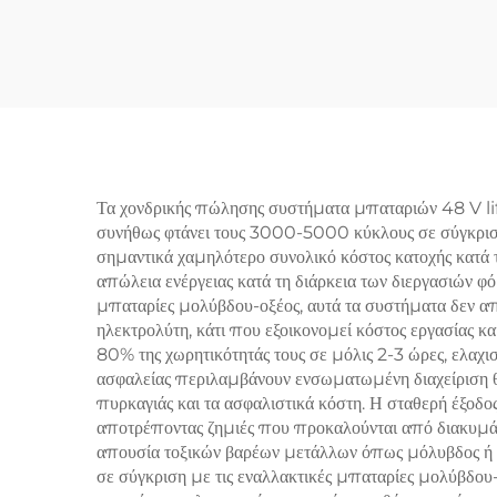
15kwh 20kwh Σύστημα
Επισ
Οικιακής Ενέργειας
Λιθ
Επισωρεύσιμη Λιθίου Με
30Kw
Οθόνη LED
Τα χονδρικής πώλησης συστήματα μπαταριών 48 V life
συνήθως φτάνει τους 3000-5000 κύκλους σε σύγκριση
σημαντικά χαμηλότερο συνολικό κόστος κατοχής κατά τ
απώλεια ενέργειας κατά τη διάρκεια των διεργασιών φό
μπαταρίες μολύβδου-οξέος, αυτά τα συστήματα δεν απ
ηλεκτρολύτη, κάτι που εξοικονομεί κόστος εργασίας κα
80% της χωρητικότητάς τους σε μόλις 2-3 ώρες, ελαχι
ασφαλείας περιλαμβάνουν ενσωματωμένη διαχείριση θ
πυρκαγιάς και τα ασφαλιστικά κόστη. Η σταθερή έξοδο
αποτρέποντας ζημιές που προκαλούνται από διακυμάνσ
απουσία τοξικών βαρέων μετάλλων όπως μόλυβδος ή κ
σε σύγκριση με τις εναλλακτικές μπαταρίες μολύβδου