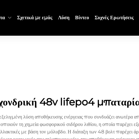
τα
Σχετικά με εμάς
Λύση
Βίντεο
Συχνές Ερωτήσεις
χονδρική 48v lifepo4 μπαταρί
ξελιγμένη λύση αποθήκευσης ενέργειας που συνδυάζει ανωτέρα από
οποιούν τη χημεία φωσφορικού σιδήρου λιθίου, η οποία παρέχει εξ
ναλλακτικές με βάση τον μόλυβδο. Η διάταξη των 48 βολτ παρέχει ά