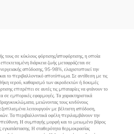
100Ah LiFePO4, 5Kw
 Ράφι
10Kw, αποθήκευση
τημα
ενέργειας από ηλιακή
υ
ενέργεια
ιακή
ς τους σε κύκλους φόρτισης/αποφόρτισης, η οποία
επεκτεταμένη διάρκεια ζωής μεταφράζεται σε
 ενεργειακής απόδοσης, 95-98%, ελαχιστοποιεί την
 και το περιβαλλοντικό αποτύπωμα. Σε αντίθεση με τις
σθήκη νερού, καθαρισμό των ακροδεκτών ή δοκιμές
ρτισης επιτρέπει σε αυτές τις μπαταρίες να φτάνουν το
τα σε εμπορικές εφαρμογές. Τα χαρακτηριστικά
ραχυκυκλώματα, μειώνοντας τους κινδύνους
α εξοπλισμένα λειτουργούν με βέλτιστη απόδοση,
ριών. Τα περιβαλλοντικά οφέλη περιλαμβάνουν την
 υπεύθυνη. Η συμπαγής μορφή και το μειωμένο βάρος
ες εγκατάστασης. Η σταθερότητα θερμοκρασίας