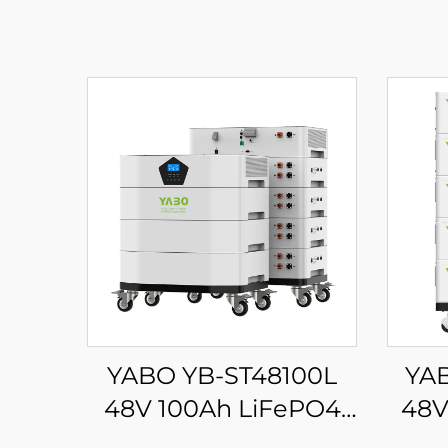
YABO YB-ST48100L
YA
48V 100Ah LiFePO4
48V
Μπαταρία 5kwh 10kwh
Μπατ