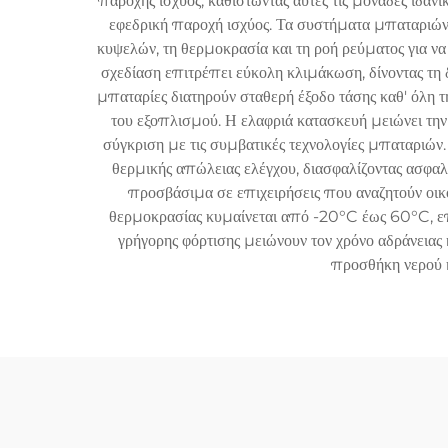
παροχής ισχύος, καθιστώντας αυτές τις μονάδες ιδαν
εφεδρική παροχή ισχύος. Τα συστήματα μπαταριών
κυψελών, τη θερμοκρασία και τη ροή ρεύματος για ν
σχεδίαση επιτρέπει εύκολη κλιμάκωση, δίνοντας τη δ
μπαταρίες διατηρούν σταθερή έξοδο τάσης καθ' όλη τ
του εξοπλισμού. Η ελαφριά κατασκευή μειώνει την
σύγκριση με τις συμβατικές τεχνολογίες μπαταρι
θερμικής απώλειας ελέγχου, διασφαλίζοντας ασφα
προσβάσιμα σε επιχειρήσεις που αναζητούν οικο
θερμοκρασίας κυμαίνεται από -20°C έως 60°C, επιτ
γρήγορης φόρτισης μειώνουν τον χρόνο αδράνειας 
προσθήκη νερού 