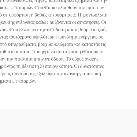
από ανανεώσιμες πηγές, τα ηλεκτρικά οχήματα και την
ίρισης μπαταριών που παρακολουθούν την τάση των
πό υπερφόρτιση ή βαθιές αποφορτίσεις. Η μοντουλωτή
κευσης ενέργειας καθώς αυξάνονται οι απαιτήσεις. Οι
χύος που βελτιώνει την απόδοση και τη διάρκεια ζωής
ντας ταυτόχρονα υψηλότερη πυκνότητα ενέργειας σε
από υπερρεύματα, βραχυκυκλώματα και καταστάσεις
ς καθιστά αυτά τα προηγμένα συστήματα μπαταριών
υν την ποιότητα ή την απόδοση. Το εύρος ανοχής
ώντας τη βέλτιστη λειτουργικότητα. Οι δυνατότητες
σεις συντήρησης εξαλείφει την ανάγκη για τακτική
ήματα μπαταριών.