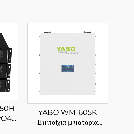
050H
YABO WM1605K
PO4
Επιτοίχια μπαταρία
ητης
βαθιάς εκφόρτισης 48V