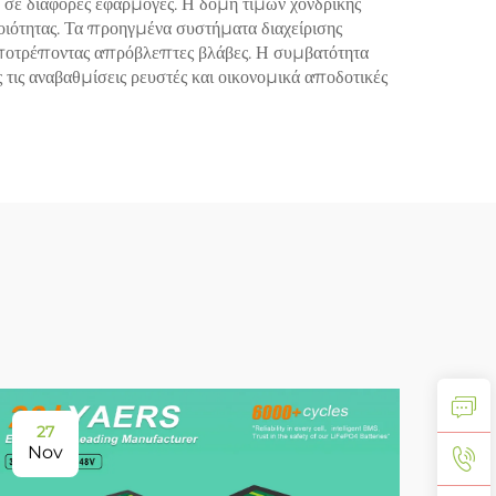
η σε διάφορες εφαρμογές. Η δομή τιμών χονδρικής
ιότητας. Τα προηγμένα συστήματα διαχείρισης
ποτρέποντας απρόβλεπτες βλάβες. Η συμβατότητα
ις αναβαθμίσεις ρευστές και οικονομικά αποδοτικές
27
11
Nov
De