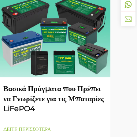
YA
Γκά
Ένα
Απο
Βασικά Πράγματα που Πρέπει
να Γνωρίζετε για τις Μπαταρίες
LiFePO4
ΔΕΙΤ
ΔΕΙΤΕ ΠΕΡΙΣΣΟΤΕΡΑ