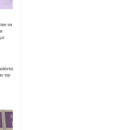
σαν να
ια
 με
ροϊόντα
αν την
,