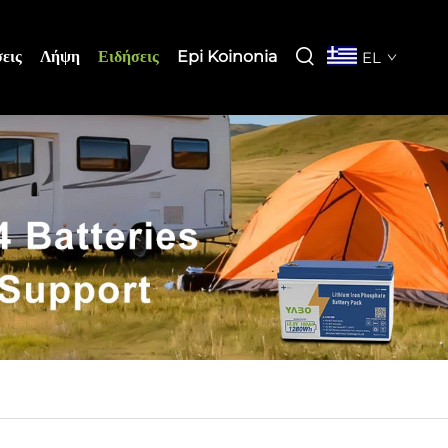
εις
Λήψη
Ειδήσεις
Epi Koinonia
EL