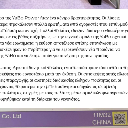
ερο της YaBo Power ήταν ένα κέντρο δραστηριότητας. Οι λύσεις
κότερα, προκάλεσαν πολλά ερωτήματα από αγοραστές που επιθυμού
πόδοση και αντοχή. Πολλοί πελάτες έδειξαν ιδιαίτερο ενδιαφέρον γ
 σε εις βάθος συζητήσεις με την τεχνική ομάδα της YaBo σχετικά
πό τα νέα ερωτήματα, η έκθεση αποτέλεσε επίσης επανένωση με
ισκέφθηκαν το περίπτερο για να εξερευνήσουν νέα προϊόντα, να
ς YaBo και να δεσμευτούν για συνέχιση της συνεργασίας.
ώματος. Αρκετοί δυνητικοί πελάτες εντυπωσιάστηκαν τόσο από τα π
κέψεις στο εργοστάσιο μετά την έκθεση. Οι επισκέψεις αυτές έδωσ
ις παραγωγής, οι αυστηρές διαδικασίες ελέγχου ποιότητας και οι
ισχύοντας περαιτέρω την εμπιστοσύνη και οδηγώντας σε άμεση
 πολύτιμες στιγμές με τους πελάτες μέσω ομαδικών φωτογραφιών
υργήθηκαν κατά τη διάρκεια του γεγονότος.