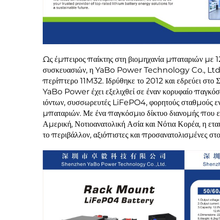
Ως έμπειρος παίκτης στη βιομηχανία μπαταριών με 1
συσκευασιών, η YaBo Power Technology Co., Ltd. αξ
περίπτερο 11M32. Ιδρύθηκε το 2012 και εδρεύει στο Σε
YaBo Power έχει εξελιχθεί σε έναν κορυφαίο παγκόσ
ιόντων, συσσωρευτές LiFePO4, φορητούς σταθμούς ενέ
μπαταριών. Με ένα παγκόσμιο δίκτυο διανομής που εκ
Αμερική, Νοτιοανατολική Ασία και Νότια Κορέα, η ετ
το περιβάλλον, αξιόπιστες και προσανατολισμένες στ