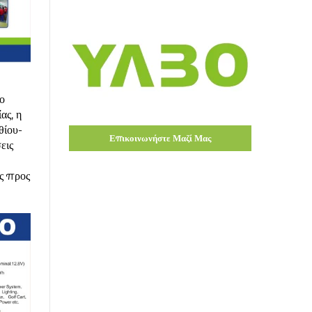
ο
ας, η
θίου-
Επικοινωνήστε Μαζί Μας
εις
ές προς