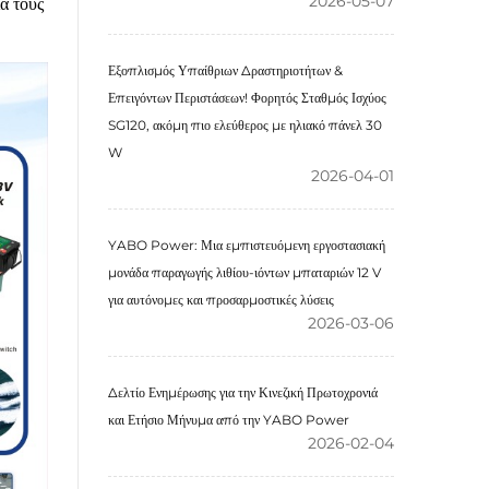
2026-05-07
α τους
Εξοπλισμός Υπαίθριων Δραστηριοτήτων &
Επειγόντων Περιστάσεων! Φορητός Σταθμός Ισχύος
SG120, ακόμη πιο ελεύθερος με ηλιακό πάνελ 30
W
2026-04-01
YABO Power: Μια εμπιστευόμενη εργοστασιακή
μονάδα παραγωγής λιθίου-ιόντων μπαταριών 12 V
για αυτόνομες και προσαρμοστικές λύσεις
2026-03-06
Δελτίο Ενημέρωσης για την Κινεζική Πρωτοχρονιά
και Ετήσιο Μήνυμα από την YABO Power
2026-02-04