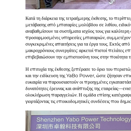
Κατά τη διάρκεια της τετραήμερης έκθεσης, το περίπτ
μετάβασης από μπαταρίες μολύβδου σε λιθίου, ειδι
αναβαθμίσουν τα συστήματα ισχύος τους για καλύτερη α
προσαρμοσμένες υπηρεσίες μπαταριών, συμμετέχοντας
συγκεκριμένες απαιτήσεις για τα έργα τους. Εκτός α
μακροχρόνιους συνεργάτες: αρκετοί πιστοί πελάτες επ
επιβεβαιώσουν την εμπιστοσύνη τους στην ποιότητα τη
Η επιτυχία της έκθεσης ξεπέρασε το όριο του περιστ
και την ειδίκευση της YaBo Power, ώστε ζήτησαν επισ
ευκαιρία να παρουσιαστούν οι προηγμένες εγκαταστάσε
δυνατότητες έρευνας και ανάπτυξης της εταιρείας—εν
ολοκλήρωση παραγγελιών. Η ομάδα επίσης κατέγραψε
γιορτάζοντας τις εποικοδομητικές συνδέσεις που δημιο