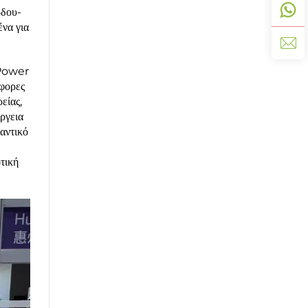
βδου-
να για
 Power
άφορες
είας,
ργεια
αντικό
τική