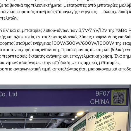
ξε τα βασικά της πλεονεκτήματα: μετατροπές από μπαταρίες μολύ
υτών και φορητούς σταθμούς παραγωγής ενέργειας — όλα σχεδιασμέ
 πελατών.
48V και οι μπαταρίες λιθίου-ιόντων των 3,7V/7,4V/12V της YaBo
ωής και αξιοπιστία, αποτελώντας ιδανικές λύσεις τροφοδοσίας για δι
ι φορητοί σταθμοί ενέργειας 100W/300W/600W/1000W της εταιρ
ό και την ισχυρή τους απόδοση, προσφέροντας άμεση και βολική ενέ
σε περιπτώσεις έκτακτης ανάγκης και επαγγελματική χρήση. Ένα σημ
οκινήτων: ισοδύναμες στην απόδοση με τις αρχικές μπαταρίες,
 πιο ανταγωνιστική τιμή, αποτελώντας έτσι μια οικονομικά αποδο