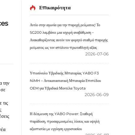
Επικαιρότητα
ces
Αντίο στην αγωνία για την παροχή ρεύματος! Το
SG200 λαμβάνει μια ισχυρή αναβάθμιση –
Ανακαθορίζοντας αυτόν τον φορητό σταθμό παροχής
ρεύματος ως τον απόλυτο πρωταθλητή αξίας
2026-07-06
Υποσύνολο Υβριδικής Μπαταρίας YABO F3
NiMH – Αντικαταστατική Μπαταρία Επιπέδου
α την
OEM για Υβριδικά Μοντέλα Toyota
 σε
2026-06-09
 τις
ς
Η δέσμευση της YABO Power: Σταθερή
έσεις
παράδοση, προσαρμοσμένες λύσεις και υψηλή
νέα
αξιοπιστία με εγγύηση εργοστασίου