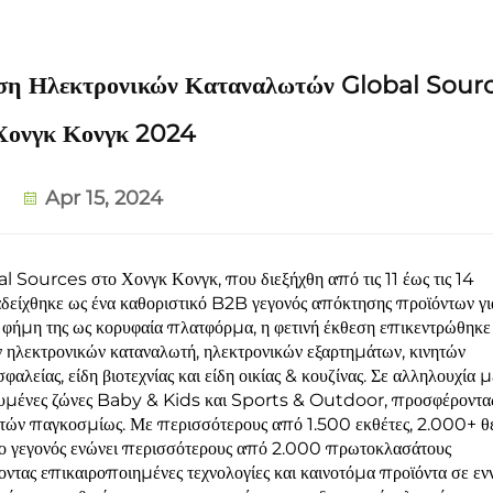
ση Ηλεκτρονικών Καταναλωτών Global Sour
Χονγκ Κονγκ 2024
Apr 15, 2024
Sources στο Χονγκ Κονγκ, που διεξήχθη από τις 11 έως τις 14
είχθηκε ως ένα καθοριστικό B2B γεγονός απόκτησης προϊόντων γι
 φήμη της ως κορυφαία πλατφόρμα, η φετινή έκθεση επικεντρώθηκε
ηλεκτρονικών καταναλωτή, ηλεκτρονικών εξαρτημάτων, κινητών
φαλείας, είδη βιοτεχνίας και είδη οικίας & κουζίνας. Σε αλληλουχία με
δικευμένες ζώνες Baby & Kids και Sports & Outdoor, προσφέροντα
στών παγκοσμίως. Με περισσότερους από 1.500 εκθέτες, 2.000+ θ
το γεγονός ενώνει περισσότερους από 2.000 πρωτοκλασάτους
ας επικαιροποιημένες τεχνολογίες και καινοτόμα προϊόντα σε εν