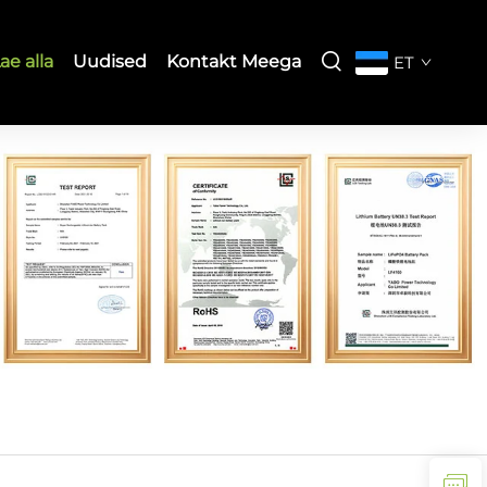
ae alla
Uudised
Kontakt Meega
ET