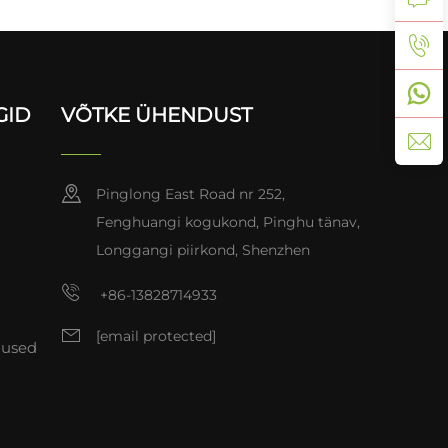
GID
VÕTKE ÜHENDUST
Pinglong East Road nr 252,
Fenghuangi kogukond, Pinghu tänav,
Longgangi piirkond, Shenzhen
+86-13828714933
[email protected]
mused