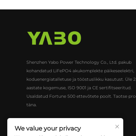
Shenzhen Yabo Power Technology Co., Ltd. pakub
kohandatud LiFePO4 akukomplekte päikeseelektri,
koduenergiatalletuse ja tööstuslikku kasutust. Üle 
aastate kogemuse, ISO 9001 ja CE sertifitseeritud.
Usaldatud Fortune 500 ettevõtete poolt. Taotse pro
täna.
We value your privacy