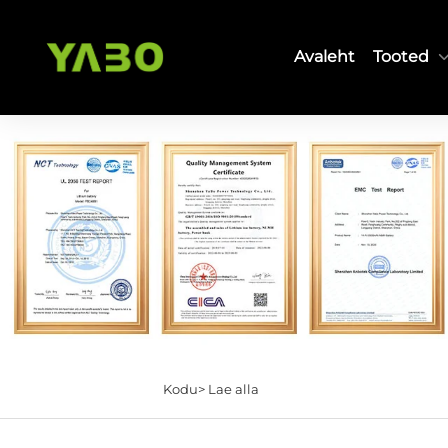
Avaleht
Tooted
Kodu>
Lae alla