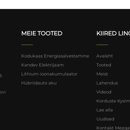
MEIE TOOTED
KIIRED LIN
Kodukaas Energiasalvestamine
Avaleht
Kandev Elektrijaam
Tooted
Lithium-ioonakumulaator
Meist
25
Hübriidauto aku
Lahendus
Videod
ovi
Korduste Kysi
Lae alla
Uudised
Kontakt Meega