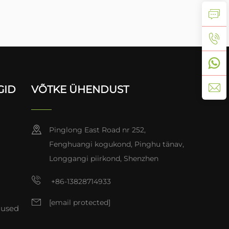
GID
VÕTKE ÜHENDUST
Pinglong East Road nr 252,
Fenghuangi kogukond, Pinghu tänav,
Longgangi piirkond, Shenzhen
+86-13828714933
[email protected]
mused