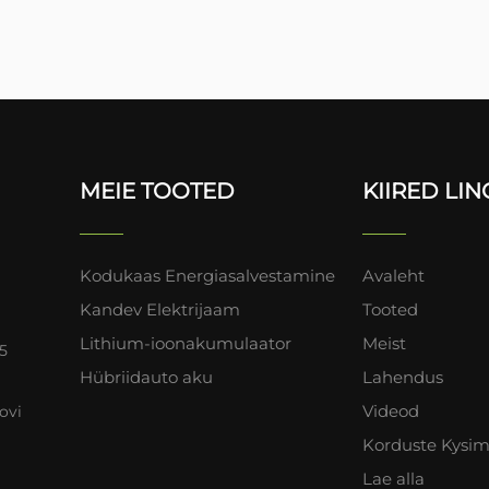
MEIE TOOTED
KIIRED LIN
Kodukaas Energiasalvestamine
Avaleht
Kandev Elektrijaam
Tooted
Lithium-ioonakumulaator
Meist
25
Hübriidauto aku
Lahendus
Videod
ovi
Korduste Kysi
Lae alla