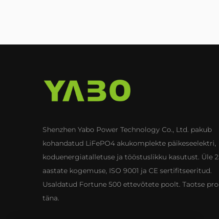
Shenzhen Yabo Power Technology Co., Ltd. pakub
kohandatud LiFePO4 akukomplekte päikeseelektri,
koduenergiatalletuse ja tööstuslikku kasutust. Üle 
aastate kogemuse, ISO 9001 ja CE sertifitseeritud.
Usaldatud Fortune 500 ettevõtete poolt. Taotse pro
täna.