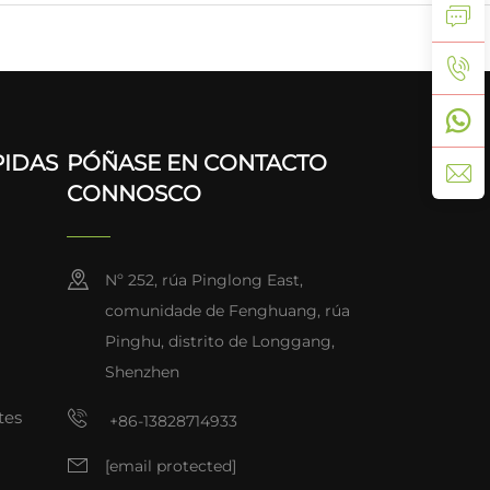
PIDAS
PÓÑASE EN CONTACTO
CONNOSCO
Nº 252, rúa Pinglong East,
comunidade de Fenghuang, rúa
Pinghu, distrito de Longgang,
Shenzhen
tes
+86-13828714933
[email protected]