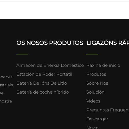
OS NOSOS PRODUTOS
LIGAZÓNS RÁ
Almacén de Enerxía Doméstico
Páxina de inicio
Estación de Poder Portátil
Produtos
enerxía
Batería De Ións De Litio
Sobre Nós
triais.
Batería de coche híbrido
Solución
De
Vídeos
mostra
Preguntas Frequen
Descargar
Novas