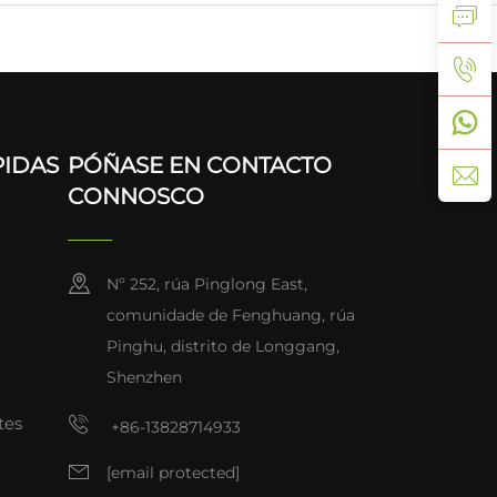
PIDAS
PÓÑASE EN CONTACTO
CONNOSCO
Nº 252, rúa Pinglong East,
comunidade de Fenghuang, rúa
Pinghu, distrito de Longgang,
Shenzhen
tes
+86-13828714933
[email protected]