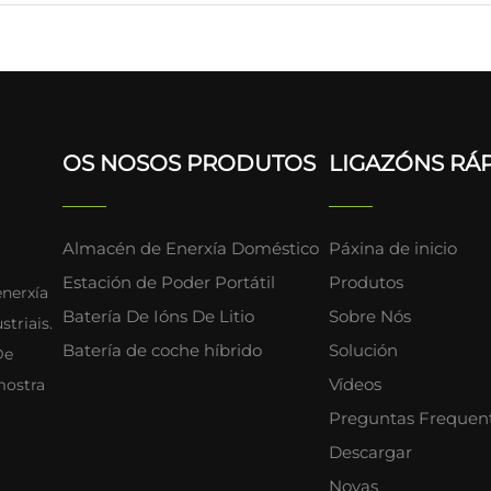
OS NOSOS PRODUTOS
LIGAZÓNS RÁ
Almacén de Enerxía Doméstico
Páxina de inicio
Estación de Poder Portátil
Produtos
enerxía
Batería De Ións De Litio
Sobre Nós
triais.
Batería de coche híbrido
Solución
De
Vídeos
mostra
Preguntas Frequen
Descargar
Novas