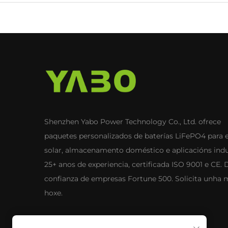
Shenzhen Yabo Power Technology Co., Ltd. ofrece
paquetes personalizados de baterías LiFePO4 para 
solar, almacenamento doméstico e aplicacións indus
25+ anos de experiencia, certificada ISO 9001 e CE. 
confianza de empresas Fortune 500. Solicita unha 
hoxe.