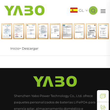
GL
Inicio>
Descargar
Shenzhen Yabo Power Technology Co., Ltd. ofrece
paquetes personalizados de baterías LiFePO4 para
enerxía solar, almacenamento doméstico e