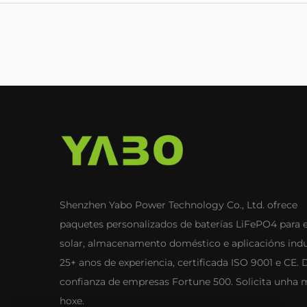
Shenzhen Yabo Power Technology Co., Ltd. ofrece
paquetes personalizados de baterías LiFePO4 para 
solar, almacenamento doméstico e aplicacións indus
25+ anos de experiencia, certificada ISO 9001 e CE. 
confianza de empresas Fortune 500. Solicita unha 
hoxe.