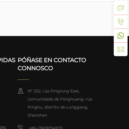
PIDAS
PÓÑASE EN CONTACTO
CONNOSCO
Nº 252, rúa Pinglong East,
comunidade de Fenghuang, rúa
Pinghu, distrito de Longgang,
Shenzhen
tes
+86-13828714933