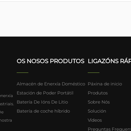
OS NOSOS PRODUTOS
LIGAZÓNS RÁ
Almacén de Enerxía Doméstico
Páxina de inicio
Estación de Poder Portátil
Produtos
enerxía
Batería De Ións De Litio
Sobre Nós
triais.
Batería de coche híbrido
Solución
De
Vídeos
mostra
Preguntas Frequen