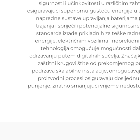
sigurnosti i učinkovitosti u različitim zah
osiguravajući superiornu gustoću energije u u
napredne sustave upravljanja baterijama (
trajanja i spriječili potencijalne sigurno
standarda izrade prikladnih za teške radne
energije, električnim vozilima i neprekid
tehnologija omogućuje mogućnosti dalji
održavanju putem digitalnih sučelja. Značaj
zaštitni krugovi štite od prekomjernog pu
podržava skalabilne instalacije, omogućav
proizvodni procesi osiguravaju dosljednu k
punjenje, znatno smanjujući vrijeme nedostup