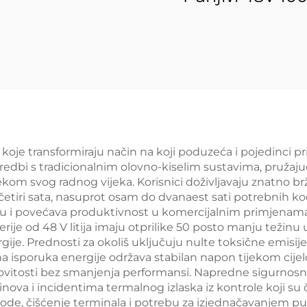
erija sigurnosna
LLiFePO4
zervna energija
akumulatorski p
dbena u stoj 48V
OEM ODM Litij-
2,5kwh litijeva
solarni akumulat
ePO4 energetska
kućni sustav 
talacija za kuću
pohranu energ
 koje transformiraju način na koji poduzeća i pojedinci p
sporedbi s tradicionalnim olovno-kiselim sustavima, pruža
ekom svog radnog vijeka. Korisnici doživljavaju znatno br
četiri sata, nasuprot osam do dvanaest sati potrebnih kod
u i povećava produktivnost u komercijalnim primjenama
terije od 48 V litija imaju otprilike 50 posto manju teži
ergije. Prednosti za okoliš uključuju nulte toksične emi
alna isporuka energije održava stabilan napon tijekom cijel
itosti bez smanjenja performansi. Napredne sigurnosne
inova i incidentima termalnog izlaska iz kontrole koji su 
vode, čišćenje terminala i potrebu za izjednačavanjem pu