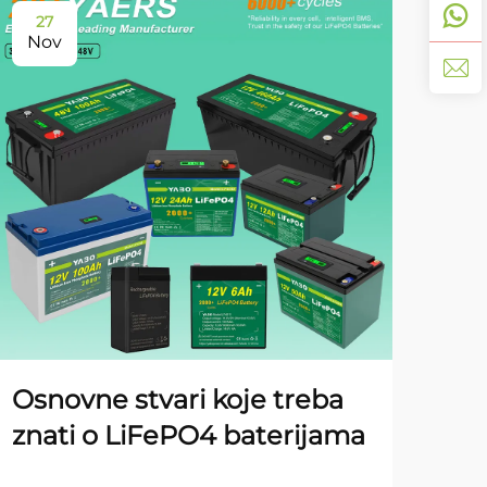
27
11
Nov
De
Om
mo
no
Osnovne stvari koje treba
lit
znati o LiFePO4 baterijama