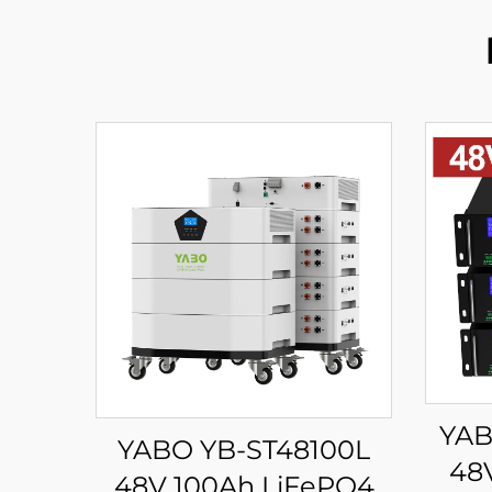
YAB
YABO YB-ST48100L
48
48V 100Ah LiFePO4