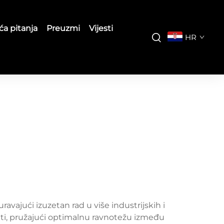
ća pitanja
Preuzmi
Vijesti
HR
ravajući izuzetan rad u više industrijskih i
lti, pružajući optimalnu ravnotežu između