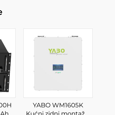
e
100H
YABO WM1605K
0Ah
Kućni zidni montažni