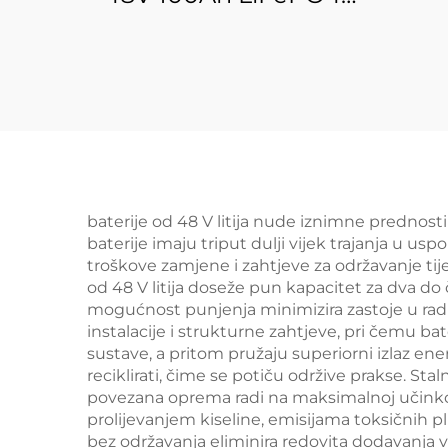
bat
baterija 5kwh 10kwh
re
15kwh 20kwh kućni
ugra
energetski sustav
povezivane litijeve
LiF
baterije s LED
ins
zaslonom
baterije od 48 V litija nude iznimne prednosti
baterije imaju triput dulji vijek trajanja u u
troškove zamjene i zahtjeve za održavanje tij
od 48 V litija doseže pun kapacitet za dva do 
mogućnost punjenja minimizira zastoje u rad
instalacije i strukturne zahtjeve, pri čemu ba
sustave, a pritom pružaju superiorni izlaz en
reciklirati, čime se potiču održive prakse. St
povezana oprema radi na maksimalnoj učinkov
prolijevanjem kiseline, emisijama toksičnih pl
bez održavanja eliminira redovita dodavanja 