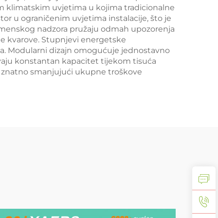
m klimatskim uvjetima u kojima tradicionalne
r u ograničenim uvjetima instalacije, što je
emenskog nadzora pružaju odmah upozorenja
ne kvarove. Stupnjevi energetske
enja. Modularni dizajn omogućuje jednostavno
vaju konstantan kapacitet tijekom tisuća
 i znatno smanjujući ukupne troškove