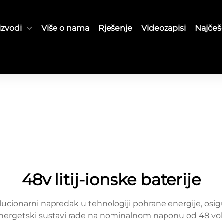
izvodi
Više o nama
Rješenje
Videozapisi
Najčeš
48v litij-ionske baterije
olucionarni napredak u tehnologiji pohrane energije, osigu
i energetski sustavi rade na nominalnom naponu od 48 vo