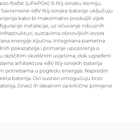
zo-fosfat (LiFePO4) ili litij-ionsku kemiju,
 Savremene 48V litij-ionske baterije uključuju
njenja kako bi maksimalno produljili vijek
iguracije instalacije, uz očuvanje robusnih
nfrastrukturi, sustavima obnovljivih izvora
rana energije ključna. Integrirana pametna
nih pokazatelja i primanje upozorenja o
 različitim okolišnim uvjetima, dok ugrađeni
rna arhitektura 48V litij-ionskih baterija
vim potrebama u pogledu energije. Napredni
paketa baterija. Ovi sustavi omogućuju brzo
rija, čineći ih idealnim za kritične primjene