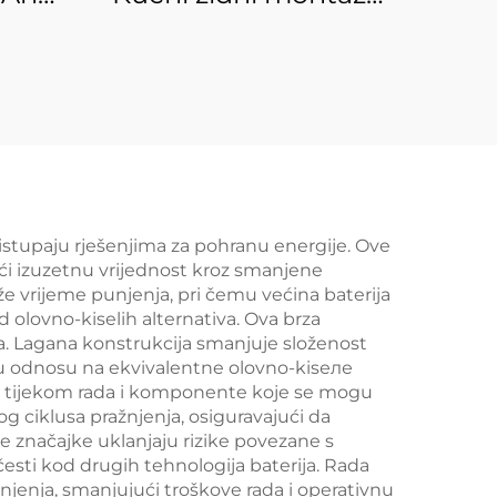
duboki ciklus 48V
aket
100Ah LiFePO4
evi
akumulator 5 kW 10
or za
kW Solarna pohrana
za
električne energije
ije
ristupaju rješenjima za pohranu energije. Ove
jući izuzetnu vrijednost kroz smanjene
že vrijeme punjenja, pri čemu većina baterija
 olovno-kiselih alternativa. Ova brza
. Lagana konstrukcija smanjuje složenost
nu u odnosu na ekvivalentne olovno-kisеле
sije tijekom rada i komponente koje se mogu
og ciklusa pražnjenja, osiguravajući da
 značajke uklanjaju rizike povezane s
česti kod drugih tehnologija baterija. Rada
njenja, smanjujući troškove rada i operativnu