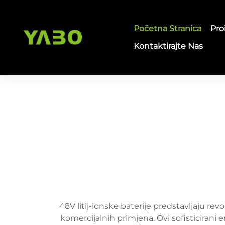
Početna Stranica
Pro
Kontaktirajte Nas
48V litij-ionske baterije predstavljaju rev
komercijalnih primjena. Ovi sofisticiran