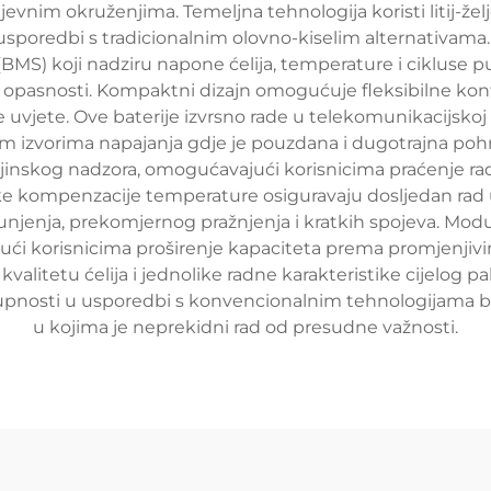
tjevnim okruženjima. Temeljna tehnologija koristi litij-želje
sporedbi s tradicionalnim olovno-kiselim alternativama.
BMS) koji nadziru napone ćelija, temperature i cikluse pu
sne opasnosti. Kompaktni dizajn omogućuje fleksibilne konf
 uvjete. Ove baterije izvrsno rade u telekomunikacijskoj i
nim izvorima napajanja gdje je pouzdana i dugotrajna poh
nskog nadzora, omogućavajući korisnicima praćenje rad
ke kompenzacije temperature osiguravaju dosljedan rad u
njenja, prekomjernog pražnjenja i kratkih spojeva. Modula
ajući korisnicima proširenje kapaciteta prema promjenji
valitetu ćelija i jednolike radne karakteristike cijelog 
nosti u usporedbi s konvencionalnim tehnologijama bate
u kojima je neprekidni rad od presudne važnosti.