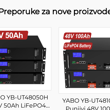
Preporuke za nove proizvod
O YB-UT48050H
YABO YB-UT48
V 50Ah LiFePO4
Punjivi 48V 10