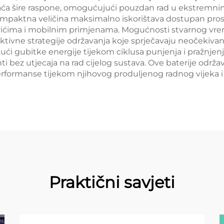
aća šire rasponе, omogućujući pouzdan rad u ekstremni
ompaktna veličina maksimalno iskorištava dostupan prosto
ićima i mobilnim primjenama. Mogućnosti stvarnog vr
tivne strategije održavanja koje sprječavaju neočekiva
jući gubitke energije tijekom ciklusa punjenja i pražnj
 bez utjecaja na rad cijelog sustava. Ove baterije održa
 performanse tijekom njihovog produljenog radnog vijeka
Praktični savjeti