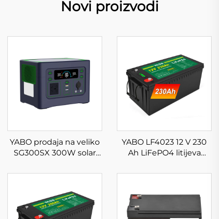
Novi proizvodi
YABO prodaja na veliko
YABO LF4023 12 V 230
SG300SX 300W solar
Ah LiFePO4 litijeva
generator za kampiranje
baterijska jedinica
i putovanja 288Wh
Baterija za pražnjenje za
prijenosna električna
brodove, solarni sustav,
postrojba s LiFePO4
kamper, kampiranje,
baterijom
izvan mreže