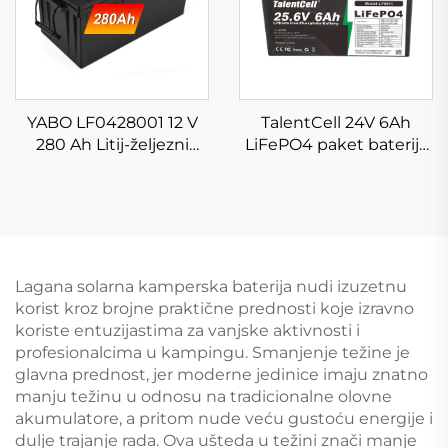
YABO LF0428001 12 V
TalentCell 24V 6Ah
280 Ah Litij-željezni
LiFePO4 paket baterija
fosfatna baterija Punjiva
LF8011 duboki ciklus
litijeva LiFePO4
punjivi litij-željezo-
baterijska jedinica
fosfatni akumulatori za
Skladišna baterija za
električni motor, RV,
solarne domove s BMS-
kampiranje
om
Lagana solarna kamperska baterija nudi izuzetnu
korist kroz brojne praktične prednosti koje izravno
koriste entuzijastima za vanjske aktivnosti i
profesionalcima u kampingu. Smanjenje težine je
glavna prednost, jer moderne jedinice imaju znatno
manju težinu u odnosu na tradicionalne olovne
akumulatore, a pritom nude veću gustoću energije i
dulje trajanje rada. Ova ušteda u težini znači manje