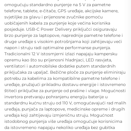
omogućuju standardno punjenje na 5 V za pametne
telefone, tablete, e-čitače, GPS uređaje, akcijske kamere,
svjetiljke za glavu i prijenosne zvučnike pomoću
uobičajenih kabela za punjenje koje većina korisnika
posjeduje. USB-C Power Delivery priključci osiguravaju
brzo punjenje za laptopove, naprednije pametne telefone i
druge uređaje s visokim potrošnjama koji zahtijevaju veći
napon i struju radi optimalne performanse punjenja.
Tradicionalni 12 V istosmjerni izlazi napajaju kampersku
opremu kao što su prijenosni hladnjaci, LED rasvjeta,
ventilatori i automobilske dodatke putem standardnih
priključaka za upaljač. Bežične ploče za punjenje eliminiraju
potrebu za kabelima za kompatibilne pametne telefone i
uređaje, pružajući prikladnu dostavu energije i istovremeno
štiteći priključke za punjenje od prašine i vlage. Mogućnosti
invertora pretvaraju pohranjenu energiju baterije u
standardnu kućnu struju od 110 V, omogućavajući rad malih
uređaja, punjača za laptopove, medicinske opreme i drugih
uređaja koji zahtijevaju izmjeničnu struju. Mogućnost
istodobnog punjenja više uređaja omogućuje korisnicima
da istovremeno napajaju nekoliko uređaja bez gubitka