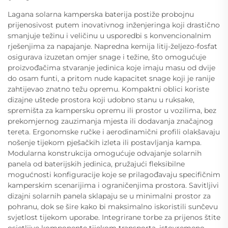
Lagana solarna kamperska baterija postiže probojnu
prijenosivost putem inovativnog inženjeringa koji drastično
smanjuje težinu i veličinu u usporedbi s konvencionalnim
rješenjima za napajanje. Napredna kemija litij-željezo-fosfat
osigurava izuzetan omjer snage i težine, što omogućuje
proizvođačima stvaranje jedinica koje imaju masu od dvije
do osam funti, a pritom nude kapacitet snage koji je ranije
zahtijevao znatno težu opremu. Kompaktni oblici koriste
dizajne uštede prostora koji udobno stanu u ruksake,
spremišta za kampersku opremu ili prostor u vozilima, bez
prekomjernog zauzimanja mjesta ili dodavanja značajnog
tereta. Ergonomske ručke i aerodinamični profili olakšavaju
nošenje tijekom pješačkih izleta ili postavljanja kampa.
Modularna konstrukcija omogućuje odvajanje solarnih
panela od baterijskih jedinica, pružajući fleksibilne
mogućnosti konfiguracije koje se prilagođavaju specifičnim
kamperskim scenarijima i ograničenjima prostora. Savitljivi
dizajni solarnih panela sklapaju se u minimalni prostor za
pohranu, dok se šire kako bi maksimalno iskoristili sunčevu
svjetlost tijekom uporabe. Integrirane torbe za prijenos štite