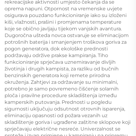
rekreacijske aktivnosti umjesto čekanja da se
oprema napuni. Otpornost na vremenske uvjete
osigurava pouzdano funkcioniranje iako su izloženi
kiši, vlažnosti, prašini i promjenama temperature
koje se obično javljaju tijekom vanjskih avantura.
Dugoročna ušteda novca ostvaruje se eliminacijom
potrošnih baterija i smanjenjem troškova goriva za
pogon generatora, dok ekološke prednosti
podržavaju održive prakse kampiranja. Tiho
funkcioniranje sprječava uznemiravanje divljih
životinja i drugih kampista, za razliku od bučnih
benzinskih generatora koji remete prirodna
okruženja. Zahtjevi za održavanje su minimalni,
potrebno je samo povremeno čišćenje solarnih
ploča i pravilne procedure skladištenja između
kamperskih putovanja. Prednosti u pogledu
sigurnosti uključuju odsutnost otrovnih isparenja,
eliminaciju opasnosti od požara vezanih uz
skladištenje goriva i ugrađene zaštitne sklopove koji
sprječavaju električne nesreće. Univerzalnost se
proteže i izvan primjene u kampiranju na pripremu