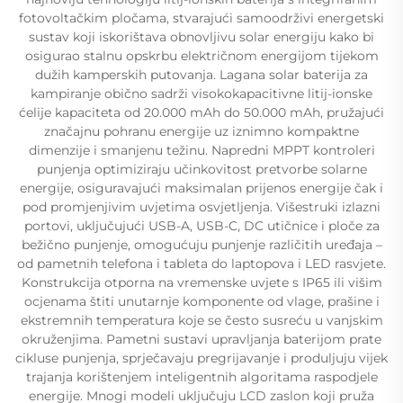
fotovoltačkim pločama, stvarajući samoodrživi energetski
sustav koji iskorištava obnovljivu solar energiju kako bi
osigurao stalnu opskrbu električnom energijom tijekom
dužih kamperskih putovanja. Lagana solar baterija za
kampiranje obično sadrži visokokapacitivne litij-ionske
ćelije kapaciteta od 20.000 mAh do 50.000 mAh, pružajući
značajnu pohranu energije uz iznimno kompaktne
dimenzije i smanjenu težinu. Napredni MPPT kontroleri
punjenja optimiziraju učinkovitost pretvorbe solarne
energije, osiguravajući maksimalan prijenos energije čak i
pod promjenjivim uvjetima osvjetljenja. Višestruki izlazni
portovi, uključujući USB-A, USB-C, DC utičnice i ploče za
bežično punjenje, omogućuju punjenje različitih uređaja –
od pametnih telefona i tableta do laptopova i LED rasvjete.
Konstrukcija otporna na vremenske uvjete s IP65 ili višim
ocjenama štiti unutarnje komponente od vlage, prašine i
ekstremnih temperatura koje se često susreću u vanjskim
okruženjima. Pametni sustavi upravljanja baterijom prate
cikluse punjenja, sprječavaju pregrijavanje i produljuju vijek
trajanja korištenjem inteligentnih algoritama raspodjele
energije. Mnogi modeli uključuju LCD zaslon koji pruža