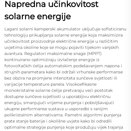
Napredna učinkovitost
solarne energije
Lagani solarni kamperski akumulator uključuje sofisticiranu
tehnologiju prikupljanja solarne energije koja maksimizira
učinkovitost proizvodnje električne energije u različitim
uvjetima okoline koje se mogu pojaviti tijekom vanjskih
avantura. Regulatori maksimalne snage (MPPT)
kontinuirano optimiziraju izvlačenje energije iz
fotovoltačkih ćelija automatskim podešavanjem napona i
strujnih parametara kako bi održali vrhunske performanse
bez obzira na promjene intenziteta sunčeve svjetlosti ili
varijacije temperature panela. Visokoefikasne
monokristalne solarne ćelije pretvaraju veći postotak
dostupne sunčeve svjetlosti u uporabljivu električnu
energiju, smanjujući vrijeme punjenja i poboljšavajući
ukupne performanse sustava u usporedbi s ranijim
polikristalnim alternativama. Pametni algoritmi punjenja
prate stanje baterije i okolišne uvjete kako bi odredili
optimalne strategije punjenja koje produžuju vijek trajanja