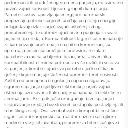
performansi ili produženog vremena punjenja, maksimalno
povećavajući korisnost tijekom grupnih kampiranja.
Pametni sustavi upravljanja energijom automatski
prepoznaju potrebe spojenih uređaja po pitanju energije i
prilagođavaju izlaz, sprječavajući oštećenja zbog
preopterećenja te optimizirajući brzinu punjenja za svaki
pojedini tip uređaja. Kompatibilnost lagane solarne baterije
za kampovanje proširena je i na hitnu komunikacijsku
opremu, medicinske uređaje te profesionalne alate
potrebne za rad na udaljenim lokacijama. Univerzalna
kompatibilnost eliminira potrebu za više različitih sustava
za punjenje, kombinirajući sve potrebe u jedno efikasno
rješenje koje smanjuje složenost opreme i teret nosivosti.
Zaštita od prenapona i regulacija napona osiguravaju
sigurno napajanje osjetljive elektronike, sprječavajući
oštećenja uzrokovana fluktuacijama napona ili električnim
anomalijama. Brzi priključci omogućuju brzo spajanje i
iskopčavanje uređaja bez složenih postupaka postavljanja ili
tehničkog znanja. Ova sveobuhvatna kompatibilnost čini
lagani solarni kamperski akumulator nužnim sastojkom
modernih vanjskih avantura, pripreme za hitne slučajeve i