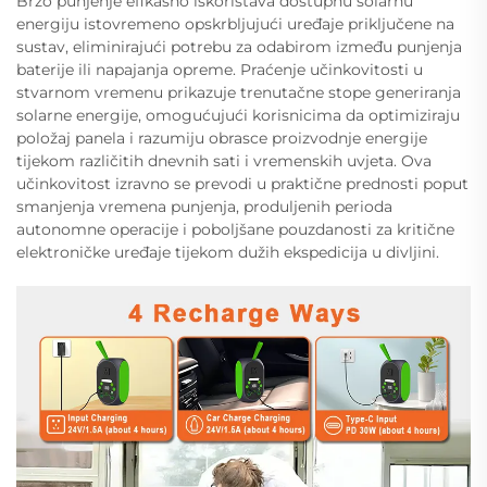
Brzo punjenje efikasno iskorištava dostupnu solarnu
energiju istovremeno opskrbljujući uređaje priključene na
sustav, eliminirajući potrebu za odabirom između punjenja
baterije ili napajanja opreme. Praćenje učinkovitosti u
stvarnom vremenu prikazuje trenutačne stope generiranja
solarne energije, omogućujući korisnicima da optimiziraju
položaj panela i razumiju obrasce proizvodnje energije
tijekom različitih dnevnih sati i vremenskih uvjeta. Ova
učinkovitost izravno se prevodi u praktične prednosti poput
smanjenja vremena punjenja, produljenih perioda
autonomne operacije i poboljšane pouzdanosti za kritične
elektroničke uređaje tijekom dužih ekspedicija u divljini.