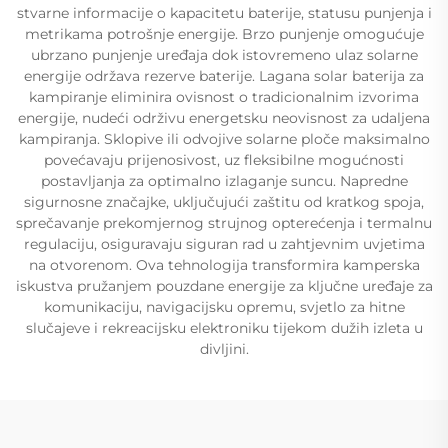
stvarne informacije o kapacitetu baterije, statusu punjenja i
metrikama potrošnje energije. Brzo punjenje omogućuje
ubrzano punjenje uređaja dok istovremeno ulaz solarne
energije održava rezerve baterije. Lagana solar baterija za
kampiranje eliminira ovisnost o tradicionalnim izvorima
energije, nudeći održivu energetsku neovisnost za udaljena
kampiranja. Sklopive ili odvojive solarne ploče maksimalno
povećavaju prijenosivost, uz fleksibilne mogućnosti
postavljanja za optimalno izlaganje suncu. Napredne
sigurnosne značajke, uključujući zaštitu od kratkog spoja,
sprečavanje prekomjernog strujnog opterećenja i termalnu
regulaciju, osiguravaju siguran rad u zahtjevnim uvjetima
na otvorenom. Ova tehnologija transformira kamperska
iskustva pružanjem pouzdane energije za ključne uređaje za
komunikaciju, navigacijsku opremu, svjetlo za hitne
slučajeve i rekreacijsku elektroniku tijekom dužih izleta u
divljini.