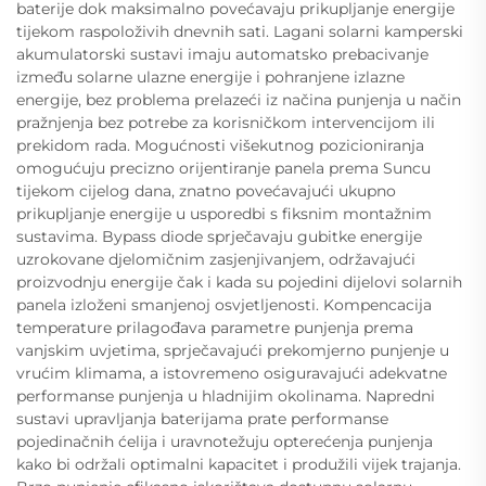
baterije dok maksimalno povećavaju prikupljanje energije
tijekom raspoloživih dnevnih sati. Lagani solarni kamperski
akumulatorski sustavi imaju automatsko prebacivanje
između solarne ulazne energije i pohranjene izlazne
energije, bez problema prelazeći iz načina punjenja u način
pražnjenja bez potrebe za korisničkom intervencijom ili
prekidom rada. Mogućnosti višekutnog pozicioniranja
omogućuju precizno orijentiranje panela prema Suncu
tijekom cijelog dana, znatno povećavajući ukupno
prikupljanje energije u usporedbi s fiksnim montažnim
sustavima. Bypass diode sprječavaju gubitke energije
uzrokovane djelomičnim zasjenjivanjem, održavajući
proizvodnju energije čak i kada su pojedini dijelovi solarnih
panela izloženi smanjenoj osvjetljenosti. Kompencacija
temperature prilagođava parametre punjenja prema
vanjskim uvjetima, sprječavajući prekomjerno punjenje u
vrućim klimama, a istovremeno osiguravajući adekvatne
performanse punjenja u hladnijim okolinama. Napredni
sustavi upravljanja baterijama prate performanse
pojedinačnih ćelija i uravnotežuju opterećenja punjenja
kako bi održali optimalni kapacitet i produžili vijek trajanja.