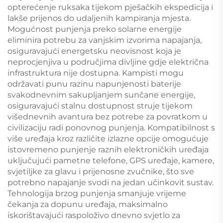
opterećenje ruksaka tijekom pješačkih ekspedicija i
lakše prijenos do udaljenih kampiranja mjesta.
Mogućnost punjenja preko solarne energije
eliminira potrebu za vanjskim izvorima napajanja,
osiguravajući energetsku neovisnost koja je
neprocjenjiva u područjima divljine gdje električna
infrastruktura nije dostupna. Kampisti mogu
održavati punu razinu napunjenosti baterije
svakodnevnim sakupljanjem sunčane energije,
osiguravajući stalnu dostupnost struje tijekom
višednevnih avantura bez potrebe za povratkom u
civilizaciju radi ponovnog punjenja. Kompatibilnost s
više uređaja kroz različite izlazne opcije omogućuje
istovremeno punjenje raznih elektroničkih uređaja
uključujući pametne telefone, GPS uređaje, kamere,
svjetiljke za glavu i prijenosne zvučnike, što sve
potrebno napajanje svodi na jedan učinkovit sustav.
Tehnologija brzog punjenja smanjuje vrijeme
čekanja za dopunu uređaja, maksimalno
iskorištavajući raspoloživo dnevno svjetlo za