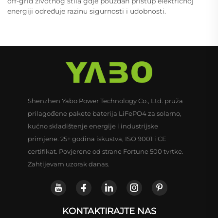
off-grid životnog stila gdje pouzdan pristup električnoj
energiji određuje razinu sigurnosti i udobnosti.
Shenzhen Yabo Power Technology Co., Ltd. pruža
prilagođene pakete baterija LiFePO4 za solarno,
kućno skladištenje energije i industrijske
primjene. 25+ godina iskustva, ISO 9001 i CE
certifikat. Povjerene od strane Fortune 500 tvrtke.
Zahtijevam uzorak danas.
KONTAKTIRAJTE NAS