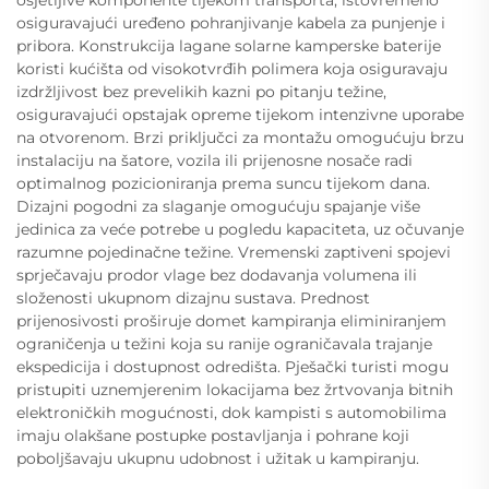
osjetljive komponente tijekom transporta, istovremeno
osiguravajući uređeno pohranjivanje kabela za punjenje i
pribora. Konstrukcija lagane solarne kamperske baterije
koristi kućišta od visokotvrđih polimera koja osiguravaju
izdržljivost bez prevelikih kazni po pitanju težine,
osiguravajući opstajak opreme tijekom intenzivne uporabe
na otvorenom. Brzi priključci za montažu omogućuju brzu
instalaciju na šatore, vozila ili prijenosne nosače radi
optimalnog pozicioniranja prema suncu tijekom dana.
Dizajni pogodni za slaganje omogućuju spajanje više
jedinica za veće potrebe u pogledu kapaciteta, uz očuvanje
razumne pojedinačne težine. Vremenski zaptiveni spojevi
sprječavaju prodor vlage bez dodavanja volumena ili
složenosti ukupnom dizajnu sustava. Prednost
prijenosivosti proširuje domet kampiranja eliminiranjem
ograničenja u težini koja su ranije ograničavala trajanje
ekspedicija i dostupnost odredišta. Pješački turisti mogu
pristupiti uznemjerenim lokacijama bez žrtvovanja bitnih
elektroničkih mogućnosti, dok kampisti s automobilima
imaju olakšane postupke postavljanja i pohrane koji
poboljšavaju ukupnu udobnost i užitak u kampiranju.