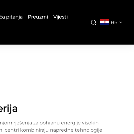
ća pitanja
Preuzmi
Vijesti
HR
erija
dnjom rješenja za pohranu energije visokih
odni centri kombiniraju napredne tehnologije