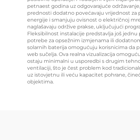
petnaest godina uz odgovarajuće održavanje,
prednosti dodatno povećavaju vrijednost za p
energije i smanjuju ovisnost o električnoj mreži
naglašavaju održive prakse, uključujući progra
Fleksibilnost instalacije predstavlja još jed
potrebe za opsežnim izmjenama ili dodatnom i
solarnih baterija omogućuju korisnicima da pra
web sučelja. Ova realna vizualizacija omoguću
ostaju minimalni u usporedbi s drugim tehnolo
ventilaciji, što je čest problem kod tradiciona
uz istovjetnu ili veću kapacitet pohrane, čine
objektima.