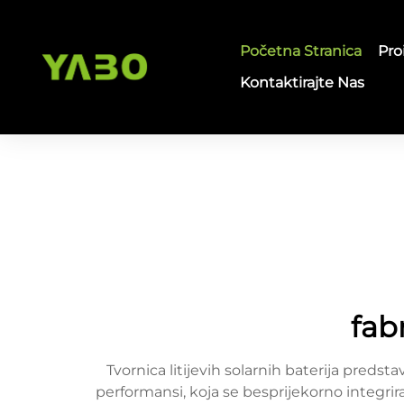
Početna Stranica
Pro
Kontaktirajte Nas
fabr
Tvornica litijevih solarnih baterija pred
performansi, koja se besprijekorno integrir