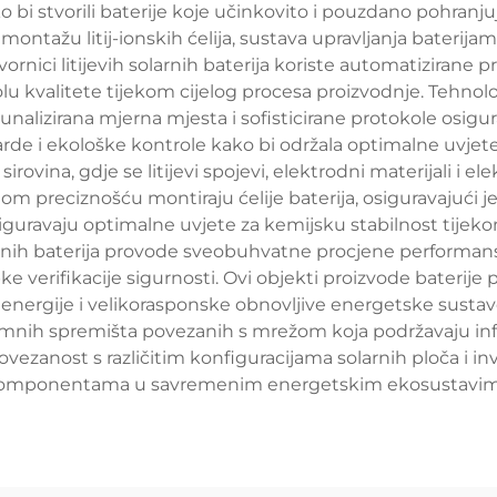
 bi stvorili baterije koje učinkovito i pouzdano pohranj
u montažu litij-ionskih ćelija, sustava upravljanja baterija
ornici litijevih solarnih baterija koriste automatizirane
 kvalitete tijekom cijelog procesa proizvodnje. Tehnolo
nalizirana mjerna mjesta i sofisticirane protokole osiguran
rde i ekološke kontrole kako bi održala optimalne uvjet
vina, gdje se litijevi spojevi, elektrodni materijali i elek
m preciznošću montiraju ćelije baterija, osiguravajući je
uravaju optimalne uvjete za kemijsku stabilnost tijekom f
larnih baterija provode sveobuhvatne procjene performansi
pke verifikacije sigurnosti. Ovi objekti proizvode bater
 energije i velikorasponske obnovljive energetske sustav
mnih spremišta povezanih s mrežom koja podržavaju infr
ezanost s različitim konfiguracijama solarnih ploča i inv
omponentama u savremenim energetskim ekosustavim