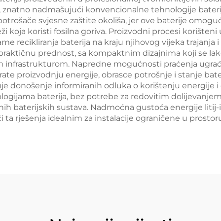
 znatno nadmašujući konvencionalne tehnologije baterij
otrošače svjesne zaštite okoliša, jer ove baterije omogu
 koja koristi fosilna goriva. Proizvodni procesi korišteni 
me recikliranja baterija na kraju njihovog vijeka trajanja
nu praktičnu prednost, sa kompaktnim dizajnima koji se la
nfrastrukturom. Napredne mogućnosti praćenja ugrađene 
te proizvodnju energije, obrasce potrošnje i stanje bater
je donošenje informiranih odluka o korištenju energije i 
gijama baterija, bez potrebe za redovitim dolijevanjem 
lnih baterijskih sustava. Nadmoćna gustoća energije litij-
ći ta rješenja idealnim za instalacije ograničene u prost