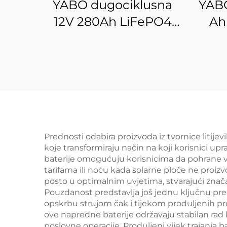
YABO dugociklusna
YABO
12V 280Ah LiFePO4
Ah 
baterija, litij-željezni
že
fosfat, dubokociklusna
v
baterija za električna
viso
vozila, golf kolica i
li
solarnu energiju
so
Prednosti odabira proizvoda iz tvornice litije
koje transformiraju način na koji korisnici up
baterije omogućuju korisnicima da pohrane viš
tarifama ili noću kada solarne ploče ne proi
posto u optimalnim uvjetima, stvarajući znač
Pouzdanost predstavlja još jednu ključnu predn
opskrbu strujom čak i tijekom produljenih prek
ove napredne baterije održavaju stabilan rad 
poslovne operacije. Produljeni vijek trajanja b