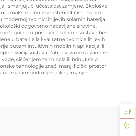
a i smanjujući učestalost zamjene. Ekološke
ćuju maksimalnu iskorištenost čiste solarne
u modernoj tvornici litijevih solarnih baterija
 i ekološki odgovorno nabavljane sirovine.
ko integriraju u postojeće solarne sustave bez
u baterije iz kvalitetne tvornice litijevih
ije putem intuitivnih mobilnih aplikacija ili
optimizaciji sustava. Zahtjevi za održavanjem
vode, čišćenjem terminala ili brinut se o
ionske tehnologije znači manji fizički prostor
oru u urbanim područjima ili na manjim