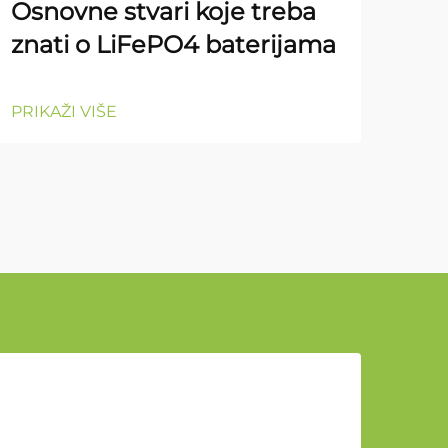
Osnovne stvari koje treba
znati o LiFePO4 baterijama
PRIK
PRIKAŽI VIŠE
u