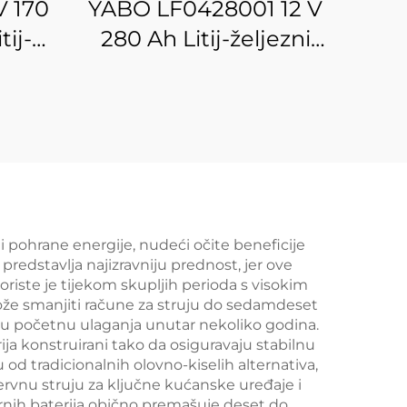
V 170
YABO LF0428001 12 V
tij-
280 Ah Litij-željezni
a za
fosfatna baterija
no
Punjiva litijeva
ije s
LiFePO4 baterijska
et
jedinica Skladišna
PO4
baterija za solarne
ve za
domove s BMS-om
no
i pohrane energije, nudeći očite beneficije
predstavlja najizravniju prednost, jer ove
gije
oriste je tijekom skupljih perioda s visokim
može smanjiti račune za struju do sedamdeset
ju početnu ulaganja unutar nekoliko godina.
rija konstruirani tako da osiguravaju stabilnu
 od tradicionalnih olovno-kiselih alternativa,
ervnu struju za ključne kućanske uređaje i
olarnih baterija obično premašuje deset do