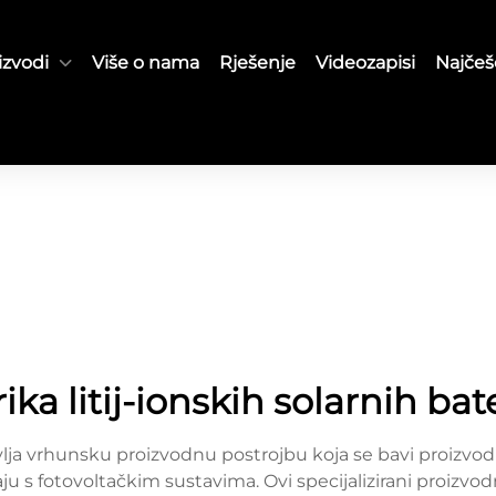
izvodi
Više o nama
Rješenje
Videozapisi
Najčeš
ika litij-ionskih solarnih bat
stavlja vrhunsku proizvodnu postrojbu koja se bavi proizvo
aju s fotovoltačkim sustavima. Ovi specijalizirani proizv