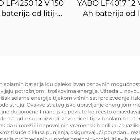
 LF4250 12 V 150
YABO LF4017 12 
baterija od litij-
Ah baterija od li
ljeznog fosfata
željeznog fosfat
isoke kvalitete,
pohranu solar
kokvalitetni paket
električne energ
tijevih LiFePO4
BMS-om, pak
larnih baterija s
litijevih LiFe
BMS-om
baterija za susta
pohranu solar
vih solarnih baterija idu daleko izvan osnovnih mogućnost
ravljaju potrošnjom i troškovima energije. Ušteda u novcu 
električne ener
ak solarne energije tijekom vršnih sati proizvodnje i isk
zvode struju. Ovakvo strategijsko upravljanje energijom 
ajne dugoročne financijske povrate koji često opravdava
ost, gdje su proizvodi iz tvornice litijevih solarnih bate
ida u mreži ili nepovoljnih vremenskih prilika. Za razliku
kroz tisuće ciklusa punjenja, osiguravajući pouzdanu rez
aterija proizvedenih u profesionalnoj tvornici litijevih s