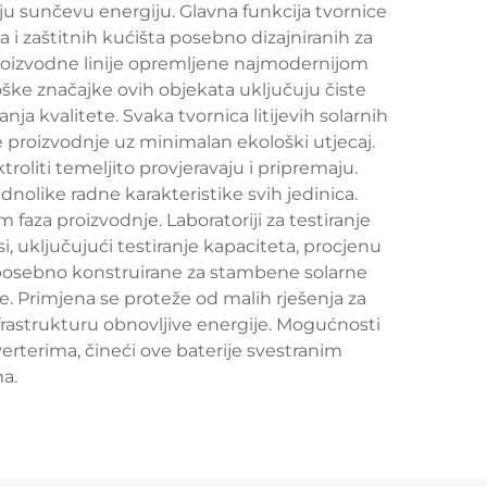
uju sunčevu energiju. Glavna funkcija tvornice
ma i zaštitnih kućišta posebno dizajniranih za
 proizvodne linije opremljene najmodernijom
ške značajke ovih objekata uključuju čiste
ja kvalitete. Svaka tvornica litijevih solarnih
e proizvodnje uz minimalan ekološki utjecaj.
troliti temeljito provjeravaju i pripremaju.
dnolike radne karakteristike svih jedinica.
aza proizvodnje. Laboratoriji za testiranje
, uključujući testiranje kapaciteta, procjenu
ije posebno konstruirane za stambene solarne
e. Primjena se proteže od malih rješenja za
astrukturu obnovljive energije. Mogućnosti
erterima, čineći ove baterije svestranim
a.