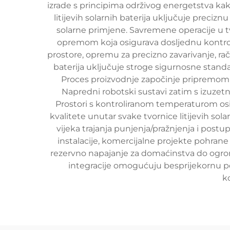
izrade s principima održivog energetstva kako
litijevih solarnih baterija uključuje precizn
solarne primjene. Savremene operacije u tv
opremom koja osigurava dosljednu kontrolu
prostore, opremu za precizno zavarivanje, raču
baterija uključuje stroge sigurnosne standa
Proces proizvodnje započinje pripremom siro
Napredni robotski sustavi zatim s izuzetno
Prostori s kontroliranom temperaturom osig
kvalitete unutar svake tvornice litijevih so
vijeka trajanja punjenja/pražnjenja i postu
instalacije, komercijalne projekte pohrane
rezervno napajanje za domaćinstva do ogro
integracije omogućuju besprijekornu pov
k