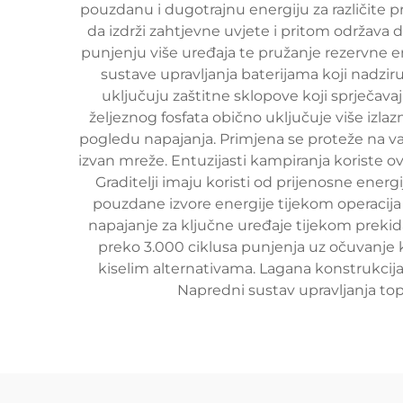
pouzdanu i dugotrajnu energiju za različite pri
da izdrži zahtjevne uvjete i pritom održava 
punjenju više uređaja te pružanje rezervne e
sustave upravljanja baterijama koji nadziru
uključuju zaštitne sklopove koji sprječavaj
željeznog fosfata obično uključuje više izla
pogledu napajanja. Primjena se proteže na van
izvan mreže. Entuzijasti kampiranja koriste o
Graditelji imaju koristi od prijenosne energ
pouzdane izvore energije tijekom operacij
napajanje za ključne uređaje tijekom prekida o
preko 3.000 ciklusa punjenja uz očuvanje
kiselim alternativama. Lagana konstrukci
Napredni sustav upravljanja top