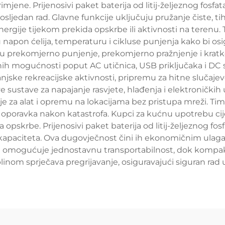
mjene. Prijenosivi paket baterija od litij-željeznog fosfata
dosljedan rad. Glavne funkcije uključuju pružanje čiste, 
nergije tijekom prekida opskrbe ili aktivnosti na terenu.
 napon ćelija, temperaturu i cikluse punjenja kako bi osig
u prekomjerno punjenje, prekomjerno pražnjenje i kratke s
znih mogućnosti poput AC utičnica, USB priključaka i DC s
jske rekreacijske aktivnosti, pripremu za hitne slučajeve,
ve sustave za napajanje rasvjete, hlađenja i elektronički
ije za alat i opremu na lokacijama bez pristupa mreži. Tim
a oporavka nakon katastrofa. Kupci za kućnu upotrebu ci
pskrbe. Prijenosivi paket baterija od litij-željeznog fosf
 kapaciteta. Ova dugovječnost čini ih ekonomičnim ulaga
ja omogućuje jednostavnu transportabilnost, dok kompak
linom sprječava pregrijavanje, osiguravajući siguran ra