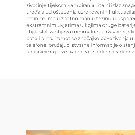
životinje tijekom kampiranja. Stalni izlaz sna
uređaja od oštećenja uzrokovanih fluktuacijam
jedinice imaju znatno manju težinu u uspore
ekstremnim uvjetima u kojima druge baterije n
litij-fosfat zahtijeva minimalno održavanje, e
baterijama. Pametne značajke povezivanja u
telefone, pružajući stvarne informacije o st
korisnicima povezivanje više jedinica radi 