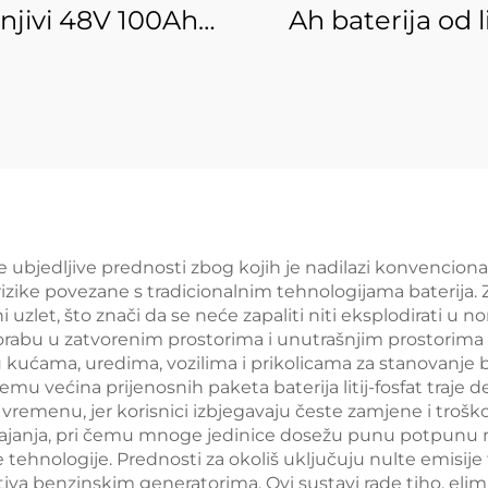
njivi 48V 100Ah
Ah baterija od li
LLiFePO4
željeznog fosf
mulatorski paket
visoke kvalitet
M ODM Litij-evi
visokokvalitetni 
rni akumulator za
litijevih LiFe
ućni sustav za
solarnih baterij
hranu energije
BMS-om
jne ubjedljive prednosti zbog kojih je nadilazi konvenciona
zike povezane s tradicionalnim tehnologijama baterija. Za r
lni uzlet, što znači da se neće zapaliti niti eksplodirati 
orabu u zatvorenim prostorima i unutrašnjim prostorima g
 kućama, uredima, vozilima i prikolicama za stanovanje bez
mu većina prijenosnih paketa baterija litij-fosfat traje d
vremenu, jer korisnici izbjegavaju česte zamjene i tro
janja, pri čemu mnoge jedinice dosežu punu potpunu na
e tehnologije. Prednosti za okoliš uključuju nulte emisije
rnativa benzinskim generatorima. Ovi sustavi rade tiho, elim