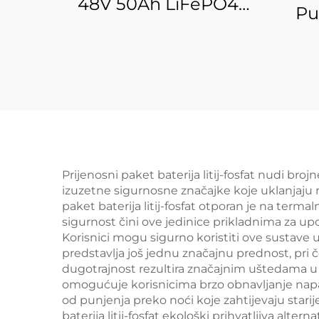
48V 50Ah LiFePO4
Pu
baterija sigurnosna
rezervna energija
aku
ugradbena u stoj 48V
OE
2,5kwh litijeva
sola
LiFePO4 energetska
k
instalacija za kuću
po
Prijenosni paket baterija litij-fosfat nudi bro
izuzetne sigurnosne značajke koje uklanjaju ri
paket baterija litij-fosfat otporan je na terma
sigurnost čini ove jedinice prikladnima za up
Korisnici mogu sigurno koristiti ove sustave u
predstavlja još jednu značajnu prednost, pri če
dugotrajnost rezultira značajnim uštedama u 
omogućuje korisnicima brzo obnavljanje napa
od punjenja preko noći koje zahtijevaju starij
baterija litij-fosfat ekološki prihvatljiva alte