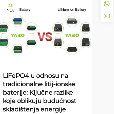
25
11
Nov
De
YA
LiFePO4 u odnosu na
god
tradicionalne litij-ionske
go
baterije: Ključne razlike
koje oblikuju budućnost
PRIK
skladištenja energije