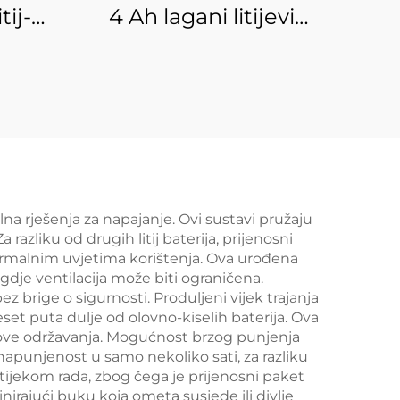
tij-
4 Ah lagani litijevi
ata
LiFePO4 akumulator
e,
za voziče za jahanje,
paket
sisteme za
PO4
potiskivanje motora
a s
lna rješenja za napajanje. Ovi sustavi pružaju
azliku od drugih litij baterija, prijenosni
u normalnim uvjetima korištenja. Ova urođena
dje ventilacija može biti ograničena.
 brige o sigurnosti. Produljeni vijek trajanja
eset puta dulje od olovno-kiselih baterija. Ova
škove održavanja. Mogućnost brzog punjenja
punjenost u samo nekoliko sati, za razliku
 tijekom rada, zbog čega je prijenosni paket
inirajući buku koja ometa susjede ili divlje