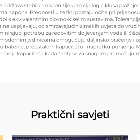
ge održava stabilan napon tijekom cijelog ciklusa pražnjen
a napona. Prednosti u težini postaju očite pri prijenosu
dbi s ekvivalentnim olovno-kiselim sustavima. Toleranc
e uspijevaju, od smrzavajućih zimskih uvjeta do vrućih l
liminirajući potrebu za redovitim doljevanjem vode ili či
 modernim jedinicama omogućuju daljinsko praćenje i up
anju baterije, preostalom kapacitetu i napretku punjenj
povećanja kapaciteta kada zahtjevi za snagom premašuju 
Praktični savjeti