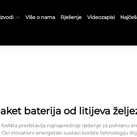
izvodi
Više o nama
Rješenje
Videozapisi
Najčeš
aket baterija od litijeva želj
nog fosfata predstavlja najnaprednije rješenje za pohran
vi inovativni energetski sustavi koriste tehnologiju litij