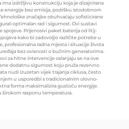
 ima izdržljivu konstrukciju koja je dizajnirana
tihe energije bez emisija, podršku istodobnom
 Tehnološke značajke obuhvaćaju sofisticirane
urali optimalan rad i sigurnost. Ovi sustavi
pojeve. Prijenosivi paket baterija od litij-
pojeva kako bi zadovoljio različite potrebe u
 profesionalna radna mjesta i situacije života
h uređaja bez ovisnosti o bučnim generatorima.
ovi za hitne intervencije oslanjaju se na ove
jene dodatnu sigurnost koju pruža rezervno
ata nudi izuzetan vijek trajanja ciklusa, često
njem u usporedbi s tradicionalnim olovno-
tna forma maksimalizira gustoću energije.
d u širokom rasponu temperatura.