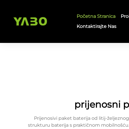
Početna Stranica
Pro
Kontaktirajte Nas
prijenosni p
Prijenosivi paket baterija od litij-željez
strukturu baterija s praktičnom mobilnošću. O