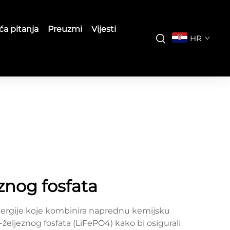
ća pitanja
Preuzmi
Vijesti
HR
eznog fosfata
u energije koje kombinira naprednu kemijsku
-željeznog fosfata (LiFePO4) kako bi osigurali