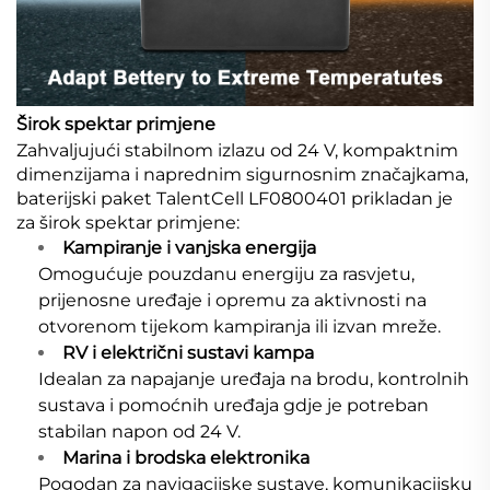
Širok spektar primjene
Zahvaljujući stabilnom izlazu od 24 V, kompaktnim
dimenzijama i naprednim sigurnosnim značajkama,
baterijski paket TalentCell LF0800401 prikladan je
za širok spektar primjene:
Kampiranje i vanjska energija
Omogućuje pouzdanu energiju za rasvjetu,
prijenosne uređaje i opremu za aktivnosti na
otvorenom tijekom kampiranja ili izvan mreže.
RV i električni sustavi kampa
Idealan za napajanje uređaja na brodu, kontrolnih
sustava i pomoćnih uređaja gdje je potreban
stabilan napon od 24 V.
Marina i brodska elektronika
Pogodan za navigacijske sustave, komunikacijsku