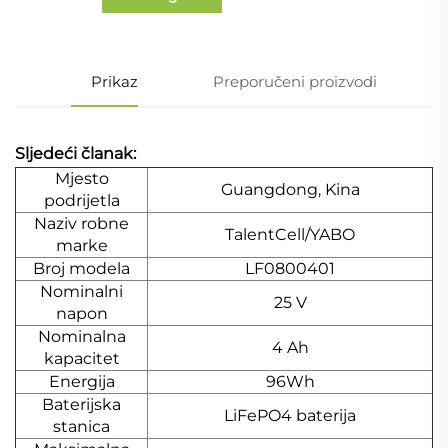
Prikaz
Preporučeni proizvodi
Sljedeći članak:
Mjesto
Guangdong, Kina
podrijetla
Naziv robne
TalentCell/YABO
marke
Broj modela
LF0800401
Nominalni
25 V
napon
Nominalna
4 Ah
kapacitet
Energija
96Wh
Baterijska
LiFePO4 baterija
stanica