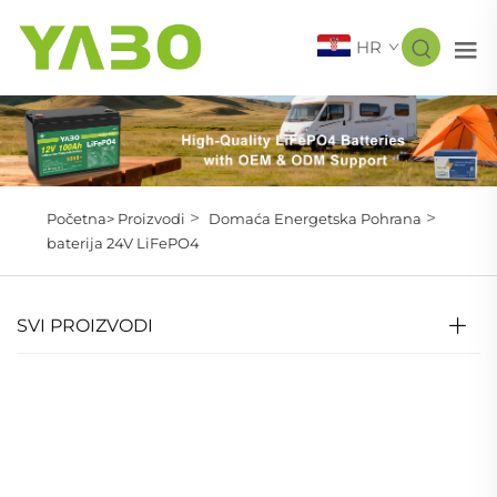
HR
>
>
Početna>
Proizvodi
Domaća Energetska Pohrana
baterija 24V LiFePO4
SVI PROIZVODI