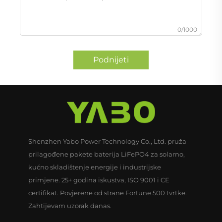
0/1000
Podnijeti
Shenzhen Yabo Power Technology Co., Ltd. pruža
prilagođene pakete baterija LiFePO4 za solarno,
kućno skladištenje energije i industrijske
primjene. 25+ godina iskustva, ISO 9001 i CE
certifikat. Povjerene od strane Fortune 500 tvrtke.
Zahtijevam uzorak danas.