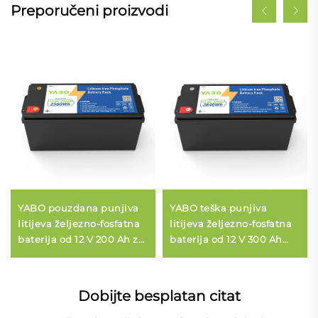
Preporučeni proizvodi
YABO pouzdana punjiva
YABO teška punjiva
litijeva željezno-fosfatna
litijeva željezno-fosfatna
baterija od 12 V 200 Ah za
baterija od 12 V 300 Ah
kućno napajanje i
LiFePO4 za vanjske
napajanje u hitnim
radove i mobilne urede
slučajevima
Dobijte besplatan citat