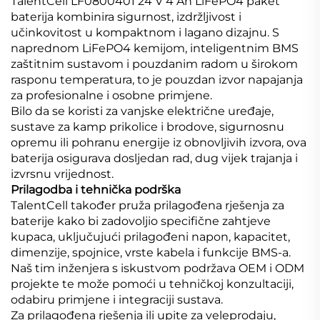
TalentCell LF0800401 24 V 4 Ah LiFePO4 paket
baterija kombinira sigurnost, izdržljivost i
učinkovitost u kompaktnom i lagano dizajnu. S
naprednom LiFePO4 kemijom, inteligentnim BMS
zaštitnim sustavom i pouzdanim radom u širokom
rasponu temperatura, to je pouzdan izvor napajanja
za profesionalne i osobne primjene.
Bilo da se koristi za vanjske električne uređaje,
sustave za kamp prikolice i brodove, sigurnosnu
opremu ili pohranu energije iz obnovljivih izvora, ova
baterija osigurava dosljedan rad, dug vijek trajanja i
izvrsnu vrijednost.
Prilagodba i tehnička podrška
TalentCell također pruža prilagođena rješenja za
baterije kako bi zadovoljio specifične zahtjeve
kupaca, uključujući prilagođeni napon, kapacitet,
dimenzije, spojnice, vrste kabela i funkcije BMS-a.
Naš tim inženjera s iskustvom podržava OEM i ODM
projekte te može pomoći u tehničkoj konzultaciji,
odabiru primjene i integraciji sustava.
Za prilagođena rješenja ili upite za veleprodaju,