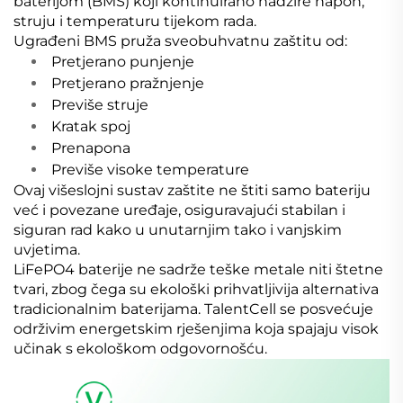
baterijom (BMS) koji kontinuirano nadzire napon,
struju i temperaturu tijekom rada.
Ugrađeni BMS pruža sveobuhvatnu zaštitu od:
Pretjerano punjenje
Pretjerano pražnjenje
Previše struje
Kratak spoj
Prenapona
Previše visoke temperature
Ovaj višeslojni sustav zaštite ne štiti samo bateriju
već i povezane uređaje, osiguravajući stabilan i
siguran rad kako u unutarnjim tako i vanjskim
uvjetima.
LiFePO4 baterije ne sadrže teške metale niti štetne
tvari, zbog čega su ekološki prihvatljivija alternativa
tradicionalnim baterijama. TalentCell se posvećuje
održivim energetskim rješenjima koja spajaju visok
učinak s ekološkom odgovornošću.