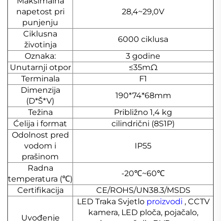
Maksimalna
napetost pri
28,4~29,0V
punjenju
Ciklusna
6000 ciklusa
životinja
Oznaka:
3 godine
Unutarnji otpor
≤35mΩ
Terminala
F1
Dimenzija
190*74*68mm
(D*Š*V)
Težina
Približno 1,4 kg
Ćelija i format
cilindrični (8S1P)
Odolnost pred
vodom i
IP55
prašinom
Radna
-20℃~60℃
temperatura (℃)
Certifikacija
CE/ROHS/UN38.3/MSDS
LED Traka Svjetlo
proizvodi
, CCTV
kamera, LED ploča, pojačalo,
Uvođenje