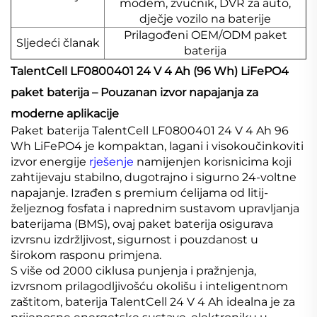
modem, zvučnik, DVR za auto,
dječje vozilo na baterije
Prilagođeni OEM/ODM paket
Sljedeći članak
baterija
TalentCell LF0800401 24 V 4 Ah (96 Wh) LiFePO4
paket baterija – Pouzanan izvor napajanja za
moderne aplikacije
Paket baterija TalentCell LF0800401 24 V 4 Ah 96
Wh LiFePO4 je kompaktan, lagani i visokoučinkoviti
izvor energije
rješenje
namijenjen korisnicima koji
zahtijevaju stabilno, dugotrajno i sigurno 24-voltne
napajanje. Izrađen s premium ćelijama od litij-
željeznog fosfata i naprednim sustavom upravljanja
baterijama (BMS), ovaj paket baterija osigurava
izvrsnu izdržljivost, sigurnost i pouzdanost u
širokom rasponu primjena.
S više od 2000 ciklusa punjenja i pražnjenja,
izvrsnom prilagodljivošću okolišu i inteligentnom
zaštitom, baterija TalentCell 24 V 4 Ah idealna je za