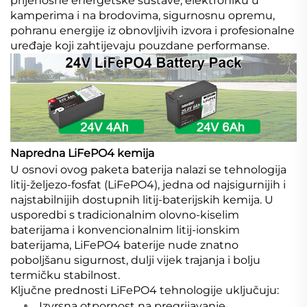
prijenosne energetske sustave, elektroniku u
kamperima i na brodovima, sigurnosnu opremu,
pohranu energije iz obnovljivih izvora i profesionalne
uređaje koji zahtijevaju pouzdane performanse.
Napredna LiFePO4 kemija
U osnovi ovog paketa baterija nalazi se tehnologija
litij-željezo-fosfat (LiFePO4), jedna od najsigurnijih i
najstabilnijih dostupnih litij-baterijskih kemija. U
usporedbi s tradicionalnim olovno-kiselim
baterijama i konvencionalnim litij-ionskim
baterijama, LiFePO4 baterije nude znatno
poboljšanu sigurnost, dulji vijek trajanja i bolju
termičku stabilnost.
Ključne prednosti LiFePO4 tehnologije uključuju:
Izvrsna otpornost na pregrijavanje