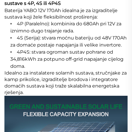
sustave s 4P, 4S ili 4P4S
Baterija YABO 12V 170Ah idealna je za izgraditelje
sustava koji žele fleksibilnost proširenja:
4P (Paralelno): kombinira do 680Ah pri 12V za
iznimno dugo trajanje rada.
4S (Serija): stvara moćnu bateriju od 48V 170Ah
za domaće postaje napajanja ili velike invertore.
4P4S: stvara ogroman sustav pohrane od
34,816kWh za potpuno off-grid napajanje cijelog
doma.
Idealno za instalatere solarnih sustava, stručnjake za
kamp prikolice, izgraditelje brodova i integratore
domaćih sustava koji traže skalabilna energetska
rješenja.