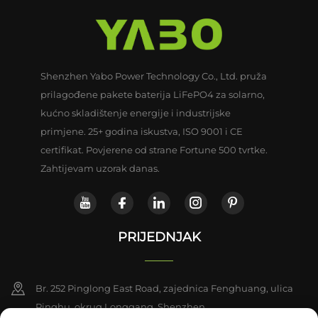
Shenzhen Yabo Power Technology Co., Ltd. pruža
prilagođene pakete baterija LiFePO4 za solarno,
kućno skladištenje energije i industrijske
primjene. 25+ godina iskustva, ISO 9001 i CE
certifikat. Povjerene od strane Fortune 500 tvrtke.
Zahtijevam uzorak danas.
PRIJEDNJAK
Br. 252 Pinglong East Road, zajednica Fenghuang, ulica
Pinghu, okrug Longgang, Shenzhen