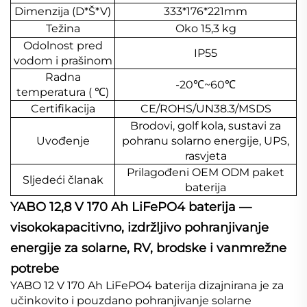
Dimenzija (D*Š*V)
333*176*221mm
Težina
Oko 15,3 kg
Odolnost pred
IP55
vodom i prašinom
Radna
-20
℃
~60
℃
temperatura (
℃
)
Certifikacija
CE/ROHS/UN38.3/MSDS
Brodovi, golf kola, sustavi za
Uvođenje
pohranu solarno energije, UPS,
rasvjeta
Prilagođeni OEM ODM paket
Sljedeći članak
baterija
YABO 12,8 V 170 Ah LiFePO4 baterija —
visokokapacitivno, izdržljivo pohranjivanje
energije za solarne, RV, brodske i vanmrežne
potrebe
YABO 12 V 170 Ah LiFePO4 baterija dizajnirana je za
učinkovito i pouzdano pohranjivanje solarne