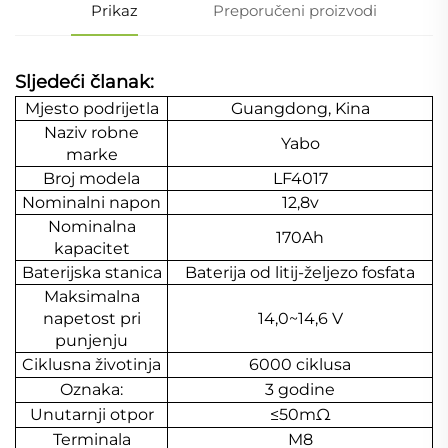
Prikaz
Preporučeni proizvodi
Sljedeći članak:
Mjesto podrijetla
Guangdong, Kina
Naziv robne
Yabo
marke
Broj modela
LF4017
Nominalni napon
12,8v
Nominalna
170Ah
kapacitet
Baterijska stanica
Baterija od litij-željezo fosfata
Maksimalna
napetost pri
14,0~14,6 V
punjenju
Ciklusna životinja
6000 ciklusa
Oznaka:
3 godine
Unutarnji otpor
≤50mΩ
Terminala
M8