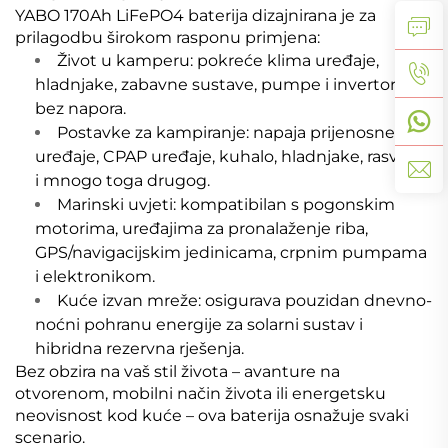
YABO 170Ah LiFePO4 baterija dizajnirana je za
prilagodbu širokom rasponu primjena:
Život u kamperu: pokreće klima uređaje,
hladnjake, zabavne sustave, pumpe i invertore
bez napora.
Postavke za kampiranje: napaja prijenosne
uređaje, CPAP uređaje, kuhalo, hladnjake, rasvjetu
i mnogo toga drugog.
Marinski uvjeti: kompatibilan s pogonskim
motorima, uređajima za pronalaženje riba,
GPS/navigacijskim jedinicama, crpnim pumpama
i elektronikom.
Kuće izvan mreže: osigurava pouzidan dnevno-
noćni pohranu energije za solarni sustav i
hibridna rezervna rješenja.
Bez obzira na vaš stil života – avanture na
otvorenom, mobilni način života ili energetsku
neovisnost kod kuće – ova baterija osnažuje svaki
scenario.