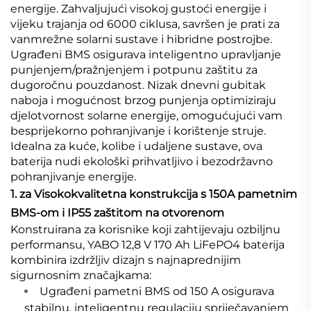
energije. Zahvaljujući visokoj gustoći energije i
vijeku trajanja od 6000 ciklusa, savršen je prati za
vanmrežne solarni sustave i hibridne postrojbe.
Ugrađeni BMS osigurava inteligentno upravljanje
punjenjem/pražnjenjem i potpunu zaštitu za
dugoročnu pouzdanost. Nizak dnevni gubitak
naboja i mogućnost brzog punjenja optimiziraju
djelotvornost solarne energije, omogućujući vam
besprijekorno pohranjivanje i korištenje struje.
Idealna za kuće, kolibe i udaljene sustave, ova
baterija nudi ekološki prihvatljivo i bezodržavno
pohranjivanje energije.
1. za Visokokvalitetna konstrukcija s 150A pametnim
BMS-om i IP55 zaštitom na otvorenom
Konstruirana za korisnike koji zahtijevaju ozbiljnu
performansu, YABO 12,8 V 170 Ah LiFePO4 baterija
kombinira izdržljiv dizajn s najnaprednijim
sigurnosnim značajkama:
Ugrađeni pametni BMS od 150 A osigurava
stabilnu, inteligentnu regulaciju spriječavanjem