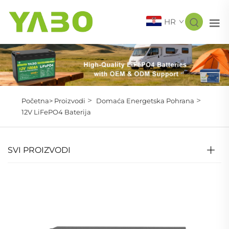
HR
>
>
Početna>
Proizvodi
Domaća Energetska Pohrana
12V LiFePO4 Baterija
SVI PROIZVODI