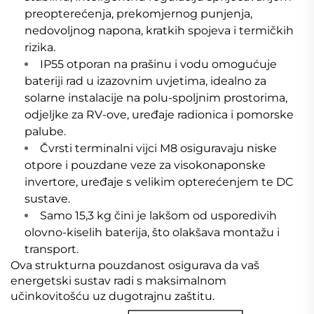
preopterećenja, prekomjernog punjenja,
nedovoljnog napona, kratkih spojeva i termičkih
rizika.
IP55 otporan na prašinu i vodu omogućuje
bateriji rad u izazovnim uvjetima, idealno za
solarne instalacije na polu-spoljnim prostorima,
odjeljke za RV-ove, uređaje radionica i pomorske
palube.
Čvrsti terminalni vijci M8 osiguravaju niske
otpore i pouzdane veze za visokonaponske
invertore, uređaje s velikim opterećenjem te DC
sustave.
Samo 15,3 kg čini je lakšom od usporedivih
olovno-kiselih baterija, što olakšava montažu i
transport.
Ova strukturna pouzdanost osigurava da vaš
energetski sustav radi s maksimalnom
učinkovitošću uz dugotrajnu zaštitu.