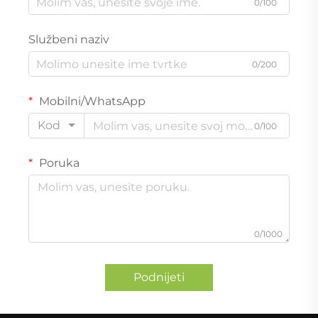
0/100
Službeni naziv
0/200
Mobilni/WhatsApp
Kod
0/100
Poruka
0/1000
Podnijeti