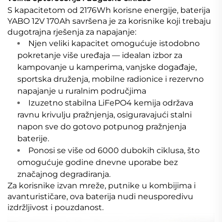
S kapacitetom od 2176Wh korisne energije, baterija
YABO 12V 170Ah savršena je za korisnike koji trebaju
dugotrajna rješenja za napajanje:
Njen veliki kapacitet omogućuje istodobno
pokretanje više uređaja — idealan izbor za
kampovanje u kamperima, vanjske događaje,
sportska druženja, mobilne radionice i rezervno
napajanje u ruralnim područjima
Izuzetno stabilna LiFePO4 kemija održava
ravnu krivulju pražnjenja, osiguravajući stalni
napon sve do gotovo potpunog pražnjenja
baterije.
Ponosi se više od 6000 dubokih ciklusa, što
omogućuje godine dnevne uporabe bez
značajnog degradiranja.
Za korisnike izvan mreže, putnike u kombijima i
avanturističare, ova baterija nudi neusporedivu
izdržljivost i pouzdanost.