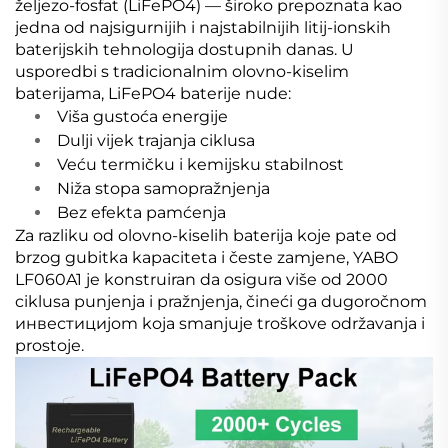
željezo-fosfat (LiFePO4) — široko prepoznata kao
jedna od najsigurnijih i najstabilnijih litij-ionskih
baterijskih tehnologija dostupnih danas. U
usporedbi s tradicionalnim olovno-kiselim
baterijama, LiFePO4 baterije nude:
Viša gustoća energije
Dulji vijek trajanja ciklusa
Veću termičku i kemijsku stabilnost
Niža stopa samopražnjenja
Bez efekta pamćenja
Za razliku od olovno-kiselih baterija koje pate od
brzog gubitka kapaciteta i česte zamjene, YABO
LF060A1 je konstruiran da osigura više od 2000
ciklusa punjenja i pražnjenja, čineći ga dugoročnom
инвестициjom koja smanjuje troškove održavanja i
prostoje.