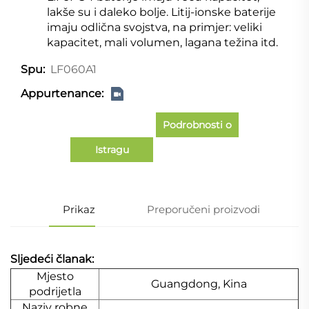
lakše su i daleko bolje. Litij-ionske baterije
imaju odlična svojstva, na primjer: veliki
kapacitet, mali volumen, lagana težina itd.
LF060A1
Spu:
Appurtenance:
Podrobnosti o
Istragu
slučaju
Prikaz
Preporučeni proizvodi
Sljedeći članak:
Mjesto
Guangdong, Kina
podrijetla
Naziv robne