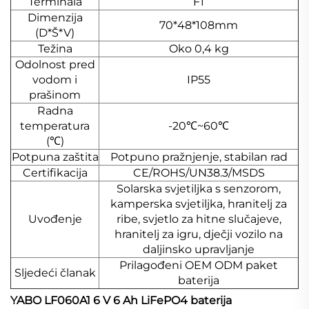
Terminala
F1
Dimenzija
70*48*108mm
(D*Š*V)
Težina
Oko 0,4 kg
Odolnost pred
vodom i
IP55
prašinom
Radna
temperatura
-20℃~60℃
(℃)
Potpuna zaštita
Potpuno pražnjenje, stabilan rad
Certifikacija
CE/ROHS/UN38.3/MSDS
Solarska svjetiljka s senzorom,
kamperska svjetiljka, hranitelj za
Uvođenje
ribe, svjetlo za hitne slučajeve,
hranitelj za igru, dječji vozilo na
daljinsko upravljanje
Prilagođeni OEM ODM paket
Sljedeći članak
baterija
YABO LF060A1 6 V 6 Ah LiFePO4 baterija