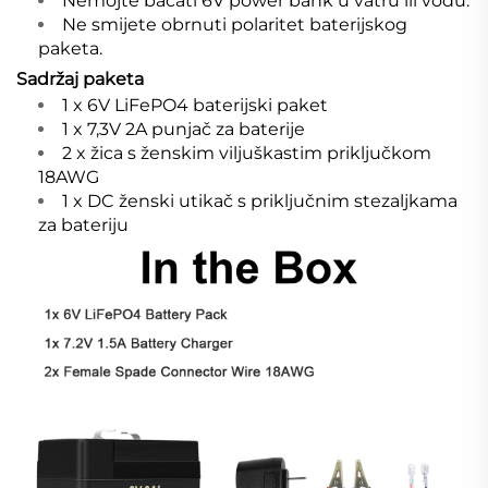
Nemojte bacati 6V power bank u vatru ili vodu.
Ne smijete obrnuti polaritet baterijskog
paketa.
Sadržaj paketa
1 x 6V LiFePO4 baterijski paket
1 x 7,3V 2A punjač za baterije
2 x žica s ženskim viljuškastim priključkom
18AWG
1 x DC ženski utikač s priključnim stezaljkama
za bateriju