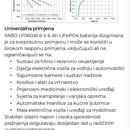
Univerzalna primjena
YABO LF060A1 6 V 6 Ah LiFePO4 baterija dizajnirana
je za sveprisutnu primjenu i može se koristiti u
širokom rasponu primjena, uključujući ali ne
ograničavajući se na:
Sustavi za hitno i rezervno osvjetljenje
Dječja električna vozila za vožnju i automobilići
Sigurnosne kamere i sustavi nadzora
Kosilice i alati za vrtnarstvo
Prijenosni medicinski i elektronički uređaji
Svjetla za kampiranje i vanjska oprema
Automatske hranilice za kućne ljubimce
Mala električna vozila i uređaji za mobilnost
Stabilan izlazni napon i visoka sposobnost
pražnjenja osiguravaju dosljedan rad u različitim
uvjetima opterećenja.