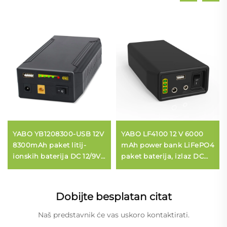
YABO YB1208300-USB 12V
YABO LF4100 12 V 6000
8300mAh paket litij-
mAh power bank LiFePO4
ionskih baterija DC 12/9V i
paket baterija, izlaz DC
5V USB višestruki izlaz
12/9 V i 5 V USB, baterija
99,9Wh prijenosna
od litij-željezo-fosfata
električna postrojba
Dobijte besplatan citat
Naš predstavnik će vas uskoro kontaktirati.