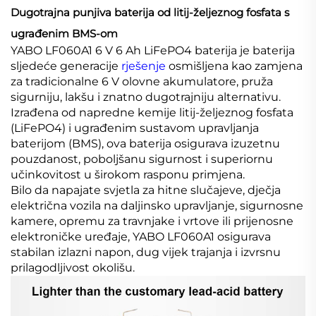
Dugotrajna punjiva baterija od litij-željeznog fosfata s
ugrađenim BMS-om
YABO LF060A1 6 V 6 Ah LiFePO4 baterija je baterija
sljedeće generacije
rješenje
osmišljena kao zamjena
za tradicionalne 6 V olovne akumulatore, pruža
sigurniju, lakšu i znatno dugotrajniju alternativu.
Izrađena od napredne kemije litij-željeznog fosfata
(LiFePO4) i ugrađenim sustavom upravljanja
baterijom (BMS), ova baterija osigurava izuzetnu
pouzdanost, poboljšanu sigurnost i superiornu
učinkovitost u širokom rasponu primjena.
Bilo da napajate svjetla za hitne slučajeve, dječja
električna vozila na daljinsko upravljanje, sigurnosne
kamere, opremu za travnjake i vrtove ili prijenosne
elektroničke uređaje, YABO LF060A1 osigurava
stabilan izlazni napon, dug vijek trajanja i izvrsnu
prilagodljivost okolišu.