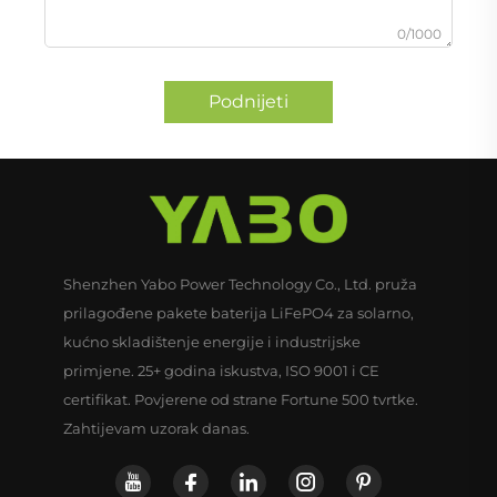
0/1000
Podnijeti
Shenzhen Yabo Power Technology Co., Ltd. pruža
prilagođene pakete baterija LiFePO4 za solarno,
kućno skladištenje energije i industrijske
primjene. 25+ godina iskustva, ISO 9001 i CE
certifikat. Povjerene od strane Fortune 500 tvrtke.
Zahtijevam uzorak danas.