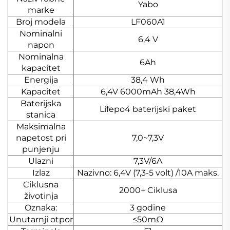
Yabo
marke
Broj modela
LF060A1
Nominalni
6,4 V
napon
Nominalna
6Ah
kapacitet
Energija
38,4 Wh
Kapacitet
6,4V 6000mAh 38,4Wh
Baterijska
Lifepo4 baterijski paket
stanica
Maksimalna
napetost pri
7,0~7,3V
punjenju
Ulazni
7,3V/6A
Izlaz
Nazivno: 6,4V (7,3-5 volt) /10A maks.
Ciklusna
2000+ Ciklusa
životinja
Oznaka:
3 godine
Unutarnji otpor
≤50mΩ