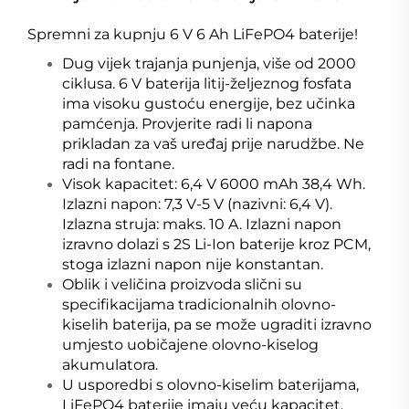
Spremni za kupnju 6 V 6 Ah LiFePO4 baterije!
Dug vijek trajanja punjenja, više od 2000
ciklusa. 6 V baterija litij-željeznog fosfata
ima visoku gustoću energije, bez učinka
pamćenja. Provjerite radi li napona
prikladan za vaš uređaj prije narudžbe. Ne
radi na fontane.
Visok kapacitet: 6,4 V 6000 mAh 38,4 Wh.
Izlazni napon: 7,3 V-5 V (nazivni: 6,4 V).
Izlazna struja: maks. 10 A. Izlazni napon
izravno dolazi s 2S Li-Ion baterije kroz PCM,
stoga izlazni napon nije konstantan.
Oblik i veličina proizvoda slični su
specifikacijama tradicionalnih olovno-
kiselih baterija, pa se može ugraditi izravno
umjesto uobičajene olovno-kiselog
akumulatora.
U usporedbi s olovno-kiselim baterijama,
LiFePO4 baterije imaju veću kapacitet,