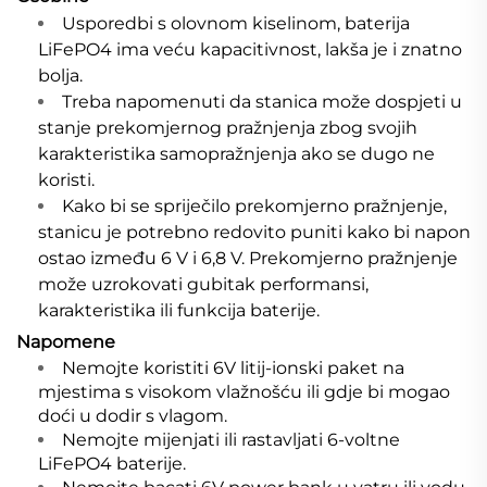
Usporedbi s olovnom kiselinom, baterija
LiFePO4 ima veću kapacitivnost, lakša je i znatno
bolja.
Treba napomenuti da stanica može dospjeti u
stanje prekomjernog pražnjenja zbog svojih
karakteristika samopražnjenja ako se dugo ne
koristi.
Kako bi se spriječilo prekomjerno pražnjenje,
stanicu je potrebno redovito puniti kako bi napon
ostao između 6 V i 6,8 V. Prekomjerno pražnjenje
može uzrokovati gubitak performansi,
karakteristika ili funkcija baterije.
Napomene
Nemojte koristiti 6V litij-ionski paket na
mjestima s visokom vlažnošću ili gdje bi mogao
doći u dodir s vlagom.
Nemojte mijenjati ili rastavljati 6-voltne
LiFePO4 baterije.