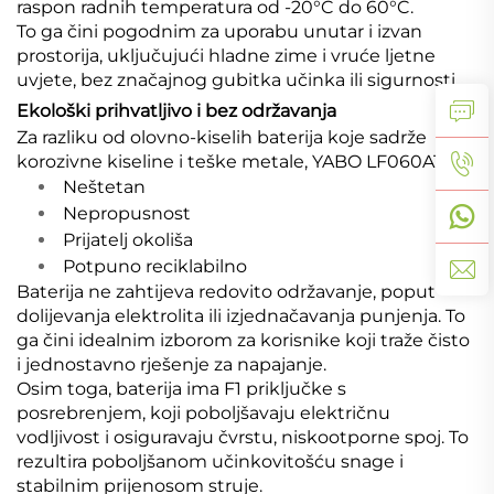
raspon radnih temperatura od -20°C do 60°C.
To ga čini pogodnim za uporabu unutar i izvan
prostorija, uključujući hladne zime i vruće ljetne
uvjete, bez značajnog gubitka učinka ili sigurnosti.
Ekološki prihvatljivo i bez održavanja
Za razliku od olovno-kiselih baterija koje sadrže
korozivne kiseline i teške metale, YABO LF060A1 je:
Neštetan
Nepropusnost
Prijatelj okoliša
Potpuno reciklabilno
Baterija ne zahtijeva redovito održavanje, poput
dolijevanja elektrolita ili izjednačavanja punjenja. To
ga čini idealnim izborom za korisnike koji traže čisto
i jednostavno rješenje za napajanje.
Osim toga, baterija ima F1 priključke s
posrebrenjem, koji poboljšavaju električnu
vodljivost i osiguravaju čvrstu, niskootporne spoj. To
rezultira poboljšanom učinkovitošću snage i
stabilnim prijenosom struje.