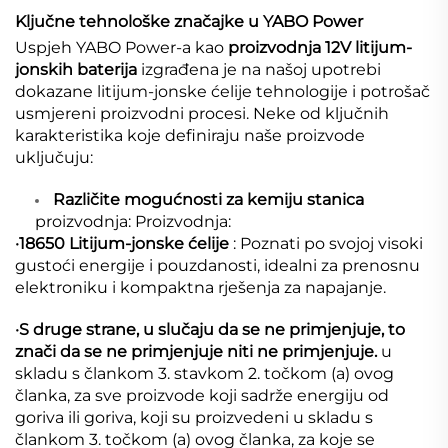
Ključne tehnološke značajke u YABO Power
Uspjeh YABO Power-a kao
proizvodnja 12V litijum-
jonskih baterija
izgrađena je na našoj upotrebi
dokazane litijum-jonske ćelije tehnologije i potrošač
usmjereni proizvodni procesi. Neke od ključnih
karakteristika koje definiraju naše proizvode
uključuju:
Različite mogućnosti za kemiju stanica
proizvodnja: Proizvodnja:
·
18650 Litijum-jonske ćelije
: Poznati po svojoj visoki
gustoći energije i pouzdanosti, idealni za prenosnu
elektroniku i kompaktna rješenja za napajanje.
·
S druge strane, u slučaju da se ne primjenjuje, to
znači da se ne primjenjuje niti ne primjenjuje.
u
skladu s člankom 3. stavkom 2. točkom (a) ovog
članka, za sve proizvode koji sadrže energiju od
goriva ili goriva, koji su proizvedeni u skladu s
člankom 3. točkom (a) ovog članka, za koje se