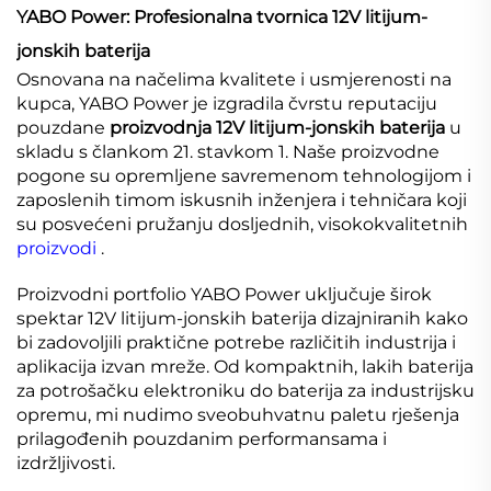
YABO Power: Profesionalna tvornica 12V litijum-
jonskih baterija
Osnovana na načelima kvalitete i usmjerenosti na
kupca, YABO Power je izgradila čvrstu reputaciju
pouzdane
proizvodnja 12V litijum-jonskih baterija
u
skladu s člankom 21. stavkom 1. Naše proizvodne
pogone su opremljene savremenom tehnologijom i
zaposlenih timom iskusnih inženjera i tehničara koji
su posvećeni pružanju dosljednih, visokokvalitetnih
proizvodi
.
Proizvodni portfolio YABO Power uključuje širok
spektar 12V litijum-jonskih baterija dizajniranih kako
bi zadovoljili praktične potrebe različitih industrija i
aplikacija izvan mreže. Od kompaktnih, lakih baterija
za potrošačku elektroniku do baterija za industrijsku
opremu, mi nudimo sveobuhvatnu paletu rješenja
prilagođenih pouzdanim performansama i
izdržljivosti.