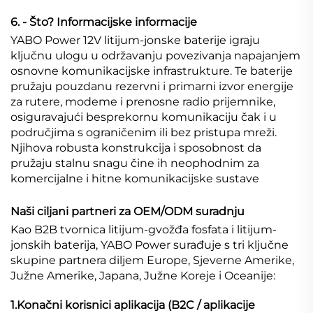
6. - Što? Informacijske informacije
YABO Power 12V litijum-jonske baterije igraju
ključnu ulogu u održavanju povezivanja napajanjem
osnovne komunikacijske infrastrukture. Te baterije
pružaju pouzdanu rezervni i primarni izvor energije
za rutere, modeme i prenosne radio prijemnike,
osiguravajući besprekornu komunikaciju čak i u
područjima s ograničenim ili bez pristupa mreži.
Njihova robusta konstrukcija i sposobnost da
pružaju stalnu snagu čine ih neophodnim za
komercijalne i hitne komunikacijske sustave
Naši ciljani partneri za OEM/ODM suradnju
Kao B2B tvornica litijum-gvožđa fosfata i litijum-
jonskih baterija, YABO Power surađuje s tri ključne
skupine partnera diljem Europe, Sjeverne Amerike,
Južne Amerike, Japana, Južne Koreje i Oceanije:
1.Konačni korisnici aplikacija (B2C / aplikacije