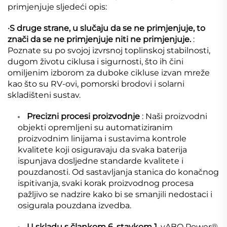
primjenjuje sljedeći opis:
·
S druge strane, u slučaju da se ne primjenjuje, to
znači da se ne primjenjuje niti ne primjenjuje.
:
Poznate su po svojoj izvrsnoj toplinskoj stabilnosti,
dugom životu ciklusa i sigurnosti, što ih čini
omiljenim izborom za duboke cikluse izvan mreže
kao što su RV-ovi, pomorski brodovi i solarni
skladišteni sustav.
Precizni procesi proizvodnje
: Naši proizvodni
objekti opremljeni su automatiziranim
proizvodnim linijama i sustavima kontrole
kvalitete koji osiguravaju da svaka baterija
ispunjava dosljedne standarde kvalitete i
pouzdanosti. Od sastavljanja stanica do konačnog
ispitivanja, svaki korak proizvodnog procesa
pažljivo se nadzire kako bi se smanjili nedostaci i
osigurala pouzdana izvedba.
U skladu s člankom 6. stavkom 1.
yABO Power®