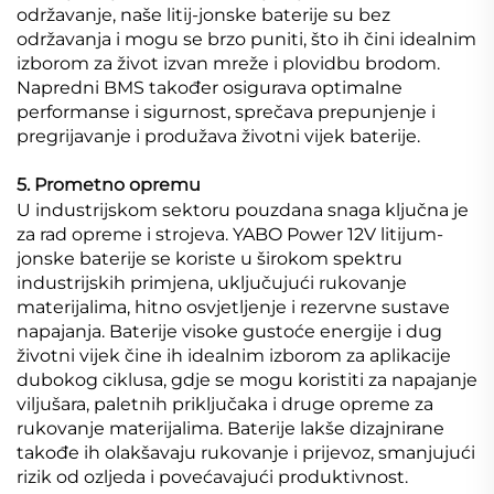
održavanje, naše litij-jonske baterije su bez
održavanja i mogu se brzo puniti, što ih čini idealnim
izborom za život izvan mreže i plovidbu brodom.
Napredni BMS također osigurava optimalne
performanse i sigurnost, sprečava prepunjenje i
pregrijavanje i produžava životni vijek baterije.
5. Prometno opremu
U industrijskom sektoru pouzdana snaga ključna je
za rad opreme i strojeva. YABO Power 12V litijum-
jonske baterije se koriste u širokom spektru
industrijskih primjena, uključujući rukovanje
materijalima, hitno osvjetljenje i rezervne sustave
napajanja. Baterije visoke gustoće energije i dug
životni vijek čine ih idealnim izborom za aplikacije
dubokog ciklusa, gdje se mogu koristiti za napajanje
viljušara, paletnih priključaka i druge opreme za
rukovanje materijalima. Baterije lakše dizajnirane
takođe ih olakšavaju rukovanje i prijevoz, smanjujući
rizik od ozljeda i povećavajući produktivnost.