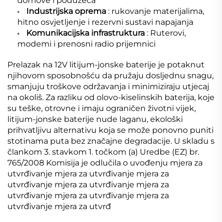
domove i poduzeća
Industrijska oprema
: rukovanje materijalima,
hitno osvjetljenje i rezervni sustavi napajanja
Komunikacijska infrastruktura
: Ruterovi,
modemi i prenosni radio prijemnici
Prelazak na 12V litijum-jonske baterije je potaknut
njihovom sposobnošću da pružaju dosljednu snagu,
smanjuju troškove održavanja i minimiziraju utjecaj
na okoliš. Za razliku od olovo-kiselinskih baterija, koje
su teške, otrovne i imaju ograničen životni vijek,
litijum-jonske baterije nude laganu, ekološki
prihvatljivu alternativu koja se može ponovno puniti
stotinama puta bez značajne degradacije. U skladu s
člankom 3. stavkom 1. točkom (a) Uredbe (EZ) br.
765/2008 Komisija je odlučila o uvođenju mjera za
utvrđivanje mjera za utvrđivanje mjera za
utvrđivanje mjera za utvrđivanje mjera za
utvrđivanje mjera za utvrđivanje mjera za
utvrđivanje mjera za utvrđ