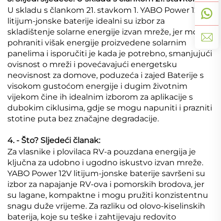
U skladu s člankom 21. stavkom 1. YABO Power 12V
litijum-jonske baterije idealni su izbor za
skladištenje solarne energije izvan mreže, jer mogu
pohraniti višak energije proizvedene solarnim
panelima i isporučiti je kada je potrebno, smanjujući
ovisnost o mreži i povećavajući energetsku
neovisnost za domove, poduzeća i zajed Baterije s
visokom gustoćom energije i dugim životnim
vijekom čine ih idealnim izborom za aplikacije s
dubokim ciklusima, gdje se mogu napuniti i prazniti
stotine puta bez značajne degradacije.
4. - Što? Sljedeći članak:
Za vlasnike i plovilaca RV-a pouzdana energija je
ključna za udobno i ugodno iskustvo izvan mreže.
YABO Power 12V litijum-jonske baterije savršeni su
izbor za napajanje RV-ova i pomorskih brodova, jer
su lagane, kompaktne i mogu pružiti konzistentnu
snagu duže vrijeme. Za razliku od olovo-kiselinskih
baterija, koje su teške i zahtijevaju redovito