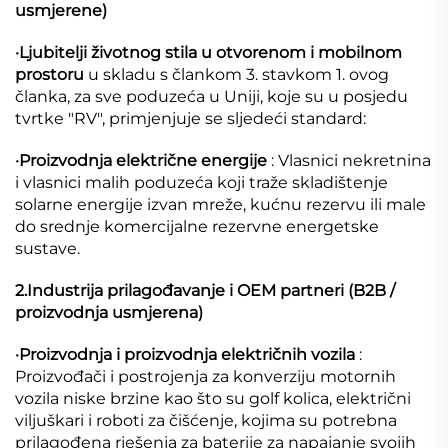
usmjerene)
·
Ljubitelji životnog stila u otvorenom i mobilnom
prostoru
u skladu s člankom 3. stavkom 1. ovog
članka, za sve poduzeća u Uniji, koje su u posjedu
tvrtke "RV", primjenjuje se sljedeći standard:
·
Proizvodnja električne energije
: Vlasnici nekretnina
i vlasnici malih poduzeća koji traže skladištenje
solarne energije izvan mreže, kućnu rezervu ili male
do srednje komercijalne rezervne energetske
sustave.
2.Industrija prilagođavanje i OEM partneri (B2B /
proizvodnja usmjerena)
·
Proizvodnja i proizvodnja električnih vozila
:
Proizvođači i postrojenja za konverziju motornih
vozila niske brzine kao što su golf kolica, električni
viljuškari i roboti za čišćenje, kojima su potrebna
prilagođena rješenja za baterije za napajanje svojih