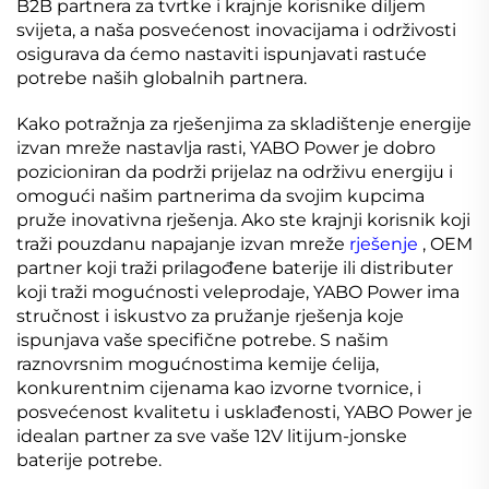
B2B partnera za tvrtke i krajnje korisnike diljem
svijeta, a naša posvećenost inovacijama i održivosti
osigurava da ćemo nastaviti ispunjavati rastuće
potrebe naših globalnih partnera.
Kako potražnja za rješenjima za skladištenje energije
izvan mreže nastavlja rasti, YABO Power je dobro
pozicioniran da podrži prijelaz na održivu energiju i
omogući našim partnerima da svojim kupcima
pruže inovativna rješenja. Ako ste krajnji korisnik koji
traži pouzdanu napajanje izvan mreže
rješenje
, OEM
partner koji traži prilagođene baterije ili distributer
koji traži mogućnosti veleprodaje, YABO Power ima
stručnost i iskustvo za pružanje rješenja koje
ispunjava vaše specifične potrebe. S našim
raznovrsnim mogućnostima kemije ćelija,
konkurentnim cijenama kao izvorne tvornice, i
posvećenost kvalitetu i usklađenosti, YABO Power je
idealan partner za sve vaše 12V litijum-jonske
baterije potrebe.