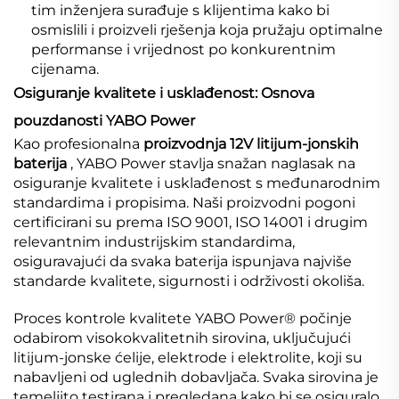
tim inženjera surađuje s klijentima kako bi
osmislili i proizveli rješenja koja pružaju optimalne
performanse i vrijednost po konkurentnim
cijenama.
Osiguranje kvalitete i usklađenost: Osnova
pouzdanosti YABO Power
Kao profesionalna
proizvodnja 12V litijum-jonskih
baterija
, YABO Power stavlja snažan naglasak na
osiguranje kvalitete i usklađenost s međunarodnim
standardima i propisima. Naši proizvodni pogoni
certificirani su prema ISO 9001, ISO 14001 i drugim
relevantnim industrijskim standardima,
osiguravajući da svaka baterija ispunjava najviše
standarde kvalitete, sigurnosti i održivosti okoliša.
Proces kontrole kvalitete YABO Power® počinje
odabirom visokokvalitetnih sirovina, uključujući
litijum-jonske ćelije, elektrode i elektrolite, koji su
nabavljeni od uglednih dobavljača. Svaka sirovina je
temeljito testirana i pregledana kako bi se osiguralo