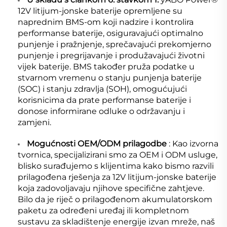
12V litijum-jonske baterije opremljene su
naprednim BMS-om koji nadzire i kontrolira
performanse baterije, osiguravajući optimalno
punjenje i pražnjenje, sprečavajući prekomjerno
punjenje i pregrijavanje i produžavajući životni
vijek baterije. BMS također pruža podatke u
stvarnom vremenu o stanju punjenja baterije
(SOC) i stanju zdravlja (SOH), omogućujući
korisnicima da prate performanse baterije i
donose informirane odluke o održavanju i
zamjeni.
Mogućnosti OEM/ODM prilagodbe
: Kao izvorna
tvornica, specijalizirani smo za OEM i ODM usluge,
blisko surađujemo s klijentima kako bismo razvili
prilagođena rješenja za 12V litijum-jonske baterije
koja zadovoljavaju njihove specifične zahtjeve.
Bilo da je riječ o prilagođenom akumulatorskom
paketu za određeni uređaj ili kompletnom
sustavu za skladištenje energije izvan mreže, naš