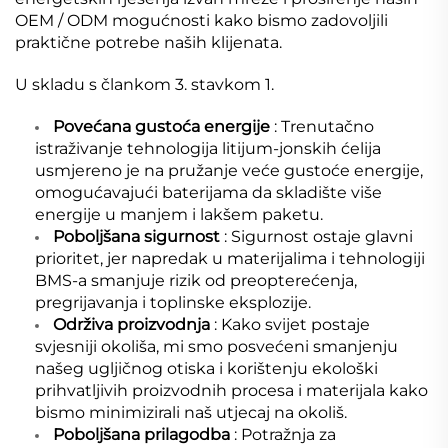
OEM / ODM mogućnosti kako bismo zadovoljili
praktične potrebe naših klijenata.
U skladu s člankom 3. stavkom 1.
Povećana gustoća energije
: Trenutačno
istraživanje tehnologija litijum-jonskih ćelija
usmjereno je na pružanje veće gustoće energije,
omogućavajući baterijama da skladište više
energije u manjem i lakšem paketu.
Poboljšana sigurnost
: Sigurnost ostaje glavni
prioritet, jer napredak u materijalima i tehnologiji
BMS-a smanjuje rizik od preopterećenja,
pregrijavanja i toplinske eksplozije.
Održiva proizvodnja
: Kako svijet postaje
svjesniji okoliša, mi smo posvećeni smanjenju
našeg ugljičnog otiska i korištenju ekološki
prihvatljivih proizvodnih procesa i materijala kako
bismo minimizirali naš utjecaj na okoliš.
Poboljšana prilagodba
: Potražnja za