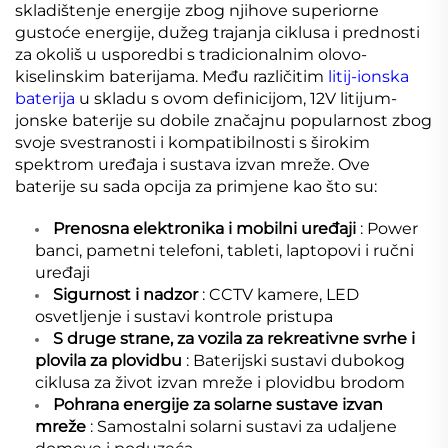
skladištenje energije zbog njihove superiorne
gustoće energije, dužeg trajanja ciklusa i prednosti
za okoliš u usporedbi s tradicionalnim olovo-
kiselinskim baterijama. Među različitim
litij-ionska
baterija
u skladu s ovom definicijom, 12V litijum-
jonske baterije su dobile značajnu popularnost zbog
svoje svestranosti i kompatibilnosti s širokim
spektrom uređaja i sustava izvan mreže. Ove
baterije su sada opcija za primjene kao što su:
Prenosna elektronika i mobilni uređaji
: Power
banci, pametni telefoni, tableti, laptopovi i ručni
uređaji
Sigurnost i nadzor
: CCTV kamere, LED
osvetljenje i sustavi kontrole pristupa
S druge strane, za vozila za rekreativne svrhe i
plovila za plovidbu
: Baterijski sustavi dubokog
ciklusa za život izvan mreže i plovidbu brodom
Pohrana energije za solarne sustave izvan
mreže
: Samostalni solarni sustavi za udaljene