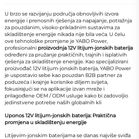
U brzo se razvijanju područja obnovljivih izvora
energije i prenosnih rješenja za napajanje, potražnja
za pouzdanim, visoko-prikladnim sustavima za
skladištenje energije nikada nije bila veća. U čelu
ove tehnološke promjene je YABO Power,
profesionalni
proizvodnja 12V litijum-jonskih baterija
određeni za pružanje praktičnih, trajnih i isplativih
rješenja za skladištenje energije. Kao specijalizirani
proizvođač 12V litijum-jonskih baterija, YABO Power
je uspostavio sebe kao pouzdan B2B partner za
poduzeća i krajnje korisnike diljem svijeta,
fokusirajući se na aplikacije izvan mreže i
prilagođene OEM / ODM usluge kako bi zadovoljio
jedinstvene potrebe naših globalnih kli
Uponos 12V litijum-jonskih baterija: Praktična
promjena u skladištenju energije
Litijevim-jonskim baterijama se danas najviše sviđa