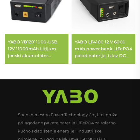
YABO YB12011000-USB
YABO LF4100 12 V 6000
12V 11000mAh Litijum-
mAh power bank LiFePO4
jonski akumulator
paket baterija, izlaz DC
5V/9V/12V DC USB Izlaz
12/9 V i 5 V USB, baterija
Prenosni Li-ion Power
od litij-željezo-fosfata
Bank Baterija
Shenzhen Yabo Power Technology Co., Ltd. pruža
prilagođene pakete baterija LiFePO4 za solarno,
kućno skladištenje energije i industrijske
primjene. 25+ godina iskustva, ISO 9001 i CE