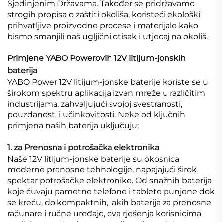
Sjedinjenim Državama. Također se pridržavamo
strogih propisa o zaštiti okoliša, koristeći ekološki
prihvatljive proizvodne procese i materijale kako
bismo smanjili naš ugljični otisak i utjecaj na okoliš.
Primjene YABO Powerovih 12V litijum-jonskih
baterija
YABO Power 12V litijum-jonske baterije koriste se u
širokom spektru aplikacija izvan mreže u različitim
industrijama, zahvaljujući svojoj svestranosti,
pouzdanosti i učinkovitosti. Neke od ključnih
primjena naših baterija uključuju:
1. za Prenosna i potrošačka elektronika
Naše 12V litijum-jonske baterije su okosnica
moderne prenosne tehnologije, napajajući širok
spektar potrošačke elektronike. Od snažnih baterija
koje čuvaju pametne telefone i tablete punjene dok
se kreću, do kompaktnih, lakih baterija za prenosne
računare i ručne uređaje, ova rješenja korisnicima