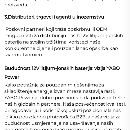
proizvoda.
3
.
Distributeri, trgovci i agenti u inozemstvu
·
Poslovni partneri koji traže opskrbnu ili OEM
mogućnosti za distribuciju naših 12V litijum-jonskih
baterija na svojim tržištima, koristeći naše
konkurentne cijene i pouzdan lanac opskrbe kao
izvornu tvornicu.
Budućnost 12V litijum-jonskih baterija: vizija YABO
Power
Kako potražnja za pouzdanim rješenjima za
skladištenje energije izvan mreže nastavlja rasti,
YABO Power je dobro pozicioniran da podrži potrebe
naših globalnih partnera. Naša posvećenost kvaliteti,
prilagođavanju i korisničkoj usluzi pozicionirala nas
je kao pouzdanog proizvođača B2B, a naša vizija za
budućnost usmjerena je na usavršavanje naših
energetskih rješenja izvan mreže i proširenje naših