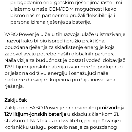
prilagođenim energetskim rješenjima raste i mi
ulažemo u naše OEM/ODM mogućnosti kako
bismo našim partnerima pružali fleksibilnija i
personalizirana rješenja za baterije.
YABO Power je u čelu tih razvoja, ulaže u istraživanje
i razvoj kako bi bio ispred i pružio praktična,
pouzdana rješenja za skladištenje energije koja
zadovoljavaju potrebe naših globalnih partnera.
Naša vizija za budućnost je postati vodeći dobavljač
12V litijum-jonskih baterija izvan mreže, podupirući
prijelaz na održivu energiju i osnažujući naše
partnere da svojim kupcima pružaju inovativna
rješenja.
Zaključak
Zaključno, YABO Power je profesionalni
proizvodnja
12V litijum-jonskih baterija
u skladu s člankom 21.
stavkom 1. Naš fokus na kvalitetu, prilagođavanje i
korisničku uslugu postavio nas je za pouzdanog