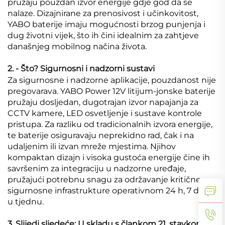
pružaju pouzdan izvor energije gdje god da se
nalaze. Dizajnirane za prenosivost i učinkovitost,
YABO baterije imaju mogućnosti brzog punjenja i
dug životni vijek, što ih čini idealnim za zahtjeve
današnjeg mobilnog načina života.
2. - Što? Sigurnosni i nadzorni sustavi
Za sigurnosne i nadzorne aplikacije, pouzdanost nije
pregovarava. YABO Power 12V litijum-jonske baterije
pružaju dosljedan, dugotrajan izvor napajanja za
CCTV kamere, LED osvetljenje i sustave kontrole
pristupa. Za razliku od tradicionalnih izvora energije,
te baterije osiguravaju neprekidno rad, čak i na
udaljenim ili izvan mreže mjestima. Njihov
kompaktan dizajn i visoka gustoća energije čine ih
savršenim za integraciju u nadzorne uređaje,
pružajući potrebnu snagu za održavanje kritične
sigurnosne infrastrukture operativnom 24 h, 7 dana
u tjednu.
3. Slijedi sljedeće: U skladu s člankom 21. stavkom 2.