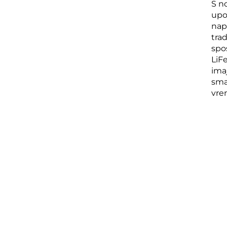
S n
upo
nap
tra
spos
LiF
ima
sma
vre