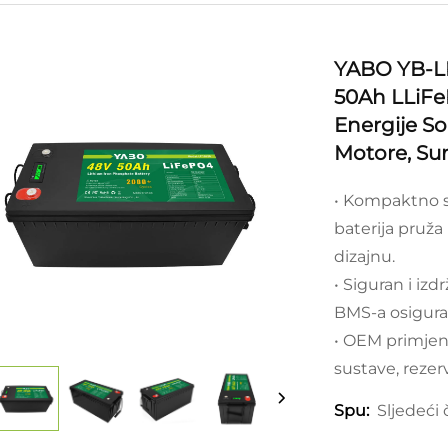
YABO YB-L
50Ah LLiFe
Energije So
Motore, Su
• Kompaktno s
baterija pruž
dizajnu.
• Siguran i izd
BMS-a osigurav
• OEM primjen
sustave, rezer
Sljedeći 
Spu: