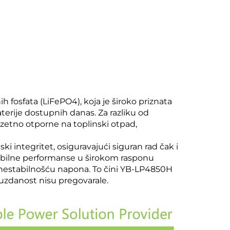
fosfata (LiFePO4), koja je široko priznata
aterije dostupnih danas. Za razliku od
zuzetno otporne na toplinski otpad,
ki integritet, osiguravajući siguran rad čak i
stabilne performanse u širokom rasponu
 nestabilnošću napona. To čini YB-LP4850H
uzdanost nisu pregovarale.