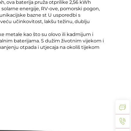
 ova baterija pruža otprilike 2,56 kWh
ve solarne energije, RV-ove, pomorski pogon,
unikacijske bazne st U usporedbi s
eću učinkovitost, lakšu težinu, dublju
e metale kao što su olovo ili kadmijum i
alnim baterijama. S dužim životnim vijekom i
enju otpada i utjecaja na okoliš tijekom