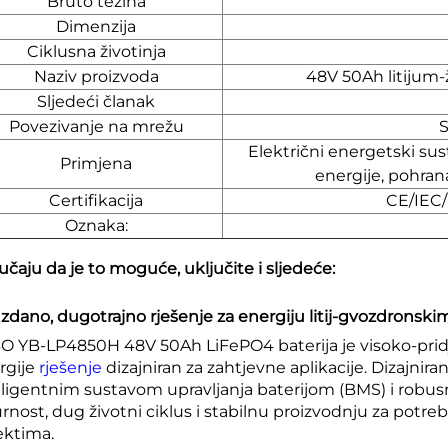
Bruto težina
Dimenzija
Ciklusna životinja
Naziv proizvoda
48V 50Ah litijum-
Sljedeći članak
Povezivanje na mrežu
S
Električni energetski sus
Primjena
energije, pohran
Certifikacija
CE/IEC
Oznaka:
učaju da je to moguće, uključite i sljedeće:
zdano, dugotrajno rješenje za energiju litij-gvozdronski
O YB-LP4850H 48V 50Ah LiFePO4 baterija je visoko-pridjel
rgije
rješenje
dizajniran za zahtjevne aplikacije. Dizajn
eligentnim sustavom upravljanja baterijom (BMS) i robus
urnost, dug životni ciklus i stabilnu proizvodnju za potr
ektima.