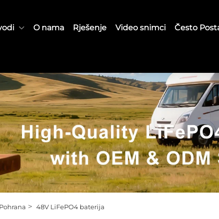
vodi
O nama
Rješenje
Video snimci
Često Posta
>
Pohrana
48V LiFePO4 baterija