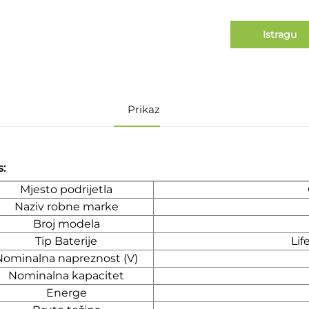
Istragu
Prikaz
s:
Mjesto podrijetla
Naziv robne marke
Broj modela
Tip Baterije
Lif
Nominalna napreznost (V)
Nominalna kapacitet
Energe