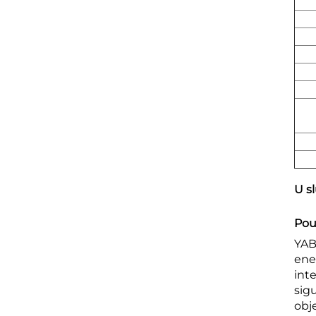
U sl
Pou
YAB
ene
int
sig
obj