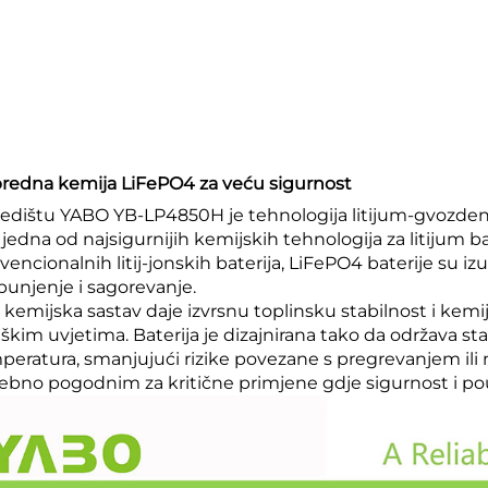
redna kemija LiFePO4 za veću sigurnost
redištu YABO YB-LP4850H je tehnologija litijum-gvozdenih 
 jedna od najsigurnijih kemijskih tehnologija za litijum b
vencionalnih litij-jonskih baterija, LiFePO4 baterije su i
punjenje i sagorevanje.
kemijska sastav daje izvrsnu toplinsku stabilnost i kemijs
eškim uvjetima. Baterija je dizajnirana tako da održava 
peratura, smanjujući rizike povezane s pregrevanjem ili
ebno pogodnim za kritične primjene gdje sigurnost i po