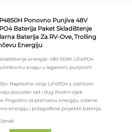
P4850H Ponovno Punjiva 48V
PO4 Baterija Paket Skladištenje
larna Baterija Za RV-Ove, Trolling
nčevu Energiju
kladištenje energije: 48V 50Ah LiFePO4
a učinkovitu snagu u laganom, punjivom
ržljiv: Napredne ćelije LiFePO4 s zaštitom
aju pouzdan rad i dug životni vijek.
e: Pogodno za prenosnu energiju, solarne
vno energiju i prilagođene projekte baterija.
članak: