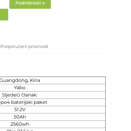
Podrobnosti o
slučaju
Preporučeni proizvodi
Guangdong, Kina
Yabo
Sljedeći članak:
epo4 baterijski paket
51.2V
50Ah
2560wh