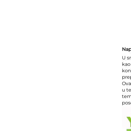
Nap
U s
kao
kon
pre
Ova 
u t
tem
pos