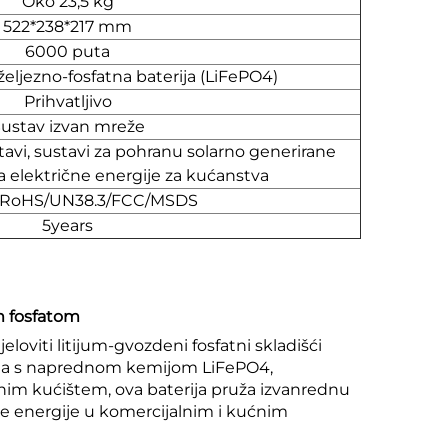
Oko 23,5 kg
522*238*217 mm
6000 puta
željezno-fosfatna baterija (LiFePO4)
Prihvatljivo
ustav izvan mreže
tavi, sustavi za pohranu solarno generirane
a električne energije za kućanstva
/RoHS/UN38.3/FCC/MSDS
5years
m fosfatom
oviti litijum-gvozdeni fosfatni skladišći
irana s naprednom kemijom LiFePO4,
nim kućištem, ova baterija pruža izvanrednu
ebe energije u komercijalnim i kućnim