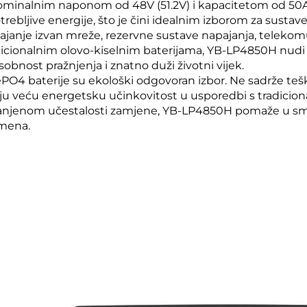
ominalnim naponom od 48V (51.2V) i kapacitetom od 50Ah,
trebljive energije, što je čini idealnim izborom za susta
ajanje izvan mreže, rezervne sustave napajanja, telekom
dicionalnim olovo-kiselnim baterijama, YB-LP4850H nudi v
obnost pražnjenja i znatno duži životni vijek.
ePO4 baterije su ekološki odgovoran izbor. Ne sadrže tešk
ju veću energetsku učinkovitost u usporedbi s tradicion
njenom učestalosti zamjene, YB-LP4850H pomaže u smanj
mena.