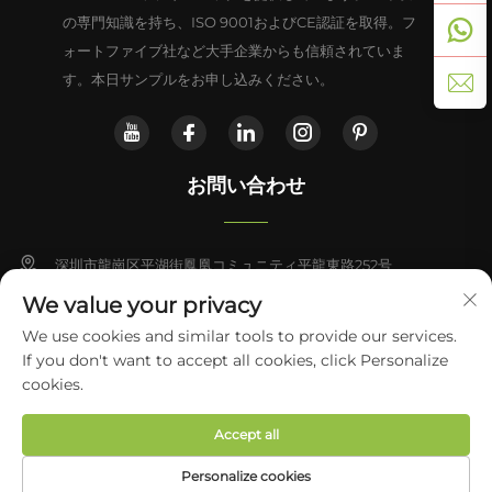
の専門知識を持ち、ISO 9001およびCE認証を取得。フ
ォートファイブ社など大手企業からも信頼されていま
す。本日サンプルをお申し込みください。
お問い合わせ
深圳市龍崗区平湖街鳳凰コミュニティ平龍東路252号
We value your privacy
+86-13828714933
We use cookies and similar tools to provide our services.
If you don't want to accept all cookies, click Personalize
[email protected]
Copyright © 2026 Shenzhen Yabo Power Technology Co., Ltd. すべて
cookies.
の権利を保有
プライバシーポリシー
Accept all
Personalize cookies