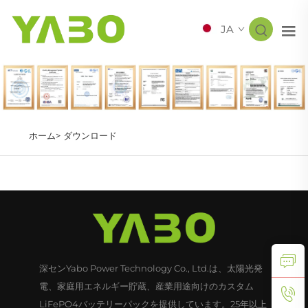
JA
ホーム>
ダウンロード
深センYabo Power Technology Co., Ltd.は、太陽光発
電、家庭用エネルギー貯蔵、産業用途向けのカスタム
LiFePO4バッテリーパックを提供しています。25年以上