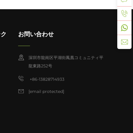
ンク
お問い合わせ
深圳市龍崗区平湖街鳳凰コミュニティ平
龍東路252号
+86-13828714933
[email protected]