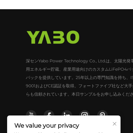
深センYabo Power Technology Co., Ltd.は、太陽
用エネルギー貯蔵、産業用途向けのカスタムLiFePO4バ
パックを提供しています。25年以上の専門知識を持ち、I
9001およびCE認証を取得。フォートファイブ社など大
らも信頼されています。本日サンプルをお申し込みくだ
We value your privacy