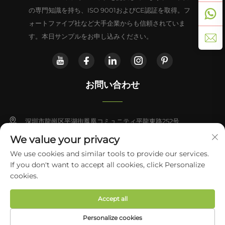
の専門知識を持ち、ISO 9001およびCE認証を取得。フ
ォートファイブ社など大手企業からも信頼されていま
す。本日サンプルをお申し込みください。
お問い合わせ
深圳市龍崗区平湖街鳳凰コミュニティ平龍東路252号
We value your privacy
+86-13828714933
We use cookies and similar tools to provide our services.
If you don't want to accept all cookies, click Personalize
[email protected]
Copyright © 2026 Shenzhen Yabo Power Technology Co., Ltd. すべて
cookies.
の権利を保有
プライバシーポリシー
Accept all
Personalize cookies