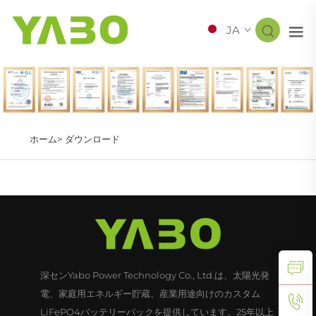
JA
ホーム>
ダウンロード
深センYabo Power Technology Co., Ltd.は、太陽光発
電、家庭用エネルギー貯蔵、産業用途向けのカスタム
LiFePO4バッテリーパックを提供しています。25年以上