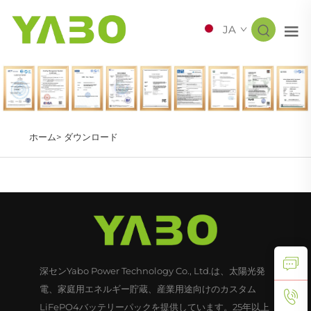
JA
ホーム>
ダウンロード
深センYabo Power Technology Co., Ltd.は、太陽光発
電、家庭用エネルギー貯蔵、産業用途向けのカスタム
LiFePO4バッテリーパックを提供しています。25年以上