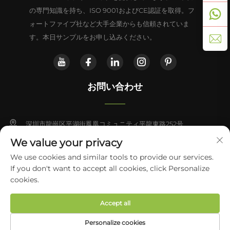
の専門知識を持ち、ISO 9001およびCE認証を取得。フ
ォートファイブ社など大手企業からも信頼されていま
す。本日サンプルをお申し込みください。
お問い合わせ
深圳市龍崗区平湖街鳳凰コミュニティ平龍東路252号
We value your privacy
+86-13828714933
We use cookies and similar tools to provide our services.
If you don't want to accept all cookies, click Personalize
[email protected]
Copyright © 2026 Shenzhen Yabo Power Technology Co., Ltd. すべて
cookies.
の権利を保有
プライバシーポリシー
Accept all
Personalize cookies