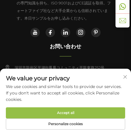
の専門知識を持ち、ISO 9001およびCE認証を取得。フ
ォートファイブ社など大手企業からも信頼されていま
す。本日サンプルをお申し込みください。
お問い合わせ
深圳市龍崗区平湖街鳳凰コミュニティ平龍東路252号
We value your privacy
+86-13828714933
We use cookies and similar tools to provide our services.
If you don't want to accept all cookies, click Personalize
[email protected]
Copyright © 2026 Shenzhen Yabo Power Technology Co., Ltd. すべて
cookies.
の権利を保有
プライバシーポリシー
Accept all
Personalize cookies