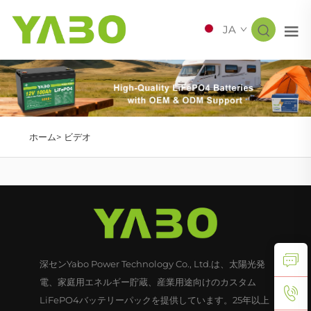
JA
ホーム>
ビデオ
深センYabo Power Technology Co., Ltd.は、太陽光発
電、家庭用エネルギー貯蔵、産業用途向けのカスタム
LiFePO4バッテリーパックを提供しています。25年以上