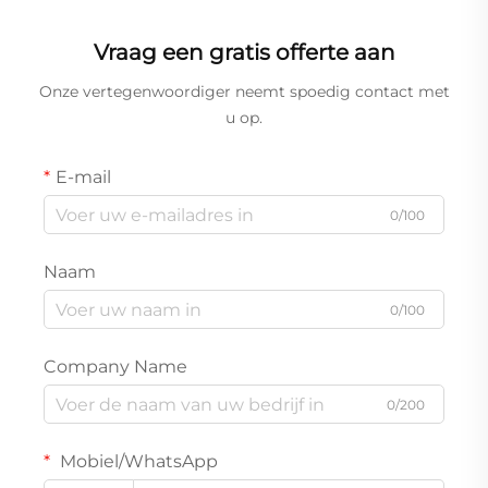
Voeding Thuis
campers,
Energieopslag Deep
zonnegeneratoren en
Vraag een gratis offerte aan
Cycle Lithium-IJzer-
draagbare
Fosfaat Accu's voor RV,
energiesystemen
Onze vertegenwoordiger neemt spoedig contact met
Boot, UPS
u op.
E-mail
0/100
Naam
0/100
Company Name
0/200
Mobiel/WhatsApp