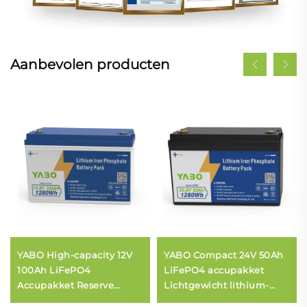
Aanbevolen producten
YABO High-capacity 12V
YABO Compact 24V 50Ah
100Ah LiFePO4
LiFePO4 accupakket
Accupakket Reserve
Lichtgewicht lithium-
Onderbrekingsvrije
ijzerfosfaataccu voor