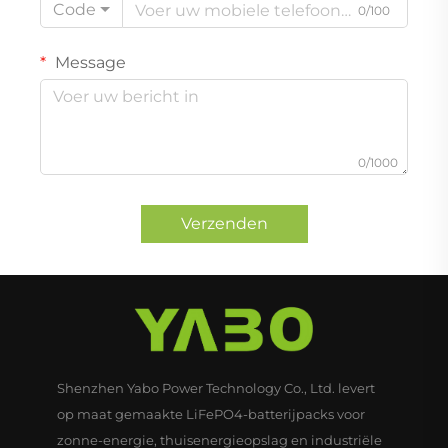
Code
0/100
Message
0/1000
Verzenden
Shenzhen Yabo Power Technology Co., Ltd. levert
op maat gemaakte LiFePO4-batterijpacks voor
zonne-energie, thuisenergieopslag en industriële