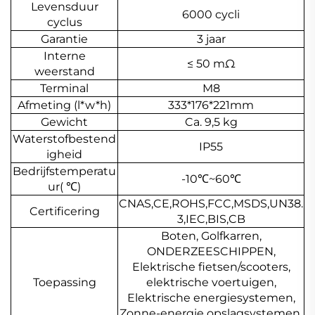
Levensduur
6000 cycli
cyclus
Garantie
3 jaar
Interne
≤ 50 mΩ
weerstand
Terminal
M8
Afmeting (l*w*h)
333*176*221mm
Gewicht
Ca. 9,5 kg
Waterstofbestend
IP55
igheid
Bedrijfstemperatu
-10
℃
~60
℃
ur(
℃
)
CNAS,CE,ROHS,FCC,MSDS,UN38.
Certificering
3,IEC,BIS,CB
Boten, Golfkarren,
ONDERZEESCHIPPEN,
Elektrische fietsen/scooters,
Toepassing
elektrische voertuigen,
Elektrische energiesystemen,
Zonne-energie opslagsystemen,