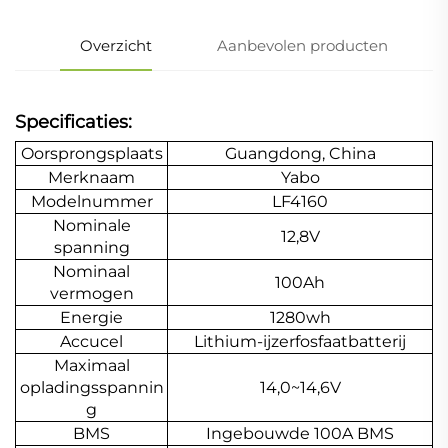
Overzicht
Aanbevolen producten
Specificaties:
Oorsprongsplaats
Guangdong, China
Merknaam
Yabo
Modelnummer
LF4160
Nominale
12,8V
spanning
Nominaal
100Ah
vermogen
Energie
1280wh
Accucel
Lithium-ijzerfosfaatbatterij
Maximaal
opladingsspannin
14,0~14,6V
g
BMS
Ingebouwde 100A BMS