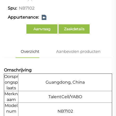
NB7102
Spu:
Appurtenance:
Aanvraag
Zaakdetails
Overzicht
Aanbevolen producten
Omschrijving
Oorspr
ongsp
Guangdong, China
laats
Merkn
TalentCell/YABO
aam
Model
num
NB7102