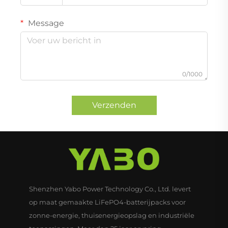
Message
0/1000
Verzenden
Shenzhen Yabo Power Technology Co., Ltd. levert
op maat gemaakte LiFePO4-batterijpacks voor
zonne-energie, thuisenergieopslag en industriële