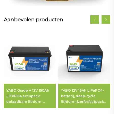
Aanbevolen producten
YABO Grade A 12V 150Ah
YABO 12V 15Ah LiFePO4-
LiFePO4 accupack
batterij, deep-cycle
oplaadbare lithium-
lithium-ijzerfosfaatpack
ijzerfosfaat deep cycle
voor kinderauto's,
accu voor boten, campers
viszoeker, trollmotor,