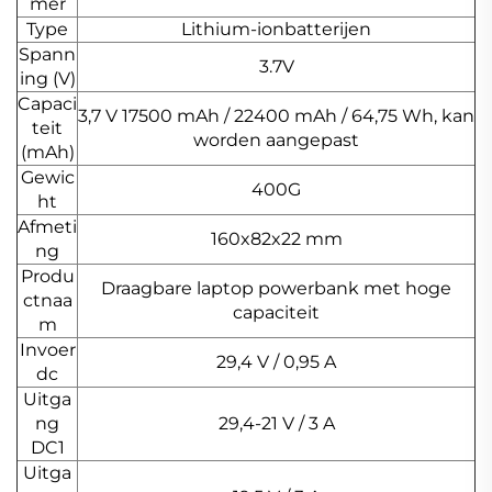
mer
Type
Lithium-ionbatterijen
Spann
3.7V
ing (V)
Capaci
3,7 V 17500 mAh / 22400 mAh / 64,75 Wh, kan
teit
worden aangepast
(mAh)
Gewic
400G
ht
Afmeti
160x82x22 mm
ng
Produ
Draagbare laptop powerbank met hoge
ctnaa
capaciteit
m
Invoer
29,4 V / 0,95 A
dc
Uitga
ng
29,4-21 V / 3 A
DC1
Uitga