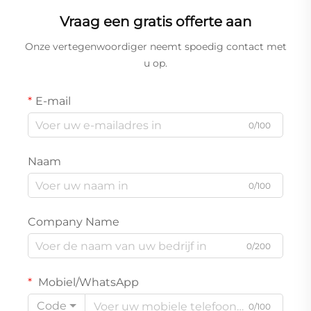
en zonne-energieopslag
elektrische rolstoel,
Vraag een gratis offerte aan
zonnesysteem en back-
upstroom
Onze vertegenwoordiger neemt spoedig contact met
u op.
E-mail
0/100
Naam
0/100
Company Name
0/200
Mobiel/WhatsApp
Code
0/100