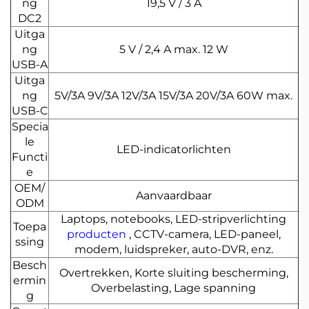
ng
19,5 V / 3 A
DC2
Uitga
ng
5 V / 2,4 A max. 12 W
USB-A
Uitga
ng
5V/3A 9V/3A 12V/3A 15V/3A 20V/3A 60W max.
USB-C
Specia
le
LED-indicatorlichten
Functi
e
OEM/
Aanvaardbaar
ODM
Laptops, notebooks, LED-stripverlichting
Toepa
producten
, CCTV-camera, LED-paneel,
ssing
modem, luidspreker, auto-DVR, enz.
Besch
Overtrekken, Korte sluiting bescherming,
ermin
Overbelasting, Lage spanning
g