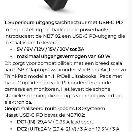
1. Superieure uitgangsarchitectuur met USB-C PD
In tegenstelling tot traditionele powerbanks
introduceert de NB7102 een USB-C PD-uitgang die
in staat is om te leveren:
5V / 9V / 12V / 15V / 20V tot 3A
maximaal uitgangsvermogen van 60 W
Dit zorgt voor compatibiliteit met een breed scala
aan USB-C laptops, waaronder MacBook Air, Lenovo
ThinkPad modellen, HP/Dell ultrabooks, iPads met
Type-C opladen, en vele PD-ondersteunende
camera's en monitoren. Het levert de schone,
stabiele spanning die nodig is voor hoogwaardige
elektronica.
Geoptimaliseerd multi-poorts DC-systeem
Naast USB-C PD bevat de NB7102:
DC1 (IN):
29,4 V / 0,95 A laadpoort
DC2 (UIT):
24 V (29,4–21 V) / 3 A en 19,5 V / 3 A