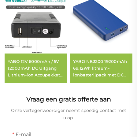
YABO 12V 6000mAh / 5V
YABO NB3200 19200mAh
12000mAh DC Uitgang
69,12Wh lithium-
Lithium-ion Accupakket
ionbatterijpack met DC
YB1206000-USB 12V
12V/5V-uitgang en USB-C
Draagbare Li-ion
PD draagbare oplader
Powerbank voor LED-
powerbank
Vraag een gratis offerte aan
strip, CCTV-camera en
meer
Onze vertegenwoordiger neemt spoedig contact met
u op.
E-mail