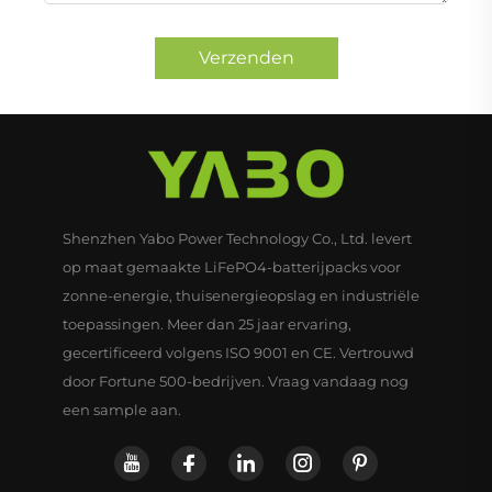
Verzenden
Shenzhen Yabo Power Technology Co., Ltd. levert
op maat gemaakte LiFePO4-batterijpacks voor
zonne-energie, thuisenergieopslag en industriële
toepassingen. Meer dan 25 jaar ervaring,
gecertificeerd volgens ISO 9001 en CE. Vertrouwd
door Fortune 500-bedrijven. Vraag vandaag nog
een sample aan.