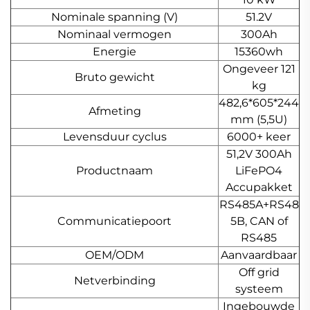
Nominale spanning (V)
51.2V
Nominaal vermogen
300Ah
Energie
15360wh
Ongeveer 121
Bruto gewicht
kg
482,6*605*244
Afmeting
mm (5,5U)
Levensduur cyclus
6000+ keer
51,2V 300Ah
Productnaam
LiFePO4
Accupakket
RS485A+RS48
Communicatiepoort
5B, CAN of
RS485
OEM/ODM
Aanvaardbaar
Off grid
Netverbinding
systeem
Ingebouwde