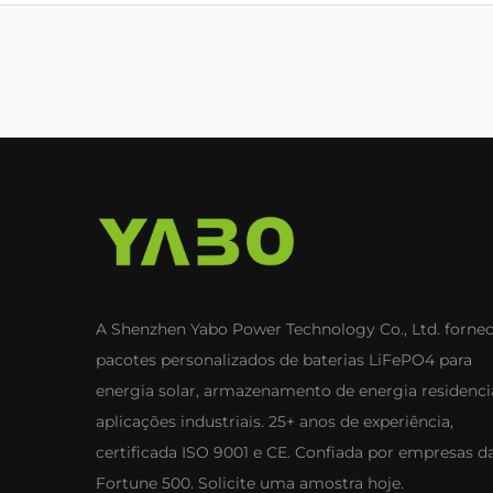
A Shenzhen Yabo Power Technology Co., Ltd. forne
pacotes personalizados de baterias LiFePO4 para
energia solar, armazenamento de energia residenci
aplicações industriais. 25+ anos de experiência,
certificada ISO 9001 e CE. Confiada por empresas d
Fortune 500. Solicite uma amostra hoje.