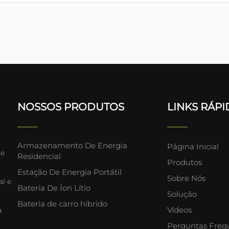
NOSSOS PRODUTOS
LINKS RÁP
Armazenamento De Energia
Página Inicial
ce
Residencial
Produtos
Estação De Energia Portátil
Sobre Nós
al e
Bateria De Íon Lítio
Solução
Bateria de carro híbrido
Vídeos
a
Perguntas Freq