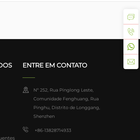
IDOS
ENTRE EM CONTATO
Nº 252, Rua Pinglong Leste,
Comunidade Fenghuang, Rua
Pinghu, Distrito de Longgang,
Shenzhen
+86-13828714933
uentes