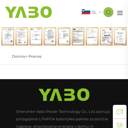
SL
Domov>
Prenos
Shenzhen Yabo Power Technology Co., Ltd. ponuja
prilagojene LiFePO4 baterijske pakete za sončne
naprave, shranjevanje energije v domu in