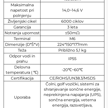
Maksimalna
napetost pri
14,0~14,6 V
polnjenju
Življenjski cikel
6000 ciklov
Garancija
3 leta
Notranja upornost
≤50mΩ
Terminal
M6
Dimenzije (D*Š*V)
224*150*177mm
Teža
Približno 5,1 kg
Odpor vodi in
IP55
prahu
Delovna
-20
℃
~60
℃
temperatura (
℃
)
Certifikacija
CE/ROHS/UN38.3/MSDS
Čolni, golf vozički, sistemi za
shranjevanje sončne energije,
neprekinjena napajanja (UPS),
Uporaba
sončna energija, veterna
energija, razsvetljava,