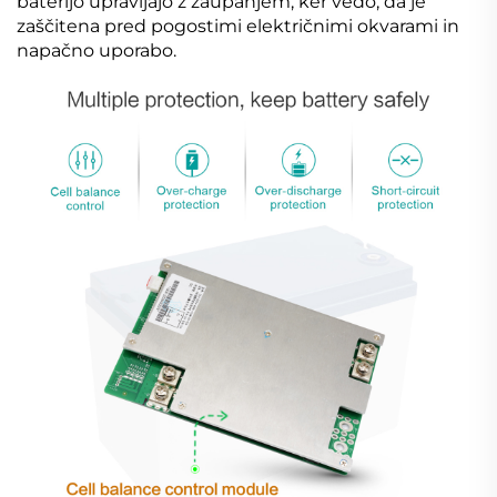
baterijo upravljajo z zaupanjem, ker vedo, da je
zaščitena pred pogostimi električnimi okvarami in
napačno uporabo.