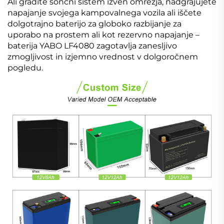
Ali gradite sončni sistem izven omrežja, nadgrajujete
napajanje svojega kampovalnega vozila ali iščete
dolgotrajno baterijo za globoko razbijanje za
uporabo na prostem ali kot rezervno napajanje –
baterija YABO LF4080 zagotavlja zanesljivo
zmogljivost in izjemno vrednost v dolgoročnem
pogledu.