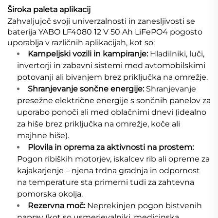
Široka paleta aplikacij
Zahvaljujoč svoji univerzalnosti in zanesljivosti se
baterija YABO LF4080 12 V 50 Ah LiFePO4 pogosto
uporablja v različnih aplikacijah, kot so:
Kampeljski vozili in kampiranje:
Hladilniki, luči,
invertorji in zabavni sistemi med avtomobilskimi
potovanji ali bivanjem brez priključka na omrežje.
Shranjevanje sončne energije:
Shranjevanje
presežne električne energije s sončnih panelov za
uporabo ponoči ali med oblačnimi dnevi (idealno
za hiše brez priključka na omrežje, koče ali
majhne hiše).
Plovila in oprema za aktivnosti na prostem:
Pogon ribiških motorjev, iskalcev rib ali opreme za
kajakarjenje – njena trdna gradnja in odpornost
na temperature sta primerni tudi za zahtevna
pomorska okolja.
Rezervna moč:
Neprekinjen pogon bistvenih
naprav (kot so usmerjevalniki, medicinska