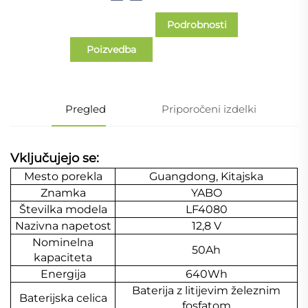
Podrobnosti
Poizvedba
primera
Pregled
Priporočeni izdelki
Vključujejo se:
Mesto porekla
Guangdong, Kitajska
Znamka
YABO
Številka modela
LF4080
Nazivna napetost
12,8 V
Nominelna
50Ah
kapaciteta
Energija
640Wh
Baterija z litijevim železnim
Baterijska celica
fosfatom