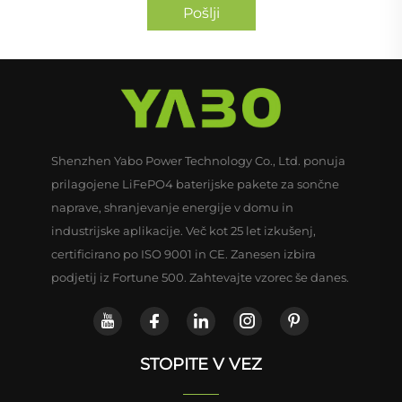
Pošlji
Shenzhen Yabo Power Technology Co., Ltd. ponuja
prilagojene LiFePO4 baterijske pakete za sončne
naprave, shranjevanje energije v domu in
industrijske aplikacije. Več kot 25 let izkušenj,
certificirano po ISO 9001 in CE. Zanesen izbira
podjetij iz Fortune 500. Zahtevajte vzorec še danes.
STOPITE V VEZ