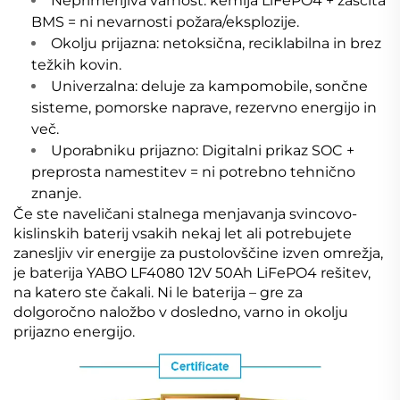
Neprimerljiva varnost: kemija LiFePO4 + zaščita
BMS = ni nevarnosti požara/eksplozije.
Okolju prijazna: netoksična, reciklabilna in brez
težkih kovin.
Univerzalna: deluje za kampomobile, sončne
sisteme, pomorske naprave, rezervno energijo in
več.
Uporabniku prijazno: Digitalni prikaz SOC +
preprosta namestitev = ni potrebno tehnično
znanje.
Če ste naveličani stalnega menjavanja svincovo-
kislinskih baterij vsakih nekaj let ali potrebujete
zanesljiv vir energije za pustolovščine izven omrežja,
je baterija YABO LF4080 12V 50Ah LiFePO4 rešitev,
na katero ste čakali. Ni le baterija – gre za
dolgoročno naložbo v dosledno, varno in okolju
prijazno energijo.