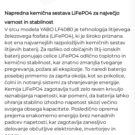
Napredna kemična sestava LiFePO4 za največjo
varnost in stabilnost
V srcu modela YABO LF4080 je tehnologija litijevega
železovega fosfata (LiFePO4), ki je široko priznana
kot ena najvarnejših razpoložljivih kemičnih sestav
litijevih baterij. Za razliko od običajnih litij-ionskih
baterij ponujajo celice LiFePO4 odlično toplotno in
kemično stabilnost, kar znatno zmanjša tveganje
pregrevanja, požara ali eksplozije. To naredi baterijo
posebej primerno za zaprta okolja, kot so prikolice,
čolni in notranji sistemi za shranjevanje energije.
Kemija LiFePO4 zagotavlja tudi zelo raven krivuljo
raznabijanja napetosti, kar pomeni, da baterija lahko
ohranja stabilno izhodno napetost skozi večino
svojega obsega kapacitete. Posledično oprema
prejema enakomerno energijo brez nenadnih
padcev napetosti, kar zagotavlja zanesljivo
delovanje občutljive elektronike, invertorjev in