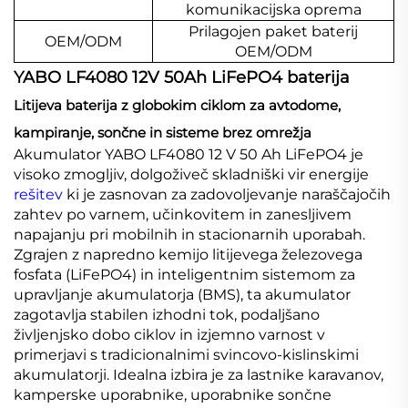
komunikacijska oprema
Prilagojen paket baterij
OEM/ODM
OEM/ODM
YABO LF4080 12V 50Ah LiFePO4 baterija
Litijeva baterija z globokim ciklom za avtodome,
kampiranje, sončne in sisteme brez omrežja
Akumulator YABO LF4080 12 V 50 Ah LiFePO4 je
visoko zmogljiv, dolgoživeč skladniški vir energije
rešitev
ki je zasnovan za zadovoljevanje naraščajočih
zahtev po varnem, učinkovitem in zanesljivem
napajanju pri mobilnih in stacionarnih uporabah.
Zgrajen z napredno kemijo litijevega železovega
fosfata (LiFePO4) in inteligentnim sistemom za
upravljanje akumulatorja (BMS), ta akumulator
zagotavlja stabilen izhodni tok, podaljšano
življenjsko dobo ciklov in izjemno varnost v
primerjavi s tradicionalnimi svincovo-kislinskimi
akumulatorji. Idealna izbira je za lastnike karavanov,
kamperske uporabnike, uporabnike sončne