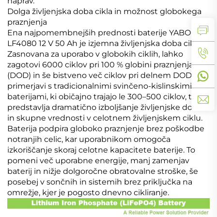
naprav.
Dolga življenjska doba cikla in možnost globokega
praznjenja
Ena najpomembnejših prednosti baterije YABO
LF4080 12 V 50 Ah je izjemna življenjska doba cikla.
Zasnovana za uporabo v globokih ciklih, lahko
zagotovi 6000 ciklov pri 100 % globini praznjenja
(DOD) in še bistveno več ciklov pri delnem DOD. V
primerjavi s tradicionalnimi svinčeno-kislinskimi
baterijami, ki običajno trajajo le 300–500 ciklov, to
predstavlja dramatično izboljšanje življenjske dobe
in skupne vrednosti v celotnem življenjskem ciklu.
Baterija podpira globoko praznjenje brez poškodbe
notranjih celic, kar uporabnikom omogoča
izkoriščanje skoraj celotne kapacitete baterije. To
pomeni več uporabne energije, manj zamenjav
baterij in nižje dolgoročne obratovalne stroške, še
posebej v sončnih in sistemih brez priključka na
omrežje, kjer je pogosto dnevno cikliranje.