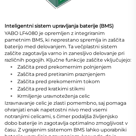
Inteligentni sistem upravljanja baterije (BMS)
YABO LF4080 je opremljen z integriranim
pametnim BMS, ki neprestano spremlja in zaščita
baterijo med delovanjem. Ta večplastni sistem
zaščite zagotavlja varno in zanesljivo delovanje pri
različnih pogojih. Ključne funkcije zaščite vključujejo:
Zaščita pred prekomernim polnjenjem
Zaščita pred pretiranim praznjenjem
Zaščita pred prekomernim tokom
Zaščita pred kratkimi stikmi
Krmiljenje uravnoteženja celic
Izravnavanje celic je zlasti pomembno, saj pomaga
ohranjati enak napetostni nivo med vsemi
notranjimi celicami, s čimer podaljša življenjsko
dobo baterije in zagotavlja optimalno zmogljivost v
času. Z vgrajenim sistemom BMS lahko uporabniki