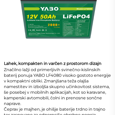
Lahek, kompakten in varčen z prostorom dizajn
Značilno lažji od primerljivih svinečno-kislinskih
baterij ponuja YABO LF4080 visoko gostoto energije
v kompaktni obliki. Zmanjšana teža olajša
namestitev in izboljša skupno učinkovitost sistema,
še posebej v mobilnih aplikacijah, kot so karavane,
kamperski avtomobili, čolni in prenosne sončne
naprave.
Čeprav je majhen, je ohišje baterije trdno in trajno
ter zasnovano za odpornejše obrabne pogoje,