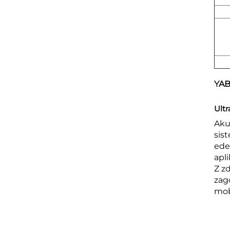
YAB
Ultr
Aku
sis
ede
apl
Z z
zag
mob