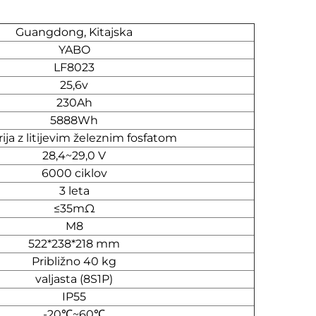
Guangdong, Kitajska
YABO
LF8023
25,6v
230Ah
5888Wh
ija z litijevim železnim fosfatom
28,4~29,0 V
6000 ciklov
3 leta
≤35mΩ
M8
522*238*218 mm
Približno 40 kg
valjasta (8S1P)
IP55
-20℃~60℃