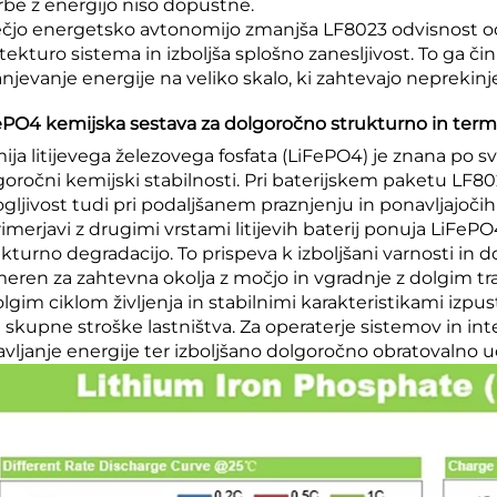
rbe z energijo niso dopustne.
ečjo energetsko avtonomijo zmanjša LF8023 odvisnost od
tekturo sistema in izboljša splošno zanesljivost. To ga či
anjevanje energije na veliko skalo, ki zahtevajo neprekinj
ePO4 kemijska sestava za dolgoročno strukturno in term
ija litijevega železovega fosfata (LiFePO4) je znana po
goročni kemijski stabilnosti. Pri baterijskem paketu LF8
ljivost tudi pri podaljšanem praznjenju in ponavljajočih 
rimerjavi z drugimi vrstami litijevih baterij ponuja LiFeP
kturno degradacijo. To prispeva k izboljšani varnosti in do
meren za zahtevna okolja z močjo in vgradnje z dolgim tr
olgim ciklom življenja in stabilnimi karakteristikami izp
a skupne stroške lastništva. Za operaterje sistemov in i
avljanje energije ter izboljšano dolgoročno obratovalno u