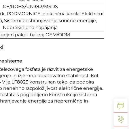
CE/ROHS/UN38.3/MSDS
ark, PODMORNICE, električna vozila, Električni
ki, Sistemi za shranjevanje sončne energije,
Neprekinjena napajanja
lagojen paket baterij OEM/ODM
ki
lne sisteme
elezovega fosfata je razvit za energetske
jenje in izjemno obratovalno stabilnost. Kot
 V je LF8023 konstruiran tako, da podpira
o nenehno razpoložljivost električne energije.
fosfata s poglobljeno konstrukcijo sistema
shranjevanje energije za nepremične in