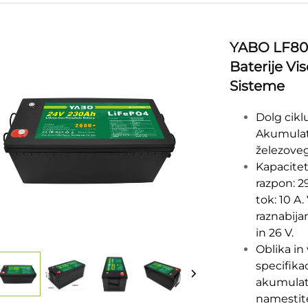
YABO LF802
Baterije Vi
Sisteme
Dolg ciklu
Akumulato
železovega
Kapacitet
razpon: 29
tok: 10 A
raznabija
in 26 V.
Oblika in
specifika
akumulato
namestit