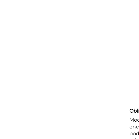
Obl
Mod
ene
pod