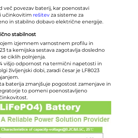
 več povezav baterij, kar poenostavi
ni učinkovitim
rešitev
za sisteme za
eno in stabilno dobavo električne energije.
ično stabilnost
 svojem izjemnem varnostnem profilu in
023 ta kemijska sestava zagotavlja dosledno
se ciklih polnjenja.
O4 višjo odpornost na termični napetosti in
lgi življenjski dobi, zaradi česar je LF8023
ajanjem.
usta baterija zmanjšuje pogostost zamenjave in
ntegratorje to pomeni poenostavljeno
činkovitost.