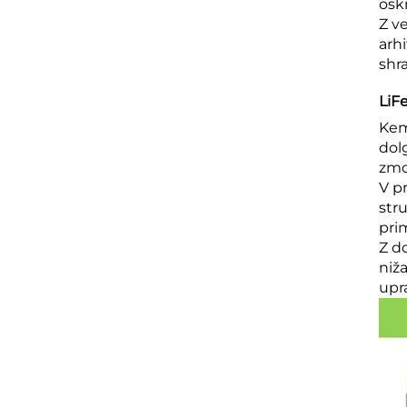
osk
Z v
arhi
shr
LiF
Kem
dol
zmog
V p
stru
pri
Z d
niž
upr