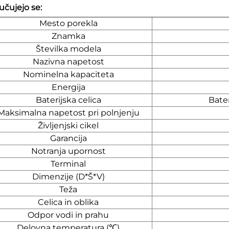
učujejo se:
Mesto porekla
Znamka
Številka modela
Nazivna napetost
Nominelna kapaciteta
Energija
Baterijska celica
Bater
Maksimalna napetost pri polnjenju
Življenjski cikel
Garancija
Notranja upornost
Terminal
Dimenzije (D*Š*V)
Teža
Celica in oblika
Odpor vodi in prahu
Delovna temperatura (℃)