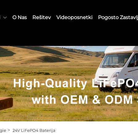
i
O Nas
Rešitev
Videoposnetki
Pogosto Zastavl
>
gie
24V LiFePO4 Baterija