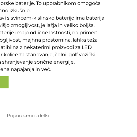
orske baterije. To uporabnikom omogoča
očno izkušnjo.
avi s svincem-kislinsko baterijo ima baterija
šjo zmogljivost, je lažja in veliko boljša.
aterije imajo odlične lastnosti, na primer:
ogljivost, majhna prostornina, lahka teža
atibilna z nekaterimi proizvodi za LED
rikolice za stanovanje, čolni, golf vozički,
a shranjevanje sončne energije,
ena napajanja in več.
Priporočeni izdelki