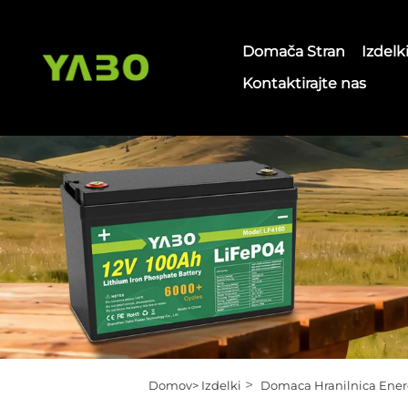
Domača Stran
Izdelk
Kontaktirajte nas
>
Domov>
Izdelki
Domaca Hranilnica Ener