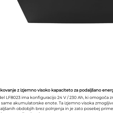
ikovanje z izjemno visoko kapaciteto za podaljšano ene
el LF8023 ima konfiguracijo 24 V / 230 Ah, ki omogoča zna
 same akumulatorske enote. Ta izjemno visoka zmoglji
aljšanih obdobjih brez polnjenja in je zato posebej primer