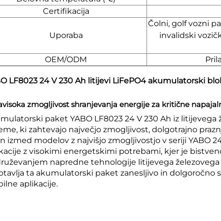
Certifikacija
Čolni, golf vozni p
Uporaba
invalidski vozič
OEM/ODM
Pri
O LF8023 24 V 230 Ah litijevi LiFePO4 akumulatorski blo
avisoka zmogljivost shranjevanja energije za kritične napaja
mulatorski paket YABO LF8023 24 V 230 Ah iz litijevega ž
teme, ki zahtevajo največjo zmogljivost, dolgotrajno prazn
n izmed modelov z najvišjo zmogljivostjo v seriji YABO 24
ikacije z visokimi energetskimi potrebami, kjer je bistven
druževanjem napredne tehnologije litijevega železovega 
otavlja ta akumulatorski paket zanesljivo in dolgoročno 
ilne aplikacije.