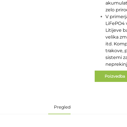
akumulat
zelo prir
V primerj
LiFePO4 vi
Litijeve b
velika zm
itd. Komp
trakove, p
sistemi z
neprekinj
Poizvedba
Pregled