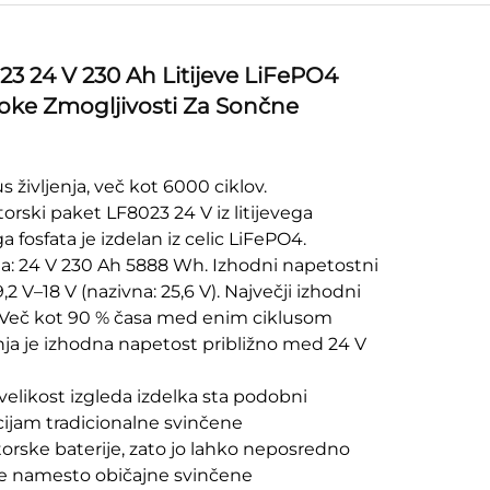
3 24 V 230 Ah Litijeve LiFePO4
soke Zmogljivosti Za Sončne
s življenja, več kot 6000 ciklov.
rski paket LF8023 24 V iz litijevega
 fosfata je izdelan iz celic LiFePO4.
a: 24 V 230 Ah 5888 Wh. Izhodni napetostni
,2 V–18 V (nazivna: 25,6 V). Največji izhodni
. Več kot 90 % časa med enim ciklusom
nja je izhodna napetost približno med 24 V
 velikost izgleda izdelka sta podobni
cijam tradicionalne svinčene
rske baterije, zato jo lahko neposredno
e namesto običajne svinčene