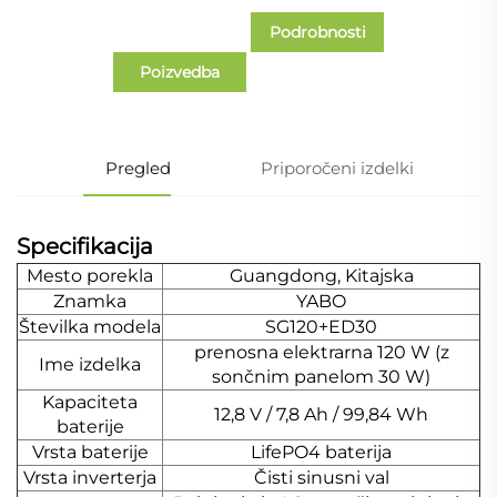
Podrobnosti
Poizvedba
primera
Pregled
Priporočeni izdelki
Specifikacija
Mesto porekla
Guangdong, Kitajska
Znamka
YABO
Številka modela
SG120+ED30
prenosna elektrarna 120 W (z
Ime izdelka
sončnim panelom 30 W)
Kapaciteta
12,8 V / 7,8 Ah / 99,84 Wh
baterije
Vrsta baterije
LifePO4 baterija
Vrsta inverterja
Čisti sinusni val