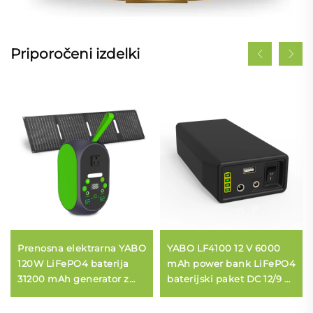
Priporočeni izdelki
Prenosna elektrarna YABO
YABO LF4100 12 V 6000
120W LiFePO4 baterija
mAh power bank LiFePO4
31200 mAh generator z
baterijski paket DC 12/9 V
možnostjo polnjenja s
in 5 V USB izhod litij-
soncem, vključno s 30W
železna fosfatna baterija