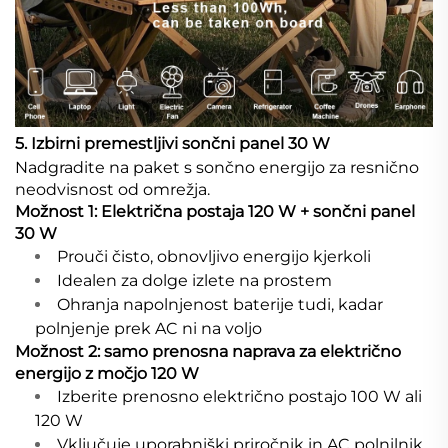
5. Izbirni premestljivi sončni panel 30 W
Nadgradite na paket s sončno energijo za resnično
neodvisnost od omrežja.
Možnost 1: Električna postaja 120 W + sončni panel
30 W
Prouči čisto, obnovljivo energijo kjerkoli
Idealen za dolge izlete na prostem
Ohranja napolnjenost baterije tudi, kadar
polnjenje prek AC ni na voljo
Možnost 2: samo prenosna naprava za električno
energijo z močjo 120 W
Izberite prenosno električno postajo 100 W ali
120 W
Vključuje uporabniški priročnik in AC polnilnik