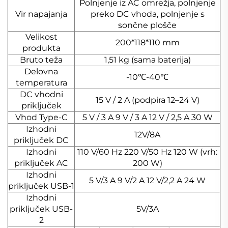
Polnjenje iz AC omrežja, polnjenje
Vir napajanja
preko DC vhoda, polnjenje s
sončne plošče
Velikost
200*118*110 mm
produkta
Bruto teža
1,51 kg (sama baterija)
Delovna
-10℃-40℃
temperatura
DC vhodni
15 V / 2 A (podpira 12–24 V)
priključek
Vhod Type-C
5 V / 3 A 9 V / 3 A 12 V / 2,5 A 30 W
Izhodni
12V/8A
priključek DC
Izhodni
110 V/60 Hz 220 V/50 Hz 120 W (vrh:
priključek AC
200 W)
Izhodni
5 V/3 A 9 V/2 A 12 V/2,2 A 24 W
priključek USB-1
Izhodni
priključek USB-
5V/3A
2