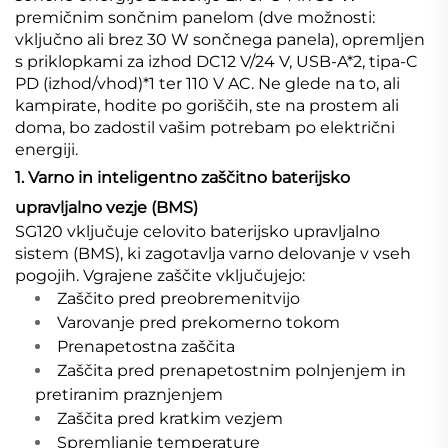
premičnim sončnim panelom (dve možnosti:
vključno ali brez 30 W sončnega panela), opremljen
s priklopkami za izhod DC12 V/24 V, USB-A*2, tipa-C
PD (izhod/vhod)*1 ter 110 V AC. Ne glede na to, ali
kampirate, hodite po goriščih, ste na prostem ali
doma, bo zadostil vašim potrebam po električni
energiji.
1. Varno in inteligentno zaščitno baterijsko
upravljalno vezje (BMS)
SG120 vključuje celovito baterijsko upravljalno
sistem (BMS), ki zagotavlja varno delovanje v vseh
pogojih. Vgrajene zaščite vključujejo:
Zaščito pred preobremenitvijo
Varovanje pred prekomerno tokom
Prenapetostna zaščita
Zaščita pred prenapetostnim polnjenjem in
pretiranim praznjenjem
Zaščita pred kratkim vezjem
Spremljanje temperature