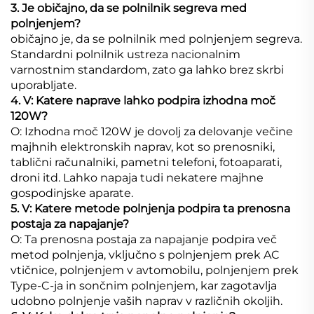
3. Je običajno, da se polnilnik segreva med
polnjenjem?
običajno je, da se polnilnik med polnjenjem segreva.
Standardni polnilnik ustreza nacionalnim
varnostnim standardom, zato ga lahko brez skrbi
uporabljate.
4. V: Katere naprave lahko podpira izhodna moč
120W?
O: Izhodna moč 120W je dovolj za delovanje večine
majhnih elektronskih naprav, kot so prenosniki,
tablični računalniki, pametni telefoni, fotoaparati,
droni itd. Lahko napaja tudi nekatere majhne
gospodinjske aparate.
5. V: Katere metode polnjenja podpira ta prenosna
postaja za napajanje?
O: Ta prenosna postaja za napajanje podpira več
metod polnjenja, vključno s polnjenjem prek AC
vtičnice, polnjenjem v avtomobilu, polnjenjem prek
Type-C-ja in sončnim polnjenjem, kar zagotavlja
udobno polnjenje vaših naprav v različnih okoljih.