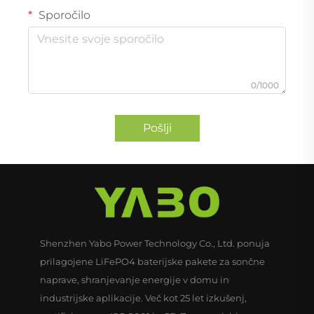
Sporočilo
0/1000
Pošlji
Shenzhen Yabo Power Technology Co., Ltd. ponuja
prilagojene LiFePO4 baterijske pakete za sončne
naprave, shranjevanje energije v domu in
industrijske aplikacije. Več kot 25 let izkušenj,