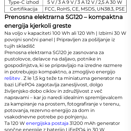
Type-C izhod
5 V / 3 A 9 V / 3 A 12 V / 2,5 A 30 W
Certifikacija
FCC, RoHS, CE, MSDS, UN38.3, PSE
Prenosna elektrarna SG120 – kompaktna
energija kjerkoli greste
Na voljo v kapaciteti 100 Wh ali 120 Wh | Izbirni 30 W
povojni sončni panel | Pripravljen za pošiljanje iz
tujih skladišč
Prenosna elektrarna SG120 je zasnovana za
pustolovce, delavce na daljavo, potnike in
gospodinjstva, ki se pripravljajo na izredne razmere
in potrebujejo kompaktno, a zmogljivo energijo
rešitev
. Z le 1,5 kg teže ta miniaturna generator na
bazi LiFePO4 zagotavlja zanesljivost, dolgo
življenjsko dobo ciklov in združljivost z več
napravami – kar jo naredi idealnim spremljevalcem
za kampiranje na prostem, fotografiranje v terenu,
potovanja, rezervno energijo za dom in
vsakodnevne potrebe po polnjenju.
Ta 120 W
energijska postaja
31200 mAh generator
sončne energije z baterijo LiFePO4 in 30 W