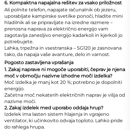
6. Kompaktna napajalna rešitev za vsako priložnost
Ali polnite telefon, napajate računalnik ob jezeru,
uporabljate kampirske svetilke ponoči, hladite mini
hladilnik ali se pripravljate na izredne razmere –
prenosna naprava za električno energijo vam
zagotavlja zanesljivo energijo kadarkoli in kjerkoli jo
potrebujete.
Lahka, trpežna in vsestranska – SG120 je zasnovana
tako, da napaja vaše avanture, delo in varnost.
Pogosto zastavljena vprašanja
1. Zakaj naprave ni mogoče uporabiti, čeprav je njena
moč v območju nazivne izhodne moči izdelka?
Moč izdelka je manj kot 20 %; potrebno je dopolniti
energijo.
Začetna moč nekaterih električnih naprav je višja od
nazivne moči.
2. Zakaj izdelek med uporabo oddaja hrup?
Izdelek ima lasten sistem hlajenja in vgrajeno
ventilator, ki učinkovito odvaja toploto. Lahko pride
do rahlega hrupa.