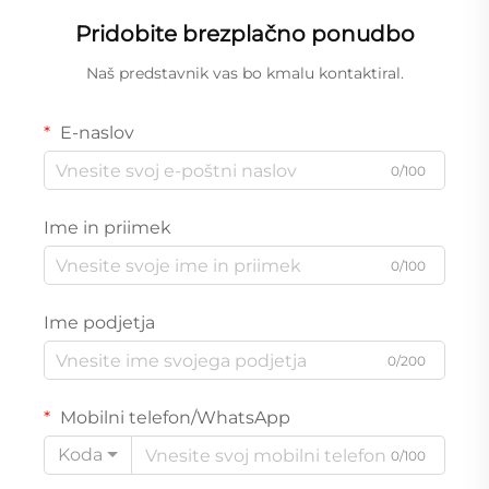
sklopljivim solarnim
Pridobite brezplačno ponudbo
panelom za kampiranje
na prostem, izredne
Naš predstavnik vas bo kmalu kontaktiral.
primere doma, potovanja,
prenosnike, rezervno
E-naslov
napajanje UPS
0/100
Ime in priimek
0/100
Ime podjetja
0/200
Mobilni telefon/WhatsApp
Koda
0/100