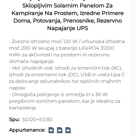
Sklopljivim Solarnim Panelom Za
Kampiranje Na Prostem, Izredne Primere
Doma, Potovanja, Prenosnike, Rezervno
Napajanje UPS
• Zvezno izhodno moč 120 W / vrhunska izhodna
moč 200 W skupaj z baterijo LiFePO4 31200
mAh za aktivnosti na prostem in rezervno
domače napajanje.
• Več izhodnih vrat: izhodi za izmenični tok (AC),
izhodi za enosmerni tok (DC), USB in vrata tipa C
za delovanje računalnikov ter različnih majhnih
naprav.
• Omogoča polnjenje iz omrežja in s 30 W
pregibnim sončnim panelom, kar je idealno za
kampiranje.
SG120+ED30
Spu:
Appurtenance: