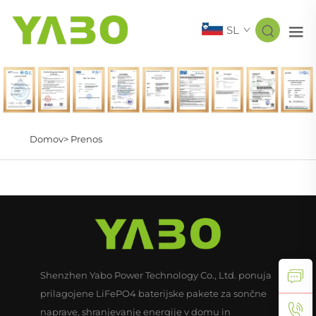
SL
Domov>
Prenos
Shenzhen Yabo Power Technology Co., Ltd. ponuja
prilagojene LiFePO4 baterijske pakete za sončne
naprave, shranjevanje energije v domu in