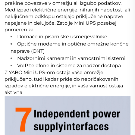
prekine povezave v omrežju ali izgubo podatkov.
Med izpadi električne energije, nihanjih napetosti ali
naključnem odklopu ostajajo priključene naprave
napajane in delujoče. Zato je Mini UPS posebej
primeren za:
Domače in pisarniške usmerjevalnike
Optične modeme in optične omrežne končne
naprave (ONT)
Nadzornimi kamerami in varnostnimi sistemi
VoIP telefone in sisteme za nadzor dostopa
Z YABO Mini UPS-om ostaja vaše omrežje
priključeno, tudi kadar pride do nepričakovanih
izpadov električne energije, in vaša varnost ostaja
aktivna