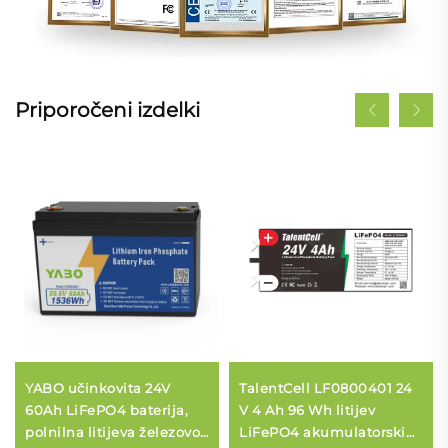
Priporočeni izdelki
YABO učinkovita 24V
TalentCell LF0800401 24
60Ah LiFePO4 baterija,
V 4 Ah 96 Wh litijev
polnilna litijeva železovo-
LiFePO4 akumulatorski