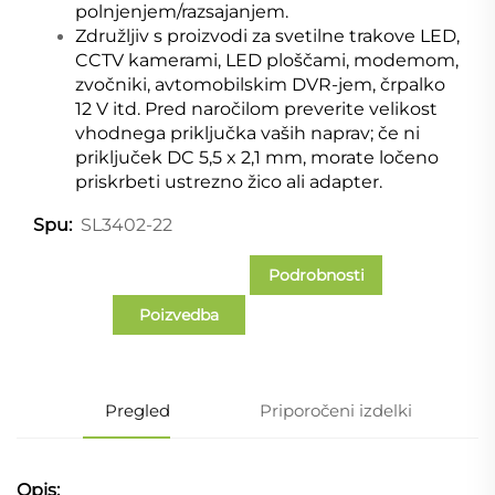
polnjenjem/razsajanjem.
Združljiv s proizvodi za svetilne trakove LED,
CCTV kamerami, LED ploščami, modemom,
zvočniki, avtomobilskim DVR-jem, črpalko
12 V itd. Pred naročilom preverite velikost
vhodnega priključka vaših naprav; če ni
priključek DC 5,5 x 2,1 mm, morate ločeno
priskrbeti ustrezno žico ali adapter.
SL3402-22
Spu:
Podrobnosti
Poizvedba
primera
Pregled
Priporočeni izdelki
Opis: