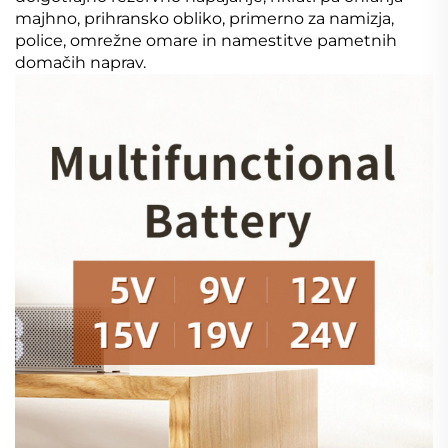
majhno, prihransko obliko, primerno za namizja,
police, omrežne omare in namestitve pametnih
domačih naprav.