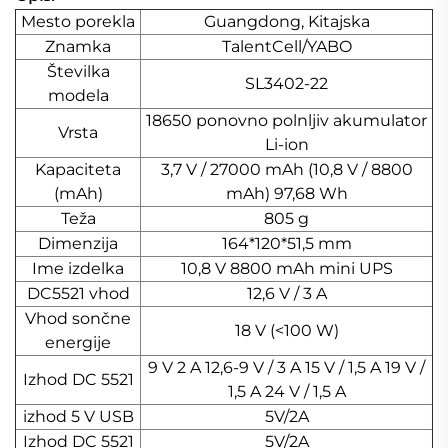
Mesto porekla
Guangdong, Kitajska
Znamka
TalentCell/YABO
Številka
SL3402-22
modela
18650 ponovno polnljiv akumulator
Vrsta
Li-ion
Kapaciteta
3,7 V / 27000 mAh (10,8 V / 8800
(mAh)
mAh) 97,68 Wh
Teža
805 g
Dimenzija
164*120*51,5 mm
Ime izdelka
10,8 V 8800 mAh mini UPS
DC5521 vhod
12,6 V / 3 A
Vhod sončne
18 V (<100 W)
energije
9 V 2 A 12,6-9 V / 3 A 15 V / 1,5 A 19 V /
Izhod DC 5521
1,5 A 24 V / 1,5 A
izhod 5 V USB
5V/2A
Izhod DC 5521
5V/2A