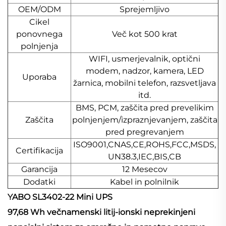
OEM/ODM
Sprejemljivo
Cikel
ponovnega
Več kot 500 krat
polnjenja
WIFI, usmerjevalnik, optični
modem, nadzor, kamera, LED
Uporaba
žarnica, mobilni telefon, razsvetljava
itd.
BMS, PCM, zaščita pred prevelikim
Zaščita
polnjenjem/izpraznjevanjem, zaščita
pred pregrevanjem
ISO9001,CNAS,CE,ROHS,FCC,MSDS,
Certifikacija
UN38.3,IEC,BIS,CB
Garancija
12 Mesecov
Dodatki
Kabel in polnilnik
YABO SL3402-22 Mini UPS
97,68 Wh večnamenski litij-ionski neprekinjeni