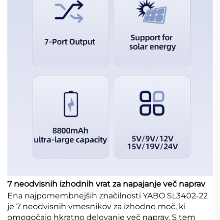
7 neodvisnih izhodnih vrat za napajanje več naprav
Ena najpomembnejših značilnosti YABO SL3402-22
je 7 neodvisnih vmesnikov za izhodno moč, ki
omogočajo hkratno delovanje več naprav. S tem