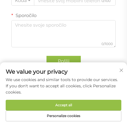
Koda
0/100
Sporočilo
0/1000
Pošlji
We value your privacy
We use cookies and similar tools to provide our services.
If you don't want to accept all cookies, click Personalize
cookies.
Accept all
Shenzhen Yabo Power Technology Co., Ltd. ponuja
prilagojene LiFePO4 baterijske pakete za sončne
Personalize cookies
naprave, shranjevanje energije v domu in
DOMAČA STRAN
IZDELKI
E-POŠTA
TEL.