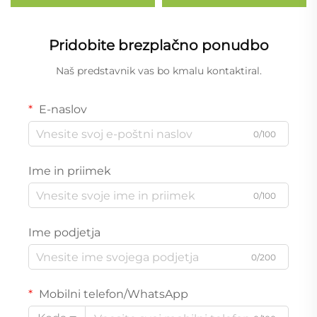
fosfatna baterija za
paket, akumulatorske
navtična vozila, skuterje
baterije z globokim
in sončne celice
ciklom, ponovno polnljive
Pridobite brezplačno ponudbo
litijevo-železove fosfatne
baterije
Naš predstavnik vas bo kmalu kontaktiral.
E-naslov
0/100
Ime in priimek
0/100
Ime podjetja
0/200
Mobilni telefon/WhatsApp