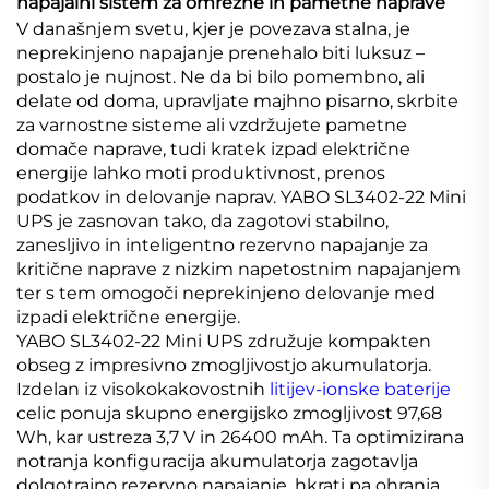
napajalni sistem za omrežne in pametne naprave
V današnjem svetu, kjer je povezava stalna, je
neprekinjeno napajanje prenehalo biti luksuz –
postalo je nujnost. Ne da bi bilo pomembno, ali
delate od doma, upravljate majhno pisarno, skrbite
za varnostne sisteme ali vzdržujete pametne
domače naprave, tudi kratek izpad električne
energije lahko moti produktivnost, prenos
podatkov in delovanje naprav. YABO SL3402-22 Mini
UPS je zasnovan tako, da zagotovi stabilno,
zanesljivo in inteligentno rezervno napajanje za
kritične naprave z nizkim napetostnim napajanjem
ter s tem omogoči neprekinjeno delovanje med
izpadi električne energije.
YABO SL3402-22 Mini UPS združuje kompakten
obseg z impresivno zmogljivostjo akumulatorja.
Izdelan iz visokokakovostnih
litijev-ionske baterije
celic ponuja skupno energijsko zmogljivost 97,68
Wh, kar ustreza 3,7 V in 26400 mAh. Ta optimizirana
notranja konfiguracija akumulatorja zagotavlja
dolgotrajno rezervno napajanje, hkrati pa ohranja