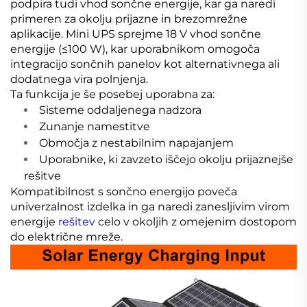
podpira tudi vhod sončne energije, kar ga naredi
primeren za okolju prijazne in brezomrežne
aplikacije. Mini UPS sprejme 18 V vhod sončne
energije (≤100 W), kar uporabnikom omogoča
integracijo sončnih panelov kot alternativnega ali
dodatnega vira polnjenja.
Ta funkcija je še posebej uporabna za:
Sisteme oddaljenega nadzora
Zunanje namestitve
Območja z nestabilnim napajanjem
Uporabnike, ki zavzeto iščejo okolju prijaznejše
rešitve
Kompatibilnost s sončno energijo poveča
univerzalnost izdelka in ga naredi zanesljivim virom
energije
rešitev
celo v okoljih z omejenim dostopom
do električne mreže.