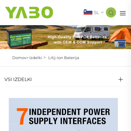
SL
>
Domov>
Izdelki
Litij-Ion Baterija
VSI IZDELKI