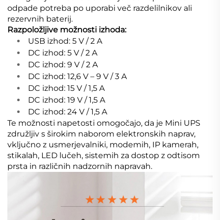
odpade potreba po uporabi več razdelilnikov ali
rezervnih baterij.
Razpoložljive možnosti izhoda:
USB izhod: 5 V / 2 A
DC izhod: 5 V / 2 A
DC izhod: 9 V / 2 A
DC izhod: 12,6 V – 9 V / 3 A
DC izhod: 15 V / 1,5 A
DC izhod: 19 V / 1,5 A
DC izhod: 24 V / 1,5 A
Te možnosti napetosti omogočajo, da je Mini UPS
združljiv s širokim naborom elektronskih naprav,
vključno z usmerjevalniki, modemih, IP kamerah,
stikalah, LED lučeh, sistemih za dostop z odtisom
prsta in različnih nadzornih napravah.