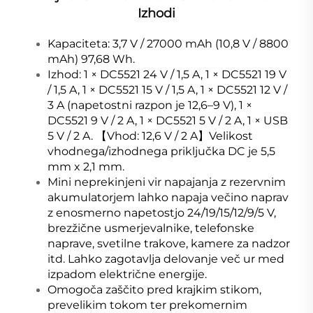
Izhodi
Kapaciteta: 3,7 V / 27000 mAh (10,8 V / 8800
mAh) 97,68 Wh.
Izhod: 1 × DC5521 24 V / 1,5 A, 1 × DC5521 19 V
/ 1,5 A, 1 × DC5521 15 V / 1,5 A, 1 × DC5521 12 V /
3 A (napetostni razpon je 12,6–9 V), 1 ×
DC5521 9 V / 2 A, 1 × DC5521 5 V / 2 A, 1 × USB
5 V / 2 A. 【Vhod: 12,6 V / 2 A】Velikost
vhodnega/izhodnega priključka DC je 5,5
mm x 2,1 mm.
Mini neprekinjeni vir napajanja z rezervnim
akumulatorjem lahko napaja večino naprav
z enosmerno napetostjo 24/19/15/12/9/5 V,
brezžične usmerjevalnike, telefonske
naprave, svetilne trakove, kamere za nadzor
itd. Lahko zagotavlja delovanje več ur med
izpadom električne energije.
Omogoča zaščito pred krajkim stikom,
prevelikim tokom ter prekomernim