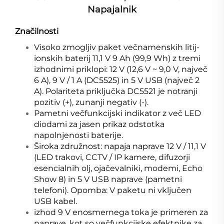
Napajalnik
Značilnosti
Visoko zmogljiv paket večnamenskih litij-
ionskih baterij 11,1 V 9 Ah (99,9 Wh) z tremi
izhodnimi priklopi: 12 V (12,6 V ~ 9,0 V, največ
6 A), 9 V / 1 A (DC5525) in 5 V USB (največ 2
A). Polariteta priključka DC5521 je notranji
pozitiv (+), zunanji negativ (-).
Pametni večfunkcijski indikator z več LED
diodami za jasen prikaz odstotka
napolnjenosti baterije.
Široka združnost: napaja naprave 12 V / 11,1 V
(LED trakovi, CCTV / IP kamere, difuzorji
esencialnih olj, ojačevalniki, modemi, Echo
Show 8) in 5 V USB naprave (pametni
telefoni). Opomba: V paketu ni vključen
USB kabel.
izhod 9 V enosmernega toka je primeren za
naprave, kot so večfunkcijske efektnike za