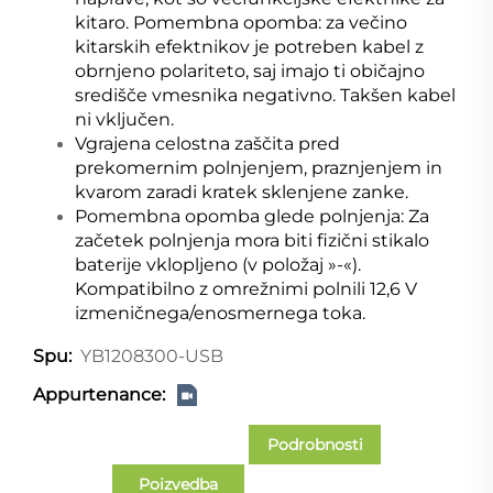
kitaro. Pomembna opomba: za večino
kitarskih efektnikov je potreben kabel z
obrnjeno polariteto, saj imajo ti običajno
središče vmesnika negativno. Takšen kabel
ni vključen.
Vgrajena celostna zaščita pred
prekomernim polnjenjem, praznjenjem in
kvarom zaradi kratek sklenjene zanke.
Pomembna opomba glede polnjenja: Za
začetek polnjenja mora biti fizični stikalo
baterije vklopljeno (v položaj »-«).
Kompatibilno z omrežnimi polnili 12,6 V
izmeničnega/enosmernega toka.
YB1208300-USB
Spu:
Appurtenance:
Podrobnosti
Poizvedba
primera