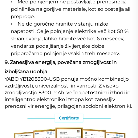
Med polnjenjem ne postavljajte prenosnega
polnilnika na gorljive materiale, kot so postelja ali
preproge.
Ne dolgoročno hranite v stanju nizke
napetosti. Če je polnjenje elektrike več kot 50 %
shranjevanja, lahko hranite več kot 6 mesecev,
vendar za podaljšanje življenjske dobe
priporočamo polnjenje vsakih treh mesecev.
9. Zanesljiva energija, povečana zmogljivost in
izboljšana udobja
YABO YB1208300-USB ponuja močno kombinacijo
vzdržljivosti, univerzalnosti in varnosti. Z visoko
zmogljivostjo 8300 mAh, večnapetostnimi izhodi in
inteligentno elektroniko izstopa kot zanesljiv
prenosni vir energije, prilagojen sodobni elektroniki.