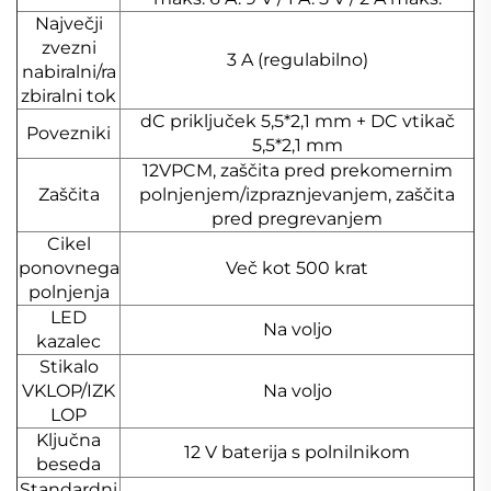
Največji
zvezni
3 A (regulabilno)
nabiralni/ra
zbiralni tok
dC priključek 5,5*2,1 mm + DC vtikač
Povezniki
5,5*2,1 mm
12VPCM, zaščita pred prekomernim
Zaščita
polnjenjem/izpraznjevanjem, zaščita
pred pregrevanjem
Cikel
ponovnega
Več kot 500 krat
polnjenja
LED
Na voljo
kazalec
Stikalo
VKLOP/IZK
Na voljo
LOP
Ključna
12 V baterija s polnilnikom
beseda
Standardni