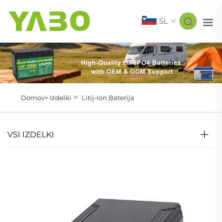
SL
>
Domov>
Izdelki
Litij-Ion Baterija
VSI IZDELKI