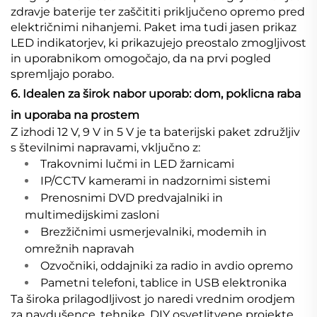
zdravje baterije ter zaščititi priključeno opremo pred
električnimi nihanjemi. Paket ima tudi jasen prikaz
LED indikatorjev, ki prikazujejo preostalo zmogljivost
in uporabnikom omogočajo, da na prvi pogled
spremljajo porabo.
6. Idealen za širok nabor uporab: dom, poklicna raba
in uporaba na prostem
Z izhodi 12 V, 9 V in 5 V je ta baterijski paket združljiv
s številnimi napravami, vključno z:
Trakovnimi lučmi in LED žarnicami
IP/CCTV kamerami in nadzornimi sistemi
Prenosnimi DVD predvajalniki in
multimedijskimi zasloni
Brezžičnimi usmerjevalniki, modemih in
omrežnih napravah
Ozvočniki, oddajniki za radio in avdio opremo
Pametni telefoni, tablice in USB elektronika
Ta široka prilagodljivost jo naredi vrednim orodjem
za navdušence, tehnike, DIY osvetlitvene projekte,