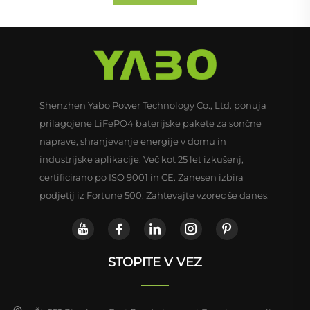
Shenzhen Yabo Power Technology Co., Ltd. ponuja
prilagojene LiFePO4 baterijske pakete za sončne
naprave, shranjevanje energije v domu in
industrijske aplikacije. Več kot 25 let izkušenj,
certificirano po ISO 9001 in CE. Zanesen izbira
podjetij iz Fortune 500. Zahtevajte vzorec še danes.
STOPITE V VEZ