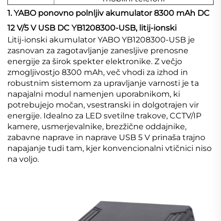
1. YABO ponovno polnljiv akumulator 8300 mAh DC
12 V/5 V USB DC YB1208300-USB, litij-ionski
Litij-ionski akumulator YABO YB1208300-USB je
zasnovan za zagotavljanje zanesljive prenosne
energije za širok spekter elektronike. Z večjo
zmogljivostjo 8300 mAh, več vhodi za izhod in
robustnim sistemom za upravljanje varnosti je ta
napajalni modul namenjen uporabnikom, ki
potrebujejo močan, vsestranski in dolgotrajen vir
energije. Idealno za LED svetilne trakove, CCTV/IP
kamere, usmerjevalnike, brezžične oddajnike,
zabavne naprave in naprave USB 5 V prinaša trajno
napajanje tudi tam, kjer konvencionalni vtičnici niso
na voljo.