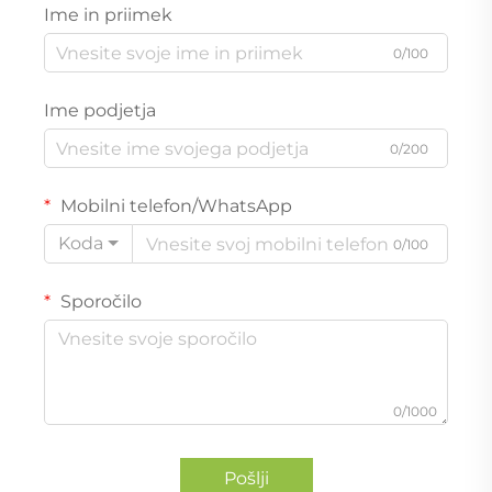
Ime in priimek
0/100
Ime podjetja
0/200
Mobilni telefon/WhatsApp
Koda
0/100
Sporočilo
0/1000
Pošlji