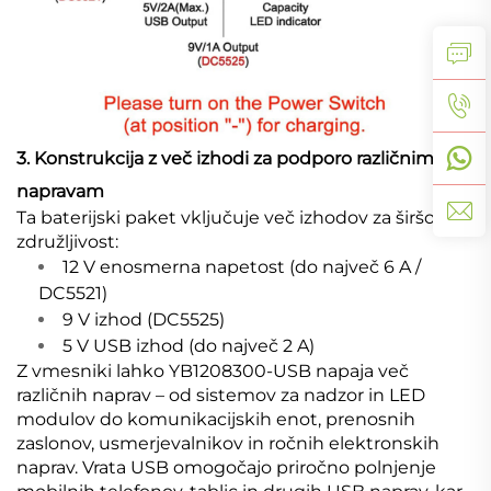
3. Konstrukcija z več izhodi za podporo različnim
napravam
Ta baterijski paket vključuje več izhodov za širšo
združljivost:
12 V enosmerna napetost (do največ 6 A /
DC5521)
9 V izhod (DC5525)
5 V USB izhod (do največ 2 A)
Z vmesniki lahko YB1208300-USB napaja več
različnih naprav – od sistemov za nadzor in LED
modulov do komunikacijskih enot, prenosnih
zaslonov, usmerjevalnikov in ročnih elektronskih
naprav. Vrata USB omogočajo priročno polnjenje