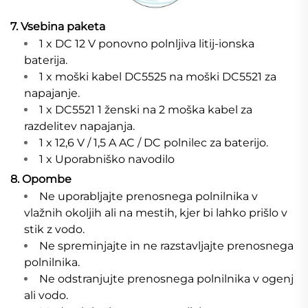
7. Vsebina paketa
1 x DC 12 V ponovno polnljiva litij-ionska
baterija.
1 x moški kabel DC5525 na moški DC5521 za
napajanje.
1 x DC5521 1 ženski na 2 moška kabel za
razdelitev napajanja.
1 x 12,6 V / 1,5 A AC / DC polnilec za baterijo.
1 x Uporabniško navodilo
8. Opombe
Ne uporabljajte prenosnega polnilnika v
vlažnih okoljih ali na mestih, kjer bi lahko prišlo v
stik z vodo.
Ne spreminjajte in ne razstavljajte prenosnega
polnilnika.
Ne odstranjujte prenosnega polnilnika v ogenj
ali vodo.