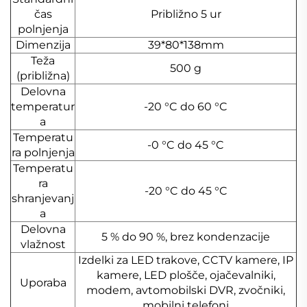
čas
Približno 5 ur
polnjenja
Dimenzija
39*80*138mm
Teža
500 g
(približna)
Delovna
temperatur
-20 °C do 60 °C
a
Temperatu
-0 °C do 45 °C
ra polnjenja
Temperatu
ra
-20 °C do 45 °C
shranjevanj
a
Delovna
5 % do 90 %, brez kondenzacije
vlažnost
Izdelki za LED trakove, CCTV kamere, IP
kamere, LED plošče, ojačevalniki,
Uporaba
modem, avtomobilski DVR, zvočniki,
mobilni telefoni