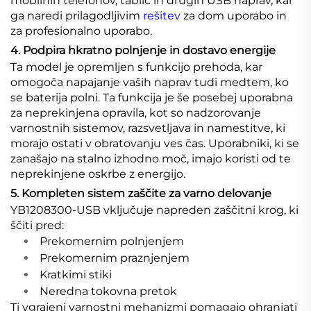
mobilnih telefonov, tablic in drugih USB naprav, kar
ga naredi prilagodljivim
rešitev
za dom uporabo in
za profesionalno uporabo.
4. Podpira hkratno polnjenje in dostavo energije
Ta model je opremljen s funkcijo prehoda, kar
omogoča napajanje vaših naprav tudi medtem, ko
se baterija polni. Ta funkcija je še posebej uporabna
za neprekinjena opravila, kot so nadzorovanje
varnostnih sistemov, razsvetljava in namestitve, ki
morajo ostati v obratovanju ves čas. Uporabniki, ki se
zanašajo na stalno izhodno moč, imajo koristi od te
neprekinjene oskrbe z energijo.
5. Kompleten sistem zaščite za varno delovanje
YB1208300-USB vključuje napreden zaščitni krog, ki
ščiti pred:
Prekomernim polnjenjem
Prekomernim praznjenjem
Kratkimi stiki
Neredna tokovna pretok
Ti vgrajeni varnostni mehanizmi pomagajo ohranjati