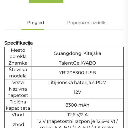
Pregled
Priporočeni izdelki
Specifikacija
Mesto
Guangdong, Kitajska
porekla
Znamka
TalentCell/YABO
Številka
YB1208300-USB
modela
Vrsta
Litij-ionska baterija s PCM
Nazivna
12V
napetost
Tipična
8300 mAh
kapaciteta
Vhod
12,6 V/2 A
12 V (napetostni razpon je 12,6–9 V) /
Izhod
maks. 6 A. 9 V / 1 A. 5 V / 2 A maks.