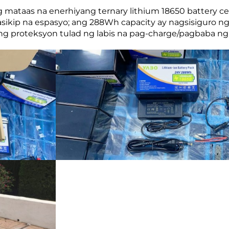
ataas na enerhiyang ternary lithium 18650 battery cel
asikip na espasyo; ang 288Wh capacity ay nagsisiguro 
g proteksyon tulad ng labis na pag-charge/pagbaba ng s