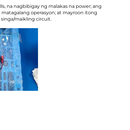
ls, na nagbibigay ng malakas na power; ang
ng matagalang operasyon; at mayroon itong
inga/maikling circuit.