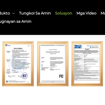
dukto
Tungkol Sa Amin
Solusyon
Mga Video
Ma
ugnayan sa Amin