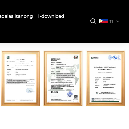
dalas Itanong
I-download
TL