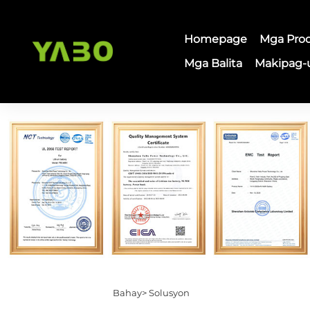
Homepage
Mga Pro
Mga Balita
Makipag-
Bahay>
Solusyon