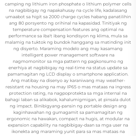
camping ng lithium iron phosphate o lithium polymer cells
na nagbibigay ng napakahusay na cycle life, kadalasang
umaabot sa higit sa 2000 charge cycles habang panatilihin
ang 80 porsyento ng orihinal na kapasidad. Tinitiyak ng
temperature compensation features ang optimal na
performance sa iba't ibang kondisyon ng klima, mula sa
malamig na tuktok ng bundok hanggang sa matinding init
ng disyerto. Maraming modelo ang may kasamang
intelligent power management software na
nagmomonitor sa mga pattern ng pagkonsumo ng
enerhiya at nagbibigay ng real-time na status update sa
pamamagitan ng LCD display o smartphone application.
Ang matibay na disenyo ay karaniwang may weather-
resistant na housing na may IP65 o mas mataas na ingress
protection rating, na nagpoprotekta sa mga internal na
bahagi laban sa alikabok, kahalumigmigan, at pinsala dulot
ng impact. Binibigyang-pansin ng portable design ang
kaginhawahan ng gumagamit sa pamamagitan ng
ergonomic na hawakan, compact na hugis, at modular na
expansion capability na nagbibigay-daan sa mga user na
ikonekta ang maraming yunit para sa mas mataas na