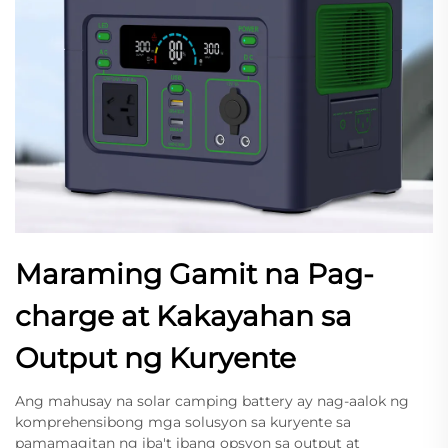
Maraming Gamit na Pag-
charge at Kakayahan sa
Output ng Kuryente
Ang mahusay na solar camping battery ay nag-aalok ng
komprehensibong mga solusyon sa kuryente sa
pamamagitan ng iba't ibang opsyon sa output at