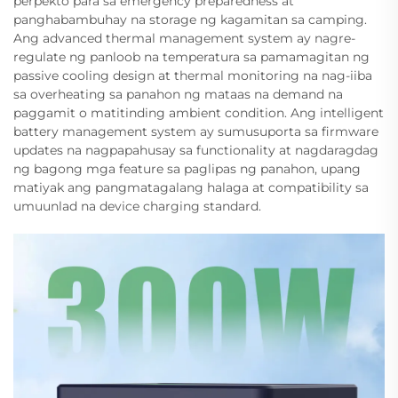
perpekto para sa emergency preparedness at
panghabambuhay na storage ng kagamitan sa camping.
Ang advanced thermal management system ay nagre-
regulate ng panloob na temperatura sa pamamagitan ng
passive cooling design at thermal monitoring na nag-iiba
sa overheating sa panahon ng mataas na demand na
paggamit o matitinding ambient condition. Ang intelligent
battery management system ay sumusuporta sa firmware
updates na nagpapahusay sa functionality at nagdaragdag
ng bagong mga feature sa paglipas ng panahon, upang
matiyak ang pangmatagalang halaga at compatibility sa
umuunlad na device charging standard.