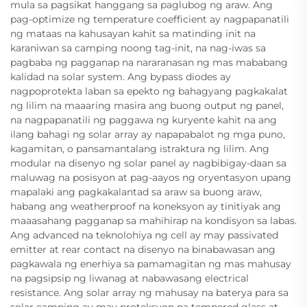
mula sa pagsikat hanggang sa paglubog ng araw. Ang
pag-optimize ng temperature coefficient ay nagpapanatili
ng mataas na kahusayan kahit sa matinding init na
karaniwan sa camping noong tag-init, na nag-iwas sa
pagbaba ng pagganap na nararanasan ng mas mababang
kalidad na solar system. Ang bypass diodes ay
nagpoprotekta laban sa epekto ng bahagyang pagkakalat
ng lilim na maaaring masira ang buong output ng panel,
na nagpapanatili ng paggawa ng kuryente kahit na ang
ilang bahagi ng solar array ay napapabalot ng mga puno,
kagamitan, o pansamantalang istraktura ng lilim. Ang
modular na disenyo ng solar panel ay nagbibigay-daan sa
maluwag na posisyon at pag-aayos ng oryentasyon upang
mapalaki ang pagkakalantad sa araw sa buong araw,
habang ang weatherproof na koneksyon ay tinitiyak ang
maaasahang pagganap sa mahihirap na kondisyon sa labas.
Ang advanced na teknolohiya ng cell ay may passivated
emitter at rear contact na disenyo na binabawasan ang
pagkawala ng enerhiya sa pamamagitan ng mas mahusay
na pagsipsip ng liwanag at nabawasang electrical
resistance. Ang solar array ng mahusay na baterya para sa
solar camping ay may proteksyon na tempered glass at