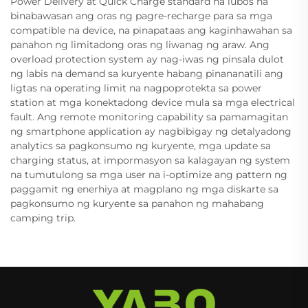
Power Delivery at Quick Charge standard na lubos na
binabawasan ang oras ng pagre-recharge para sa mga
compatible na device, na pinapataas ang kaginhawahan sa
panahon ng limitadong oras ng liwanag ng araw. Ang
overload protection system ay nag-iwas ng pinsala dulot
ng labis na demand sa kuryente habang pinananatili ang
ligtas na operating limit na nagpoprotekta sa power
station at mga konektadong device mula sa mga electrical
fault. Ang remote monitoring capability sa pamamagitan
ng smartphone application ay nagbibigay ng detalyadong
analytics sa pagkonsumo ng kuryente, mga update sa
charging status, at impormasyon sa kalagayan ng system
na tumutulong sa mga user na i-optimize ang pattern ng
paggamit ng enerhiya at magplano ng mga diskarte sa
pagkonsumo ng kuryente sa panahon ng mahabang
camping trip.