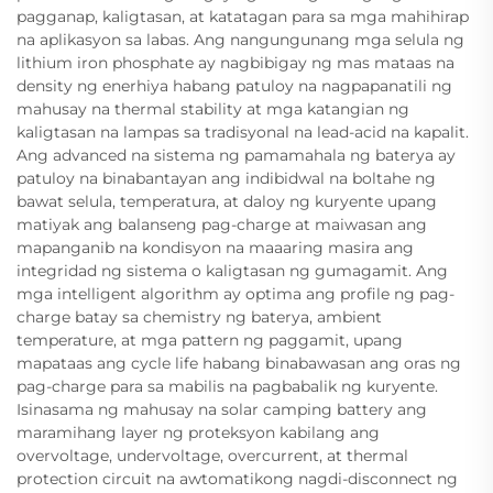
pagganap, kaligtasan, at katatagan para sa mga mahihirap
na aplikasyon sa labas. Ang nangungunang mga selula ng
lithium iron phosphate ay nagbibigay ng mas mataas na
density ng enerhiya habang patuloy na nagpapanatili ng
mahusay na thermal stability at mga katangian ng
kaligtasan na lampas sa tradisyonal na lead-acid na kapalit.
Ang advanced na sistema ng pamamahala ng baterya ay
patuloy na binabantayan ang indibidwal na boltahe ng
bawat selula, temperatura, at daloy ng kuryente upang
matiyak ang balanseng pag-charge at maiwasan ang
mapanganib na kondisyon na maaaring masira ang
integridad ng sistema o kaligtasan ng gumagamit. Ang
mga intelligent algorithm ay optima ang profile ng pag-
charge batay sa chemistry ng baterya, ambient
temperature, at mga pattern ng paggamit, upang
mapataas ang cycle life habang binabawasan ang oras ng
pag-charge para sa mabilis na pagbabalik ng kuryente.
Isinasama ng mahusay na solar camping battery ang
maramihang layer ng proteksyon kabilang ang
overvoltage, undervoltage, overcurrent, at thermal
protection circuit na awtomatikong nagdi-disconnect ng