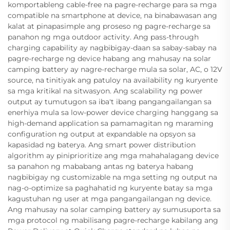
komportableng cable-free na pagre-recharge para sa mga
compatible na smartphone at device, na binabawasan ang
kalat at pinapasimple ang proseso ng pagre-recharge sa
panahon ng mga outdoor activity. Ang pass-through
charging capability ay nagbibigay-daan sa sabay-sabay na
pagre-recharge ng device habang ang mahusay na solar
camping battery ay nagre-recharge mula sa solar, AC, o 12V
source, na tinitiyak ang patuloy na availability ng kuryente
sa mga kritikal na sitwasyon. Ang scalability ng power
output ay tumutugon sa iba't ibang pangangailangan sa
enerhiya mula sa low-power device charging hanggang sa
high-demand application sa pamamagitan ng maraming
configuration ng output at expandable na opsyon sa
kapasidad ng baterya. Ang smart power distribution
algorithm ay piniprioritize ang mga mahahalagang device
sa panahon ng mababang antas ng baterya habang
nagbibigay ng customizable na mga setting ng output na
nag-o-optimize sa paghahatid ng kuryente batay sa mga
kagustuhan ng user at mga pangangailangan ng device.
Ang mahusay na solar camping battery ay sumusuporta sa
mga protocol ng mabilisang pagre-recharge kabilang ang