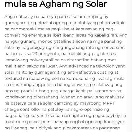
mula sa Agham ng Solar
Ang mahusay na baterya para sa solar camping ay
gumagamit ng pinakabagong teknolohiyang photovoltaic
na nagmamaksima sa pagkuha at kahusayan ng pag-
convert ng enerhiya sa iba't ibang labas ng kapaligiran. Ang
nangungunang monocrystalline silicon na mga panel ng
solar ay nagbibigay ng nangungunang rate ng conversion
na lampas sa 23 porsyento, na malaki ang paglalaho sa
karaniwang polycrystalline na alternatibo habang mas
maliit ang sakop na lugar. Ang advanced na teknolohiyang
solar na ito ay gumagamit ng anti-reflective coating at
textured na ibabaw ng cell na kumukuha ng liwanag mula
sa maraming anggulo sa buong araw, na pinalalawig ang
oras ng produktibong pag-charge kahit pa lumampas sa
kondisyon ng diretsahang liwanag ng araw. Ang mahusay
na baterya para sa solar camping ay mayroong MPPT
charge controller na patuloy na nag-o-optimize ng
pagkuha ng kuryente sa pamamagitan ng pagsubaybay sa
maximum power point habang nagbabago ang kondisyon
ng liwanag, na tinitiyak ang pinakamataas na pagganap