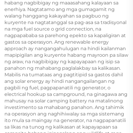
habang nagbibigay ng maaasahang kalayaan sa
enerhiya. Nagtatamo ang mga gumagamit ng
walang hanggang kakayahan sa pagbuo ng
kuryente na nagtatanggal sa pag-asa sa tradisyonal
na mga fuel source o grid connection, na
nagpapababa sa parehong epekto sa kapaligiran at
gastos sa operasyon. Ang renewable energy
approach ay nangangahulugan na hindi kailanman
mapipigilan ang kuryente habang mayroon pa silaw
ng araw, na nagbibigay ng kapayapaan ng isip sa
panahon ng mahabang paglalakbay sa kalikasan.
Mabilis na tumataas ang pagtitipid sa gastos dahil
ang solar energy ay hindi nangangailangan ng
pagbili ng fuel, pagpapanatili ng generator, o
electrical hookup sa campground, na ginagawa ang
mahusay na solar camping battery na matalinong
investimento sa mahabang panahon. Ang tahimik
na operasyon ang naghihiwalay sa mga sistemang
ito mula sa maingay na generator, na nagpapanatili
sa likas na tunog ng kalikasan at kapayapaan sa