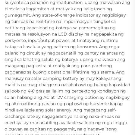
kuryente sa panahon ng malfunction, upang maiwasan ang
pinsala sa kagamitan at matiyak ang kaligtasan ng
gumagamit. Ang state-of-charge indicator ay nagbibigay
ng tumpak na real-time na impormasyon tungkol sa
natitirang kapasidad ng baterya sa pamamagitan ng
mataas na resolusyon na LCD display na nagpapakita ng
porsyento, input/output power, at tinatayang runtime
batay sa kasalukuyang pattern ng konsumo. Ang mga
balancing circuit ay nagpapanatili ng pantay na antas ng
singil sa lahat ng selula ng baterya, upang maiwasan ang
maagang pagkasira at matiyak ang pare-parehong
pagganap sa buong operational lifetime ng sistema. Ang
mahusay na solar camping battery ay may kakayahang
mabilis na mag-charge na nakakabawi ng buong kapasidad
sa loob ng 4-6 oras sa ilalim ng perpektong kondisyon ng
solar, habang ang AC at 12V charging option ay nagbibigay
ng alternatibong paraan ng pagbawi ng kuryente kapag
hindi available ang solar energy. Ang mababang self-
discharge rate ay nagagarantiya na ang naka-imbak na
enerhiya ay mananatiling available sa loob ng mga linggo
o buwan sa pagitan ng paggamit, na ginagawa itong