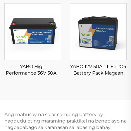
Lithium Iron Phosphate
Lithium Iron Phosphate
Battery para sa Telecom
Battery para sa Home
at Industrial Equipment
Energy Storage Wall at
Power Backup
YABO High
YABO 12V 50Ah LiFePO4
Performance 36V 50Ah
Battery Pack Magaan
LiFePO4 Battery Pack
na Lithium Iron
Napakahusay na
Phosphate Power
Lithium Iron Phosphate
Solution para sa Solar,
Battery para sa Electric
Camping, at Off-Grid
Bike, Scooter, at EV
Energy Storage
System
Ang mahusay na solar camping battery ay
nagdudulot ng maraming praktikal na benepisyo na
nagpapabago sa karanasan sa labas ng bahay