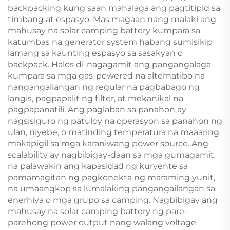
backpacking kung saan mahalaga ang pagtitipid sa
timbang at espasyo. Mas magaan nang malaki ang
mahusay na solar camping battery kumpara sa
katumbas na generator system habang sumisikip
lamang sa kaunting espasyo sa sasakyan o
backpack. Halos di-nagagamit ang pangangalaga
kumpara sa mga gas-powered na alternatibo na
nangangailangan ng regular na pagbabago ng
langis, pagpapalit ng filter, at mekanikal na
pagpapanatili. Ang paglaban sa panahon ay
nagsisiguro ng patuloy na operasyon sa panahon ng
ulan, niyebe, o matinding temperatura na maaaring
makapigil sa mga karaniwang power source. Ang
scalability ay nagbibigay-daan sa mga gumagamit
na palawakin ang kapasidad ng kuryente sa
pamamagitan ng pagkonekta ng maraming yunit,
na umaangkop sa lumalaking pangangailangan sa
enerhiya o mga grupo sa camping. Nagbibigay ang
mahusay na solar camping battery ng pare-
parehong power output nang walang voltage