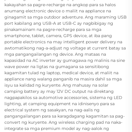
kakayahan sa pagre-recharge na angkop para sa halos
anumang electronic device o maliit na appliance na
ginagamit sa mga outdoor adventure. Ang maraming USB
port kabilang ang USB-A at USB-C ay nagbibigay ng
pinakamainam na pagre-recharge para sa mga
smartphone, tablet, camera, GPS device, at iba pang
portable electronics na may intelligent power delivery na
awtomatikong nag-a-adjust ng voltage at current batay sa
mga pangangailangan ng device. Ang mataas na
kapasidad na AC inverter ay gumagawa ng malinis na sine
wave power na ligtas na gumagana sa sensitibong
kagamitan tulad ng laptop, medical device, at maliit na
appliance nang walang panganib na masira dahil sa mga
isyu sa kalidad ng kuryente. Ang mahusay na solar
camping battery ay may 12V DC output na direktang
nagpapakilos sa automotive accessories, sistema ng LED
lighting, at camping equipment na idinisenyo para sa
electrical system ng sasakyan, na nag-aalis ng
pangangailangan para sa karagdagang kagamitan sa pag-
convert ng kuryente. Ang wireless charging pad na naka-
integrate sa mga premium model ay nag-aalok ng