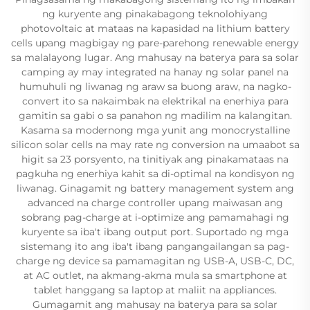
ng kuryente ang pinakabagong teknolohiyang
photovoltaic at mataas na kapasidad na lithium battery
cells upang magbigay ng pare-parehong renewable energy
sa malalayong lugar. Ang mahusay na baterya para sa solar
camping ay may integrated na hanay ng solar panel na
humuhuli ng liwanag ng araw sa buong araw, na nagko-
convert ito sa nakaimbak na elektrikal na enerhiya para
gamitin sa gabi o sa panahon ng madilim na kalangitan.
Kasama sa modernong mga yunit ang monocrystalline
silicon solar cells na may rate ng conversion na umaabot sa
higit sa 23 porsyento, na tinitiyak ang pinakamataas na
pagkuha ng enerhiya kahit sa di-optimal na kondisyon ng
liwanag. Ginagamit ng battery management system ang
advanced na charge controller upang maiwasan ang
sobrang pag-charge at i-optimize ang pamamahagi ng
kuryente sa iba't ibang output port. Suportado ng mga
sistemang ito ang iba't ibang pangangailangan sa pag-
charge ng device sa pamamagitan ng USB-A, USB-C, DC,
at AC outlet, na akmang-akma mula sa smartphone at
tablet hanggang sa laptop at maliit na appliances.
Gumagamit ang mahusay na baterya para sa solar