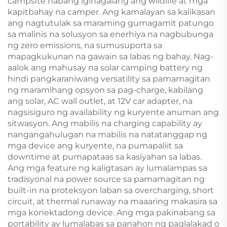
campsite habang iginagalang ang wildlife at mga
kapitbahay na camper. Ang kamalayan sa kalikasan
ang nagtutulak sa maraming gumagamit patungo
sa malinis na solusyon sa enerhiya na nagbubunga
ng zero emissions, na sumusuporta sa
mapagkukunan na gawain sa labas ng bahay. Nag-
aalok ang mahusay na solar camping battery ng
hindi pangkaraniwang versatility sa pamamagitan
ng maramihang opsyon sa pag-charge, kabilang
ang solar, AC wall outlet, at 12V car adapter, na
nagsisiguro ng availability ng kuryente anuman ang
sitwasyon. Ang mabilis na charging capability ay
nangangahulugan na mabilis na natatanggap ng
mga device ang kuryente, na pumapaliit sa
downtime at pumapataas sa kasiyahan sa labas.
Ang mga feature ng kaligtasan ay lumalampas sa
tradisyonal na power source sa pamamagitan ng
built-in na proteksyon laban sa overcharging, short
circuit, at thermal runaway na maaaring makasira sa
mga konektadong device. Ang mga pakinabang sa
portability ay lumalabas sa panahon ng paglalakad o