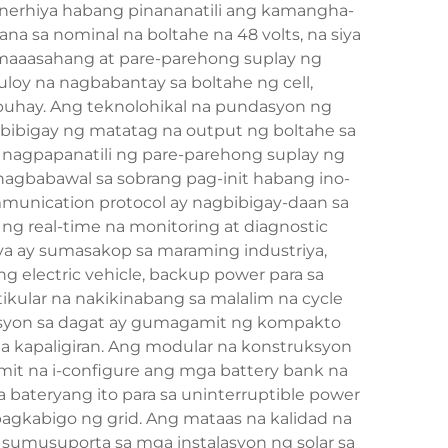
nerhiya habang pinananatili ang kamangha-
a sa nominal na boltahe na 48 volts, na siya
maaasahang at pare-parehong suplay ng
oy na nagbabantay sa boltahe ng cell,
buhay. Ang teknolohikal na pundasyon ng
gbibigay ng matatag na output ng boltahe sa
ay nagpapanatili ng pare-parehong suplay ng
gbabawal sa sobrang pag-init habang ino-
mmunication protocol ay nagbibigay-daan sa
g real-time na monitoring at diagnostic
rya ay sumasakop sa maraming industriya,
 electric vehicle, backup power para sa
ikular na nakikinabang sa malalim na cycle
ikasyon sa dagat ay gumagamit ng kompakto
a kapaligiran. Ang modular na konstruksyon
mit na i-configure ang mga battery bank na
bateryang ito para sa uninterruptible power
pagkabigo ng grid. Ang mataas na kalidad na
 sumusuporta sa mga instalasyon ng solar sa