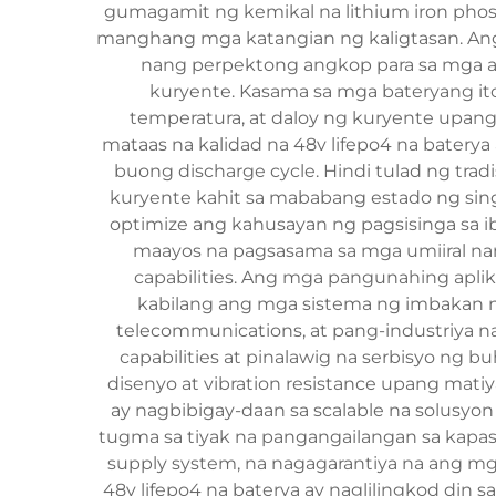
gumagamit ng kemikal na lithium iron pho
manghang mga katangian ng kaligtasan. Ang m
nang perpektong angkop para sa mga a
kuryente. Kasama sa mga bateryang it
temperatura, at daloy ng kuryente upan
mataas na kalidad na 48v lifepo4 na batery
buong discharge cycle. Hindi tulad ng trad
kuryente kahit sa mababang estado ng si
optimize ang kahusayan ng pagsisinga sa i
maayos na pagsasama sa mga umiiral nan
capabilities. Ang mga pangunahing aplik
kabilang ang mga sistema ng imbakan ng
telecommunications, at pang-industriya na
capabilities at pinalawig na serbisyo ng
disenyo at vibration resistance upang mat
ay nagbibigay-daan sa scalable na solusyo
tugma sa tiyak na pangangailangan sa kapas
supply system, na nagagarantiya na ang mga
48v lifepo4 na baterya ay naglilingkod din