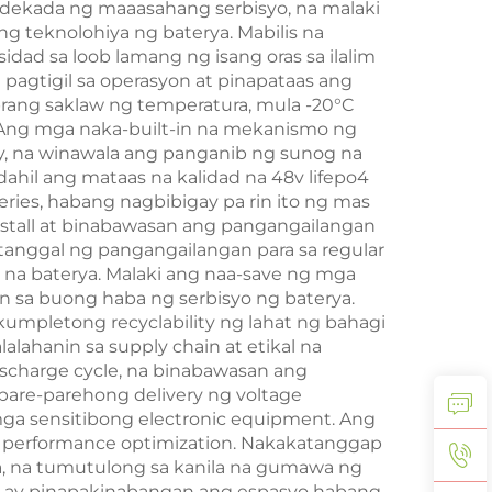
dekada ng maaasahang serbisyo, na malaki
g teknolohiya ng baterya. Mabilis na
dad sa loob lamang ng isang oras sa ilalim
pagtigil sa operasyon at pinapataas ang
obrang saklaw ng temperatura, mula -20°C
. Ang mga naka-built-in na mekanismo ng
ay, na winawala ang panganib ng sunog na
ahil ang mataas na kalidad na 48v lifepo4
ies, habang nagbibigay pa rin ito ng mas
nstall at binabawasan ang pangangailangan
tanggal ng pangangailangan para sa regular
al na baterya. Malaki ang naa-save ng mga
 sa buong haba ng serbisyo ng baterya.
mpletong recyclability ng lahat ng bahagi
alahanin sa supply chain at etikal na
scharge cycle, na binabawasan ang
 pare-parehong delivery ng voltage
ga sensitibong electronic equipment. Ang
me performance optimization. Nakakatanggap
, na tumutulong sa kanila na gumawa ng
r ay pinapakinabangan ang espasyo habang