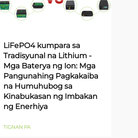
YA
LiFePO4 kumpara sa
Gal
Tradisyunal na Lithium -
Pa
Mga Baterya ng Ion: Mga
De
Pangunahing Pagkakaiba
na Humuhubog sa
TIG
Kinabukasan ng Imbakan
ng Enerhiya
TIGNAN PA