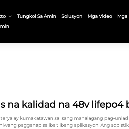
kto
Tungkol Sa Amin
Solusyon
Mga Video
Mga 
Amin
 na kalidad na 48v lifepo4 
 baterya ay kumakatawan sa isang mahalagang pag-unla
niwang pagganap sa iba't ibang aplikasyon. Ang sopisti