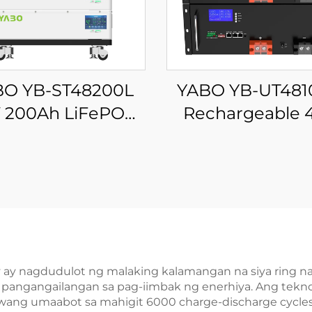
BO YB-ST48200L
YABO YB-UT48
 200Ah LiFePO4
Rechargeable 
aterya Off-grid
100Ah LLiFeP
isilid na Lithium
Battery Pack 
rya 10kwh 20Kwh
ODM Lithium So
Kwh Sistema ng
Battery Para sa
lar na Enerhiya
Energy Stora
System
ry ay nagdudulot ng malaking kalamangan na siya ring n
 pangangailangan sa pag-iimbak ng enerhiya. Ang teknol
niwang umaabot sa mahigit 6000 charge-discharge cycle