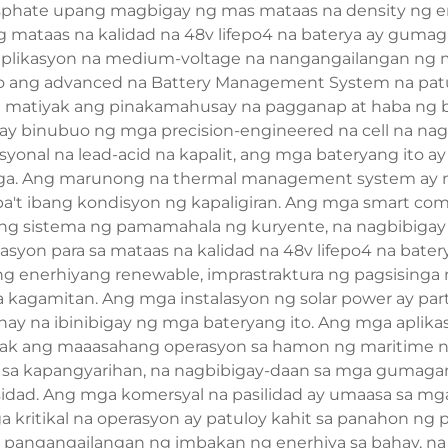
sphate upang magbigay ng mas mataas na density ng e
ataas na kalidad na 48v lifepo4 na baterya ay gumagan
plikasyon na medium-voltage na nangangailangan ng 
o ang advanced na Battery Management System na patul
g matiyak ang pinakamahusay na pagganap at haba ng 
a ay binubuo ng mga precision-engineered na cell na na
isyonal na lead-acid na kapalit, ang mga bateryang ito 
nga. Ang marunong na thermal management system ay na
ba't ibang kondisyon ng kapaligiran. Ang mga smart co
g sistema ng pamamahala ng kuryente, na nagbibigay n
asyon para sa mataas na kalidad na 48v lifepo4 na bate
 enerhiyang renewable, imprastraktura ng pagsisinga ng
 kagamitan. Ang mga instalasyon ng solar power ay part
 buhay na ibinibigay ng mga bateryang ito. Ang mga apl
iyak ang maaasahang operasyon sa hamon ng maritime n
n sa kapangyarihan, na nagbibigay-daan sa mga gumaga
idad. Ang mga komersyal na pasilidad ay umaasa sa mga 
 kritikal na operasyon ay patuloy kahit sa panahon ng 
 sa pangangailangan ng imbakan ng enerhiya sa bahay, na