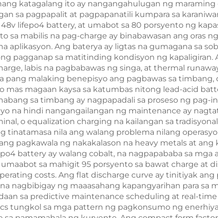
hang katagalang ito ay nangangahulugan ng maraming 
n sa pagpapalit at pagpapanatili kumpara sa karaniwan
8v lifepo4 battery, at umabot sa 80 porsyento ng kapasi
 sa mabilis na pag-charge ay binabawasan ang oras ng 
 na aplikasyon. Ang baterya ay ligtas na gumagana sa s
ong pagganap sa matitinding kondisyon ng kapaligiran
harge, labis na pagbabawas ng singa, at thermal runaw
 Isa pang malaking benepisyo ang pagbawas sa timbang, d
 mas magaan kaysa sa katumbas nitong lead-acid batter
nabang sa timbang ay nagpapadali sa proseso ng pag-i
nyo na hindi nangangailangan ng maintenance ay nagta
rminal, o equalization charging na kailangan sa tradisyon
tinatamasa nila ang walang problema nilang operasyon
g pagkawala ng nakakalason na heavy metals at ang ku
epo4 battery ay walang cobalt, na nagpapababa sa mga al
maabot sa mahigit 95 porsyento sa bawat charge at di
rating costs. Ang flat discharge curve ay tinitiyak ang
na nagbibigay ng maaasahang kapangyarihan para sa m
-daan sa predictive maintenance scheduling at real-ti
cs tungkol sa mga pattern ng pagkonsumo ng enerhiya
te sa pamamahala ng kuryente. Ang compact form facto