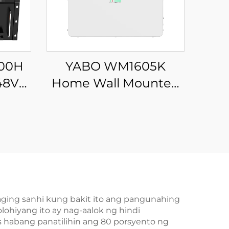
100H
YABO WM1605K
48V
Home Wall Mounted
O4
Deep Cycles 48V
OEM
100Ah LiFePO4
lar
Battery 5Kw 10Kw
 Home
Solar Storage Power
ge
Energy Storage
aging sanhi kung bakit ito ang pangunahing
ohiyang ito ay nag-aalok ng hindi
s habang panatilihin ang 80 porsyento ng