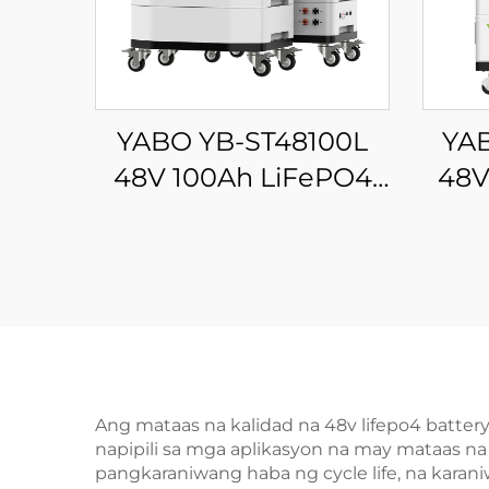
YABO YB-ST48100L
YA
48V 100Ah LiFePO4
48V
Baterya 5kwh 10kwh
B
15kwh 20kwh Sistema
Mas
ng Enerhiya sa Bahay
Bate
Masisilid na Lithium
30
Baterya na may LED
So
Screen
Ang mataas na kalidad na 48v lifepo4 batte
napipili sa mga aplikasyon na may mataas na
pangkaraniwang haba ng cycle life, na kara