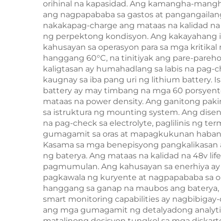
orihinal na kapasidad. Ang kamangha-mang
ang nagpapababa sa gastos at pangangailanga
nakakapag-charge ang mataas na kalidad na 4
ng perpektong kondisyon. Ang kakayahang ito
kahusayan sa operasyon para sa mga kritikal
hanggang 60°C, na tinitiyak ang pare-pareh
kaligtasan ay humahadlang sa labis na pag-c
kaugnay sa iba pang uri ng lithium battery.
battery ay may timbang na mga 60 porsyento
mataas na power density. Ang ganitong paki
sa istruktura ng mounting system. Ang dise
na pag-check sa electrolyte, paglilinis ng te
gumagamit sa oras at mapagkukunan habang 
Kasama sa mga benepisyong pangkalikasan an
ng baterya. Ang mataas na kalidad na 48v lif
pagmumulan. Ang kahusayan sa enerhiya ay u
pagkawala ng kuryente at nagpapababa sa ope
hanggang sa ganap na maubos ang baterya, 
smart monitoring capabilities ay nagbibigay
ang mga gumagamit ng detalyadong analyti
matalinong desisyon tungkol sa mga diskar