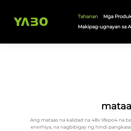
Tahanan
Mga Produ
Makipag-ugnayan sa 
mataas
Ang mataas na kalidad na 48v lifepo4 na
enerhiya, na nagbibigay ng hindi pangkara