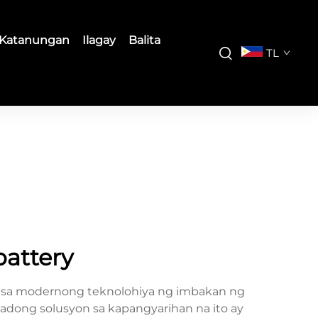
Katanungan
Ilagay
Balita
TL
battery
d sa modernong teknolohiya ng imbakan ng
kadong solusyon sa kapangyarihan na ito ay