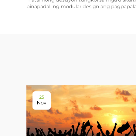
pinapadali ng modular design ang pagpapal
25
Nov