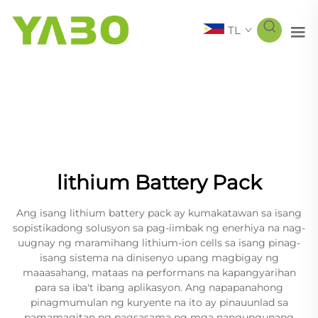
TL
lithium Battery Pack
Ang isang lithium battery pack ay kumakatawan sa isang
sopistikadong solusyon sa pag-iimbak ng enerhiya na nag-
uugnay ng maramihang lithium-ion cells sa isang pinag-
isang sistema na dinisenyo upang magbigay ng
maaasahang, mataas na performans na kapangyarihan
para sa iba't ibang aplikasyon. Ang napapanahong
pinagmumulan ng kuryente na ito ay pinauunlad sa
pamamagitan ng pagsasama ng mga nangungunang