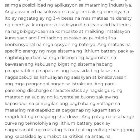
sa mga posibilidad ng aplikasyon sa maraming industriya.
Ang advanced na solusyon sa pag-iimbak ng enerhiya na
ito ay nagtataglay ng 3-4 beses na mas mataas na density
ng enerhiya kumpara sa tradisyonal na lead-acid batteries,
na nagbibigay-daan sa kompakto at maikling instalasyon
kung saan ang limitadong espasyo ay pumipigil sa
konbensyonal na mga opsyon ng baterya. Ang mataas na
specific energy ng mga sistema ng lithium battery pack ay
nagbibigay-daan sa mga disenyo ng kagamitan na
bawasan ang kabuuang bigat ng sistema habang
pinapanatili o pinapataas ang kapasidad ng lakas, na
nagpapabuti sa kahusayan ng sasakyan at binabawasan
ang mga pangangailangan sa istraktura. Ang pare-
parehong discharge characteristics ay nagsisiguro ng
matatag na suplay ng kuryente sa buong saklaw ng
kapasidad, na pinipigilan ang pagbaba ng voltage na
maaaring makaapekto sa pagganap ng kagamitan o
magdulot ng maagang shutdown. Ang patag na discharge
curve ng teknolohiya ng lithium battery pack ay
nagpapanatili ng matatag na output ng voltage hanggang
ang kapasidad ay umabot sa kritikal na antas, na