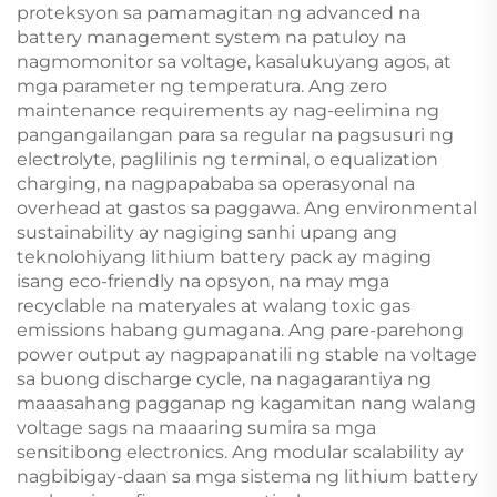
proteksyon sa pamamagitan ng advanced na
battery management system na patuloy na
nagmomonitor sa voltage, kasalukuyang agos, at
mga parameter ng temperatura. Ang zero
maintenance requirements ay nag-eelimina ng
pangangailangan para sa regular na pagsusuri ng
electrolyte, paglilinis ng terminal, o equalization
charging, na nagpapababa sa operasyonal na
overhead at gastos sa paggawa. Ang environmental
sustainability ay nagiging sanhi upang ang
teknolohiyang lithium battery pack ay maging
isang eco-friendly na opsyon, na may mga
recyclable na materyales at walang toxic gas
emissions habang gumagana. Ang pare-parehong
power output ay nagpapanatili ng stable na voltage
sa buong discharge cycle, na nagagarantiya ng
maaasahang pagganap ng kagamitan nang walang
voltage sags na maaaring sumira sa mga
sensitibong electronics. Ang modular scalability ay
nagbibigay-daan sa mga sistema ng lithium battery