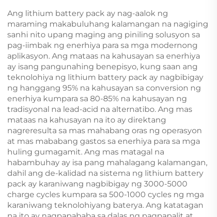
Ang lithium battery pack ay nag-aalok ng
maraming makabuluhang kalamangan na nagiging
sanhi nito upang maging ang piniling solusyon sa
pag-iimbak ng enerhiya para sa mga modernong
aplikasyon. Ang mataas na kahusayan sa enerhiya
ay isang pangunahing benepisyo, kung saan ang
teknolohiya ng lithium battery pack ay nagbibigay
ng hanggang 95% na kahusayan sa conversion ng
enerhiya kumpara sa 80-85% na kahusayan ng
tradisyonal na lead-acid na alternatibo. Ang mas
mataas na kahusayan na ito ay direktang
nagreresulta sa mas mahabang oras ng operasyon
at mas mababang gastos sa enerhiya para sa mga
huling gumagamit. Ang mas matagal na
habambuhay ay isa pang mahalagang kalamangan,
dahil ang de-kalidad na sistema ng lithium battery
pack ay karaniwang nagbibigay ng 3000-5000
charge cycles kumpara sa 500-1000 cycles ng mga
karaniwang teknolohiyang baterya. Ang katatagan
na ito ay nagpapababa sa dalas ng pagpapalit at