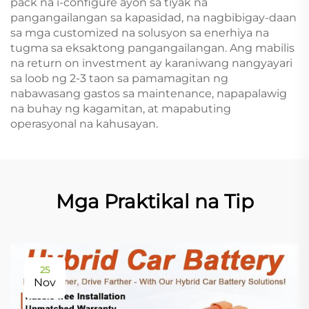
pack na i-configure ayon sa tiyak na
pangangailangan sa kapasidad, na nagbibigay-daan
sa mga customized na solusyon sa enerhiya na
tugma sa eksaktong pangangailangan. Ang mabilis
na return on investment ay karaniwang nangyayari
sa loob ng 2-3 taon sa pamamagitan ng
nabawasang gastos sa maintenance, napapalawig
na buhay ng kagamitan, at mapabuting
operasyonal na kahusayan.
Mga Praktikal na Tip
25
Nov