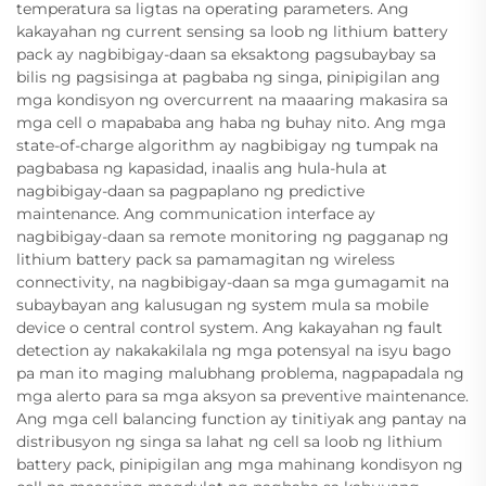
temperatura sa ligtas na operating parameters. Ang
kakayahan ng current sensing sa loob ng lithium battery
pack ay nagbibigay-daan sa eksaktong pagsubaybay sa
bilis ng pagsisinga at pagbaba ng singa, pinipigilan ang
mga kondisyon ng overcurrent na maaaring makasira sa
mga cell o mapababa ang haba ng buhay nito. Ang mga
state-of-charge algorithm ay nagbibigay ng tumpak na
pagbabasa ng kapasidad, inaalis ang hula-hula at
nagbibigay-daan sa pagpaplano ng predictive
maintenance. Ang communication interface ay
nagbibigay-daan sa remote monitoring ng pagganap ng
lithium battery pack sa pamamagitan ng wireless
connectivity, na nagbibigay-daan sa mga gumagamit na
subaybayan ang kalusugan ng system mula sa mobile
device o central control system. Ang kakayahan ng fault
detection ay nakakakilala ng mga potensyal na isyu bago
pa man ito maging malubhang problema, nagpapadala ng
mga alerto para sa mga aksyon sa preventive maintenance.
Ang mga cell balancing function ay tinitiyak ang pantay na
distribusyon ng singa sa lahat ng cell sa loob ng lithium
battery pack, pinipigilan ang mga mahinang kondisyon ng