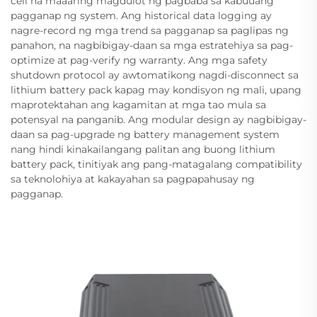
cell na maaaring magdulot ng pagbaba sa kabuuang
pagganap ng system. Ang historical data logging ay
nagre-record ng mga trend sa pagganap sa paglipas ng
panahon, na nagbibigay-daan sa mga estratehiya sa pag-
optimize at pag-verify ng warranty. Ang mga safety
shutdown protocol ay awtomatikong nagdi-disconnect sa
lithium battery pack kapag may kondisyon ng mali, upang
maprotektahan ang kagamitan at mga tao mula sa
potensyal na panganib. Ang modular design ay nagbibigay-
daan sa pag-upgrade ng battery management system
nang hindi kinakailangang palitan ang buong lithium
battery pack, tinitiyak ang pang-matagalang compatibility
sa teknolohiya at kakayahan sa pagpapahusay ng
pagganap.