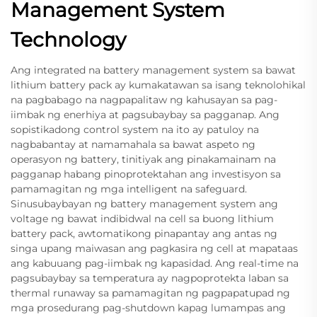
Management System
Technology
Ang integrated na battery management system sa bawat
lithium battery pack ay kumakatawan sa isang teknolohikal
na pagbabago na nagpapalitaw ng kahusayan sa pag-
iimbak ng enerhiya at pagsubaybay sa pagganap. Ang
sopistikadong control system na ito ay patuloy na
nagbabantay at namamahala sa bawat aspeto ng
operasyon ng battery, tinitiyak ang pinakamainam na
pagganap habang pinoprotektahan ang investisyon sa
pamamagitan ng mga intelligent na safeguard.
Sinusubaybayan ng battery management system ang
voltage ng bawat indibidwal na cell sa buong lithium
battery pack, awtomatikong pinapantay ang antas ng
singa upang maiwasan ang pagkasira ng cell at mapataas
ang kabuuang pag-iimbak ng kapasidad. Ang real-time na
pagsubaybay sa temperatura ay nagpoprotekta laban sa
thermal runaway sa pamamagitan ng pagpapatupad ng
mga prosedurang pag-shutdown kapag lumampas ang