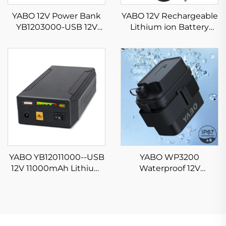
YABO 12V Power Bank
YABO 12V Rechargeable
YB1203000-USB 12V
Lithium ion Battery
3000mAh Lithium ion
Pack YB1206000 12V
Battery Pack DC USB
6000mAh Portable Li-
Output para sa LED
ion Power Bank DC
Strip, CCTV Camera, at
Output para sa LED
iba pa
Strip, Spectra Pump,
CCTV Camera
YABO YB12011000--USB
YABO WP3200
12V 11000mAh Lithium
Waterproof 12V
ion battery pack
5200mAh 7000mAh
5V/9V/12V DC USB
Lithium ion Battery
Output Portable Li-ion
Pack DC Output Li-ion
Power Bank Battery
Batteries para sa DIY
Project