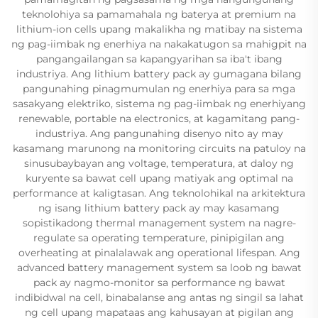
teknolohiya sa pamamahala ng baterya at premium na
lithium-ion cells upang makalikha ng matibay na sistema
ng pag-iimbak ng enerhiya na nakakatugon sa mahigpit na
pangangailangan sa kapangyarihan sa iba't ibang
industriya. Ang lithium battery pack ay gumagana bilang
pangunahing pinagmumulan ng enerhiya para sa mga
sasakyang elektriko, sistema ng pag-iimbak ng enerhiyang
renewable, portable na electronics, at kagamitang pang-
industriya. Ang pangunahing disenyo nito ay may
kasamang marunong na monitoring circuits na patuloy na
sinusubaybayan ang voltage, temperatura, at daloy ng
kuryente sa bawat cell upang matiyak ang optimal na
performance at kaligtasan. Ang teknolohikal na arkitektura
ng isang lithium battery pack ay may kasamang
sopistikadong thermal management system na nagre-
regulate sa operating temperature, pinipigilan ang
overheating at pinalalawak ang operational lifespan. Ang
advanced battery management system sa loob ng bawat
pack ay nagmo-monitor sa performance ng bawat
indibidwal na cell, binabalanse ang antas ng singil sa lahat
ng cell upang mapataas ang kahusayan at pigilan ang