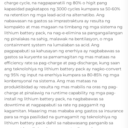
charge cycle, na nagpapanatili ng 80% o higit pang
kapasidad pagkatapos ng 3000 cycles kumpara sa 50-60%
na retention ng mga lead-acid na alternatibo. Ang
nabawasan na gastos sa imprastraktura ay resulta ng
kompakto at mas magaan na timbang ng mga sistema ng
lithium battery pack, na nag-e-elimina sa pangangailangan
ng pinalakas na sahig, malawak na bentilasyon, o mga
containment system na lumalaban sa acid. Ang
pagpapabuti sa kahusayan ng enerhiya ay nagbabawas sa
gastos sa kuryente sa pamamagitan ng mas mataas na
efficiency rate sa pag-charge at pag-discharge, kung saan
ang teknolohiya ng lithium battery pack ay nagko-convert
ng 95% ng input na enerhiya kumpara sa 80-85% ng mga
konbensyonal na sistema. Ang mas mataas na
produktibidad ay resulta ng mas mabilis na oras ng pag-
charge at pinalawig na runtime capability ng mga pag-
install ng lithium battery pack, na nagbabawas sa
downtime at nagpapabuti sa rate ng paggamit ng
kagamitan. Maaaring mas mababa ang gastos sa insurance
para sa mga pasilidad na gumagamit ng teknolohiya ng
lithium battery pack dahil sa nabawasang panganib sa