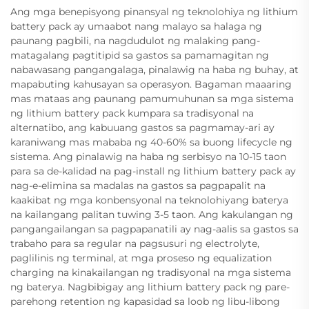
Ang mga benepisyong pinansyal ng teknolohiya ng lithium
battery pack ay umaabot nang malayo sa halaga ng
paunang pagbili, na nagdudulot ng malaking pang-
matagalang pagtitipid sa gastos sa pamamagitan ng
nabawasang pangangalaga, pinalawig na haba ng buhay, at
mapabuting kahusayan sa operasyon. Bagaman maaaring
mas mataas ang paunang pamumuhunan sa mga sistema
ng lithium battery pack kumpara sa tradisyonal na
alternatibo, ang kabuuang gastos sa pagmamay-ari ay
karaniwang mas mababa ng 40-60% sa buong lifecycle ng
sistema. Ang pinalawig na haba ng serbisyo na 10-15 taon
para sa de-kalidad na pag-install ng lithium battery pack ay
nag-e-elimina sa madalas na gastos sa pagpapalit na
kaakibat ng mga konbensyonal na teknolohiyang baterya
na kailangang palitan tuwing 3-5 taon. Ang kakulangan ng
pangangailangan sa pagpapanatili ay nag-aalis sa gastos sa
trabaho para sa regular na pagsusuri ng electrolyte,
paglilinis ng terminal, at mga proseso ng equalization
charging na kinakailangan ng tradisyonal na mga sistema
ng baterya. Nagbibigay ang lithium battery pack ng pare-
parehong retention ng kapasidad sa loob ng libu-libong