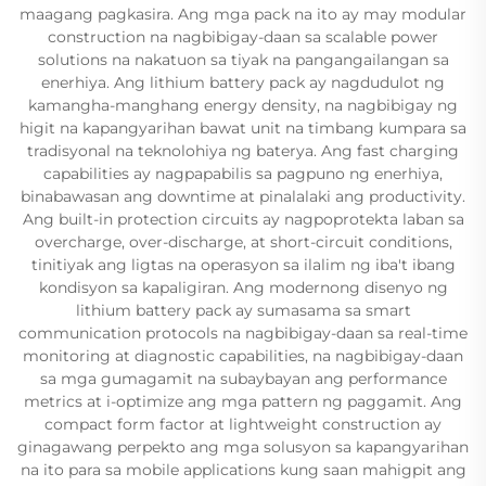
maagang pagkasira. Ang mga pack na ito ay may modular
construction na nagbibigay-daan sa scalable power
solutions na nakatuon sa tiyak na pangangailangan sa
enerhiya. Ang lithium battery pack ay nagdudulot ng
kamangha-manghang energy density, na nagbibigay ng
higit na kapangyarihan bawat unit na timbang kumpara sa
tradisyonal na teknolohiya ng baterya. Ang fast charging
capabilities ay nagpapabilis sa pagpuno ng enerhiya,
binabawasan ang downtime at pinalalaki ang productivity.
Ang built-in protection circuits ay nagpoprotekta laban sa
overcharge, over-discharge, at short-circuit conditions,
tinitiyak ang ligtas na operasyon sa ilalim ng iba't ibang
kondisyon sa kapaligiran. Ang modernong disenyo ng
lithium battery pack ay sumasama sa smart
communication protocols na nagbibigay-daan sa real-time
monitoring at diagnostic capabilities, na nagbibigay-daan
sa mga gumagamit na subaybayan ang performance
metrics at i-optimize ang mga pattern ng paggamit. Ang
compact form factor at lightweight construction ay
ginagawang perpekto ang mga solusyon sa kapangyarihan
na ito para sa mobile applications kung saan mahigpit ang