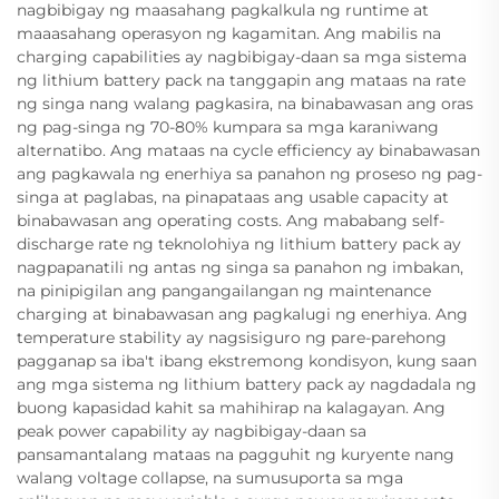
nagbibigay ng maasahang pagkalkula ng runtime at
maaasahang operasyon ng kagamitan. Ang mabilis na
charging capabilities ay nagbibigay-daan sa mga sistema
ng lithium battery pack na tanggapin ang mataas na rate
ng singa nang walang pagkasira, na binabawasan ang oras
ng pag-singa ng 70-80% kumpara sa mga karaniwang
alternatibo. Ang mataas na cycle efficiency ay binabawasan
ang pagkawala ng enerhiya sa panahon ng proseso ng pag-
singa at paglabas, na pinapataas ang usable capacity at
binabawasan ang operating costs. Ang mababang self-
discharge rate ng teknolohiya ng lithium battery pack ay
nagpapanatili ng antas ng singa sa panahon ng imbakan,
na pinipigilan ang pangangailangan ng maintenance
charging at binabawasan ang pagkalugi ng enerhiya. Ang
temperature stability ay nagsisiguro ng pare-parehong
pagganap sa iba't ibang ekstremong kondisyon, kung saan
ang mga sistema ng lithium battery pack ay nagdadala ng
buong kapasidad kahit sa mahihirap na kalagayan. Ang
peak power capability ay nagbibigay-daan sa
pansamantalang mataas na pagguhit ng kuryente nang
walang voltage collapse, na sumusuporta sa mga