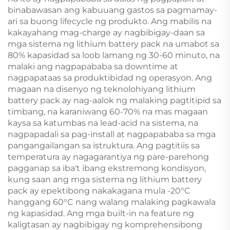
binabawasan ang kabuuang gastos sa pagmamay-
ari sa buong lifecycle ng produkto. Ang mabilis na
kakayahang mag-charge ay nagbibigay-daan sa
mga sistema ng lithium battery pack na umabot sa
80% kapasidad sa loob lamang ng 30-60 minuto, na
malaki ang nagpapababa sa downtime at
nagpapataas sa produktibidad ng operasyon. Ang
magaan na disenyo ng teknolohiyang lithium
battery pack ay nag-aalok ng malaking pagtitipid sa
timbang, na karaniwang 60-70% na mas magaan
kaysa sa katumbas na lead-acid na sistema, na
nagpapadali sa pag-install at nagpapababa sa mga
pangangailangan sa istruktura. Ang pagtitiis sa
temperatura ay nagagarantiya ng pare-parehong
pagganap sa iba't ibang ekstremong kondisyon,
kung saan ang mga sistema ng lithium battery
pack ay epektibong nakakagana mula -20°C
hanggang 60°C nang walang malaking pagkawala
ng kapasidad. Ang mga built-in na feature ng
kaligtasan ay nagbibigay ng komprehensibong