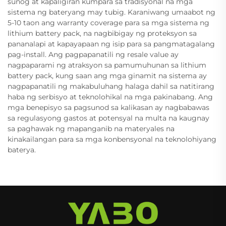
sunog at kapaligiran kumpara sa tradisyonal na mga
sistema ng bateryang may tubig. Karaniwang umaabot ng
5-10 taon ang warranty coverage para sa mga sistema ng
lithium battery pack, na nagbibigay ng proteksyon sa
pananalapi at kapayapaan ng isip para sa pangmatagalang
pag-install. Ang pagpapanatili ng resale value ay
nagpaparami ng atraksyon sa pamumuhunan sa lithium
battery pack, kung saan ang mga ginamit na sistema ay
nagpapanatili ng makabuluhang halaga dahil sa natitirang
haba ng serbisyo at teknolohikal na mga pakinabang. Ang
mga benepisyo sa pagsunod sa kalikasan ay nagbabawas
sa regulasyong gastos at potensyal na multa na kaugnay
sa paghawak ng mapanganib na materyales na
kinakailangan para sa mga konbensyonal na teknolohiyang
baterya.