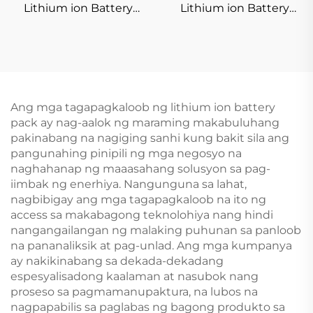
Lithium ion Battery
Lithium ion Battery
Pack 6400mAh 156Wh
Pack 5000mAh 129.5Wh
Rechargeable Li-ion
Rechargeable Li-ion
Batteries na may DC
Batteries na may DC
24V/12V at 5V USB
24V/12V at 5V Output
Output
Ang mga tagapagkaloob ng lithium ion battery
pack ay nag-aalok ng maraming makabuluhang
pakinabang na nagiging sanhi kung bakit sila ang
pangunahing pinipili ng mga negosyo na
naghahanap ng maaasahang solusyon sa pag-
iimbak ng enerhiya. Nangunguna sa lahat,
nagbibigay ang mga tagapagkaloob na ito ng
access sa makabagong teknolohiya nang hindi
nangangailangan ng malaking puhunan sa panloob
na pananaliksik at pag-unlad. Ang mga kumpanya
ay nakikinabang sa dekada-dekadang
espesyalisadong kaalaman at nasubok nang
proseso sa pagmamanupaktura, na lubos na
nagpapabilis sa paglabas ng bagong produkto sa