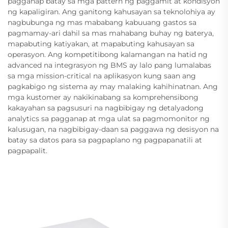
pagganap batay sa mga pattern ng paggamit at kondisyon
ng kapaligiran. Ang ganitong kahusayan sa teknolohiya ay
nagbubunga ng mas mababang kabuuang gastos sa
pagmamay-ari dahil sa mas mahabang buhay ng baterya,
mapabuting katiyakan, at mapabuting kahusayan sa
operasyon. Ang kompetitibong kalamangan na hatid ng
advanced na integrasyon ng BMS ay lalo pang lumalabas
sa mga mission-critical na aplikasyon kung saan ang
pagkabigo ng sistema ay may malaking kahihinatnan. Ang
mga kustomer ay nakikinabang sa komprehensibong
kakayahan sa pagsusuri na nagbibigay ng detalyadong
analytics sa pagganap at mga ulat sa pagmomonitor ng
kalusugan, na nagbibigay-daan sa paggawa ng desisyon na
batay sa datos para sa pagpaplano ng pagpapanatili at
pagpapalit.