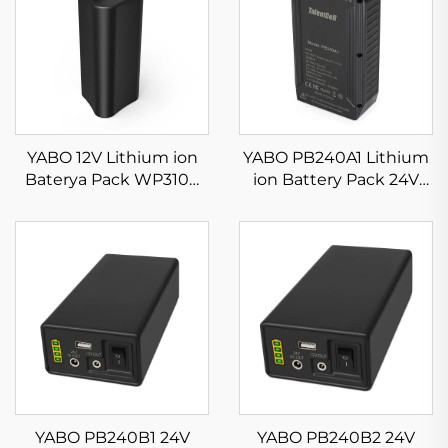
YABO 12V Lithium ion
YABO PB240A1 Lithium
Baterya Pack WP3100
ion Battery Pack 24V
IP67 Waterproof Muling
3200mAh 82.88Wh
Napapagana 1.1V
Rechargeable Li-ion
2600mAh Li-ion Baterya
Batteries na may DC
para sa LED Light Strip,
24V/12V at 5V Output
CCTV Camera
YABO PB240B1 24V
YABO PB240B2 24V