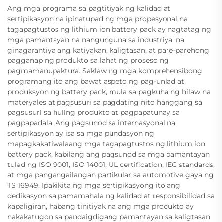
Ang mga programa sa pagtitiyak ng kalidad at
sertipikasyon na ipinatupad ng mga propesyonal na
tagapagtustos ng lithium ion battery pack ay nagtatag ng
mga pamantayan na nangunguna sa industriya, na
ginagarantiya ang katiyakan, kaligtasan, at pare-parehong
pagganap ng produkto sa lahat ng proseso ng
pagmamanupaktura. Saklaw ng mga komprehensibong
programang ito ang bawat aspeto ng pag-unlad at
produksyon ng battery pack, mula sa pagkuha ng hilaw na
materyales at pagsusuri sa pagdating nito hanggang sa
pagsusuri sa huling produkto at pagpapatunay sa
pagpapadala. Ang pagsunod sa internasyonal na
sertipikasyon ay isa sa mga pundasyon ng
mapagkakatiwalaang mga tagapagtustos ng lithium ion
battery pack, kabilang ang pagsunod sa mga pamantayan
tulad ng ISO 9001, ISO 14001, UL certification, IEC standards,
at mga pangangailangan partikular sa automotive gaya ng
TS 16949. Ipakikita ng mga sertipikasyong ito ang
dedikasyon sa pamamahala ng kalidad at responsibilidad sa
kapaligiran, habang tinitiyak na ang mga produkto ay
nakakatugon sa pandaigdigang pamantayan sa kaligtasan