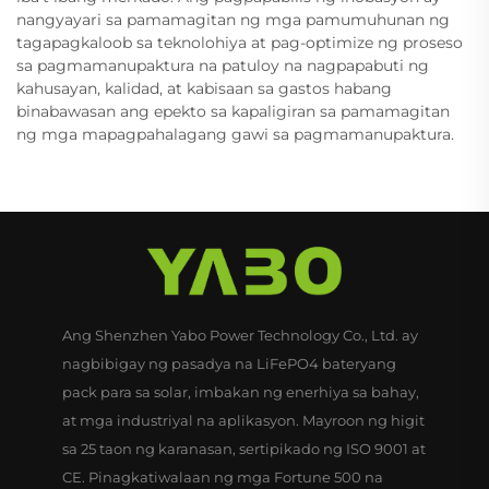
nangyayari sa pamamagitan ng mga pamumuhunan ng
tagapagkaloob sa teknolohiya at pag-optimize ng proseso
sa pagmamanupaktura na patuloy na nagpapabuti ng
kahusayan, kalidad, at kabisaan sa gastos habang
binabawasan ang epekto sa kapaligiran sa pamamagitan
ng mga mapagpahalagang gawi sa pagmamanupaktura.
Ang Shenzhen Yabo Power Technology Co., Ltd. ay
nagbibigay ng pasadya na LiFePO4 bateryang
pack para sa solar, imbakan ng enerhiya sa bahay,
at mga industriyal na aplikasyon. Mayroon ng higit
sa 25 taon ng karanasan, sertipikado ng ISO 9001 at
CE. Pinagkatiwalaan ng mga Fortune 500 na