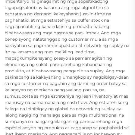
imbentaryo na ginagamit ng mga sopistikadong
tagapagkaloob ay kasama ang mga algorithm sa
pagtataya ng demand, kakayahang just-in-time na
paghahatid, at mga estratehiya sa buffer stock na
nagpapanatili ng kahandaan ng produkto habang
binabawasan ang mga gastos sa pag-iimbak. Ang mga
benepisyong natatanggap ng customer mula sa mga
kakayahan sa pagmamanupaktura at network ng suplay na
ito ay kasama ang mas maikling lead time,
mapagkumpitensyang presyo sa pamamagitan ng
ekonomiya ng sukat, pare-parehong kahandaan ng
produkto, at binabawasang panganib sa suplay. Ang mga
pakinabang sa kakayahang umangkop ay nagbibigay-daan
sa mga customer na baguhin ang dami ng order batay sa
kalagayan ng merkado nang walang parusa, na
sumusuporta sa mga estratehiya ng lean inventory at mas
mahusay na pamamahala ng cash flow. Ang estratehikong
halaga na ibinibigay ng global na network ng suplay ay
lalong nagiging mahalaga para sa mga multinational na
kumpanya na nangangailangan ng pare-parehong mga
espesipikasyon ng produkto at pagganap sa paghahatid sa
iba't ibang merkado. Ang pagpapabilis ng inobasyon ay