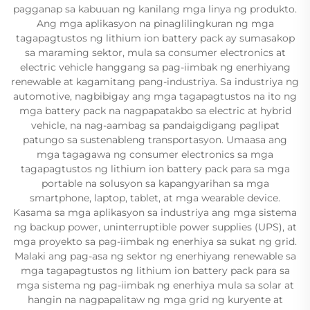
pagganap sa kabuuan ng kanilang mga linya ng produkto.
Ang mga aplikasyon na pinaglilingkuran ng mga
tagapagtustos ng lithium ion battery pack ay sumasakop
sa maraming sektor, mula sa consumer electronics at
electric vehicle hanggang sa pag-iimbak ng enerhiyang
renewable at kagamitang pang-industriya. Sa industriya ng
automotive, nagbibigay ang mga tagapagtustos na ito ng
mga battery pack na nagpapatakbo sa electric at hybrid
vehicle, na nag-aambag sa pandaigdigang paglipat
patungo sa sustenableng transportasyon. Umaasa ang
mga tagagawa ng consumer electronics sa mga
tagapagtustos ng lithium ion battery pack para sa mga
portable na solusyon sa kapangyarihan sa mga
smartphone, laptop, tablet, at mga wearable device.
Kasama sa mga aplikasyon sa industriya ang mga sistema
ng backup power, uninterruptible power supplies (UPS), at
mga proyekto sa pag-iimbak ng enerhiya sa sukat ng grid.
Malaki ang pag-asa ng sektor ng enerhiyang renewable sa
mga tagapagtustos ng lithium ion battery pack para sa
mga sistema ng pag-iimbak ng enerhiya mula sa solar at
hangin na nagpapalitaw ng mga grid ng kuryente at