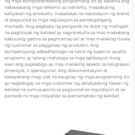
ng mga komprehensibong programang ito ay kasama ang
nabawasang mga reklamo sa warranty, mapabuting
katiyakan ng produkto, mapalakas na reputasyon ng brand,
at pagsunod sa mga regulasyon sa pandaigdigang
merkado. Ang pagbaba ng panganib na dulot ng mahigpit
na pagtitiyak ng kalidad ay nagreresulta sa mas mababang
kabuuang gastos sa pagmamay-ari at mas malaking tiwala
ng customer sa pagganap ng produkto. Ang
kompetisyong adbadhantage na hatid ng superior quality
programs ay lalong mahalaga sa mga aplikasyon kung
saan ang pagkabigo ay may malaking epekto sa kaligtasan,
pinansyal, o operasyonal. Ang dokumentasyon at
kakayahang mag-ulat na kaugnay ng mga programang ito
ay nagbibigay sa mga customer ng detalyadong talaan ng
kalidad na sumusuporta sa pagsunod sa regulasyon at sa
panloob na mga inisyatibo sa pamamahala ng kalidad.