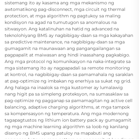
sistemang ito ay kasama ang mga mekanismo ng
awtomatikong pag-disconnect, mga circuit ng thermal
protection, at mga algorithm ng pagtukoy sa maling
kondisyon na agad na tumutugon sa anomalous na
sitwasyon. Ang katalinuhan na hatid ng advanced na
teknolohiyang BMS ay nagbibigay-daan sa mga kakayahan
sa predictive maintenance, na nagbibigay-daan sa mga
gumagamit na maunawaan ang pangangailangan sa
pagpapalit at maiwasan ang hindi inaasahang pagkabigo.
Ang mga protocol ng komunikasyon na naka-integrate sa
mga sistemang ito ay nagpapadali sa remote monitoring
at kontrol, na nagbibigay-daan sa pamamahala ng saraklan
at pag-optimize ng imbakan ng enerhiya sa sukat ng grid.
Ang halaga na inaalok sa mga kustomer ay lumalawig
nang higit pa sa simpleng proteksyon, na sumasaklaw sa
pag-optimize ng pagganap sa pamamagitan ng active cell
balancing, adaptive charging algorithms, at mga tampok
sa kompensasyon ng temperatura. Ang mga modernong
tagapagtustos ng lithium ion battery pack ay gumagamit
ng mga machine learning algorithm sa loob ng kanilang
disenyo ng BMS upang patuloy na mapabuti ang