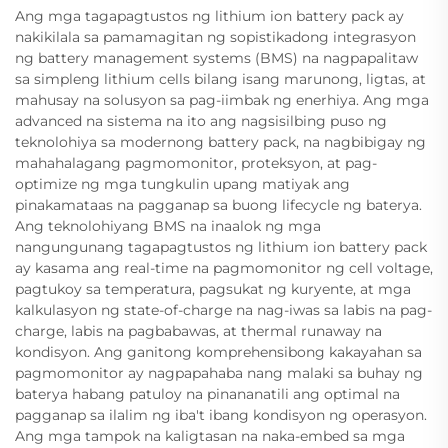
Ang mga tagapagtustos ng lithium ion battery pack ay
nakikilala sa pamamagitan ng sopistikadong integrasyon
ng battery management systems (BMS) na nagpapalitaw
sa simpleng lithium cells bilang isang marunong, ligtas, at
mahusay na solusyon sa pag-iimbak ng enerhiya. Ang mga
advanced na sistema na ito ang nagsisilbing puso ng
teknolohiya sa modernong battery pack, na nagbibigay ng
mahahalagang pagmomonitor, proteksyon, at pag-
optimize ng mga tungkulin upang matiyak ang
pinakamataas na pagganap sa buong lifecycle ng baterya.
Ang teknolohiyang BMS na inaalok ng mga
nangungunang tagapagtustos ng lithium ion battery pack
ay kasama ang real-time na pagmomonitor ng cell voltage,
pagtukoy sa temperatura, pagsukat ng kuryente, at mga
kalkulasyon ng state-of-charge na nag-iwas sa labis na pag-
charge, labis na pagbabawas, at thermal runaway na
kondisyon. Ang ganitong komprehensibong kakayahan sa
pagmomonitor ay nagpapahaba nang malaki sa buhay ng
baterya habang patuloy na pinananatili ang optimal na
pagganap sa ilalim ng iba't ibang kondisyon ng operasyon.
Ang mga tampok na kaligtasan na naka-embed sa mga