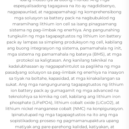
espesyalisadong tagagawa na ito ay nagdidisenyo,
nagpapaunlad, at nagpapamahagi ng komprehensibong
mga solusyon sa battery pack na nagbubuklod ng
maramihang lithium ion cell sa isang pinagsamang
sistema ng pag-iimbak ng enerhiya. Ang pangunahing
tungkulin ng mga tagapagtustos ng lithium ion battery
pack ay lampas sa simpleng produksyon ng cell, kabilang
ang buong integrasyon ng sistema, pamamahala ng init,
mga sistema ng pamamahala ng baterya (BMS), at mga
protokol sa kaligtasan. Ang kanilang teknikal na
kadalubhasaan ay nagpapahintulot sa paglikha ng mga
pasadyang solusyon sa pag-iimbak ng enerhiya na inaayon
sa tiyak na boltahe, kapasidad, at mga kinakailangan sa
sukat. Ang mga nangungunang tagapagtustos ng lithium
ion battery pack ay gumagamit ng mga advanced na
teknolohiya sa kimika ng cell, kabilang ang lithium iron
phosphate (LiFePO4), lithium cobalt oxide (LiCoO2), at
lithium nickel manganese cobalt (NMC) na konpigurasyon.
Ipinatutupad ng mga tagapagtustos na ito ang mga
sopistikadong proseso ng pagmamanupaktura upang
matiyak ang pare-parehong kalidad, katiyakan, at