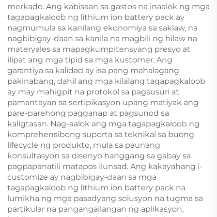
merkado. Ang kabisaan sa gastos na inaalok ng mga
tagapagkaloob ng lithium ion battery pack ay
nagmumula sa kanilang ekonomiya sa saklaw, na
nagbibigay-daan sa kanila na magbili ng hilaw na
materyales sa mapagkumpitensyang presyo at
ilipat ang mga tipid sa mga kustomer. Ang
garantiya sa kalidad ay isa pang mahalagang
pakinabang, dahil ang mga kilalang tagapagkaloob
ay may mahigpit na protokol sa pagsusuri at
pamantayan sa sertipikasyon upang matiyak ang
pare-parehong pagganap at pagsunod sa
kaligtasan. Nag-aalok ang mga tagapagkaloob ng
komprehensibong suporta sa teknikal sa buong
lifecycle ng produkto, mula sa paunang
konsultasyon sa disenyo hanggang sa gabay sa
pagpapanatili matapos ilunsad. Ang kakayahang i-
customize ay nagbibigay-daan sa mga
tagapagkaloob ng lithium ion battery pack na
lumikha ng mga pasadyang solusyon na tugma sa
partikular na pangangailangan ng aplikasyon,