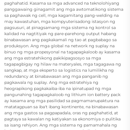
paghahatid. Kasama sa mga advanced na teknolohiyang
panggawaing ginagamit ang mga awtomatikong sistema
sa paghawak ng cell, mga kagamitang pang-welding na
may kawastuhan, mga kompyuterisadong istasyon ng
pagsusuri, at pinagsamang mga sistema ng kontrol sa
kalidad na nagtitiyak ng pare-parehong output habang
binabawasan ang pagkakamali ng tao at pagbabago sa
produksyon. Ang mga global na network ng suplay na
binuo ng mga propesyonal na tagapagkaloob ay kasama
ang mga estratehikong pakikipagsosyo sa mga
tagapagbigay ng hilaw na materyales, mga tagagawa ng
sangkap, at mga eksperto sa logistics na lumilikha ng
redundancy at binabawasan ang mga panganib ng
pagkawala ng suplay. Ang mga estratehiya ng
heograpikong pagkakaiba-iba na ipinatupad ng mga
pangunahing tagapagkaloob ng lithium ion battery pack
ay kasama ang mga pasilidad sa pagmamanupaktura na
matatagpuan sa iba't ibang kontinente, na binabawasan
ang mga gastos sa pagpapadala, oras ng paghahatid, at
pagtaya sa kawalan ng katiyakan sa ekonomiya o pulitika
sa isang rehiyon. Ang mga sistema ng pamamahala ng