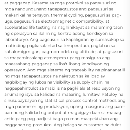
at pagganap. Kasama sa mga protokol sa pagsusuri ng
mga nangungunang tagapagtustos ang pagsusuri sa
mekanikal na tensyon, thermal cycling, pagsusuri sa pag-
uga, pagsusuri sa electromagnetic compatibility, at
accelerated life testing na naghihikayat sa maraming taon
ng operasyon sa ilalim ng kontroladong kondisyon sa
laboratoryo. Ang pagsusuri sa kapaligiran ay sumasakop sa
matinding pagkakalantad sa temperatura, paglaban sa
kahalumigmigan, pagmomodelo ng altitude, at pagsusuri
sa mapaminsalang atmospera upang masiguro ang
maaasahang pagganap sa iba't ibang kondisyon ng
operasyon. Ang mga sistema ng traceability na pinananatili
ng mga tagapagtustos na nakatuon sa kalidad ay
nagbibigay ng lubos na visibility sa supply chain, na
nagpapahintulot sa mabilis na pagkilala at resolusyon ng
anumang isyu sa kalidad na maaaring lumitaw. Patuloy na
sinusubaybayan ng statistical process control methods ang
mga parameter ng produksyon, upang masiguro ang pare-
parehong kalidad ng output at magbigay-daan sa mapag-
anticipang pag-aadjust bago pa man maapektuhan ang
pagganap ng produkto. Ang halaga sa customer na dulot