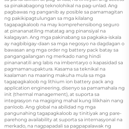
sa pinakabagong teknolohikal na pag-unlad. Ang
pagbawas ng panganib ay posible sa pamamagitan
ng pakikipagtulungan sa mga kilalang
tagapagkaloob na may komprehensibong seguro
at pinananatiling matatag ang pinansiyal na
kalagayan. Ang mga pakinabang sa pagkaka-iskala
ay nagbibigay-daan sa mga negosyo na dagdagan o
bawasan ang mga order ng battery pack batay sa
pangangailangan ng merkado nang hindi
pinananatili ang labis na imbentaryo o kapasidad sa
pagmamanupaktura. Kasama sa teknikal na
kaalaman na maaring makuha mula sa mga
tagapagkaloob ng lithium ion battery pack ang
application engineering, disenyo sa pamamahala ng
init (thermal management), at suporta sa
integrasyon na magiging mahal kung lilikhain nang
panloob. Ang global na abilidad ng mga
pangunahing tagapagkaloob ay tinitiyak ang pare-
parehong availability at suporta sa internasyonal na
merkado, na nagpapadali sa pagpapalawak ng