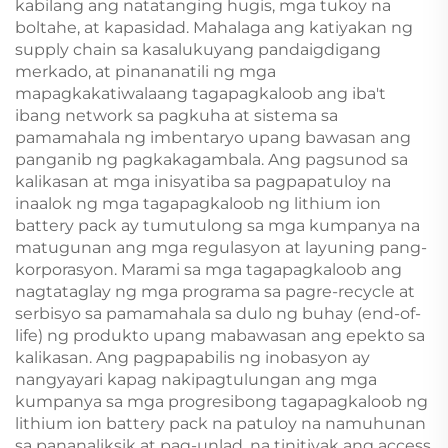
kabilang ang natatanging hugis, mga tukoy na
boltahe, at kapasidad. Mahalaga ang katiyakan ng
supply chain sa kasalukuyang pandaigdigang
merkado, at pinananatili ng mga
mapagkakatiwalaang tagapagkaloob ang iba't
ibang network sa pagkuha at sistema sa
pamamahala ng imbentaryo upang bawasan ang
panganib ng pagkakagambala. Ang pagsunod sa
kalikasan at mga inisyatiba sa pagpapatuloy na
inaalok ng mga tagapagkaloob ng lithium ion
battery pack ay tumutulong sa mga kumpanya na
matugunan ang mga regulasyon at layuning pang-
korporasyon. Marami sa mga tagapagkaloob ang
nagtataglay ng mga programa sa pagre-recycle at
serbisyo sa pamamahala sa dulo ng buhay (end-of-
life) ng produkto upang mabawasan ang epekto sa
kalikasan. Ang pagpapabilis ng inobasyon ay
nangyayari kapag nakipagtulungan ang mga
kumpanya sa mga progresibong tagapagkaloob ng
lithium ion battery pack na patuloy na namuhunan
sa pananaliksik at pag-unlad, na tinitiyak ang access