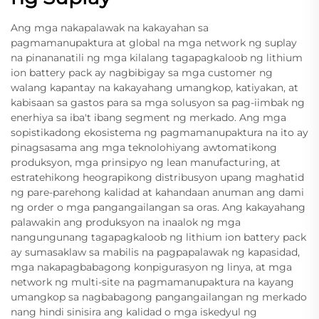
Ang mga nakapalawak na kakayahan sa
pagmamanupaktura at global na mga network ng suplay
na pinananatili ng mga kilalang tagapagkaloob ng lithium
ion battery pack ay nagbibigay sa mga customer ng
walang kapantay na kakayahang umangkop, katiyakan, at
kabisaan sa gastos para sa mga solusyon sa pag-iimbak ng
enerhiya sa iba't ibang segment ng merkado. Ang mga
sopistikadong ekosistema ng pagmamanupaktura na ito ay
pinagsasama ang mga teknolohiyang awtomatikong
produksyon, mga prinsipyo ng lean manufacturing, at
estratehikong heograpikong distribusyon upang maghatid
ng pare-parehong kalidad at kahandaan anuman ang dami
ng order o mga pangangailangan sa oras. Ang kakayahang
palawakin ang produksyon na inaalok ng mga
nangungunang tagapagkaloob ng lithium ion battery pack
ay sumasaklaw sa mabilis na pagpapalawak ng kapasidad,
mga nakapagbabagong konpigurasyon ng linya, at mga
network ng multi-site na pagmamanupaktura na kayang
umangkop sa nagbabagong pangangailangan ng merkado
nang hindi sinisira ang kalidad o mga iskedyul ng