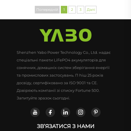
акумулятор OEM ODM
для житлових
Попередній
1
2
3
Далі
для детектора риби,
автофургонів, кемпінгу,
скутера, сонячної
сонячних систем,
системи
автономних систем
Shenzhen Yabo Power Technology Co., Ltd. надає
спеціальні пакети LiFePO4 акумуляторів для
сонячних, домашніх систем зберігання енергії
та промислових застосувань. П hiш 25 років
досвіду, сертифіковано за ISO 9001 та CE.
Довіряють компанії зі списку Fortune 500.
Запитуйте зразок сьогодні.
ЗВ’ЯЗАТИСЯ З НАМИ