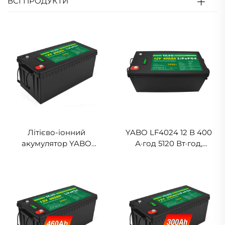
ВСІ ПРОДУКТИ
Літієво-іонний
YABO LF4024 12 В 400
акумулятор YABO
А·год 5120 Вт·год,
LF4330, 12 В, 200 А·год,
високомісткісний
LiFePO4, довговічний,
акумулятор LiFePO4,
перезаряджуваний,
літієвий накопичувач
системи зберігання
енергії для сонячних
електроенергії на основі
систем, автономних,
літій-іонних
автодомів, морських
акумуляторів
застосувань