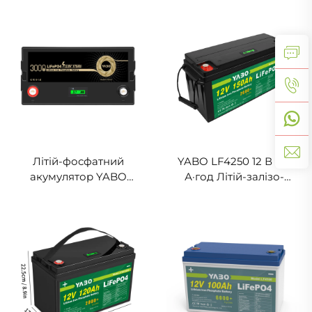
перезаряджальний
розрядний акумулятор
літієвий акумулятор
для морського
LiFePO4, блок
застосування, сонячної
акумуляторів,
системи, автодому,
накопичувач для
кемпінгу,
сонячної енергії,
позаелектромережі
домашній акумулятор з
BMS
Літій-фосфатний
YABO LF4250 12 В 150
акумулятор YABO
А·год Літій-залізо-
LF4017 12 В 170 А·год,
фосфатна батарея,
комплект літієвих
високоякісний літієвий
акумуляторів LiFePO4 з
акумулятор LiFePO4,
системою BMS для
сонячний блок з BMS
зберігання сонячної
енергії, для систем
накопичення сонячної
енергії