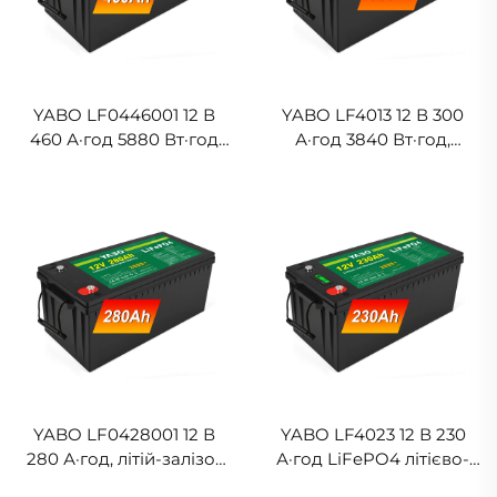
YABO LF0446001 12 В
YABO LF4013 12 В 300
460 А·год 5880 Вт·год
А·год 3840 Вт·год,
Літій-залізо-фосфатний
акумулятор LiFePO4,
акумулятор,
довгий термін
перезаряджувальна
циклування, залізо-
система зберігання
фосфатний літієвий
енергії для великих
акумулятор для
сонячних систем,
сонячної енергетики,
резервного живлення
автодому, домашнього
накопичення енергії
YABO LF0428001 12 В
YABO LF4023 12 В 230
280 А·год, літій-залізо-
А·год LiFePO4 літієво-
фосфатний акумулятор,
фосфатний акумулятор,