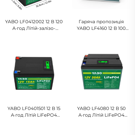
YABO LF0412002 12 В 120
Гаряча пропозиція
А·год Літій-залізо-
YABO LF4160 12 В 100
фосфатна батарея,
А·год Літій-залізо-
перезаряджальний
фосфатний акумулятор
літієвий акумулятор
LiFePO4,
LiFePO4 для гольф-кара
перезаряджувальний
блок для зберігання
енергії, акумулятор для
електроінструментів/
гольф-кара/ЧОВНІВ
YABO LF0401501 12 В 15
YABO LF4080 12 В 50
А·год Літій LiFePO4
А·год Літій LiFePO4
акумулятор,
акумулятор, глибокого
перезаряджальний
циклу, літій-залізо-
літій-залізо-фосфатний
фосфатний акумулятор