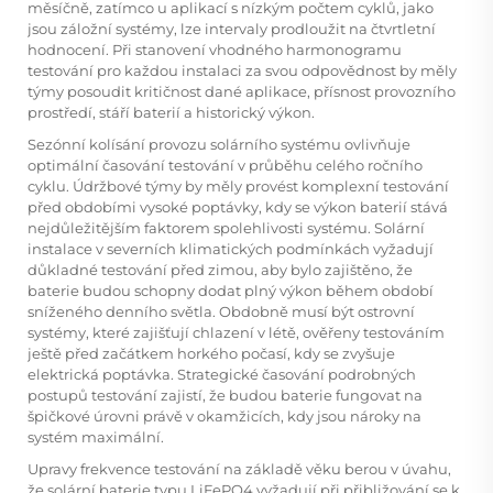
měsíčně, zatímco u aplikací s nízkým počtem cyklů, jako
jsou záložní systémy, lze intervaly prodloužit na čtvrtletní
hodnocení. Při stanovení vhodného harmonogramu
testování pro každou instalaci za svou odpovědnost by měly
týmy posoudit kritičnost dané aplikace, přísnost provozního
prostředí, stáří baterií a historický výkon.
Sezónní kolísání provozu solárního systému ovlivňuje
optimální časování testování v průběhu celého ročního
cyklu. Údržbové týmy by měly provést komplexní testování
před obdobími vysoké poptávky, kdy se výkon baterií stává
nejdůležitějším faktorem spolehlivosti systému. Solární
instalace v severních klimatických podmínkách vyžadují
důkladné testování před zimou, aby bylo zajištěno, že
baterie budou schopny dodat plný výkon během období
sníženého denního světla. Obdobně musí být ostrovní
systémy, které zajišťují chlazení v létě, ověřeny testováním
ještě před začátkem horkého počasí, kdy se zvyšuje
elektrická poptávka. Strategické časování podrobných
postupů testování zajistí, že budou baterie fungovat na
špičkové úrovni právě v okamžicích, kdy jsou nároky na
systém maximální.
Upravy frekvence testování na základě věku berou v úvahu,
že solární baterie typu LiFePO4 vyžadují při přibližování se k