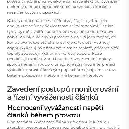
prošetřit možné příčiny, jako je sulfatace elektrod, vyčerpání
elektrolytu nebo degradace spojů na svorkách článků a
mezičlánkových propojkách.
Konzistentní podmínky měření zajišťují smysluplnou
analýzu trendů napříč více testovacími sezeními. Servisní
týmy by měly vnitřní odpor měřit vždy při podobné úrovni
nabití, obvykle kolem 50 procent, a pokud je to možné, při
kontrolované teplotě blízké pokojové teplotě. Hodnoty
odporu vykazují výraznou závislost na teplotě, přičemž nižší
teploty způsobují významné nárůsty odporu, které
neodrážejí trvalé stárnutí baterie. Zaznamenání teploty
spolu s měřením odporu umožňuje správnou interpretaci
výsledků a zabrání falešným poplachům týkajícím se stavu
baterie způsobeným sezónními kolísáními teploty.
Zavedení postupů monitorování
a řízení vyváženosti článků
Hodnocení vyváženosti napětí
článků během provozu
Monitorování vyváženosti článků představuje klíčovou
zkušební proceduru, kterou musí údržbové týmy pravidelně