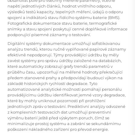
obsahovat pole pro všechny měřené parametry, včetně
napětí jednotlivých článků, hodnot vnitřního odporu,
výsledků testů kapacity, tepelných měření, údajů o odporu
spojení a indikátorů stavu řídícího systému baterie (BMS).
Fotografická dokumentace stavu baterie, termografické
snímky a stavu spojení poskytují cenné doplňkové informace
podporující písemné záznamy o testování.
Digitální systémy dokumentace umožňují sofistikovanou
analýzu trendů, kterou ručně vyplňované papírové záznamy
efektivně nepodporují. Týmy provádějící údržbu by měly
zavést systémy pro správu údržby založené na databázích,
které automaticky zobrazují grafy trendů parametrů v
průběhu času, upozorňují na měřené hodnoty překračující
předem stanovené prahy a předpovídají budoucí výkon na
základě historických rychlostí degradace. Tyto
automatizované analytické možnosti pomáhají personálu
provádějícímu údržbu identifikovat jemné vzory degradace,
které by mohly uniknout pozornosti při prohlížení
jednotlivých zpráv o testování. Prediktivní analýzy odvozené
z komplexních testovacích dat umožňují preventivní
výměnu baterií ještě před výskytem poruch, čímž se
minimalizuje prostoj systému a zabrání se sekundárnímu
poškození nákladného zařízení pro převod energie.