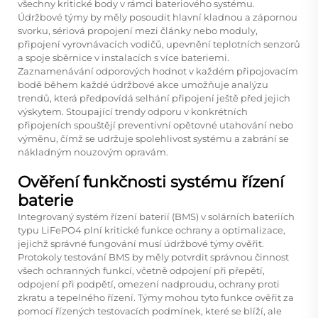
všechny kritické body v rámci bateriového systému.
Údržbové týmy by měly posoudit hlavní kladnou a zápornou
svorku, sériová propojení mezi články nebo moduly,
připojení vyrovnávacích vodičů, upevnění teplotních senzorů
a spoje sběrnice v instalacích s více bateriemi.
Zaznamenávání odporových hodnot v každém připojovacím
bodě během každé údržbové akce umožňuje analýzu
trendů, která předpovídá selhání připojení ještě před jejich
výskytem. Stoupající trendy odporu v konkrétních
připojeních spouštějí preventivní opětovné utahování nebo
výměnu, čímž se udržuje spolehlivost systému a zabrání se
nákladným nouzovým opravám.
Ověření funkčnosti systému řízení
baterie
Integrovaný systém řízení baterií (BMS) v solárních bateriích
typu LiFePO4 plní kritické funkce ochrany a optimalizace,
jejichž správné fungování musí údržbové týmy ověřit.
Protokoly testování BMS by měly potvrdit správnou činnost
všech ochranných funkcí, včetně odpojení při přepětí,
odpojení při podpětí, omezení nadproudu, ochrany proti
zkratu a tepelného řízení. Týmy mohou tyto funkce ověřit za
pomocí řízených testovacích podmínek, které se blíží, ale