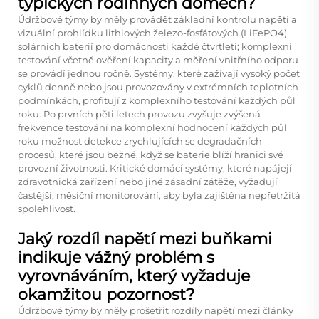
typických rodinných domech?
Údržbové týmy by měly provádět základní kontrolu napětí a
vizuální prohlídku lithiových železo-fosfátových (LiFePO4)
solárních baterií pro domácnosti každé čtvrtletí; komplexní
testování včetně ověření kapacity a měření vnitřního odporu
se provádí jednou ročně. Systémy, které zažívají vysoký počet
cyklů denně nebo jsou provozovány v extrémních teplotních
podmínkách, profitují z komplexního testování každých půl
roku. Po prvních pěti letech provozu zvyšuje zvýšená
frekvence testování na komplexní hodnocení každých půl
roku možnost detekce zrychlujících se degradačních
procesů, které jsou běžné, když se baterie blíží hranici své
provozní životnosti. Kritické domácí systémy, které napájejí
zdravotnická zařízení nebo jiné zásadní zátěže, vyžadují
častější, měsíční monitorování, aby byla zajištěna nepřetržitá
spolehlivost.
Jaký rozdíl napětí mezi buňkami
indikuje vážný problém s
vyrovnáváním, který vyžaduje
okamžitou pozornost?
Údržbové týmy by měly prošetřit rozdíly napětí mezi články