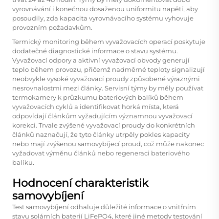
vyrovnávání i konečnou dosaženou uniformitu napětí, aby
posoudily, zda kapacita vyrovnávacího systému vyhovuje
provozním požadavkům.
Termický monitoring během vyvažovacích operací poskytuje
dodatečné diagnostické informace o stavu systému.
Vyvažovací odpory a aktivní vyvažovací obvody generují
teplo během provozu, přičemž nadměrné teploty signalizují
neobvykle vysoké vyvažovací proudy způsobené výraznými
nesrovnalostmi mezi články. Servisní týmy by měly používat
termokamery k průzkumu bateriových balíků během
vyvažovacích cyklů a identifikovat horká místa, která
odpovídají článkům vyžadujícím významnou vyvažovací
korekci. Trvale zvýšené vyvažovací proudy do konkrétních
článků naznačují, že tyto články utrpěly pokles kapacity
nebo mají zvýšenou samovybíjecí proud, což může nakonec
vyžadovat výměnu článků nebo regeneraci bateriového
balíku.
Hodnocení charakteristik
samovybíjení
Test samovybíjení odhaluje důležité informace o vnitřním
stavu solárních baterií LiFePO4, které jiné metody testování