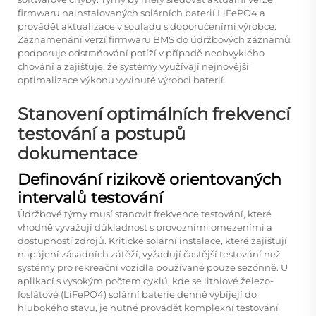
firmwaru nainstalovaných solárních baterií LiFePO4 a
provádět aktualizace v souladu s doporučeními výrobce.
Zaznamenání verzí firmwaru BMS do údržbových záznamů
podporuje odstraňování potíží v případě neobvyklého
chování a zajišťuje, že systémy využívají nejnovější
optimalizace výkonu vyvinuté výrobci baterií.
Stanovení optimálních frekvencí
testování a postupů
dokumentace
Definování rizikově orientovaných
intervalů testování
Údržbové týmy musí stanovit frekvence testování, které
vhodně vyvažují důkladnost s provozními omezeními a
dostupností zdrojů. Kritické solární instalace, které zajišťují
napájení zásadních zátěží, vyžadují častější testování než
systémy pro rekreační vozidla používané pouze sezónně. U
aplikací s vysokým počtem cyklů, kde se lithiové železo-
fosfátové (LiFePO4) solární baterie denně vybíjejí do
hlubokého stavu, je nutné provádět komplexní testování