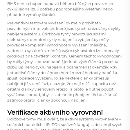
BMS není schopen napravit během běžných provozních
cyklů, signalizují potřebu podrobnějšího vyšetření nebo
případné výměny článků.
Preventivní testování vyvážení by mělo probíhat v
pravidelných intervalech, které jsou synchronizovány s cykly
nabíjení systému. Údržbové týmy provozující solární
elektrárny s denními cykly nabíjení a vybíjení by měly
provádět komplexní vyhodnocení vyvážení měsíčně,
zatímco u systémů s méně častým cyklováním lze intervaly
prodloužit na čtvrtletní kontroly. Během těchto vyhodnocení
by měly týmy sledovat napětí jednotlivých článků po celou
dobu úplného cyklu nabíjení a poznamenat okamžik, kdy
jednotlivé články dosáhnou horní mezní hodnoty napětí a
spustí operace vyvážení. To, že některé články omezují
nabíjení již v rané fázi, ukazuje, že mají nižší kapacitu než
ostatní články v sériovém řetězci, a proto je nutné použít
vyvážovací proud, aby se zabránilo přebíjení těchto článků,
zatímco ostatní články dokončují nabíjení.
Verifikace aktivního vyrovnání
Údržbové týmy musí ověřit, že aktivní systémy vyrovnávání v
solárních bateriích LiFePO4 správně fungují a dosahují svých
návrhových cílů. Toto ověření zahrnuje sledování proudu