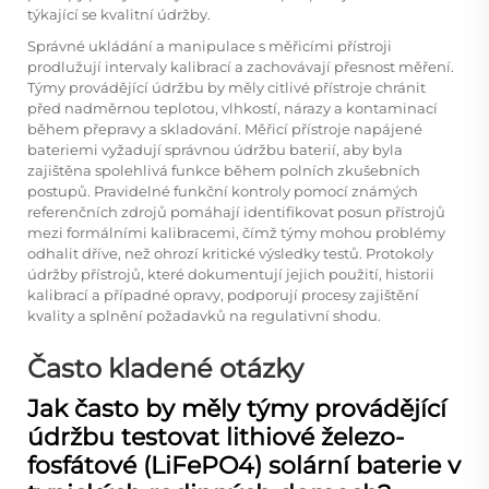
týkající se kvalitní údržby.
Správné ukládání a manipulace s měřicími přístroji
prodlužují intervaly kalibrací a zachovávají přesnost měření.
Týmy provádějící údržbu by měly citlivé přístroje chránit
před nadměrnou teplotou, vlhkostí, nárazy a kontaminací
během přepravy a skladování. Měřicí přístroje napájené
bateriemi vyžadují správnou údržbu baterií, aby byla
zajištěna spolehlivá funkce během polních zkušebních
postupů. Pravidelné funkční kontroly pomocí známých
referenčních zdrojů pomáhají identifikovat posun přístrojů
mezi formálními kalibracemi, čímž týmy mohou problémy
odhalit dříve, než ohrozí kritické výsledky testů. Protokoly
údržby přístrojů, které dokumentují jejich použití, historii
kalibrací a případné opravy, podporují procesy zajištění
kvality a splnění požadavků na regulativní shodu.
Často kladené otázky
Jak často by měly týmy provádějící
údržbu testovat lithiové železo-
fosfátové (LiFePO4) solární baterie v