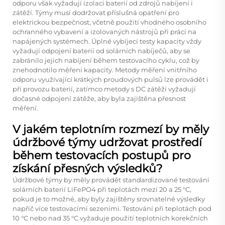
odporu však vyžadují izolaci baterií od zdrojů nabíjení i
zátěží. Týmy musí dodržovat příslušná opatření pro
elektrickou bezpečnost, včetně použití vhodného osobního
ochranného vybavení a izolovaných nástrojů při práci na
napájených systémech. Úplné vybíjecí testy kapacity vždy
vyžadují odpojení baterií od solárních nabíječů, aby se
zabránilo jejich nabíjení během testovacího cyklu, což by
znehodnotilo měření kapacity. Metody měření vnitřního
odporu využívající krátkých proudových pulsů lze provádět i
při provozu baterií, zatímco metody s DC zátěží vyžadují
dočasné odpojení zátěže, aby byla zajištěna přesnost
měření.
V jakém teplotním rozmezí by měly
údržbové týmy udržovat prostředí
během testovacích postupů pro
získání přesných výsledků?
Údržbové týmy by měly provádět standardizované testování
solárních baterií LiFePO4 při teplotách mezi 20 a 25 °C,
pokud je to možné, aby byly zajištěny srovnatelné výsledky
napříč více testovacími sezeními. Testování při teplotách pod
10 °C nebo nad 35 °C vyžaduje použití teplotních korekčních