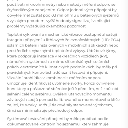
používat mikroohmmetry nebo metody měření odporu se
čtyřvodičovým zapojením. Odpor jednotlivých připojení by
obvykle měl zůstat pod 0,1 miliohmu u bateriových systémů
s vysokým proudem; vyšší hodnoty signalizují vznikající
problémy vyžadující okamžitou pozornost.
Teplotní cyklování a mechanické vibrace postupně zhoršují
integritu připojení u lithiových železnofosfátových (LiFePO4)
solárních baterií instalovaných v mobilních aplikacích nebo
prostředích s výraznými teplotními výkyvy. Údržbové týmy,
které podporují instalace v rekreačních vozidlech (RV),
námořních systémech a mimo síť umístěných solárních
polích v extrémních klimatických podmínkách, by měly při
pravidelných kontrolách zdůraznit testování připojení.
Vizuální prohlídka v kombinaci s měřením odporu
umožňuje identifikovat uvolněné svorky, korozí ovlivněné
konektory a poškozené sběrnice ještě před tím, než způsobí
selhání celého systému. Ověření utahovacího momentu
závitových spojů pomocí kalibrovaného momentového klíče
zajistí, že svorky udržují tlakové síly stanovené výrobcem,
čímž se minimalizuje přechodový odpor.
Systémové testování připojení by mělo probíhat podle
dokumentované kontrolního seznamu, který zahrnuje