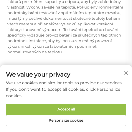
faktorů pro měření kapacity a odporu, aby byly zohledněny
vlastnosti výkonu závislé na teplotě. Pokud environmentální
podmínky brání testování v optimálním teplotním rozsahu,
musí týmy pečlivě dokumentovat skutečné teploty během
všech měření a při analýze výsledků aplikovat korekční
faktory stanovené výrobcem. Testování tepelného chování
specificky vyžaduje provoz baterií za skutečných teplotních
podmínek instalace, aby byl posouzen reálný provozní
výkon, nikoli výkon za laboratorních podmínek
normalizovaných na teplotu.
Předchozí:
Proč jsou články LiFePO4 preferovány pro dlouhodobé solární záložní systémy?
We value your privacy
We use cookies and similar tools to provide our services.
Další:
Jaké inovace podporují nasazení technologie LiFePO4 ve fotovoltaických systémech akumulace energie?
If you don't want to accept all cookies, click Personalize
cookies.
Accept all
Personalize cookies
DOMOVSKÁ
PRODUKTY
E-MAIL
TEL.
STRÁNKA