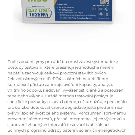
Profesionální týmy pro údržbu musí zavést systematické
postupy testování, které přesahují jednoduchá měření
napětí a zachycují celkový provozní stav lithiových
železofosfátových (LiFePO4) solárních baterií. Tento
komplexní přístup zahrnuje ověření kapacity, analýzu
vnitřního odporu, sledování vyváženosti článků a posouzení
tepelného výkonu. Každá metoda testování poskytuje
specifické poznatky o stavu baterie, což umožňuje personálu
pro údržbu detekovat vzorce degradace ještě předtím, než
ovlivní spolehlivost celého systému. Porozumění správnému
provedení těchto testů, přesné interpretaci jejich výsledků a
stanovení vhodných intervalů testování tvoří základ
účinných programů údržby baterií v solárních energetických