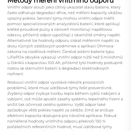
Metody měření vnitřního odporu
Vnitřní odpor slouží jako citlivý ukazatel stavu baterie, který
často odhaluje degradaci dříve, než měření kapacity ukážou
výrazný pokles. Servisní týmy mohou vnitřní odpor měřit
pomocí specializovaných analyzátorů baterií, které aplikují
krátké proudové pulzy a zároveň monitorují napěťovou
odezvu, přičemž odpor vypočítají z okamžité změny napětí.
Alternativně lze hodnoty odporu získat měřením napětí za
dvou různých zátěžových podmínek a aplikací Ohmova
zákona na rozdílová měření. Čerstvé solární baterie typu
LiFePO4 obvykle vykazují vnitřní odpor nižší než 5 miliohmů
u článků s kapacitou 100 Ah, přičemž tyto hodnoty postupně
rostou se stárnutím baterií a degradací elektrodových
rozhraní.
Rostoucí vnitřní odpor vyvolává několik provozních
problémů, které musí údržbové týmy řešit preventivně.
Zvýšený odpor zvyšuje tvorbu tepla během cyklů nabíjení a
vybíjení, což může spustit zásahy systému tepelného řízení a
snížit tak účinnost celého systému. Vyšší odpor také
způsobuje větší pokles napětí za zátěže, čímž se snižuje
efektivní kapacita dostupná pro náročné aplikace. Pokud
naměřené hodnoty vnitřního odporu překročí 150 %
počátečních referenčních hodnot, musí údržbové týmy