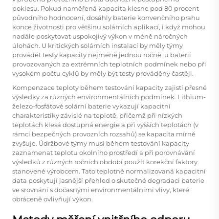
poklesu. Pokud naměřená kapacita klesne pod 80 procent
původního hodnocení, dosáhly baterie konvenčního prahu
konce životnosti pro většinu solárních aplikací, i když mohou
nadále poskytovat uspokojivý výkon v méně náročných
úlohách. U kritických solárních instalací by měly týmy
provádět testy kapacity nejméně jednou ročně; u baterií
provozovaných za extrémních teplotních podmínek nebo při
vysokém počtu cyklů by měly být testy prováděny častěji.
Kompenzace teploty během testování kapacity zajistí přesné
výsledky za různých environmentálních podmínek. Lithium-
železo-fosfátové solární baterie vykazují kapacitní
charakteristiky závislé na teplotě, přičemž při nízkých
teplotách klesá dostupná energie a při vyšších teplotách (v
rámci bezpečných provozních rozsahů) se kapacita mírně
zvyšuje. Údržbové týmy musí během testování kapacity
zaznamenat teplotu okolního prostředí a při porovnávání
výsledků z různých ročních období použít korekční faktory
stanovené výrobcem. Tato teplotně normalizovaná kapacitní
data poskytují jasnější přehled o skutečné degradaci baterie
ve srovnání s dočasnými environmentálními vlivy, které
obráceně ovlivňují výkon.