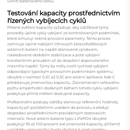
uvnitř bateriového celku.
Testování kapacity prostřednictvím
řízených vybíjecích cyklů
Přesné ověření kapacity vyžaduje, aby údržbové týmy
provedly úplné cykly vybíjení za kontrolovaných podmínek,
které simulují reálné provozní parametry. Tento proces
zahrnuje úplné nabíjení lithiových železofosfátových
solárních baterií na napětí stanovené výrobcem,
následované obdobím stabilizace a poté vybíjení
konstantním proudem až do dosažení doporučeného
mezního napětí. Týmy by měly zvolit rychlost vybíjení
odpovídající typickým provozním podmínkám systému,
obvykle v rozmezí 0,2C až 0,5C pro solární aplikace, kde C
představuje jmenovitou kapacitu. Zaznamenání celkového
počtu ampérhodin dodaných během tohoto cyklu vybíjení
poskytuje přímé měření dostupné kapacity.
Profesionální postupy údržby stanovují referenční hodnoty
kapacity při počátečním uvedení do provozu a sledují
degradaci prostřednictvím pravidelných testovacích
intervalů. Nové solární baterie typu LiFePO4 obvykle
poskytují 95 až 100 procent své jmenovité kapacity, přičemž
v průběhu provozního života dochází k postupnému