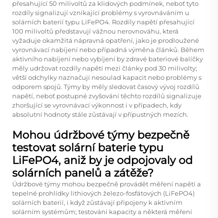
přesahující 50 milivoltů za klidových podmínek, neboť tyto
rozdíly signalizují vznikající problémy s vyrovnáváním u
solárních baterií typu LiFePO4. Rozdíly napětí přesahující
100 milivoltů představují vážnou nerovnováhu, která
vyžaduje okamžitá nápravná opatření, jako je prodloužené
vyrovnávací nabíjení nebo případná výměna článků. Během
aktivního nabíjení nebo vybíjení by zdravé bateriové balíčky
měly udržovat rozdíly napětí mezi články pod 30 milivolty;
větší odchylky naznačují nesoulad kapacit nebo problémy s
odporem spojů. Týmy by měly sledovat časový vývoj rozdílů
napětí, neboť postupné zvyšování těchto rozdílů signalizuje
zhoršující se vyrovnávací výkonnost i v případech, kdy
absolutní hodnoty stále zůstávají v přípustných mezích.
Mohou údržbové týmy bezpečně
testovat solární baterie typu
LiFePO4, aniž by je odpojovaly od
solárních panelů a zátěže?
Údržbové týmy mohou bezpečně provádět měření napětí a
tepelné prohlídky lithiových železo-fosfátových (LiFePO4)
solárních baterií, i když zůstávají připojeny k aktivním
solárním systémům; testování kapacity a některá měření