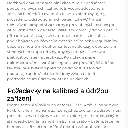
Údržbová dokumentace plní klíčové role i nad rámec
podpory provozních rozhodnutí, včetně zdůvodnění
záručních nároků a ověření souladu s předpisy. Týmy
provádějící údržbu solárních baterií LiFePO4 musí
uchovávat kompletní záznamy o provedených testech po
celou dobu záruky a často i déle, aby doložily řádnou péči v
případě sporů týkajících se poruch baterií. U instalací
podléhajících pojišťovacím požadavkům nebo regulačnímu
dozoru je nutné mít dokumentované důkazy o dodržování
vhodných postupů údržby, aby bylo možné zachovat
platnost pojištění a certifikací. Komplexní praxe
dokumentování chrání jak organizace provádějící údržbu,
tak majitele systémů před odpovědností a zároveň
podporuje optimální dlouhodobý výkon baterií
prostřednictvím údržby založené na datech.
Požadavky na kalibraci a údržbu
zařízení
Přesné testování solárních baterií LiFePO4 závisí na správně
kalibrovaném měřicím zařízení, jehož ověření a údržbu musí
provádět servisní týmy v souladu s platnými metrologickými
standardy. Digitální multimetry, analyzátory baterií, tepelné
kamery a zařízení pro měření proudu vyžadují všechna