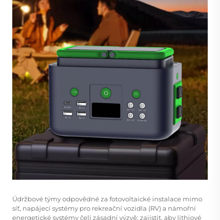
Údržbové týmy odpovědné za fotovoltaické instalace mimo
síť, napájecí systémy pro rekreační vozidla (RV) a námořní
energetické systémy čelí zásadní výzvě: zajistit, aby lithiové