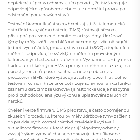
nepřekračují prahy ochrany, a tím potvrdit, že BMS reaguje
odpovídajícím způsobem a obnovuje normální provoz po
odstranění poruchových stavů.
Testování komunikačního rozhraní zajistí, že telemetrická
data řídicího systému baterie (BMS) zůstávají přesná a
přístupná pro vzdálené monitorovací systémy. Údržbové
týmy by měly ověřit, zda hlášené parametry – včetně napětí
jednotlivých článků, proudu, stavu nabití (SOC) a teplotních
měření – odpovídají nezávislým měřením provedeným
kalibrovaným testovacím zařízením. Významné rozdíly mezi
hodnotami hlášenými BMS a přímými měřeními ukazují na
poruchy senzorů, posun kalibrace nebo problémy s
procesorem BMS, které vyžadují zásah výrobce. Pravidelné
testování komunikace také potvrzuje správnou funkci funkcí
záznamu dat, čímž se uchovávají historické údaje nezbytné
pro dlouhodobou analýzu výkonu a uplatňování záručních
nároků.
Ověření verze firmwaru BMS představuje často opomíjenou
zkušební proceduru, kterou by měly údržbové týmy začlenit
do pravidelných kontrol. Výrobci pravidelně vydávají
aktualizace firmwaru, které zlepšují algoritmy ochrany,
zvyšují výkon vyrovnávání nebo opravují identifikované
softwarové chyby. Týmy by měly sledovat aktuální verze