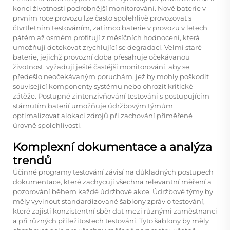
konci životnosti podrobnější monitorování. Nové baterie v
prvním roce provozu lze často spolehlivě provozovat s
čtvrtletním testováním, zatímco baterie v provozu v letech
pátém až osmém profitují z měsíčních hodnocení, která
umožňují detekovat zrychlující se degradaci. Velmi staré
baterie, jejichž provozní doba přesahuje očekávanou
životnost, vyžadují ještě častější monitorování, aby se
předešlo neočekávaným poruchám, jež by mohly poškodit
související komponenty systému nebo ohrozit kritické
zátěže. Postupné zintenzivňování testování s postupujícím
stárnutím baterií umožňuje údržbovým týmům
optimalizovat alokaci zdrojů při zachování přiměřené
úrovně spolehlivosti.
Komplexní dokumentace a analýza
trendů
Účinné programy testování závisí na důkladných postupech
dokumentace, které zachycují všechna relevantní měření a
pozorování během každé údržbové akce. Údržbové týmy by
měly vyvinout standardizované šablony zpráv o testování,
které zajistí konzistentní sběr dat mezi různými zaměstnanci
a při různých příležitostech testování. Tyto šablony by měly