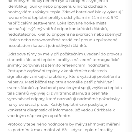
bateriovými bloky během cyklů nabíjení a vybíjení a
identifikují buňky nebo připojení, u nichž dochází k
neobvyklému výskytu tepla. Zdravé bateriové bloky vykazují
rovnoměrné teplotní profily s odchylkami nižšími než 5 °C
napříč celým sestavením. Lokalizované horké místa
naznačují zvýšený vnitřní odpor konkrétních článků,
nedostatečnou kvalitu připojení na svorkách nebo sběrných
lištách nebo nerovnoměrné rozdělení proudu způsobené
nesouladem kapacit jednotlivých článků.
Údržbové týmy by měly při počátečním uvedení do provozu
stanovit základní teplotní profily a následné termografické
snímky porovnávat s těmito referenčními hodnotami.
Postupné zvyšování teploty v konkrétních oblastech
signalizuje vznikající problémy, které vyžadují prošetření a
nápravu. Mezi běžné teplotní anomálie patří přehřívání
svorek článků způsobené povolenými spoji, zvýšená teplota
těla článků vyplývající z vnitřního stárnutí a přehřáté
vyrovnávací odpory, které naznačují nadměrné požadavky
na vyrovnávací proud. Každý teplotní vzor poskytuje
konkrétní diagnostické informace, jež vedou údržbáře k
vhodným nápravným opatřením.
Protokoly tepelného hodnocení by měly zahrnovat měření
za podmínek maximální zátěže, kdy se teplotní rozdíly