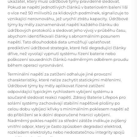
ukazatel, který musí údržbové týmy pravidelně sledovat.
Pokud se napětí jednotlivých článků v bateriovém balení liší
o více než 50 milivoltů za klidových podmínek, signalizuje to
vznikající nerovnováhu, jež urychlí ztrátu kapacity. Údržbové
týmy by měly zaznamenávat napětí každého článku do
údržbových protokolů a sledovat jeho vývoj v průběhu času,
abychom identifikovali články s abnormálním posunem
napětí. Tato dlouhodobá data umožňují uplatňovat
prediktivní údržbové strategie, které řeší degradující články
dříve, než vyvolají vypnutí systému řízení baterie nebo
poškození sousedních článků nadměrným odběrem proudu
během operací vyrovnávání.
Terminální napětí za zatížení odhaluje jiné provozní
charakteristiky, které nelze zachytit statickými měřeními.
Údržbové týmy by měly aplikovat řízené zatížení
odpovídající typickým rychlostem vybíjení systému a
současně sledovat reakci napětí. Zdravý
Baterie Lifepo4 pro
solární systémy
zachovávají stabilní napěťové plošiny po
celou dobu vybíjecí křivky s minimálním poklesem napětí až
do přiblížení se k dolní doporučené hranici vybíjení.
Nadměrný pokles napětí za střední zátěže indikuje zvýšený
vnitřní odpor, který je často způsoben degradací elektrod,
rozkladem elektrolytu nebo nedostatečnou integrity spojů