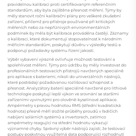
pravidelnou kalibraci proti certifikovaným referenčním
standardům, aby byla zajištěna přesnost měření. Týmy by
měly stanovit roční kalibrační plány pro veškeré zkušební
zařízení, přičemž pro přístroje používané při kritických
měřeních nebo za nepříznivých environmentálních
podmínek by měla být kalibrace prováděna častěji. Záznamy
o kalibraci, které dokumentují stopovatelnost k národním
měřicím standardům, poskytují důvěru v výsledky testů a
podporují požadavky systému řízení jakosti.
Výběr vybavení výrazně ovlivňuje možnosti testování a
spolehlivost měření. Týmy pro údržbu by měly investovat do
profesionálních testovacích přístrojů navržených speciálně
pro aplikace s bateriemi, nikoli do univerzálních nástrojů,
které postrádají požadovanou rozlišovací schopnost a
přesnost. Analyzátory baterií speciálně navržené pro lithiové
technologie poskytují lepší výkon ve srovnání se staršími
zařízeními vyvinutými pro olověně-kyselinové aplikace.
Ampérmetry s pravou hodnotou RMS (střední kvadratická
hodnota) přesně měří složité průběhy proudů v řadičích
nabíjení solárních systémů a invertorech, zatímco
ampérmetry reagující na střední hodnotu vykazují
významné chyby. Správný výběr nástrojů zajistí, že testovací
postupy poskytnou využitelná data podporující rozhodnutí