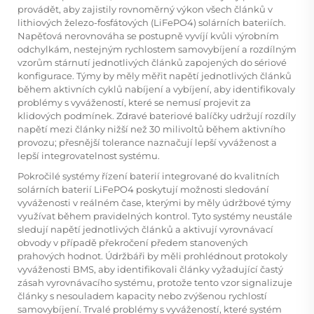
provádět, aby zajistily rovnoměrný výkon všech článků v
lithiových železo-fosfátových (LiFePO4) solárních bateriích.
Napěťová nerovnováha se postupně vyvíjí kvůli výrobním
odchylkám, nestejným rychlostem samovybíjení a rozdílným
vzorům stárnutí jednotlivých článků zapojených do sériové
konfigurace. Týmy by měly měřit napětí jednotlivých článků
během aktivních cyklů nabíjení a vybíjení, aby identifikovaly
problémy s vyvážeností, které se nemusí projevit za
klidových podmínek. Zdravé bateriové balíčky udržují rozdíly
napětí mezi články nižší než 30 milivoltů během aktivního
provozu; přesnější tolerance naznačují lepší vyváženost a
lepší integrovatelnost systému.
Pokročilé systémy řízení baterií integrované do kvalitních
solárních baterií LiFePO4 poskytují možnosti sledování
vyváženosti v reálném čase, kterými by měly údržbové týmy
využívat během pravidelných kontrol. Tyto systémy neustále
sledují napětí jednotlivých článků a aktivují vyrovnávací
obvody v případě překročení předem stanovených
prahových hodnot. Údržbáři by měli prohlédnout protokoly
vyváženosti BMS, aby identifikovali články vyžadující častý
zásah vyrovnávacího systému, protože tento vzor signalizuje
články s nesouladem kapacity nebo zvýšenou rychlostí
samovybíjení. Trvalé problémy s vyvážeností, které systém