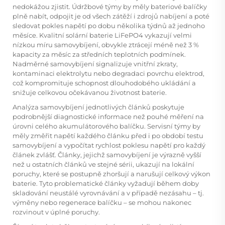
nedokážou zjistit. Údržbové týmy by měly bateriové balíčky
plně nabít, odpojit je od všech zátěží i zdrojů nabíjení a poté
sledovat pokles napětí po dobu několika týdnů až jednoho
měsíce. Kvalitní solární baterie LiFePO4 vykazují velmi
nízkou míru samovybíjení, obvykle ztrácejí méně než 3 %
kapacity za měsíc za středních teplotních podmínek.
Nadměrné samovybíjení signalizuje vnitřní zkraty,
kontaminaci elektrolytu nebo degradaci povrchu elektrod,
což kompromituje schopnost dlouhodobého ukládání a
snižuje celkovou očekávanou životnost baterie.
Analýza samovybíjení jednotlivých článků poskytuje
podrobnější diagnostické informace než pouhé měření na
úrovni celého akumulátorového balíčku. Servisní týmy by
měly změřit napětí každého článku před i po období testu
samovybíjení a vypočítat rychlost poklesu napětí pro každý
článek zvlášť. Články, jejichž samovybíjení je výrazně vyšší
než u ostatních článků ve stejné sérii, ukazují na lokální
poruchy, které se postupně zhoršují a narušují celkový výkon
baterie. Tyto problematické články vyžadují během doby
skladování neustálé vyrovnávání a v případě nezásahu – tj.
výměny nebo regenerace balíčku – se mohou nakonec
rozvinout v úplné poruchy.