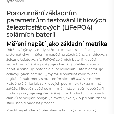
systémech.
Porozumění základním
parametrům testování lithiových
železofosfátových (LiFePO4)
solárních baterií
Měření napětí jako základní metrika
Údržbové týmy by měly každou testovací sezení zahájit
systematickým měřením napětí na všech článcích lithiových
železnofosfátových (LiFePO4) solárních baterií. Napětí
jednotlivých článků poskytuje okamžitý přehled o stavu
nabití a odhaluje potenciální nerovnováhu, která ohrožuje
celkový výkon baterie. Týmy musí používat kalibrované
digitální multimetry s rozlišením alespoň 0,01 V k měření
každého článku jak za klidových podmínek, tak za mírné
zátěže. Klidové napětí po minimální stabilizační době čtyři
hodiny poskytuje nejpřesnější výchozí hodnotu; u zdravých
článků se obvykle pohybuje mezi 3,25 a 3,35 V při přibližném
stavu nabití padesát procent.
Rozdíl napětí článků představuje kritický diagnostický