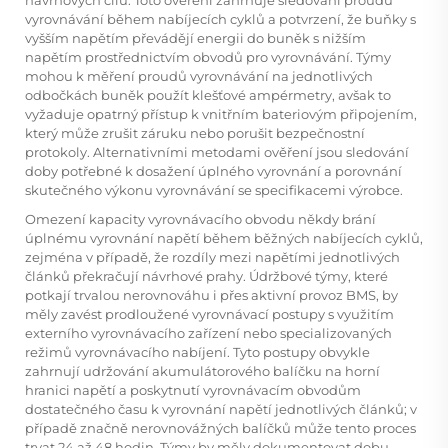
vyrovnávání během nabíjecích cyklů a potvrzení, že buňky s
vyšším napětím převádějí energii do buněk s nižším
napětím prostřednictvím obvodů pro vyrovnávání. Týmy
mohou k měření proudů vyrovnávání na jednotlivých
odbočkách buněk použít klešťové ampérmetry, avšak to
vyžaduje opatrný přístup k vnitřním bateriovým připojením,
který může zrušit záruku nebo porušit bezpečnostní
protokoly. Alternativními metodami ověření jsou sledování
doby potřebné k dosažení úplného vyrovnání a porovnání
skutečného výkonu vyrovnávání se specifikacemi výrobce.
Omezení kapacity vyrovnávacího obvodu někdy brání
úplnému vyrovnání napětí během běžných nabíjecích cyklů,
zejména v případě, že rozdíly mezi napětími jednotlivých
článků překračují návrhové prahy. Údržbové týmy, které
potkají trvalou nerovnováhu i přes aktivní provoz BMS, by
měly zavést prodloužené vyrovnávací postupy s využitím
externího vyrovnávacího zařízení nebo specializovaných
režimů vyrovnávacího nabíjení. Tyto postupy obvykle
zahrnují udržování akumulátorového balíčku na horní
hranici napětí a poskytnutí vyrovnávacím obvodům
dostatečného času k vyrovnání napětí jednotlivých článků; v
případě značně nerovnovážných balíčků může tento proces
trvat 24 až 48 hodin. Týmy by měly dokumentovat dobu