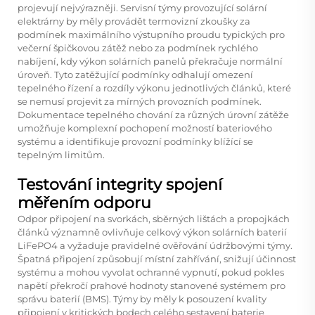
projevují nejvýrazněji. Servisní týmy provozující solární
elektrárny by měly provádět termovizní zkoušky za
podmínek maximálního výstupního proudu typických pro
večerní špičkovou zátěž nebo za podmínek rychlého
nabíjení, kdy výkon solárních panelů překračuje normální
úroveň. Tyto zatěžující podmínky odhalují omezení
tepelného řízení a rozdíly výkonu jednotlivých článků, které
se nemusí projevit za mírných provozních podmínek.
Dokumentace tepelného chování za různých úrovní zátěže
umožňuje komplexní pochopení možností bateriového
systému a identifikuje provozní podmínky blížící se
tepelným limitům.
Testování integrity spojení
měřením odporu
Odpor připojení na svorkách, sběrných lištách a propojkách
článků významně ovlivňuje celkový výkon solárních baterií
LiFePO4 a vyžaduje pravidelné ověřování údržbovými týmy.
Špatná připojení způsobují místní zahřívání, snižují účinnost
systému a mohou vyvolat ochranné vypnutí, pokud pokles
napětí překročí prahové hodnoty stanovené systémem pro
správu baterií (BMS). Týmy by měly k posouzení kvality
připojení v kritických bodech celého sestavení baterie